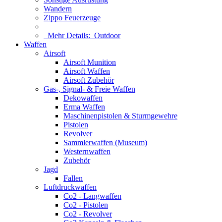
Wandern
Zippo Feuerzeuge
Mehr Details:
Outdoor
Waffen
Airsoft
Airsoft Munition
Airsoft Waffen
Airsoft Zubehör
Gas-, Signal- & Freie Waffen
Dekowaffen
Erma Waffen
Maschinenpistolen & Sturmgewehre
Pistolen
Revolver
Sammlerwaffen (Museum)
Westernwaffen
Zubehör
Jagd
Fallen
Luftdruckwaffen
Co2 - Langwaffen
Co2 - Pistolen
Co2 - Revolver