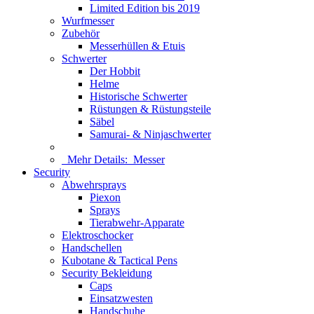
Limited Edition bis 2019
Wurfmesser
Zubehör
Messerhüllen & Etuis
Schwerter
Der Hobbit
Helme
Historische Schwerter
Rüstungen & Rüstungsteile
Säbel
Samurai- & Ninjaschwerter
Mehr Details:
Messer
Security
Abwehrsprays
Piexon
Sprays
Tierabwehr-Apparate
Elektroschocker
Handschellen
Kubotane & Tactical Pens
Security Bekleidung
Caps
Einsatzwesten
Handschuhe