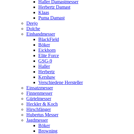
Haller Damastmesser
Herbertz Damast
Klaas
Puma Damast
Deejo
Dolche
Einhandmesser
BlackField
Böker
Eickhorn
Elite Force
GSG-9
Haller
Herbertz
Kershaw
Verschiedene Hersteller
Einsatzmesser
Finnenmesser
Gürtelmesser
Heckler & Koch
Hirschfänger
Hubertus Messer
Jagdmesser
Böker
Browning