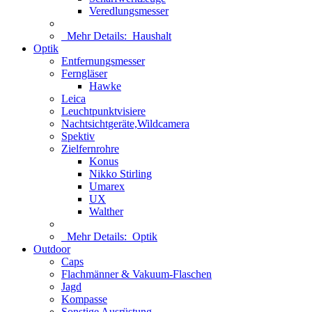
Veredlungsmesser
Mehr Details:
Haushalt
Optik
Entfernungsmesser
Ferngläser
Hawke
Leica
Leuchtpunktvisiere
Nachtsichtgeräte,Wildcamera
Spektiv
Zielfernrohre
Konus
Nikko Stirling
Umarex
UX
Walther
Mehr Details:
Optik
Outdoor
Caps
Flachmänner & Vakuum-Flaschen
Jagd
Kompasse
Sonstige Ausrüstung