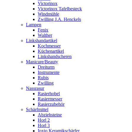
Victorinox
Victorinox Tafelbesteck
Windmühle
Zwilling J.A. Henckels
Lampen
Fenix
Walther
Linkshandartikel
Kochmesser
Küchenartikel
Linkshandscheren
Manicure/Beauty
Dreiturm
Instrumente
Rubis
Zwilling
Nassrasur
Rasierhobel
Rasiermesser
Rasierzubehör
Schärfmittel
Abziehsteine
Horl 2
Horl 3
Ioxio Keramikschärfer