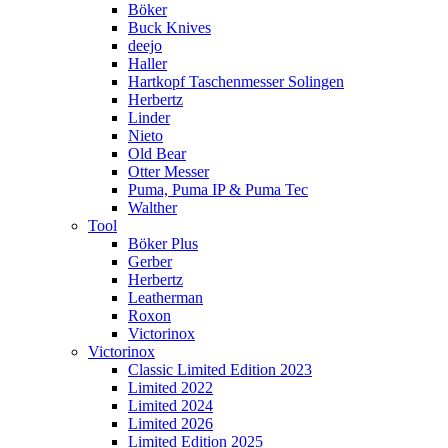
Böker
Buck Knives
deejo
Haller
Hartkopf Taschenmesser Solingen
Herbertz
Linder
Nieto
Old Bear
Otter Messer
Puma, Puma IP & Puma Tec
Walther
Tool
Böker Plus
Gerber
Herbertz
Leatherman
Roxon
Victorinox
Victorinox
Classic Limited Edition 2023
Limited 2022
Limited 2024
Limited 2026
Limited Edition 2025