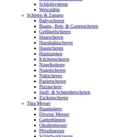
Schleifsysteme
Wetzstähle
Scheren & Zangen
Babyscheren
Baum-, Reb- & Gartenscheren
Geflügelscheren
Haarscheren
Haushaltsscheren
Hautscheren
Hautzangen
Küchenscheren
Nagelknipser
Nagelscheren
Nähscheren
Papierscheren
Pizzaschere
Stoff- & Schneiderscheren
Zackenscheren
Tina Messer
Baumsägen
Diverse Messer
Gartenhippen
Okuliermesser
Pfropfmesser
Schärfwerkzeuge