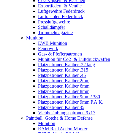
Co2 Kapseln & Flaschen
Exportfedern & Ventile
Luftgewehre Federdruck
Luftpistolen Federdruck
Pressluftgewehre
Schalldämpfer
Trommelmagazine
Munition
EWB Munition
Feuerwerk
Gas- & Pfefferpatronen
Munition für Co2- & Luftdruckwaffen
Platzpatronen Kaliber .22 lang
Platzpatronen Kaliber .315
Platzpatronen Kaliber .45
Platzpatronen Kaliber 2mm
Platzpatronen Kaliber 6mm
Platzpatronen Kaliber 8mm
Platzpatronen Kaliber 9mm /.380
Platzpatronen Kaliber 9mm P.A.K.
Platzpatronen Kaliber.35
Viehbetäubungspatronen 9x17
Paintball, Gotcha & Home Defense
Munition
RAM Real Action Marker