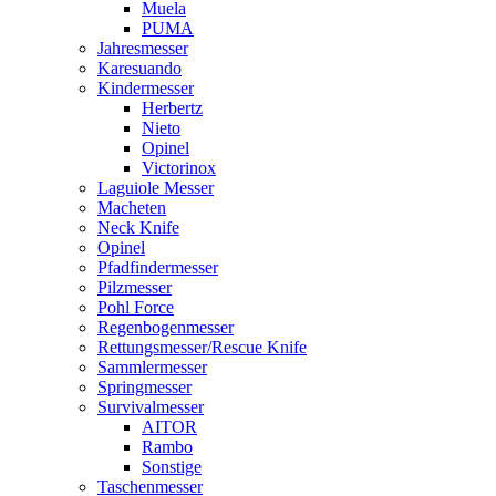
Muela
PUMA
Jahresmesser
Karesuando
Kindermesser
Herbertz
Nieto
Opinel
Victorinox
Laguiole Messer
Macheten
Neck Knife
Opinel
Pfadfindermesser
Pilzmesser
Pohl Force
Regenbogenmesser
Rettungsmesser/Rescue Knife
Sammlermesser
Springmesser
Survivalmesser
AITOR
Rambo
Sonstige
Taschenmesser