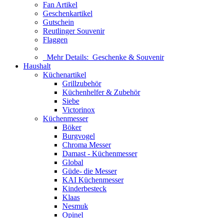
Fan Artikel
Geschenkartikel
Gutschein
Reutlinger Souvenir
Flaggen
Mehr Details:
Geschenke & Souvenir
Haushalt
Küchenartikel
Grillzubehör
Küchenhelfer & Zubehör
Siebe
Victorinox
Küchenmesser
Böker
Burgvogel
Chroma Messer
Damast - Küchenmesser
Global
Güde- die Messer
KAI Küchenmesser
Kinderbesteck
Klaas
Nesmuk
Opinel