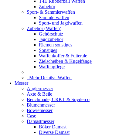
T4E Rubberball Waffen
Zubehör
Sport- & Sammlerwaffen
Sammlerwaffen
Sport- und Jagdwaffen
Zubehör (Waffen)
Gehörschutz
Jagdzubehör
Riemen sonstiges
Sonstiges
Waffenkoffer & Futterale
Zielscheiben & Kugelfänge
Waffenpflege
Mehr Details:
Waffen
Messer
Anglermesser
Äxte & Beile
Benchmade, CRKT & Spyderco
Blumenmesser
Bowiemesser
Case
Damastmesser
Böker Damast
Diverse Damast