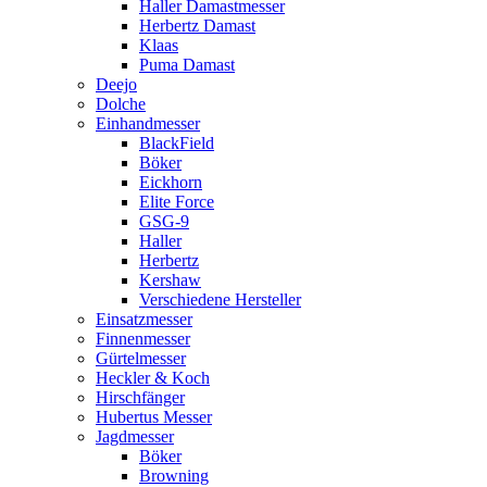
Haller Damastmesser
Herbertz Damast
Klaas
Puma Damast
Deejo
Dolche
Einhandmesser
BlackField
Böker
Eickhorn
Elite Force
GSG-9
Haller
Herbertz
Kershaw
Verschiedene Hersteller
Einsatzmesser
Finnenmesser
Gürtelmesser
Heckler & Koch
Hirschfänger
Hubertus Messer
Jagdmesser
Böker
Browning