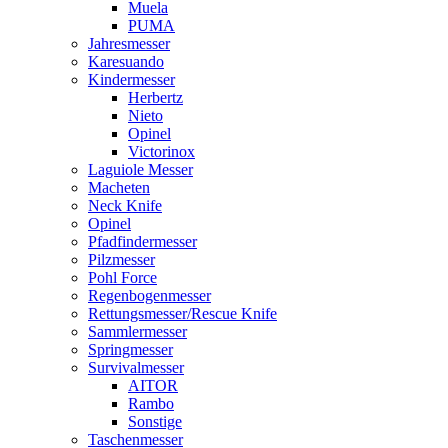
Muela
PUMA
Jahresmesser
Karesuando
Kindermesser
Herbertz
Nieto
Opinel
Victorinox
Laguiole Messer
Macheten
Neck Knife
Opinel
Pfadfindermesser
Pilzmesser
Pohl Force
Regenbogenmesser
Rettungsmesser/Rescue Knife
Sammlermesser
Springmesser
Survivalmesser
AITOR
Rambo
Sonstige
Taschenmesser