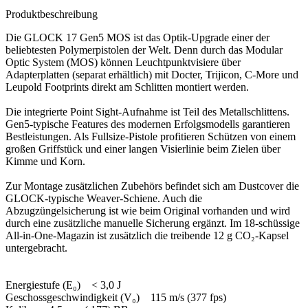
Produktbeschreibung
Die GLOCK 17 Gen5 MOS ist das Optik-Upgrade einer der
beliebtesten Polymerpistolen der Welt. Denn durch das Modular
Optic System (MOS) können Leuchtpunktvisiere über
Adapterplatten (separat erhältlich) mit Docter, Trijicon, C-More und
Leupold Footprints direkt am Schlitten montiert werden.
Die integrierte Point Sight-Aufnahme ist Teil des Metallschlittens.
Gen5-typische Features des modernen Erfolgsmodells garantieren
Bestleistungen. Als Fullsize-Pistole profitieren Schützen von einem
großen Griffstück und einer langen Visierlinie beim Zielen über
Kimme und Korn.
Zur Montage zusätzlichen Zubehörs befindet sich am Dustcover die
GLOCK-typische Weaver-Schiene. Auch die
Abzugzüngelsicherung ist wie beim Original vorhanden und wird
durch eine zusätzliche manuelle Sicherung ergänzt. Im 18-schüssige
All-in-One-Magazin ist zusätzlich die treibende 12 g CO₂-Kapsel
untergebracht.
Energiestufe (E₀) < 3,0 J
Geschossgeschwindigkeit (V₀) 115 m/s (377 fps)