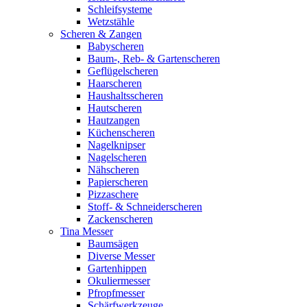
Schleifsysteme
Wetzstähle
Scheren & Zangen
Babyscheren
Baum-, Reb- & Gartenscheren
Geflügelscheren
Haarscheren
Haushaltsscheren
Hautscheren
Hautzangen
Küchenscheren
Nagelknipser
Nagelscheren
Nähscheren
Papierscheren
Pizzaschere
Stoff- & Schneiderscheren
Zackenscheren
Tina Messer
Baumsägen
Diverse Messer
Gartenhippen
Okuliermesser
Pfropfmesser
Schärfwerkzeuge