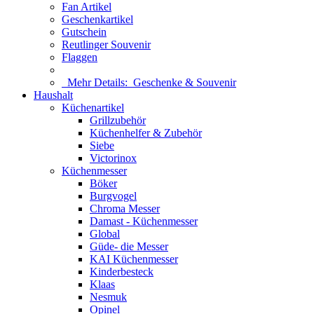
Fan Artikel
Geschenkartikel
Gutschein
Reutlinger Souvenir
Flaggen
Mehr Details:
Geschenke & Souvenir
Haushalt
Küchenartikel
Grillzubehör
Küchenhelfer & Zubehör
Siebe
Victorinox
Küchenmesser
Böker
Burgvogel
Chroma Messer
Damast - Küchenmesser
Global
Güde- die Messer
KAI Küchenmesser
Kinderbesteck
Klaas
Nesmuk
Opinel