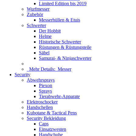
Limited Edition bis 2019
Wurfmesser
Zubehör
Messerhüllen & Etuis
Schwerter
Der Hobbit
Helme
Historische Schwerter
Rüstungen & Rüstungsteile
Säbel
Samurai- & Ninjaschwerter
Mehr Details:
Messer
Security
Abwehrsprays
Piexon
Sprays
Tierabwehr-Apparate
Elektroschocker
Handschellen
Kubotane & Tactical Pens
Security Bekleidung
Caps
Einsatzwesten
Handschuhe