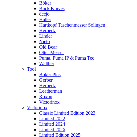
Böker
Buck Knives
deejo
Haller
Hartkopf Taschenmesser Solingen
Herbertz
Linder
Nieto
Old Bear
Otter Messer
Puma, Puma IP & Puma Tec
Walther
Tool
Böker Plus
Gerber
Herbertz
Leatherman
Roxon
Victorinox
Victorinox
Classic Limited Edition 2023
Limited 2022
Limited 2024
Limited 2026
Limited Edition 2025