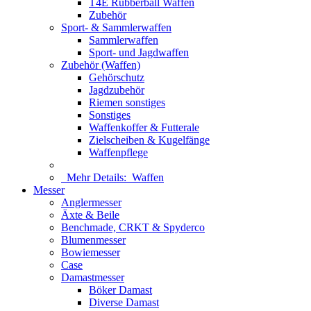
T4E Rubberball Waffen
Zubehör
Sport- & Sammlerwaffen
Sammlerwaffen
Sport- und Jagdwaffen
Zubehör (Waffen)
Gehörschutz
Jagdzubehör
Riemen sonstiges
Sonstiges
Waffenkoffer & Futterale
Zielscheiben & Kugelfänge
Waffenpflege
Mehr Details:
Waffen
Messer
Anglermesser
Äxte & Beile
Benchmade, CRKT & Spyderco
Blumenmesser
Bowiemesser
Case
Damastmesser
Böker Damast
Diverse Damast