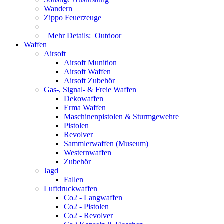
Wandern
Zippo Feuerzeuge
Mehr Details:
Outdoor
Waffen
Airsoft
Airsoft Munition
Airsoft Waffen
Airsoft Zubehör
Gas-, Signal- & Freie Waffen
Dekowaffen
Erma Waffen
Maschinenpistolen & Sturmgewehre
Pistolen
Revolver
Sammlerwaffen (Museum)
Westernwaffen
Zubehör
Jagd
Fallen
Luftdruckwaffen
Co2 - Langwaffen
Co2 - Pistolen
Co2 - Revolver