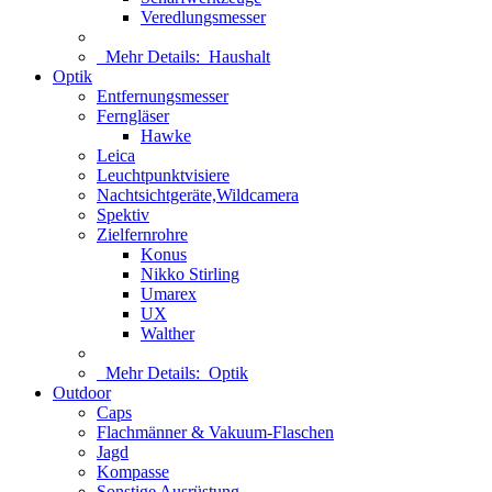
Veredlungsmesser
Mehr Details:
Haushalt
Optik
Entfernungsmesser
Ferngläser
Hawke
Leica
Leuchtpunktvisiere
Nachtsichtgeräte,Wildcamera
Spektiv
Zielfernrohre
Konus
Nikko Stirling
Umarex
UX
Walther
Mehr Details:
Optik
Outdoor
Caps
Flachmänner & Vakuum-Flaschen
Jagd
Kompasse
Sonstige Ausrüstung