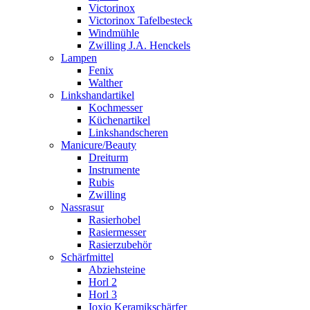
Victorinox
Victorinox Tafelbesteck
Windmühle
Zwilling J.A. Henckels
Lampen
Fenix
Walther
Linkshandartikel
Kochmesser
Küchenartikel
Linkshandscheren
Manicure/Beauty
Dreiturm
Instrumente
Rubis
Zwilling
Nassrasur
Rasierhobel
Rasiermesser
Rasierzubehör
Schärfmittel
Abziehsteine
Horl 2
Horl 3
Ioxio Keramikschärfer