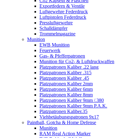
Co2 Kapseln & Flaschen
Exportfedern & Ventile
Luftgewehre Federdruck
Luftpistolen Federdruck
Pressluftgewehre
Schalldämpfer
Trommelmagazine
Munition
EWB Munition
Feuerwerk
Gas- & Pfefferpatronen
Munition für Co2- & Luftdruckwaffen
Platzpatronen Kaliber .22 lang
Platzpatronen Kaliber .315
Platzpatronen Kaliber .45
Platzpatronen Kaliber 2mm
Platzpatronen Kaliber 6mm
Platzpatronen Kaliber 8mm
Platzpatronen Kaliber 9mm /.380
Platzpatronen Kaliber 9mm P.A.K.
Platzpatronen Kaliber.35
Viehbetäubungspatronen 9x17
Paintball, Gotcha & Home Defense
Munition
RAM Real Action Marker