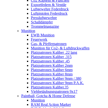
Co2 Kapseln & Flaschen
Exportfedern & Ventile
Luftgewehre Federdruck
Luftpistolen Federdruck
Pressluftgewehre
Schalldämpfer
Trommelmagazine
Munition
EWB Munition
Feuerwerk
Gas- & Pfefferpatronen
Munition für Co2- & Luftdruckwaffen
Platzpatronen Kaliber .22 lang
Platzpatronen Kaliber .315
Platzpatronen Kaliber .45
Platzpatronen Kaliber 2mm
Platzpatronen Kaliber 6mm
Platzpatronen Kaliber 8mm
Platzpatronen Kaliber 9mm /.380
Platzpatronen Kaliber 9mm P.A.K.
Platzpatronen Kaliber.35
Viehbetäubungspatronen 9x17
Paintball, Gotcha & Home Defense
Munition
RAM Real Action Marker