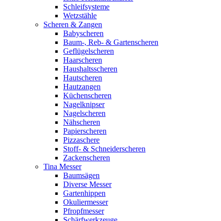
Schleifsysteme
Wetzstähle
Scheren & Zangen
Babyscheren
Baum-, Reb- & Gartenscheren
Geflügelscheren
Haarscheren
Haushaltsscheren
Hautscheren
Hautzangen
Küchenscheren
Nagelknipser
Nagelscheren
Nähscheren
Papierscheren
Pizzaschere
Stoff- & Schneiderscheren
Zackenscheren
Tina Messer
Baumsägen
Diverse Messer
Gartenhippen
Okuliermesser
Pfropfmesser
Schärfwerkzeuge