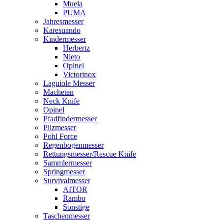
Muela
PUMA
Jahresmesser
Karesuando
Kindermesser
Herbertz
Nieto
Opinel
Victorinox
Laguiole Messer
Macheten
Neck Knife
Opinel
Pfadfindermesser
Pilzmesser
Pohl Force
Regenbogenmesser
Rettungsmesser/Rescue Knife
Sammlermesser
Springmesser
Survivalmesser
AITOR
Rambo
Sonstige
Taschenmesser