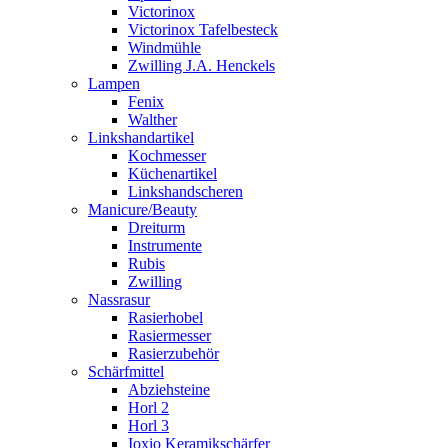
Victorinox
Victorinox Tafelbesteck
Windmühle
Zwilling J.A. Henckels
Lampen
Fenix
Walther
Linkshandartikel
Kochmesser
Küchenartikel
Linkshandscheren
Manicure/Beauty
Dreiturm
Instrumente
Rubis
Zwilling
Nassrasur
Rasierhobel
Rasiermesser
Rasierzubehör
Schärfmittel
Abziehsteine
Horl 2
Horl 3
Ioxio Keramikschärfer