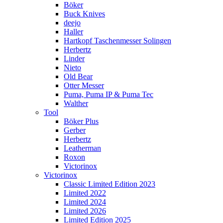
Böker
Buck Knives
deejo
Haller
Hartkopf Taschenmesser Solingen
Herbertz
Linder
Nieto
Old Bear
Otter Messer
Puma, Puma IP & Puma Tec
Walther
Tool
Böker Plus
Gerber
Herbertz
Leatherman
Roxon
Victorinox
Victorinox
Classic Limited Edition 2023
Limited 2022
Limited 2024
Limited 2026
Limited Edition 2025