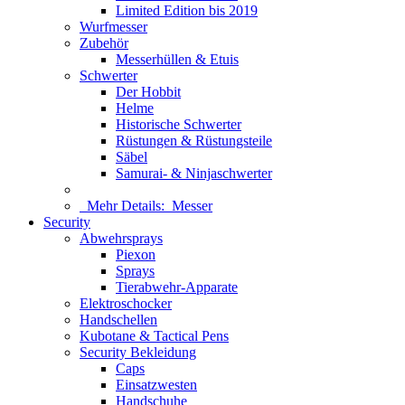
Limited Edition bis 2019
Wurfmesser
Zubehör
Messerhüllen & Etuis
Schwerter
Der Hobbit
Helme
Historische Schwerter
Rüstungen & Rüstungsteile
Säbel
Samurai- & Ninjaschwerter
Mehr Details:
Messer
Security
Abwehrsprays
Piexon
Sprays
Tierabwehr-Apparate
Elektroschocker
Handschellen
Kubotane & Tactical Pens
Security Bekleidung
Caps
Einsatzwesten
Handschuhe