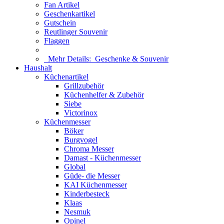
Fan Artikel
Geschenkartikel
Gutschein
Reutlinger Souvenir
Flaggen
Mehr Details:
Geschenke & Souvenir
Haushalt
Küchenartikel
Grillzubehör
Küchenhelfer & Zubehör
Siebe
Victorinox
Küchenmesser
Böker
Burgvogel
Chroma Messer
Damast - Küchenmesser
Global
Güde- die Messer
KAI Küchenmesser
Kinderbesteck
Klaas
Nesmuk
Opinel