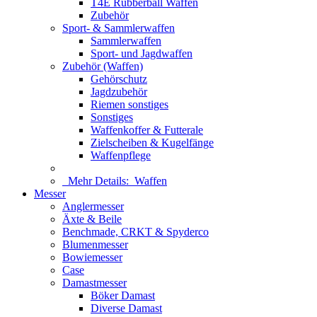
T4E Rubberball Waffen
Zubehör
Sport- & Sammlerwaffen
Sammlerwaffen
Sport- und Jagdwaffen
Zubehör (Waffen)
Gehörschutz
Jagdzubehör
Riemen sonstiges
Sonstiges
Waffenkoffer & Futterale
Zielscheiben & Kugelfänge
Waffenpflege
Mehr Details:
Waffen
Messer
Anglermesser
Äxte & Beile
Benchmade, CRKT & Spyderco
Blumenmesser
Bowiemesser
Case
Damastmesser
Böker Damast
Diverse Damast