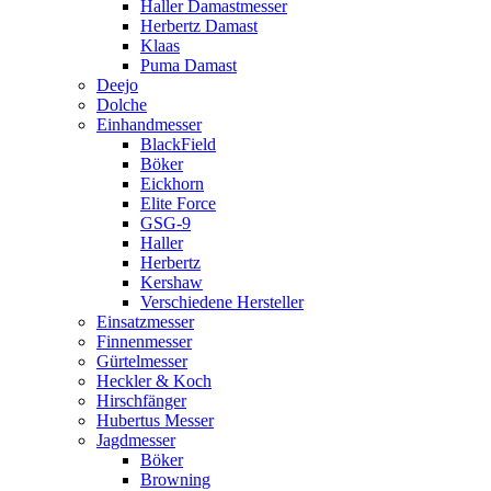
Haller Damastmesser
Herbertz Damast
Klaas
Puma Damast
Deejo
Dolche
Einhandmesser
BlackField
Böker
Eickhorn
Elite Force
GSG-9
Haller
Herbertz
Kershaw
Verschiedene Hersteller
Einsatzmesser
Finnenmesser
Gürtelmesser
Heckler & Koch
Hirschfänger
Hubertus Messer
Jagdmesser
Böker
Browning