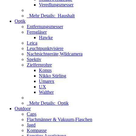
Veredlungsmesser
Mehr Details:
Haushalt
Optik
Entfernungsmesser
Ferngläser
Hawke
Leica
Leuchtpunktvisiere
Nachtsichtgeräte,Wildcamera
Spektiv
Zielfernrohre
Konus
Nikko Stirling
Umarex
UX
Walther
Mehr Details:
Optik
Outdoor
Caps
Flachmänner & Vakuum-Flaschen
Jagd
Kompasse
Sonstige Ausrüstung