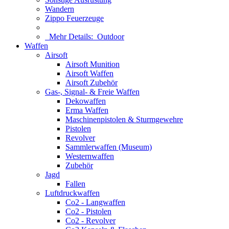
Wandern
Zippo Feuerzeuge
Mehr Details:
Outdoor
Waffen
Airsoft
Airsoft Munition
Airsoft Waffen
Airsoft Zubehör
Gas-, Signal- & Freie Waffen
Dekowaffen
Erma Waffen
Maschinenpistolen & Sturmgewehre
Pistolen
Revolver
Sammlerwaffen (Museum)
Westernwaffen
Zubehör
Jagd
Fallen
Luftdruckwaffen
Co2 - Langwaffen
Co2 - Pistolen
Co2 - Revolver