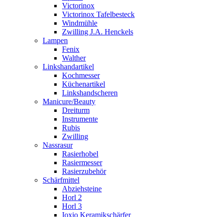
Victorinox
Victorinox Tafelbesteck
Windmühle
Zwilling J.A. Henckels
Lampen
Fenix
Walther
Linkshandartikel
Kochmesser
Küchenartikel
Linkshandscheren
Manicure/Beauty
Dreiturm
Instrumente
Rubis
Zwilling
Nassrasur
Rasierhobel
Rasiermesser
Rasierzubehör
Schärfmittel
Abziehsteine
Horl 2
Horl 3
Ioxio Keramikschärfer