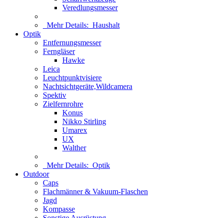
Veredlungsmesser
Mehr Details:
Haushalt
Optik
Entfernungsmesser
Ferngläser
Hawke
Leica
Leuchtpunktvisiere
Nachtsichtgeräte,Wildcamera
Spektiv
Zielfernrohre
Konus
Nikko Stirling
Umarex
UX
Walther
Mehr Details:
Optik
Outdoor
Caps
Flachmänner & Vakuum-Flaschen
Jagd
Kompasse
Sonstige Ausrüstung