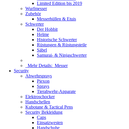
Limited Edition bis 2019
Wurfmesser
Zubehör
Messerhüllen & Etuis
Schwerter
Der Hobbit
Helme
Historische Schwerter
Rüstungen & Rüstungsteile
Säbel
Samurai- & Ninjaschwerter
Mehr Details:
Messer
Security
Abwehrsprays
Piexon
Sprays
Tierabwehr-Apparate
Elektroschocker
Handschellen
Kubotane & Tactical Pens
Security Bekleidung
Caps
Einsatzwesten
Handschuhe