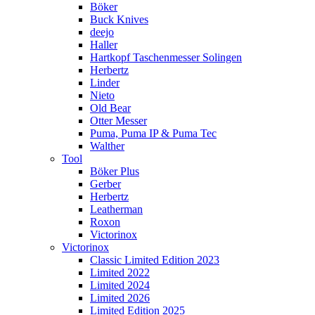
Böker
Buck Knives
deejo
Haller
Hartkopf Taschenmesser Solingen
Herbertz
Linder
Nieto
Old Bear
Otter Messer
Puma, Puma IP & Puma Tec
Walther
Tool
Böker Plus
Gerber
Herbertz
Leatherman
Roxon
Victorinox
Victorinox
Classic Limited Edition 2023
Limited 2022
Limited 2024
Limited 2026
Limited Edition 2025