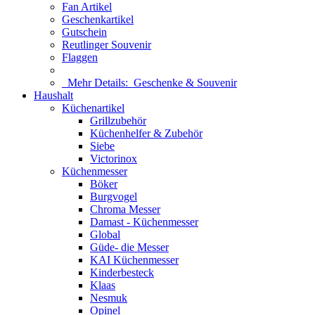
Fan Artikel
Geschenkartikel
Gutschein
Reutlinger Souvenir
Flaggen
Mehr Details:
Geschenke & Souvenir
Haushalt
Küchenartikel
Grillzubehör
Küchenhelfer & Zubehör
Siebe
Victorinox
Küchenmesser
Böker
Burgvogel
Chroma Messer
Damast - Küchenmesser
Global
Güde- die Messer
KAI Küchenmesser
Kinderbesteck
Klaas
Nesmuk
Opinel