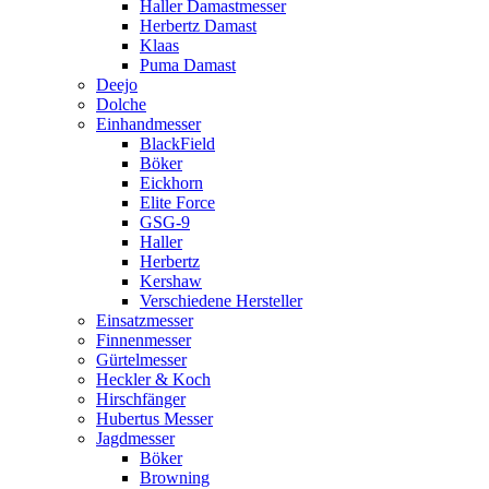
Haller Damastmesser
Herbertz Damast
Klaas
Puma Damast
Deejo
Dolche
Einhandmesser
BlackField
Böker
Eickhorn
Elite Force
GSG-9
Haller
Herbertz
Kershaw
Verschiedene Hersteller
Einsatzmesser
Finnenmesser
Gürtelmesser
Heckler & Koch
Hirschfänger
Hubertus Messer
Jagdmesser
Böker
Browning