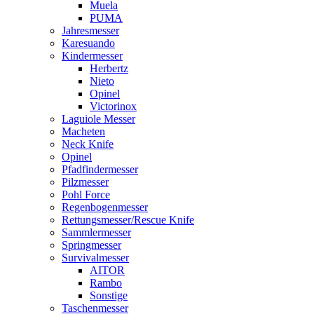
Muela
PUMA
Jahresmesser
Karesuando
Kindermesser
Herbertz
Nieto
Opinel
Victorinox
Laguiole Messer
Macheten
Neck Knife
Opinel
Pfadfindermesser
Pilzmesser
Pohl Force
Regenbogenmesser
Rettungsmesser/Rescue Knife
Sammlermesser
Springmesser
Survivalmesser
AITOR
Rambo
Sonstige
Taschenmesser