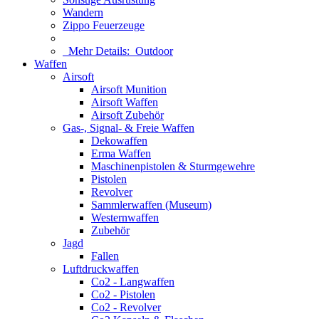
Wandern
Zippo Feuerzeuge
Mehr Details:
Outdoor
Waffen
Airsoft
Airsoft Munition
Airsoft Waffen
Airsoft Zubehör
Gas-, Signal- & Freie Waffen
Dekowaffen
Erma Waffen
Maschinenpistolen & Sturmgewehre
Pistolen
Revolver
Sammlerwaffen (Museum)
Westernwaffen
Zubehör
Jagd
Fallen
Luftdruckwaffen
Co2 - Langwaffen
Co2 - Pistolen
Co2 - Revolver