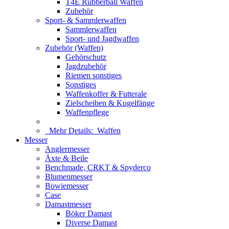
T4E Rubberball Waffen
Zubehör
Sport- & Sammlerwaffen
Sammlerwaffen
Sport- und Jagdwaffen
Zubehör (Waffen)
Gehörschutz
Jagdzubehör
Riemen sonstiges
Sonstiges
Waffenkoffer & Futterale
Zielscheiben & Kugelfänge
Waffenpflege
Mehr Details:
Waffen
Messer
Anglermesser
Äxte & Beile
Benchmade, CRKT & Spyderco
Blumenmesser
Bowiemesser
Case
Damastmesser
Böker Damast
Diverse Damast