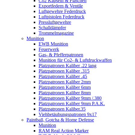
Co2 Kapseln & Flaschen
Exportfedern & Ventile
Luftgewehre Federdruck
Luftpistolen Federdruck
Pressluftgewehre
Schalldämpfer
Trommelmagazine
Munition
EWB Munition
Feuerwerk
Gas- & Pfefferpatronen
Munition für Co2- & Luftdruckwaffen
Platzpatronen Kaliber .22 lang
Platzpatronen Kaliber .315
Platzpatronen Kaliber .45
Platzpatronen Kaliber 2mm
Platzpatronen Kaliber 6mm
Platzpatronen Kaliber 8mm
Platzpatronen Kaliber 9mm /.380
Platzpatronen Kaliber 9mm P.A.K.
Platzpatronen Kaliber.35
Viehbetäubungspatronen 9x17
Paintball, Gotcha & Home Defense
Munition
RAM Real Action Marker