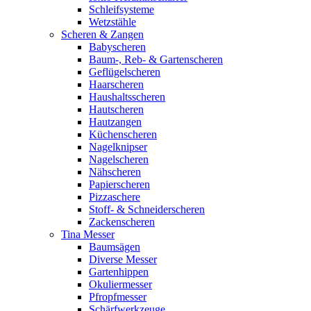
Schleifsysteme
Wetzstähle
Scheren & Zangen
Babyscheren
Baum-, Reb- & Gartenscheren
Geflügelscheren
Haarscheren
Haushaltsscheren
Hautscheren
Hautzangen
Küchenscheren
Nagelknipser
Nagelscheren
Nähscheren
Papierscheren
Pizzaschere
Stoff- & Schneiderscheren
Zackenscheren
Tina Messer
Baumsägen
Diverse Messer
Gartenhippen
Okuliermesser
Pfropfmesser
Schärfwerkzeuge