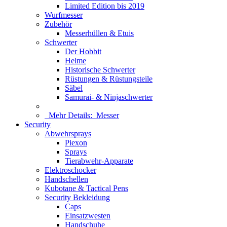
Limited Edition bis 2019
Wurfmesser
Zubehör
Messerhüllen & Etuis
Schwerter
Der Hobbit
Helme
Historische Schwerter
Rüstungen & Rüstungsteile
Säbel
Samurai- & Ninjaschwerter
Mehr Details:
Messer
Security
Abwehrsprays
Piexon
Sprays
Tierabwehr-Apparate
Elektroschocker
Handschellen
Kubotane & Tactical Pens
Security Bekleidung
Caps
Einsatzwesten
Handschuhe