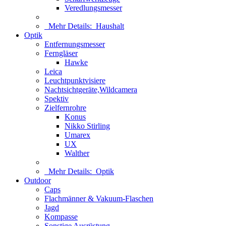
Veredlungsmesser
Mehr Details:
Haushalt
Optik
Entfernungsmesser
Ferngläser
Hawke
Leica
Leuchtpunktvisiere
Nachtsichtgeräte,Wildcamera
Spektiv
Zielfernrohre
Konus
Nikko Stirling
Umarex
UX
Walther
Mehr Details:
Optik
Outdoor
Caps
Flachmänner & Vakuum-Flaschen
Jagd
Kompasse
Sonstige Ausrüstung