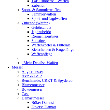
T4E Rubberball Waffen
Zubehör
Sport- & Sammlerwaffen
Sammlerwaffen
Sport- und Jagdwaffen
Zubehör (Waffen)
Gehörschutz
Jagdzubehör
Riemen sonstiges
Sonstiges
Waffenkoffer & Futterale
Zielscheiben & Kugelfänge
Waffenpflege
Mehr Details:
Waffen
Messer
Anglermesser
Äxte & Beile
Benchmade, CRKT & Spyderco
Blumenmesser
Bowiemesser
Case
Damastmesser
Böker Damast
Diverse Damast