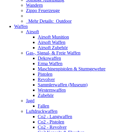
Wandern
Zippo Feuerzeuge
Mehr Details:
Outdoor
Waffen
Airsoft
Airsoft Munition
Airsoft Waffen
Airsoft Zubehör
Gas-, Signal- & Freie Waffen
Dekowaffen
Erma Waffen
Maschinenpistolen & Sturmgewehre
Pistolen
Revolver
Sammlerwaffen (Museum)
Westernwaffen
Zubehör
Jagd
Fallen
Luftdruckwaffen
Co2 - Langwaffen
Co2 - Pistolen
Co2 - Revolver