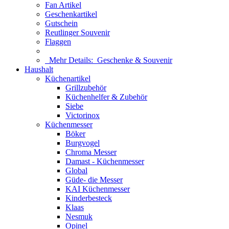
Fan Artikel
Geschenkartikel
Gutschein
Reutlinger Souvenir
Flaggen
Mehr Details:
Geschenke & Souvenir
Haushalt
Küchenartikel
Grillzubehör
Küchenhelfer & Zubehör
Siebe
Victorinox
Küchenmesser
Böker
Burgvogel
Chroma Messer
Damast - Küchenmesser
Global
Güde- die Messer
KAI Küchenmesser
Kinderbesteck
Klaas
Nesmuk
Opinel