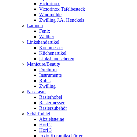
Victorinox
Victorinox Tafelbesteck
Windmühle
Zwilling J.A. Henckels
Lampen
Fenix
Walther
Linkshandartikel
Kochmesser
Küchenartikel
Linkshandscheren
Manicure/Beauty
Dreiturm
Instrumente
Rubis
Zwilling
Nassrasur
Rasierhobel
Rasiermesser
Rasierzubehör
Schärfmittel
Abziehsteine
Horl 2
Horl 3
Ioxio Keramikschärfer