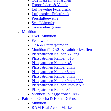
Co2 Kapseln & Flaschen
Exportfedern & Ventile
Luftgewehre Federdruck
Luftpistolen Federdruck
Pressluftgewehre
Schalldämpfer
Trommelmagazine
Munition
EWB Munition
Feuerwerk
Gas- & Pfefferpatronen
Munition für Co2- & Luftdruckwaffen
Platzpatronen Kaliber .22 lang
Platzpatronen Kaliber .315
Platzpatronen Kaliber .45
Platzpatronen Kaliber 2mm
Platzpatronen Kaliber 6mm
Platzpatronen Kaliber 8mm
Platzpatronen Kaliber 9mm /.380
Platzpatronen Kaliber 9mm P.A.K.
Platzpatronen Kaliber.35
Viehbetäubungspatronen 9x17
Paintball, Gotcha & Home Defense
Munition
RAM Real Action Marker