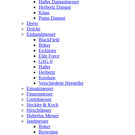
Haller Damastmesser
Herbertz Damast
Klaas
Puma Damast
Deejo
Dolche
Einhandmesser
BlackField
Böker
Eickhorn
Elite Force
GSG-9
Haller
Herbertz
Kershaw
Verschiedene Hersteller
Einsatzmesser
Finnenmesser
Gürtelmesser
Heckler & Koch
Hirschfänger
Hubertus Messer
Jagdmesser
Böker
Browning