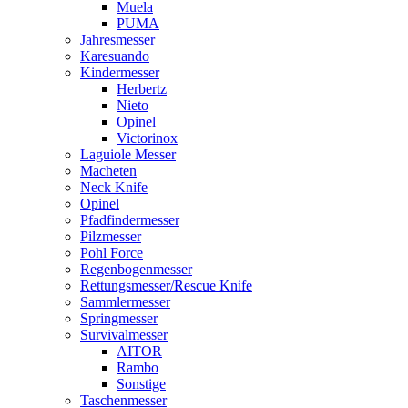
Muela
PUMA
Jahresmesser
Karesuando
Kindermesser
Herbertz
Nieto
Opinel
Victorinox
Laguiole Messer
Macheten
Neck Knife
Opinel
Pfadfindermesser
Pilzmesser
Pohl Force
Regenbogenmesser
Rettungsmesser/Rescue Knife
Sammlermesser
Springmesser
Survivalmesser
AITOR
Rambo
Sonstige
Taschenmesser