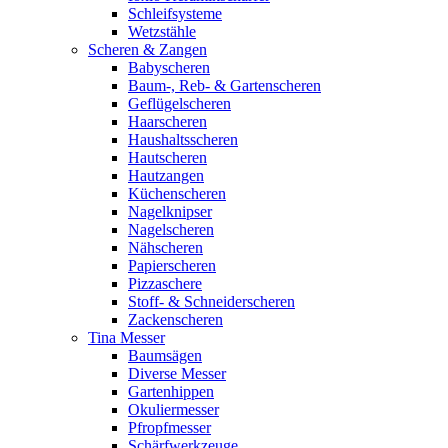
Schleifsysteme
Wetzstähle
Scheren & Zangen
Babyscheren
Baum-, Reb- & Gartenscheren
Geflügelscheren
Haarscheren
Haushaltsscheren
Hautscheren
Hautzangen
Küchenscheren
Nagelknipser
Nagelscheren
Nähscheren
Papierscheren
Pizzaschere
Stoff- & Schneiderscheren
Zackenscheren
Tina Messer
Baumsägen
Diverse Messer
Gartenhippen
Okuliermesser
Pfropfmesser
Schärfwerkzeuge