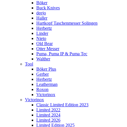
Böker
Buck Knives
deejo
Haller
Hartkopf Taschenmesser Solingen
Herbertz
Linder
Nieto
Old Bear
Otter Messer
Puma, Puma IP & Puma Tec
Walther
Tool
Böker Plus
Gerber
Herbertz
Leatherman
Roxon
Victorinox
Victorinox
Classic Limited Edition 2023
Limited 2022
Limited 2024
Limited 2026
Limited Edition 2025