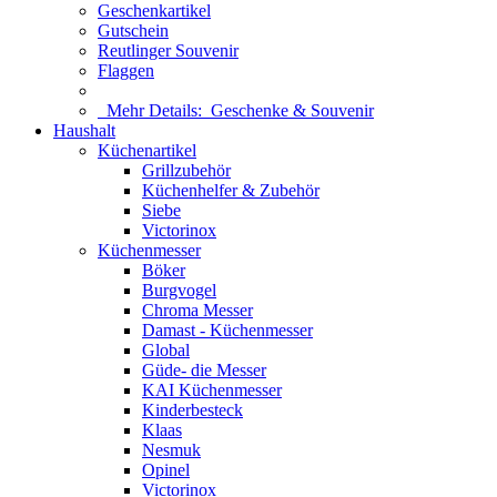
Geschenkartikel
Gutschein
Reutlinger Souvenir
Flaggen
Mehr Details:
Geschenke & Souvenir
Haushalt
Küchenartikel
Grillzubehör
Küchenhelfer & Zubehör
Siebe
Victorinox
Küchenmesser
Böker
Burgvogel
Chroma Messer
Damast - Küchenmesser
Global
Güde- die Messer
KAI Küchenmesser
Kinderbesteck
Klaas
Nesmuk
Opinel
Victorinox