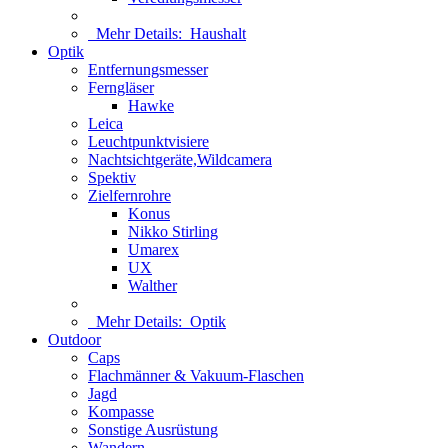
Mehr Details:
Haushalt
Optik
Entfernungsmesser
Ferngläser
Hawke
Leica
Leuchtpunktvisiere
Nachtsichtgeräte,Wildcamera
Spektiv
Zielfernrohre
Konus
Nikko Stirling
Umarex
UX
Walther
Mehr Details:
Optik
Outdoor
Caps
Flachmänner & Vakuum-Flaschen
Jagd
Kompasse
Sonstige Ausrüstung
Wandern