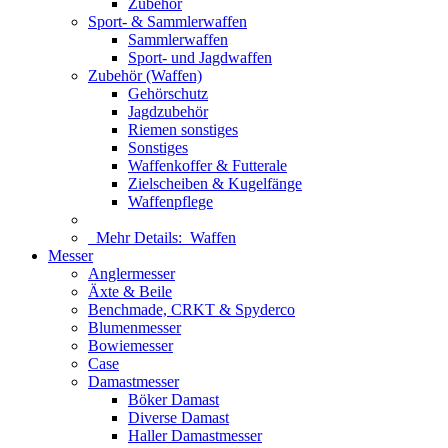
Zubehör
Sport- & Sammlerwaffen
Sammlerwaffen
Sport- und Jagdwaffen
Zubehör (Waffen)
Gehörschutz
Jagdzubehör
Riemen sonstiges
Sonstiges
Waffenkoffer & Futterale
Zielscheiben & Kugelfänge
Waffenpflege
Mehr Details:
Waffen
Messer
Anglermesser
Äxte & Beile
Benchmade, CRKT & Spyderco
Blumenmesser
Bowiemesser
Case
Damastmesser
Böker Damast
Diverse Damast
Haller Damastmesser