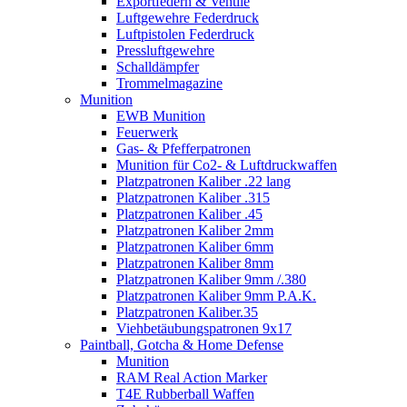
Exportfedern & Ventile
Luftgewehre Federdruck
Luftpistolen Federdruck
Pressluftgewehre
Schalldämpfer
Trommelmagazine
Munition
EWB Munition
Feuerwerk
Gas- & Pfefferpatronen
Munition für Co2- & Luftdruckwaffen
Platzpatronen Kaliber .22 lang
Platzpatronen Kaliber .315
Platzpatronen Kaliber .45
Platzpatronen Kaliber 2mm
Platzpatronen Kaliber 6mm
Platzpatronen Kaliber 8mm
Platzpatronen Kaliber 9mm /.380
Platzpatronen Kaliber 9mm P.A.K.
Platzpatronen Kaliber.35
Viehbetäubungspatronen 9x17
Paintball, Gotcha & Home Defense
Munition
RAM Real Action Marker
T4E Rubberball Waffen