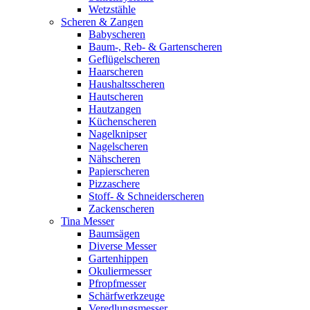
Wetzstähle
Scheren & Zangen
Babyscheren
Baum-, Reb- & Gartenscheren
Geflügelscheren
Haarscheren
Haushaltsscheren
Hautscheren
Hautzangen
Küchenscheren
Nagelknipser
Nagelscheren
Nähscheren
Papierscheren
Pizzaschere
Stoff- & Schneiderscheren
Zackenscheren
Tina Messer
Baumsägen
Diverse Messer
Gartenhippen
Okuliermesser
Pfropfmesser
Schärfwerkzeuge
Veredlungsmesser