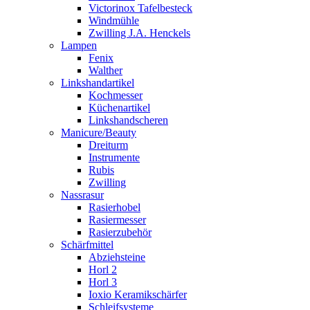
Victorinox Tafelbesteck
Windmühle
Zwilling J.A. Henckels
Lampen
Fenix
Walther
Linkshandartikel
Kochmesser
Küchenartikel
Linkshandscheren
Manicure/Beauty
Dreiturm
Instrumente
Rubis
Zwilling
Nassrasur
Rasierhobel
Rasiermesser
Rasierzubehör
Schärfmittel
Abziehsteine
Horl 2
Horl 3
Ioxio Keramikschärfer
Schleifsysteme