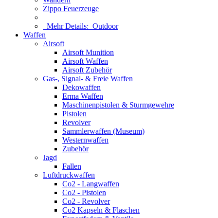
Zippo Feuerzeuge
Mehr Details:
Outdoor
Waffen
Airsoft
Airsoft Munition
Airsoft Waffen
Airsoft Zubehör
Gas-, Signal- & Freie Waffen
Dekowaffen
Erma Waffen
Maschinenpistolen & Sturmgewehre
Pistolen
Revolver
Sammlerwaffen (Museum)
Westernwaffen
Zubehör
Jagd
Fallen
Luftdruckwaffen
Co2 - Langwaffen
Co2 - Pistolen
Co2 - Revolver
Co2 Kapseln & Flaschen