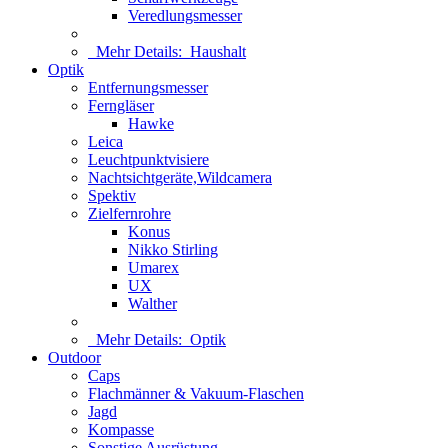
Veredlungsmesser
Mehr Details:
Haushalt
Optik
Entfernungsmesser
Ferngläser
Hawke
Leica
Leuchtpunktvisiere
Nachtsichtgeräte,Wildcamera
Spektiv
Zielfernrohre
Konus
Nikko Stirling
Umarex
UX
Walther
Mehr Details:
Optik
Outdoor
Caps
Flachmänner & Vakuum-Flaschen
Jagd
Kompasse
Sonstige Ausrüstung