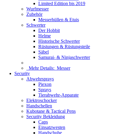
Limited Edition bis 2019
Wurfmesser
Zubehör
Messerhüllen & Etuis
Schwerter
Der Hobbit
Helme
Historische Schwerter
Rüstungen & Rüstungsteile
Säbel
Samurai- & Ninjaschwerter
Mehr Details:
Messer
Security
Abwehrsprays
Piexon
Sprays
Tierabwehr-Apparate
Elektroschocker
Handschellen
Kubotane & Tactical Pens
Security Bekleidung
Caps
Einsatzwesten
Handschuhe