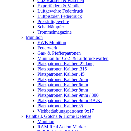
Co2 Kapseln & Flaschen
Exportfedern & Ventile
Luftgewehre Federdruck
Luftpistolen Federdruck
Pressluftgewehre
Schalldämpfer
Trommelmagazine
Munition
EWB Munition
Feuerwerk
Gas- & Pfefferpatronen
Munition für Co2- & Luftdruckwaffen
Platzpatronen Kaliber .22 lang
Platzpatronen Kaliber .315
Platzpatronen Kaliber .45
Platzpatronen Kaliber 2mm
Platzpatronen Kaliber 6mm
Platzpatronen Kaliber 8mm
Platzpatronen Kaliber 9mm /.380
Platzpatronen Kaliber 9mm P.A.K.
Platzpatronen Kaliber.35
Viehbetäubungspatronen 9x17
Paintball, Gotcha & Home Defense
Munition
RAM Real Action Marker