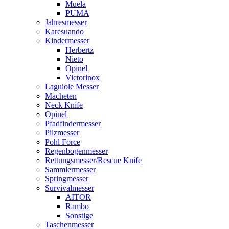
Muela
PUMA
Jahresmesser
Karesuando
Kindermesser
Herbertz
Nieto
Opinel
Victorinox
Laguiole Messer
Macheten
Neck Knife
Opinel
Pfadfindermesser
Pilzmesser
Pohl Force
Regenbogenmesser
Rettungsmesser/Rescue Knife
Sammlermesser
Springmesser
Survivalmesser
AITOR
Rambo
Sonstige
Taschenmesser