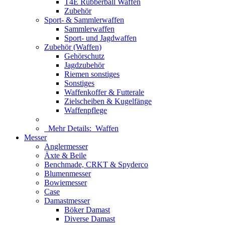
T4E Rubberball Waffen
Zubehör
Sport- & Sammlerwaffen
Sammlerwaffen
Sport- und Jagdwaffen
Zubehör (Waffen)
Gehörschutz
Jagdzubehör
Riemen sonstiges
Sonstiges
Waffenkoffer & Futterale
Zielscheiben & Kugelfänge
Waffenpflege
Mehr Details:
Waffen
Messer
Anglermesser
Äxte & Beile
Benchmade, CRKT & Spyderco
Blumenmesser
Bowiemesser
Case
Damastmesser
Böker Damast
Diverse Damast