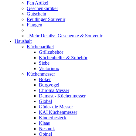
Fan Artikel
Geschenkartikel
Gutschein
Reutlinger Souvenir
Flaggen
Mehr Details:
Geschenke & Souvenir
Haushalt
Küchenartikel
Grillzubehör
Küchenhelfer & Zubehör
Siebe
Victorinox
Küchenmesser
Böker
Burgvogel
Chroma Messer
Damast - Küchenmesser
Global
Güde- die Messer
KAI Küchenmesser
Kinderbesteck
Klaas
Nesmuk
Opinel