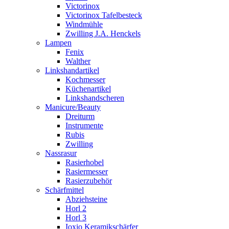
Victorinox
Victorinox Tafelbesteck
Windmühle
Zwilling J.A. Henckels
Lampen
Fenix
Walther
Linkshandartikel
Kochmesser
Küchenartikel
Linkshandscheren
Manicure/Beauty
Dreiturm
Instrumente
Rubis
Zwilling
Nassrasur
Rasierhobel
Rasiermesser
Rasierzubehör
Schärfmittel
Abziehsteine
Horl 2
Horl 3
Ioxio Keramikschärfer