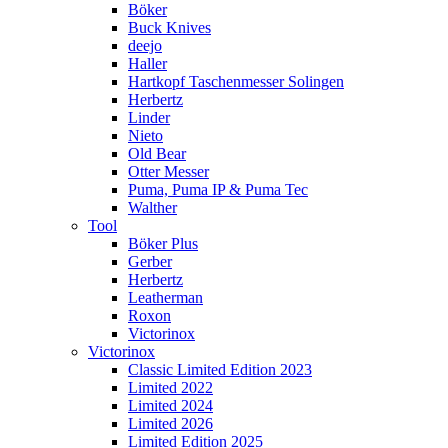
Böker
Buck Knives
deejo
Haller
Hartkopf Taschenmesser Solingen
Herbertz
Linder
Nieto
Old Bear
Otter Messer
Puma, Puma IP & Puma Tec
Walther
Tool
Böker Plus
Gerber
Herbertz
Leatherman
Roxon
Victorinox
Victorinox
Classic Limited Edition 2023
Limited 2022
Limited 2024
Limited 2026
Limited Edition 2025