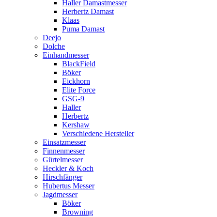
Haller Damastmesser
Herbertz Damast
Klaas
Puma Damast
Deejo
Dolche
Einhandmesser
BlackField
Böker
Eickhorn
Elite Force
GSG-9
Haller
Herbertz
Kershaw
Verschiedene Hersteller
Einsatzmesser
Finnenmesser
Gürtelmesser
Heckler & Koch
Hirschfänger
Hubertus Messer
Jagdmesser
Böker
Browning