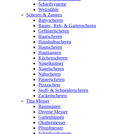
Schleifsysteme
Wetzstähle
Scheren & Zangen
Babyscheren
Baum-, Reb- & Gartenscheren
Geflügelscheren
Haarscheren
Haushaltsscheren
Hautscheren
Hautzangen
Küchenscheren
Nagelknipser
Nagelscheren
Nähscheren
Papierscheren
Pizzaschere
Stoff- & Schneiderscheren
Zackenscheren
Tina Messer
Baumsägen
Diverse Messer
Gartenhippen
Okuliermesser
Pfropfmesser
Schärfwerkzeuge