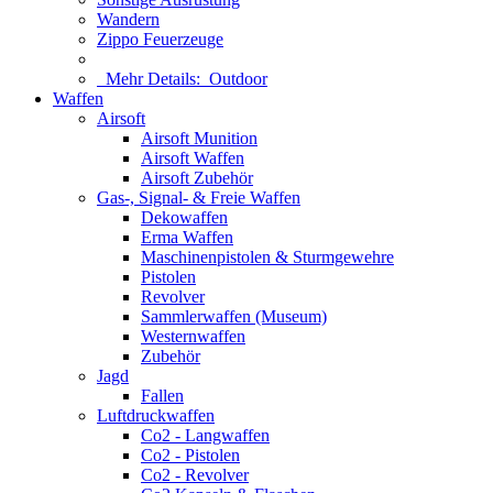
Wandern
Zippo Feuerzeuge
Mehr Details:
Outdoor
Waffen
Airsoft
Airsoft Munition
Airsoft Waffen
Airsoft Zubehör
Gas-, Signal- & Freie Waffen
Dekowaffen
Erma Waffen
Maschinenpistolen & Sturmgewehre
Pistolen
Revolver
Sammlerwaffen (Museum)
Westernwaffen
Zubehör
Jagd
Fallen
Luftdruckwaffen
Co2 - Langwaffen
Co2 - Pistolen
Co2 - Revolver