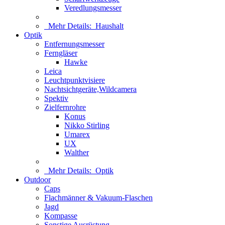
Veredlungsmesser
Mehr Details:
Haushalt
Optik
Entfernungsmesser
Ferngläser
Hawke
Leica
Leuchtpunktvisiere
Nachtsichtgeräte,Wildcamera
Spektiv
Zielfernrohre
Konus
Nikko Stirling
Umarex
UX
Walther
Mehr Details:
Optik
Outdoor
Caps
Flachmänner & Vakuum-Flaschen
Jagd
Kompasse
Sonstige Ausrüstung