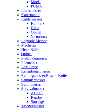
Muela
PUMA
Jahresmesser
Karesuando
Kindermesser
Herbertz
Nieto
Opinel
Victorinox
Laguiole Messer
Macheten
Neck Knife
Opinel
Pfadfindermesser
Pilzmesser
Pohl Force
Regenbogenmesser
Rettungsmesser/Rescue Knife
Sammlermesser
Springmesser
Survivalmesser
AITOR
Rambo
Sonstige
Taschenmesser