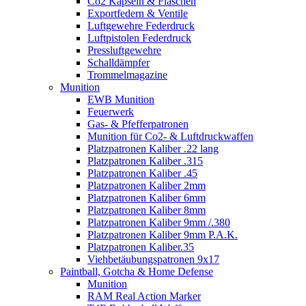
Co2 Kapseln & Flaschen
Exportfedern & Ventile
Luftgewehre Federdruck
Luftpistolen Federdruck
Pressluftgewehre
Schalldämpfer
Trommelmagazine
Munition
EWB Munition
Feuerwerk
Gas- & Pfefferpatronen
Munition für Co2- & Luftdruckwaffen
Platzpatronen Kaliber .22 lang
Platzpatronen Kaliber .315
Platzpatronen Kaliber .45
Platzpatronen Kaliber 2mm
Platzpatronen Kaliber 6mm
Platzpatronen Kaliber 8mm
Platzpatronen Kaliber 9mm /.380
Platzpatronen Kaliber 9mm P.A.K.
Platzpatronen Kaliber.35
Viehbetäubungspatronen 9x17
Paintball, Gotcha & Home Defense
Munition
RAM Real Action Marker