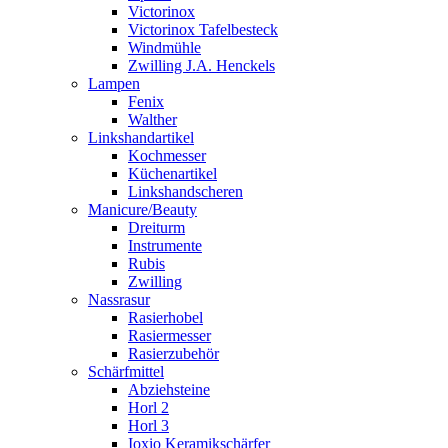
Victorinox
Victorinox Tafelbesteck
Windmühle
Zwilling J.A. Henckels
Lampen
Fenix
Walther
Linkshandartikel
Kochmesser
Küchenartikel
Linkshandscheren
Manicure/Beauty
Dreiturm
Instrumente
Rubis
Zwilling
Nassrasur
Rasierhobel
Rasiermesser
Rasierzubehör
Schärfmittel
Abziehsteine
Horl 2
Horl 3
Ioxio Keramikschärfer