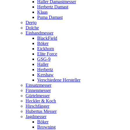
Haller Damastmesser
Herbertz Damast
Klaas
Puma Damast
Deejo
Dolche
Einhandmesser
BlackField
Böker
Eickhorn
Elite Force
GSG-9
Haller
Herbertz
Kershaw
Verschiedene Hersteller
Einsatzmesser
Finnenmesser
Gürtelmesser
Heckler & Koch
Hirschfänger
Hubertus Messer
Jagdmesser
Böker
Browning