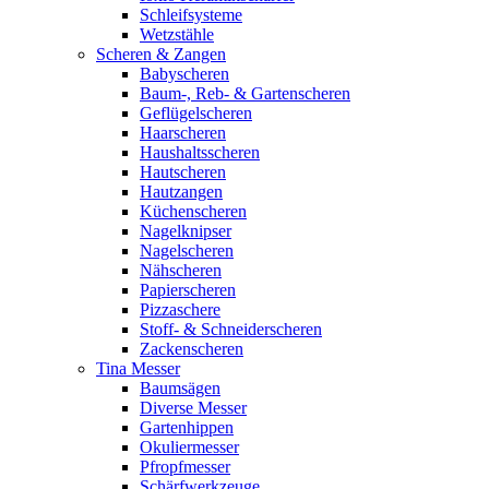
Schleifsysteme
Wetzstähle
Scheren & Zangen
Babyscheren
Baum-, Reb- & Gartenscheren
Geflügelscheren
Haarscheren
Haushaltsscheren
Hautscheren
Hautzangen
Küchenscheren
Nagelknipser
Nagelscheren
Nähscheren
Papierscheren
Pizzaschere
Stoff- & Schneiderscheren
Zackenscheren
Tina Messer
Baumsägen
Diverse Messer
Gartenhippen
Okuliermesser
Pfropfmesser
Schärfwerkzeuge