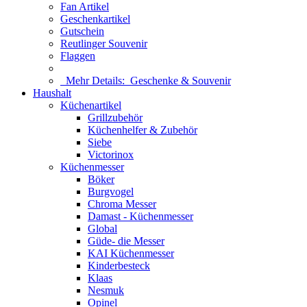
Fan Artikel
Geschenkartikel
Gutschein
Reutlinger Souvenir
Flaggen
Mehr Details:
Geschenke & Souvenir
Haushalt
Küchenartikel
Grillzubehör
Küchenhelfer & Zubehör
Siebe
Victorinox
Küchenmesser
Böker
Burgvogel
Chroma Messer
Damast - Küchenmesser
Global
Güde- die Messer
KAI Küchenmesser
Kinderbesteck
Klaas
Nesmuk
Opinel