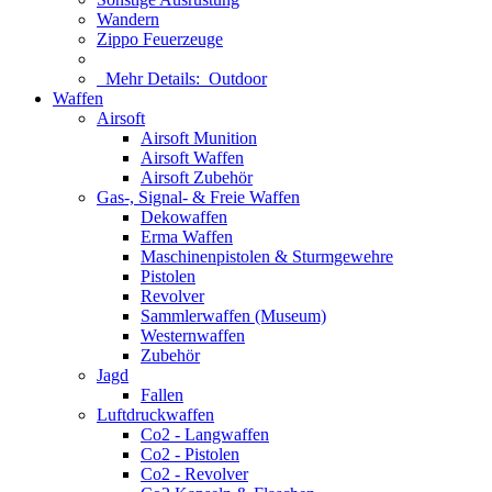
Wandern
Zippo Feuerzeuge
Mehr Details:
Outdoor
Waffen
Airsoft
Airsoft Munition
Airsoft Waffen
Airsoft Zubehör
Gas-, Signal- & Freie Waffen
Dekowaffen
Erma Waffen
Maschinenpistolen & Sturmgewehre
Pistolen
Revolver
Sammlerwaffen (Museum)
Westernwaffen
Zubehör
Jagd
Fallen
Luftdruckwaffen
Co2 - Langwaffen
Co2 - Pistolen
Co2 - Revolver