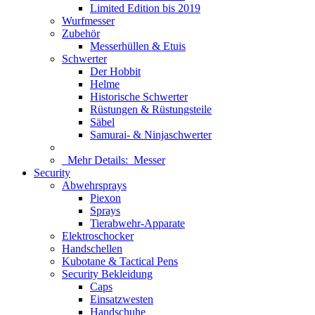
Limited Edition bis 2019
Wurfmesser
Zubehör
Messerhüllen & Etuis
Schwerter
Der Hobbit
Helme
Historische Schwerter
Rüstungen & Rüstungsteile
Säbel
Samurai- & Ninjaschwerter
Mehr Details:
Messer
Security
Abwehrsprays
Piexon
Sprays
Tierabwehr-Apparate
Elektroschocker
Handschellen
Kubotane & Tactical Pens
Security Bekleidung
Caps
Einsatzwesten
Handschuhe