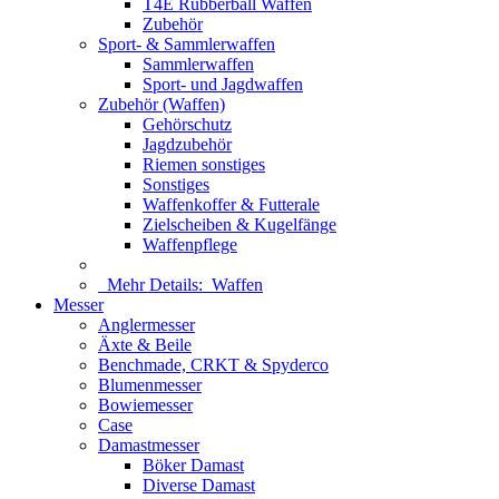
T4E Rubberball Waffen
Zubehör
Sport- & Sammlerwaffen
Sammlerwaffen
Sport- und Jagdwaffen
Zubehör (Waffen)
Gehörschutz
Jagdzubehör
Riemen sonstiges
Sonstiges
Waffenkoffer & Futterale
Zielscheiben & Kugelfänge
Waffenpflege
Mehr Details:
Waffen
Messer
Anglermesser
Äxte & Beile
Benchmade, CRKT & Spyderco
Blumenmesser
Bowiemesser
Case
Damastmesser
Böker Damast
Diverse Damast