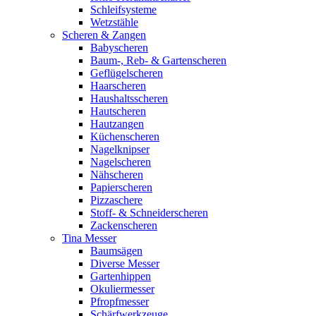
Schleifsysteme
Wetzstähle
Scheren & Zangen
Babyscheren
Baum-, Reb- & Gartenscheren
Geflügelscheren
Haarscheren
Haushaltsscheren
Hautscheren
Hautzangen
Küchenscheren
Nagelknipser
Nagelscheren
Nähscheren
Papierscheren
Pizzaschere
Stoff- & Schneiderscheren
Zackenscheren
Tina Messer
Baumsägen
Diverse Messer
Gartenhippen
Okuliermesser
Pfropfmesser
Schärfwerkzeuge