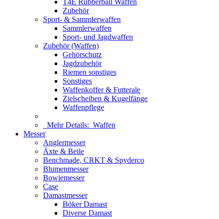
T4E Rubberball Waffen
Zubehör
Sport- & Sammlerwaffen
Sammlerwaffen
Sport- und Jagdwaffen
Zubehör (Waffen)
Gehörschutz
Jagdzubehör
Riemen sonstiges
Sonstiges
Waffenkoffer & Futterale
Zielscheiben & Kugelfänge
Waffenpflege
Mehr Details:
Waffen
Messer
Anglermesser
Äxte & Beile
Benchmade, CRKT & Spyderco
Blumenmesser
Bowiemesser
Case
Damastmesser
Böker Damast
Diverse Damast