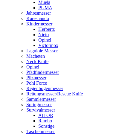
Muela
PUMA
Jahresmesser
Karesuando
Kindermesser
Herbertz
Nieto
Opinel
Victorinox
Laguiole Messer
Macheten
Neck Knife
Opinel
Pfadfindermesser
Pilzmesser
Pohl Force
Regenbogenmesser
Rettungsmesser/Rescue Knife
Sammlermesser
Springmesser
Survivalmesser
AITOR
Rambo
Sonstige
Taschenmesser