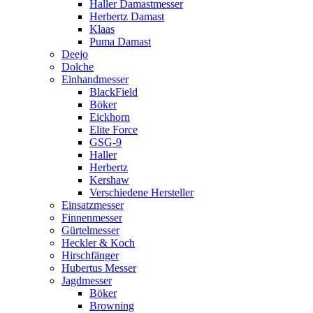
Haller Damastmesser
Herbertz Damast
Klaas
Puma Damast
Deejo
Dolche
Einhandmesser
BlackField
Böker
Eickhorn
Elite Force
GSG-9
Haller
Herbertz
Kershaw
Verschiedene Hersteller
Einsatzmesser
Finnenmesser
Gürtelmesser
Heckler & Koch
Hirschfänger
Hubertus Messer
Jagdmesser
Böker
Browning