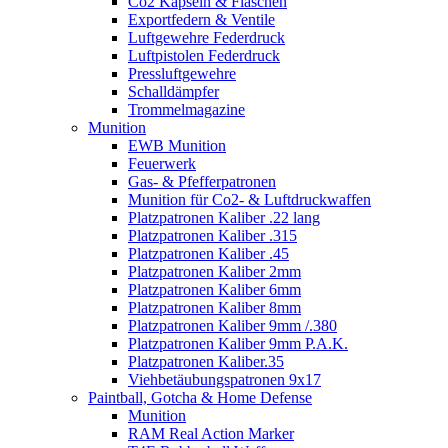
Co2 Kapseln & Flaschen
Exportfedern & Ventile
Luftgewehre Federdruck
Luftpistolen Federdruck
Pressluftgewehre
Schalldämpfer
Trommelmagazine
Munition
EWB Munition
Feuerwerk
Gas- & Pfefferpatronen
Munition für Co2- & Luftdruckwaffen
Platzpatronen Kaliber .22 lang
Platzpatronen Kaliber .315
Platzpatronen Kaliber .45
Platzpatronen Kaliber 2mm
Platzpatronen Kaliber 6mm
Platzpatronen Kaliber 8mm
Platzpatronen Kaliber 9mm /.380
Platzpatronen Kaliber 9mm P.A.K.
Platzpatronen Kaliber.35
Viehbetäubungspatronen 9x17
Paintball, Gotcha & Home Defense
Munition
RAM Real Action Marker