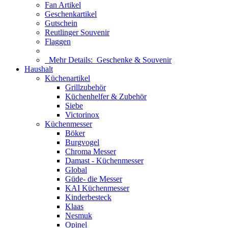
Fan Artikel
Geschenkartikel
Gutschein
Reutlinger Souvenir
Flaggen
Mehr Details:
Geschenke & Souvenir
Haushalt
Küchenartikel
Grillzubehör
Küchenhelfer & Zubehör
Siebe
Victorinox
Küchenmesser
Böker
Burgvogel
Chroma Messer
Damast - Küchenmesser
Global
Güde- die Messer
KAI Küchenmesser
Kinderbesteck
Klaas
Nesmuk
Opinel