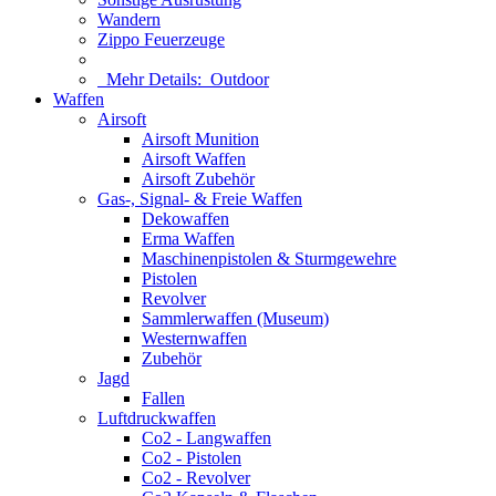
Wandern
Zippo Feuerzeuge
Mehr Details:
Outdoor
Waffen
Airsoft
Airsoft Munition
Airsoft Waffen
Airsoft Zubehör
Gas-, Signal- & Freie Waffen
Dekowaffen
Erma Waffen
Maschinenpistolen & Sturmgewehre
Pistolen
Revolver
Sammlerwaffen (Museum)
Westernwaffen
Zubehör
Jagd
Fallen
Luftdruckwaffen
Co2 - Langwaffen
Co2 - Pistolen
Co2 - Revolver