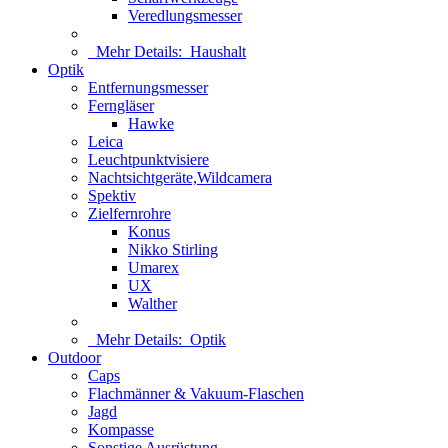
Veredlungsmesser
Mehr Details:
Haushalt
Optik
Entfernungsmesser
Ferngläser
Hawke
Leica
Leuchtpunktvisiere
Nachtsichtgeräte,Wildcamera
Spektiv
Zielfernrohre
Konus
Nikko Stirling
Umarex
UX
Walther
Mehr Details:
Optik
Outdoor
Caps
Flachmänner & Vakuum-Flaschen
Jagd
Kompasse
Sonstige Ausrüstung