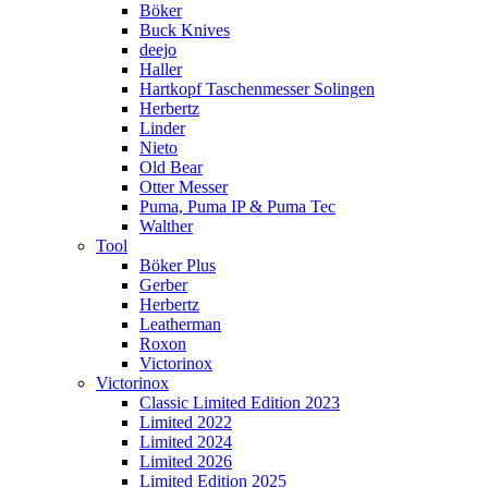
Böker
Buck Knives
deejo
Haller
Hartkopf Taschenmesser Solingen
Herbertz
Linder
Nieto
Old Bear
Otter Messer
Puma, Puma IP & Puma Tec
Walther
Tool
Böker Plus
Gerber
Herbertz
Leatherman
Roxon
Victorinox
Victorinox
Classic Limited Edition 2023
Limited 2022
Limited 2024
Limited 2026
Limited Edition 2025