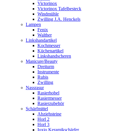
Victorinox
Victorinox Tafelbesteck
Windmühle
Zwilling J.A. Henckels
Lampen
Fenix
Walther
Linkshandartikel
Kochmesser
Küchenartikel
Linkshandscheren
Manicure/Beauty
Dreiturm
Instrumente
Rubis
Zwilling
Nassrasur
Rasierhobel
Rasiermesser
Rasierzubehör
Schärfmittel
Abziehsteine
Horl 2
Horl 3
Ioxio Keramikschärfer