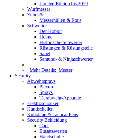
Limited Edition bis 2019
Wurfmesser
Zubehör
Messerhüllen & Etuis
Schwerter
Der Hobbit
Helme
Historische Schwerter
Rüstungen & Rüstungsteile
Säbel
Samurai- & Ninjaschwerter
Mehr Details:
Messer
Security
Abwehrsprays
Piexon
Sprays
Tierabwehr-Apparate
Elektroschocker
Handschellen
Kubotane & Tactical Pens
Security Bekleidung
Caps
Einsatzwesten
Handschuhe