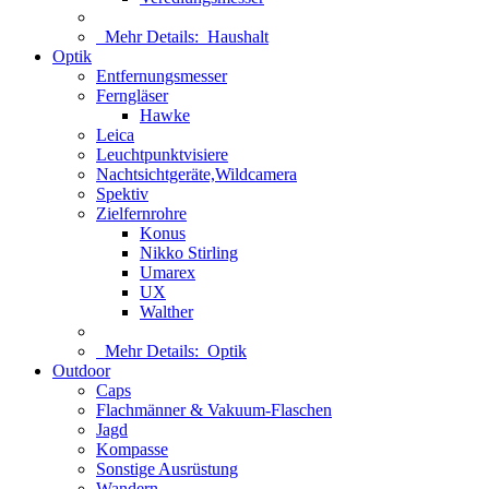
Mehr Details:
Haushalt
Optik
Entfernungsmesser
Ferngläser
Hawke
Leica
Leuchtpunktvisiere
Nachtsichtgeräte,Wildcamera
Spektiv
Zielfernrohre
Konus
Nikko Stirling
Umarex
UX
Walther
Mehr Details:
Optik
Outdoor
Caps
Flachmänner & Vakuum-Flaschen
Jagd
Kompasse
Sonstige Ausrüstung
Wandern