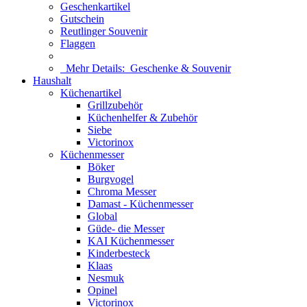
Geschenkartikel
Gutschein
Reutlinger Souvenir
Flaggen
Mehr Details:
Geschenke & Souvenir
Haushalt
Küchenartikel
Grillzubehör
Küchenhelfer & Zubehör
Siebe
Victorinox
Küchenmesser
Böker
Burgvogel
Chroma Messer
Damast - Küchenmesser
Global
Güde- die Messer
KAI Küchenmesser
Kinderbesteck
Klaas
Nesmuk
Opinel
Victorinox