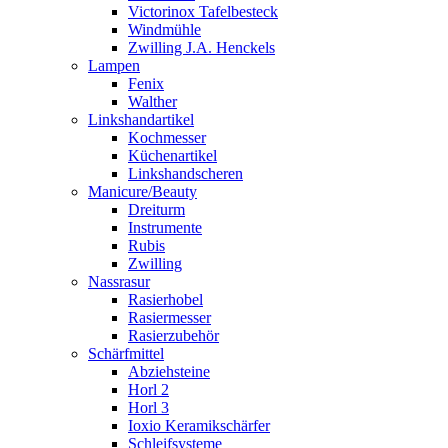
Victorinox Tafelbesteck
Windmühle
Zwilling J.A. Henckels
Lampen
Fenix
Walther
Linkshandartikel
Kochmesser
Küchenartikel
Linkshandscheren
Manicure/Beauty
Dreiturm
Instrumente
Rubis
Zwilling
Nassrasur
Rasierhobel
Rasiermesser
Rasierzubehör
Schärfmittel
Abziehsteine
Horl 2
Horl 3
Ioxio Keramikschärfer
Schleifsysteme