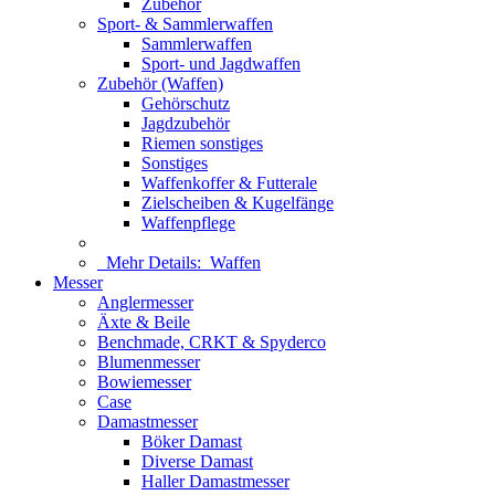
Zubehör
Sport- & Sammlerwaffen
Sammlerwaffen
Sport- und Jagdwaffen
Zubehör (Waffen)
Gehörschutz
Jagdzubehör
Riemen sonstiges
Sonstiges
Waffenkoffer & Futterale
Zielscheiben & Kugelfänge
Waffenpflege
Mehr Details:
Waffen
Messer
Anglermesser
Äxte & Beile
Benchmade, CRKT & Spyderco
Blumenmesser
Bowiemesser
Case
Damastmesser
Böker Damast
Diverse Damast
Haller Damastmesser