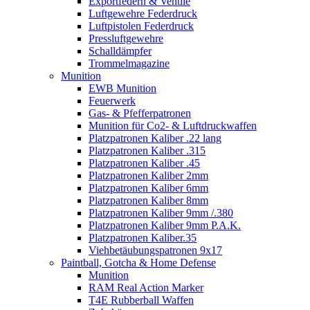
Exportfedern & Ventile
Luftgewehre Federdruck
Luftpistolen Federdruck
Pressluftgewehre
Schalldämpfer
Trommelmagazine
Munition
EWB Munition
Feuerwerk
Gas- & Pfefferpatronen
Munition für Co2- & Luftdruckwaffen
Platzpatronen Kaliber .22 lang
Platzpatronen Kaliber .315
Platzpatronen Kaliber .45
Platzpatronen Kaliber 2mm
Platzpatronen Kaliber 6mm
Platzpatronen Kaliber 8mm
Platzpatronen Kaliber 9mm /.380
Platzpatronen Kaliber 9mm P.A.K.
Platzpatronen Kaliber.35
Viehbetäubungspatronen 9x17
Paintball, Gotcha & Home Defense
Munition
RAM Real Action Marker
T4E Rubberball Waffen