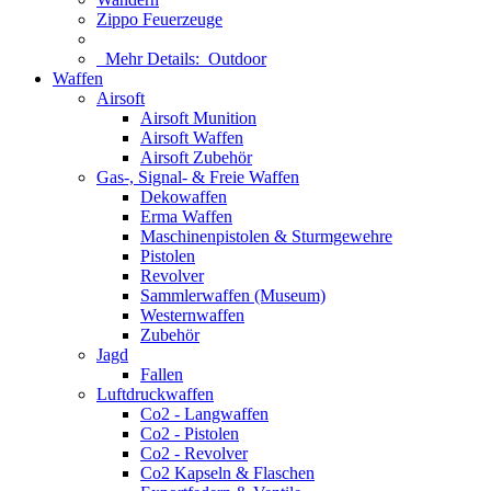
Zippo Feuerzeuge
Mehr Details:
Outdoor
Waffen
Airsoft
Airsoft Munition
Airsoft Waffen
Airsoft Zubehör
Gas-, Signal- & Freie Waffen
Dekowaffen
Erma Waffen
Maschinenpistolen & Sturmgewehre
Pistolen
Revolver
Sammlerwaffen (Museum)
Westernwaffen
Zubehör
Jagd
Fallen
Luftdruckwaffen
Co2 - Langwaffen
Co2 - Pistolen
Co2 - Revolver
Co2 Kapseln & Flaschen