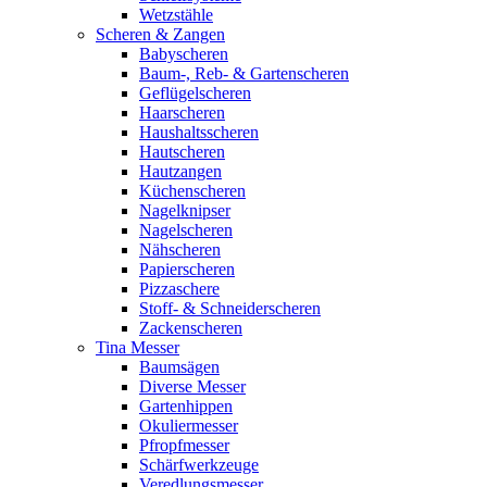
Wetzstähle
Scheren & Zangen
Babyscheren
Baum-, Reb- & Gartenscheren
Geflügelscheren
Haarscheren
Haushaltsscheren
Hautscheren
Hautzangen
Küchenscheren
Nagelknipser
Nagelscheren
Nähscheren
Papierscheren
Pizzaschere
Stoff- & Schneiderscheren
Zackenscheren
Tina Messer
Baumsägen
Diverse Messer
Gartenhippen
Okuliermesser
Pfropfmesser
Schärfwerkzeuge
Veredlungsmesser