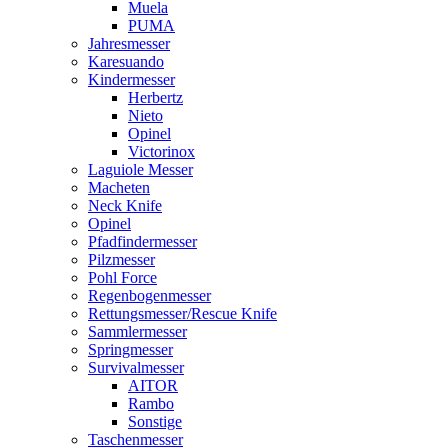
Muela
PUMA
Jahresmesser
Karesuando
Kindermesser
Herbertz
Nieto
Opinel
Victorinox
Laguiole Messer
Macheten
Neck Knife
Opinel
Pfadfindermesser
Pilzmesser
Pohl Force
Regenbogenmesser
Rettungsmesser/Rescue Knife
Sammlermesser
Springmesser
Survivalmesser
AITOR
Rambo
Sonstige
Taschenmesser