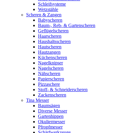
Schleifsysteme
Wetzstähle
Scheren & Zangen
Babyscheren
Baum-, Reb- & Gartenscheren
Geflügelscheren
Haarscheren
Haushaltsscheren
Hautscheren
Hautzangen
Küchenscheren
Nagelknipser
Nagelscheren
Nähscheren
Papierscheren
Pizzaschere
Stoff- & Schneiderscheren
Zackenscheren
Tina Messer
Baumsägen
Diverse Messer
Gartenhippen
Okuliermesser
Pfropfmesser
Schärfwerkzeuge