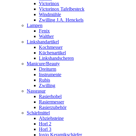
Victorinox
Victorinox Tafelbesteck
Windmühle
Zwilling J.A. Henckels
Lampen
Fenix
Walther
Linkshandartikel
Kochmesser
Küchenartikel
Linkshandscheren
Manicure/Beauty
Dreiturm
Instrumente
Rubis
Zwilling
Nassrasur
Rasierhobel
Rasiermesser
Rasierzubehör
Schärfmittel
Abziehsteine
Horl 2
Horl 3
Ioxio Keramikschärfer