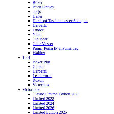
Böker
Buck Knives
deejo
Haller
Hartkopf Taschenmesser Solingen
Herbertz
Linder
Nieto
Old Bear
Otter Messer
Puma, Puma IP & Puma Tec
Walther
Tool
Böker Plus
Gerber
Herbertz
Leatherman
Roxon
Victorinox
Victorinox
Classic Limited Edition 2023
Limited 2022
Limited 2024
Limited 2026
Limited Edition 2025