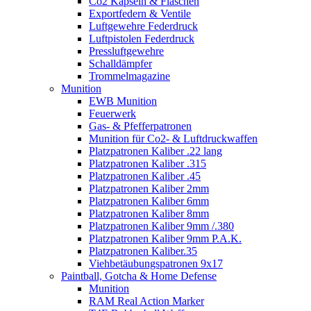
Co2 Kapseln & Flaschen
Exportfedern & Ventile
Luftgewehre Federdruck
Luftpistolen Federdruck
Pressluftgewehre
Schalldämpfer
Trommelmagazine
Munition
EWB Munition
Feuerwerk
Gas- & Pfefferpatronen
Munition für Co2- & Luftdruckwaffen
Platzpatronen Kaliber .22 lang
Platzpatronen Kaliber .315
Platzpatronen Kaliber .45
Platzpatronen Kaliber 2mm
Platzpatronen Kaliber 6mm
Platzpatronen Kaliber 8mm
Platzpatronen Kaliber 9mm /.380
Platzpatronen Kaliber 9mm P.A.K.
Platzpatronen Kaliber.35
Viehbetäubungspatronen 9x17
Paintball, Gotcha & Home Defense
Munition
RAM Real Action Marker