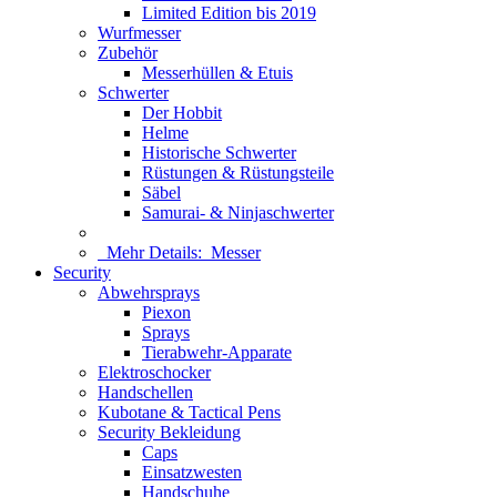
Limited Edition bis 2019
Wurfmesser
Zubehör
Messerhüllen & Etuis
Schwerter
Der Hobbit
Helme
Historische Schwerter
Rüstungen & Rüstungsteile
Säbel
Samurai- & Ninjaschwerter
Mehr Details:
Messer
Security
Abwehrsprays
Piexon
Sprays
Tierabwehr-Apparate
Elektroschocker
Handschellen
Kubotane & Tactical Pens
Security Bekleidung
Caps
Einsatzwesten
Handschuhe