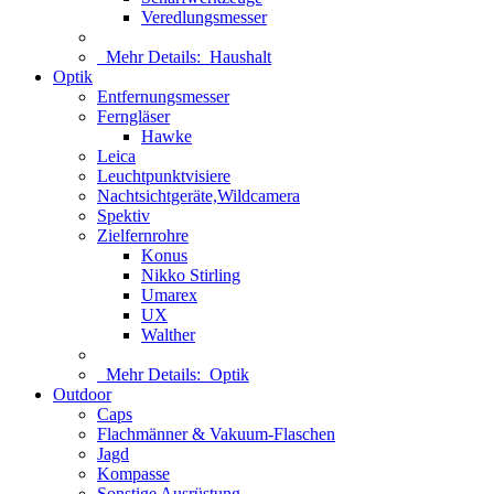
Veredlungsmesser
Mehr Details:
Haushalt
Optik
Entfernungsmesser
Ferngläser
Hawke
Leica
Leuchtpunktvisiere
Nachtsichtgeräte,Wildcamera
Spektiv
Zielfernrohre
Konus
Nikko Stirling
Umarex
UX
Walther
Mehr Details:
Optik
Outdoor
Caps
Flachmänner & Vakuum-Flaschen
Jagd
Kompasse
Sonstige Ausrüstung