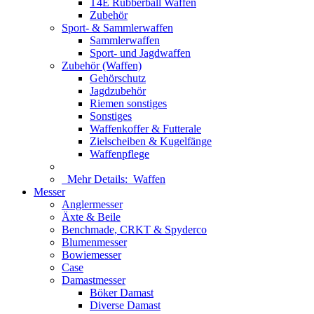
T4E Rubberball Waffen
Zubehör
Sport- & Sammlerwaffen
Sammlerwaffen
Sport- und Jagdwaffen
Zubehör (Waffen)
Gehörschutz
Jagdzubehör
Riemen sonstiges
Sonstiges
Waffenkoffer & Futterale
Zielscheiben & Kugelfänge
Waffenpflege
Mehr Details:
Waffen
Messer
Anglermesser
Äxte & Beile
Benchmade, CRKT & Spyderco
Blumenmesser
Bowiemesser
Case
Damastmesser
Böker Damast
Diverse Damast