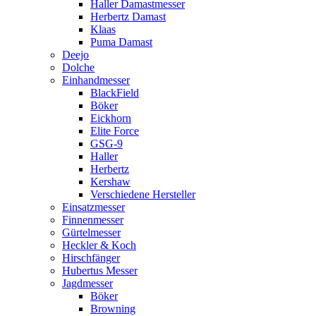
Haller Damastmesser
Herbertz Damast
Klaas
Puma Damast
Deejo
Dolche
Einhandmesser
BlackField
Böker
Eickhorn
Elite Force
GSG-9
Haller
Herbertz
Kershaw
Verschiedene Hersteller
Einsatzmesser
Finnenmesser
Gürtelmesser
Heckler & Koch
Hirschfänger
Hubertus Messer
Jagdmesser
Böker
Browning