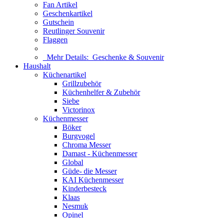
Fan Artikel
Geschenkartikel
Gutschein
Reutlinger Souvenir
Flaggen
Mehr Details:
Geschenke & Souvenir
Haushalt
Küchenartikel
Grillzubehör
Küchenhelfer & Zubehör
Siebe
Victorinox
Küchenmesser
Böker
Burgvogel
Chroma Messer
Damast - Küchenmesser
Global
Güde- die Messer
KAI Küchenmesser
Kinderbesteck
Klaas
Nesmuk
Opinel