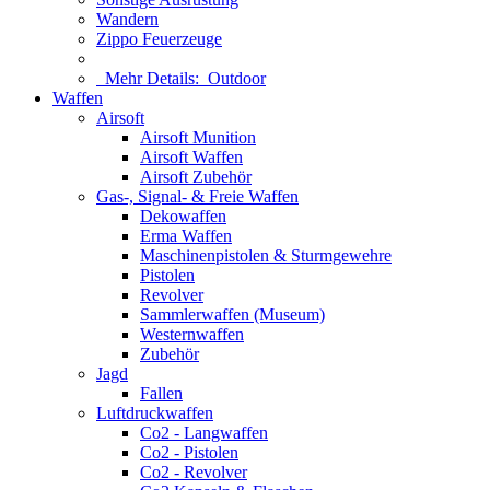
Wandern
Zippo Feuerzeuge
Mehr Details:
Outdoor
Waffen
Airsoft
Airsoft Munition
Airsoft Waffen
Airsoft Zubehör
Gas-, Signal- & Freie Waffen
Dekowaffen
Erma Waffen
Maschinenpistolen & Sturmgewehre
Pistolen
Revolver
Sammlerwaffen (Museum)
Westernwaffen
Zubehör
Jagd
Fallen
Luftdruckwaffen
Co2 - Langwaffen
Co2 - Pistolen
Co2 - Revolver