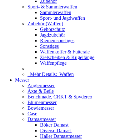
Zubehör
Sport- & Sammlerwaffen
Sammlerwaffen
Sport- und Jagdwaffen
Zubehör (Waffen)
Gehörschutz
Jagdzubehör
Riemen sonstiges
Sonstiges
Waffenkoffer & Futterale
Zielscheiben & Kugelfänge
Waffenpflege
Mehr Details:
Waffen
Messer
Anglermesser
Äxte & Beile
Benchmade, CRKT & Spyderco
Blumenmesser
Bowiemesser
Case
Damastmesser
Böker Damast
Diverse Damast
Haller Damastmesser