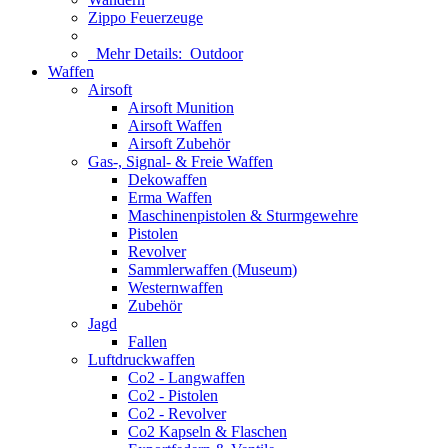
Zippo Feuerzeuge
Mehr Details:
Outdoor
Waffen
Airsoft
Airsoft Munition
Airsoft Waffen
Airsoft Zubehör
Gas-, Signal- & Freie Waffen
Dekowaffen
Erma Waffen
Maschinenpistolen & Sturmgewehre
Pistolen
Revolver
Sammlerwaffen (Museum)
Westernwaffen
Zubehör
Jagd
Fallen
Luftdruckwaffen
Co2 - Langwaffen
Co2 - Pistolen
Co2 - Revolver
Co2 Kapseln & Flaschen