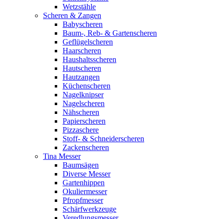
Wetzstähle
Scheren & Zangen
Babyscheren
Baum-, Reb- & Gartenscheren
Geflügelscheren
Haarscheren
Haushaltsscheren
Hautscheren
Hautzangen
Küchenscheren
Nagelknipser
Nagelscheren
Nähscheren
Papierscheren
Pizzaschere
Stoff- & Schneiderscheren
Zackenscheren
Tina Messer
Baumsägen
Diverse Messer
Gartenhippen
Okuliermesser
Pfropfmesser
Schärfwerkzeuge
Veredlungsmesser