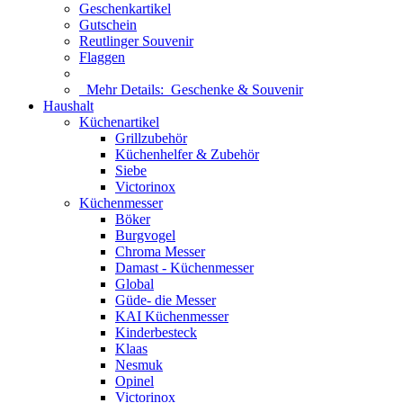
Geschenkartikel
Gutschein
Reutlinger Souvenir
Flaggen
Mehr Details:
Geschenke & Souvenir
Haushalt
Küchenartikel
Grillzubehör
Küchenhelfer & Zubehör
Siebe
Victorinox
Küchenmesser
Böker
Burgvogel
Chroma Messer
Damast - Küchenmesser
Global
Güde- die Messer
KAI Küchenmesser
Kinderbesteck
Klaas
Nesmuk
Opinel
Victorinox