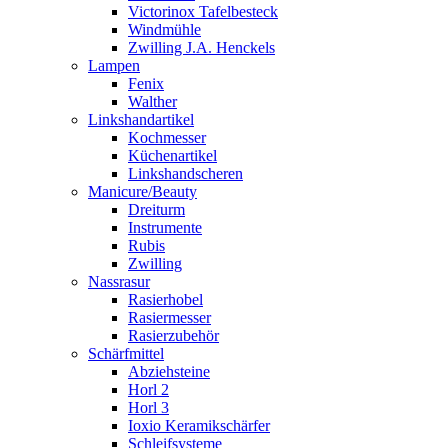
Victorinox Tafelbesteck
Windmühle
Zwilling J.A. Henckels
Lampen
Fenix
Walther
Linkshandartikel
Kochmesser
Küchenartikel
Linkshandscheren
Manicure/Beauty
Dreiturm
Instrumente
Rubis
Zwilling
Nassrasur
Rasierhobel
Rasiermesser
Rasierzubehör
Schärfmittel
Abziehsteine
Horl 2
Horl 3
Ioxio Keramikschärfer
Schleifsysteme