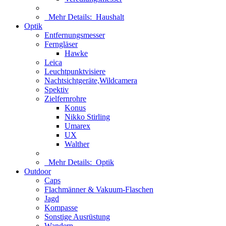
Mehr Details:
Haushalt
Optik
Entfernungsmesser
Ferngläser
Hawke
Leica
Leuchtpunktvisiere
Nachtsichtgeräte,Wildcamera
Spektiv
Zielfernrohre
Konus
Nikko Stirling
Umarex
UX
Walther
Mehr Details:
Optik
Outdoor
Caps
Flachmänner & Vakuum-Flaschen
Jagd
Kompasse
Sonstige Ausrüstung
Wandern