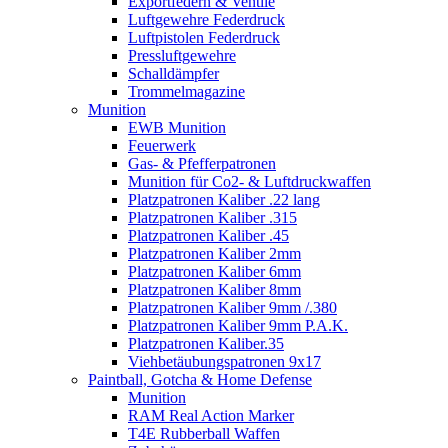
Exportfedern & Ventile
Luftgewehre Federdruck
Luftpistolen Federdruck
Pressluftgewehre
Schalldämpfer
Trommelmagazine
Munition
EWB Munition
Feuerwerk
Gas- & Pfefferpatronen
Munition für Co2- & Luftdruckwaffen
Platzpatronen Kaliber .22 lang
Platzpatronen Kaliber .315
Platzpatronen Kaliber .45
Platzpatronen Kaliber 2mm
Platzpatronen Kaliber 6mm
Platzpatronen Kaliber 8mm
Platzpatronen Kaliber 9mm /.380
Platzpatronen Kaliber 9mm P.A.K.
Platzpatronen Kaliber.35
Viehbetäubungspatronen 9x17
Paintball, Gotcha & Home Defense
Munition
RAM Real Action Marker
T4E Rubberball Waffen