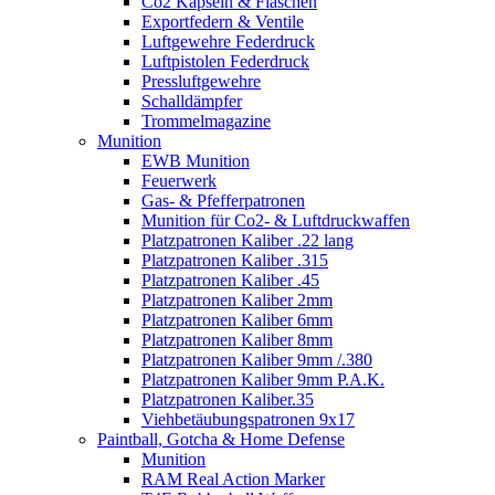
Co2 Kapseln & Flaschen
Exportfedern & Ventile
Luftgewehre Federdruck
Luftpistolen Federdruck
Pressluftgewehre
Schalldämpfer
Trommelmagazine
Munition
EWB Munition
Feuerwerk
Gas- & Pfefferpatronen
Munition für Co2- & Luftdruckwaffen
Platzpatronen Kaliber .22 lang
Platzpatronen Kaliber .315
Platzpatronen Kaliber .45
Platzpatronen Kaliber 2mm
Platzpatronen Kaliber 6mm
Platzpatronen Kaliber 8mm
Platzpatronen Kaliber 9mm /.380
Platzpatronen Kaliber 9mm P.A.K.
Platzpatronen Kaliber.35
Viehbetäubungspatronen 9x17
Paintball, Gotcha & Home Defense
Munition
RAM Real Action Marker