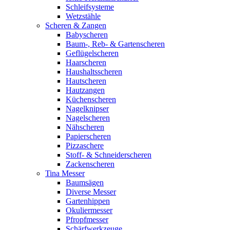
Schleifsysteme
Wetzstähle
Scheren & Zangen
Babyscheren
Baum-, Reb- & Gartenscheren
Geflügelscheren
Haarscheren
Haushaltsscheren
Hautscheren
Hautzangen
Küchenscheren
Nagelknipser
Nagelscheren
Nähscheren
Papierscheren
Pizzaschere
Stoff- & Schneiderscheren
Zackenscheren
Tina Messer
Baumsägen
Diverse Messer
Gartenhippen
Okuliermesser
Pfropfmesser
Schärfwerkzeuge