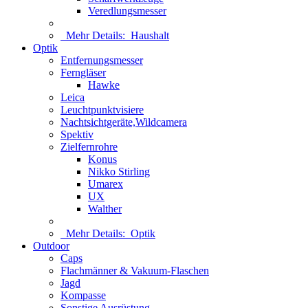
Veredlungsmesser
Mehr Details:
Haushalt
Optik
Entfernungsmesser
Ferngläser
Hawke
Leica
Leuchtpunktvisiere
Nachtsichtgeräte,Wildcamera
Spektiv
Zielfernrohre
Konus
Nikko Stirling
Umarex
UX
Walther
Mehr Details:
Optik
Outdoor
Caps
Flachmänner & Vakuum-Flaschen
Jagd
Kompasse
Sonstige Ausrüstung