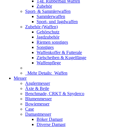
T4E Rubberball Waffen
Zubehör
Sport- & Sammlerwaffen
Sammlerwaffen
Sport- und Jagdwaffen
Zubehör (Waffen)
Gehörschutz
Jagdzubehör
Riemen sonstiges
Sonstiges
Waffenkoffer & Futterale
Zielscheiben & Kugelfänge
Waffenpflege
Mehr Details:
Waffen
Messer
Anglermesser
Äxte & Beile
Benchmade, CRKT & Spyderco
Blumenmesser
Bowiemesser
Case
Damastmesser
Böker Damast
Diverse Damast