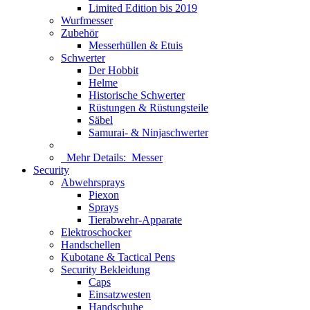
Limited Edition bis 2019
Wurfmesser
Zubehör
Messerhüllen & Etuis
Schwerter
Der Hobbit
Helme
Historische Schwerter
Rüstungen & Rüstungsteile
Säbel
Samurai- & Ninjaschwerter
Mehr Details:
Messer
Security
Abwehrsprays
Piexon
Sprays
Tierabwehr-Apparate
Elektroschocker
Handschellen
Kubotane & Tactical Pens
Security Bekleidung
Caps
Einsatzwesten
Handschuhe