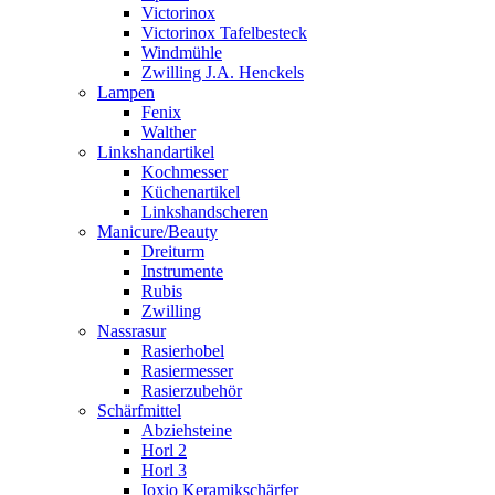
Victorinox
Victorinox Tafelbesteck
Windmühle
Zwilling J.A. Henckels
Lampen
Fenix
Walther
Linkshandartikel
Kochmesser
Küchenartikel
Linkshandscheren
Manicure/Beauty
Dreiturm
Instrumente
Rubis
Zwilling
Nassrasur
Rasierhobel
Rasiermesser
Rasierzubehör
Schärfmittel
Abziehsteine
Horl 2
Horl 3
Ioxio Keramikschärfer