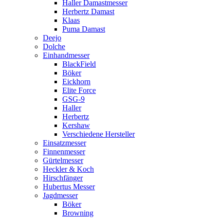
Haller Damastmesser
Herbertz Damast
Klaas
Puma Damast
Deejo
Dolche
Einhandmesser
BlackField
Böker
Eickhorn
Elite Force
GSG-9
Haller
Herbertz
Kershaw
Verschiedene Hersteller
Einsatzmesser
Finnenmesser
Gürtelmesser
Heckler & Koch
Hirschfänger
Hubertus Messer
Jagdmesser
Böker
Browning