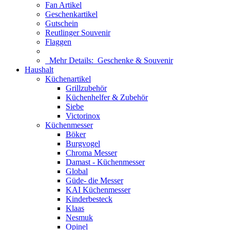
Fan Artikel
Geschenkartikel
Gutschein
Reutlinger Souvenir
Flaggen
Mehr Details:
Geschenke & Souvenir
Haushalt
Küchenartikel
Grillzubehör
Küchenhelfer & Zubehör
Siebe
Victorinox
Küchenmesser
Böker
Burgvogel
Chroma Messer
Damast - Küchenmesser
Global
Güde- die Messer
KAI Küchenmesser
Kinderbesteck
Klaas
Nesmuk
Opinel