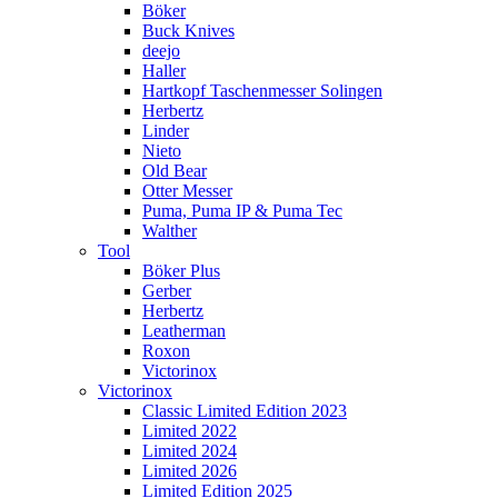
Böker
Buck Knives
deejo
Haller
Hartkopf Taschenmesser Solingen
Herbertz
Linder
Nieto
Old Bear
Otter Messer
Puma, Puma IP & Puma Tec
Walther
Tool
Böker Plus
Gerber
Herbertz
Leatherman
Roxon
Victorinox
Victorinox
Classic Limited Edition 2023
Limited 2022
Limited 2024
Limited 2026
Limited Edition 2025