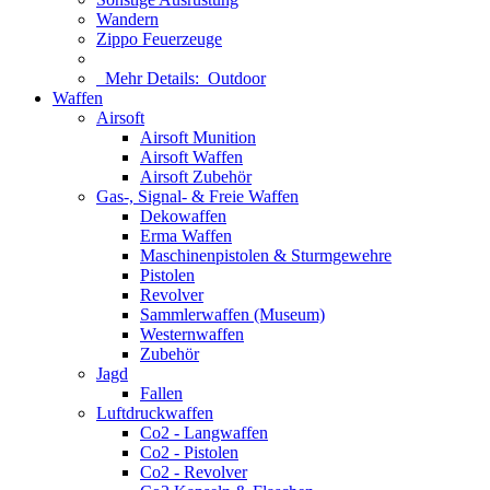
Wandern
Zippo Feuerzeuge
Mehr Details:
Outdoor
Waffen
Airsoft
Airsoft Munition
Airsoft Waffen
Airsoft Zubehör
Gas-, Signal- & Freie Waffen
Dekowaffen
Erma Waffen
Maschinenpistolen & Sturmgewehre
Pistolen
Revolver
Sammlerwaffen (Museum)
Westernwaffen
Zubehör
Jagd
Fallen
Luftdruckwaffen
Co2 - Langwaffen
Co2 - Pistolen
Co2 - Revolver