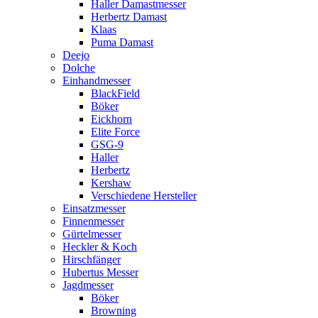
Haller Damastmesser
Herbertz Damast
Klaas
Puma Damast
Deejo
Dolche
Einhandmesser
BlackField
Böker
Eickhorn
Elite Force
GSG-9
Haller
Herbertz
Kershaw
Verschiedene Hersteller
Einsatzmesser
Finnenmesser
Gürtelmesser
Heckler & Koch
Hirschfänger
Hubertus Messer
Jagdmesser
Böker
Browning