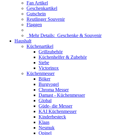
Fan Artikel
Geschenkartikel
Gutschein
Reutlinger Souvenir
Flaggen
Mehr Details:
Geschenke & Souvenir
Haushalt
Küchenartikel
Grillzubehör
Küchenhelfer & Zubehör
Siebe
Victorinox
Küchenmesser
Böker
Burgvogel
Chroma Messer
Damast - Küchenmesser
Global
Güde- die Messer
KAI Küchenmesser
Kinderbesteck
Klaas
Nesmuk
Opinel