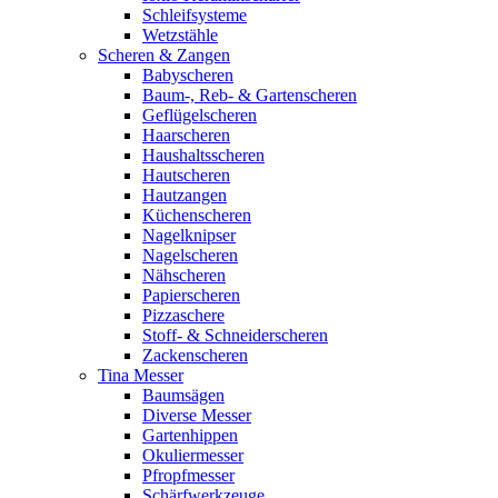
Schleifsysteme
Wetzstähle
Scheren & Zangen
Babyscheren
Baum-, Reb- & Gartenscheren
Geflügelscheren
Haarscheren
Haushaltsscheren
Hautscheren
Hautzangen
Küchenscheren
Nagelknipser
Nagelscheren
Nähscheren
Papierscheren
Pizzaschere
Stoff- & Schneiderscheren
Zackenscheren
Tina Messer
Baumsägen
Diverse Messer
Gartenhippen
Okuliermesser
Pfropfmesser
Schärfwerkzeuge