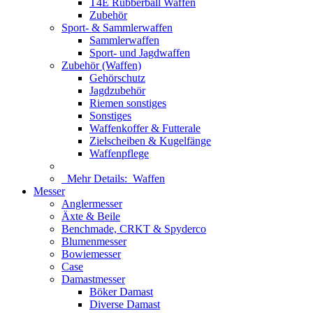
T4E Rubberball Waffen
Zubehör
Sport- & Sammlerwaffen
Sammlerwaffen
Sport- und Jagdwaffen
Zubehör (Waffen)
Gehörschutz
Jagdzubehör
Riemen sonstiges
Sonstiges
Waffenkoffer & Futterale
Zielscheiben & Kugelfänge
Waffenpflege
Mehr Details:
Waffen
Messer
Anglermesser
Äxte & Beile
Benchmade, CRKT & Spyderco
Blumenmesser
Bowiemesser
Case
Damastmesser
Böker Damast
Diverse Damast