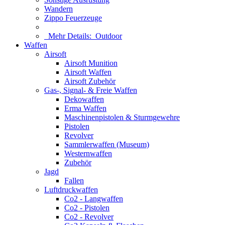
Wandern
Zippo Feuerzeuge
Mehr Details:
Outdoor
Waffen
Airsoft
Airsoft Munition
Airsoft Waffen
Airsoft Zubehör
Gas-, Signal- & Freie Waffen
Dekowaffen
Erma Waffen
Maschinenpistolen & Sturmgewehre
Pistolen
Revolver
Sammlerwaffen (Museum)
Westernwaffen
Zubehör
Jagd
Fallen
Luftdruckwaffen
Co2 - Langwaffen
Co2 - Pistolen
Co2 - Revolver