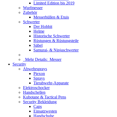
Limited Edition bis 2019
Wurfmesser
Zubehör
Messerhüllen & Etuis
Schwerter
Der Hobbit
Helme
Historische Schwerter
Rüstungen & Rüstungsteile
Säbel
Samurai- & Ninjaschwerter
Mehr Details:
Messer
Security
Abwehrsprays
Piexon
Sprays
Tierabwehr-Apparate
Elektroschocker
Handschellen
Kubotane & Tactical Pens
Security Bekleidung
Caps
Einsatzwesten
Handschuhe