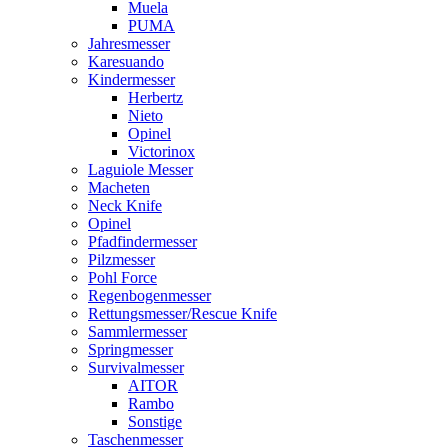
Muela
PUMA
Jahresmesser
Karesuando
Kindermesser
Herbertz
Nieto
Opinel
Victorinox
Laguiole Messer
Macheten
Neck Knife
Opinel
Pfadfindermesser
Pilzmesser
Pohl Force
Regenbogenmesser
Rettungsmesser/Rescue Knife
Sammlermesser
Springmesser
Survivalmesser
AITOR
Rambo
Sonstige
Taschenmesser