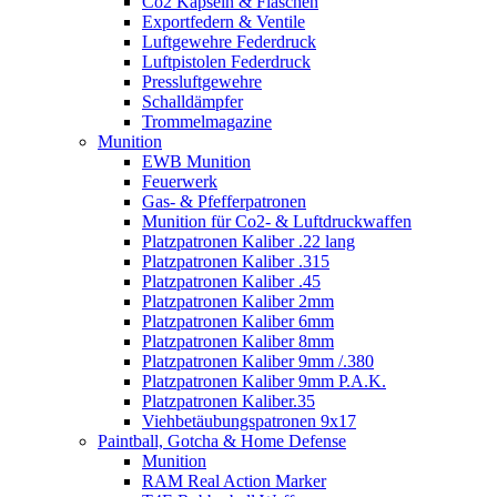
Co2 Kapseln & Flaschen
Exportfedern & Ventile
Luftgewehre Federdruck
Luftpistolen Federdruck
Pressluftgewehre
Schalldämpfer
Trommelmagazine
Munition
EWB Munition
Feuerwerk
Gas- & Pfefferpatronen
Munition für Co2- & Luftdruckwaffen
Platzpatronen Kaliber .22 lang
Platzpatronen Kaliber .315
Platzpatronen Kaliber .45
Platzpatronen Kaliber 2mm
Platzpatronen Kaliber 6mm
Platzpatronen Kaliber 8mm
Platzpatronen Kaliber 9mm /.380
Platzpatronen Kaliber 9mm P.A.K.
Platzpatronen Kaliber.35
Viehbetäubungspatronen 9x17
Paintball, Gotcha & Home Defense
Munition
RAM Real Action Marker