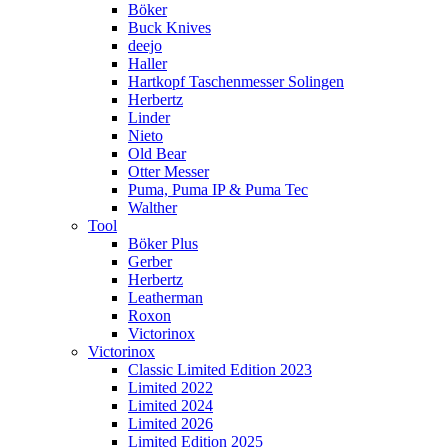
Böker
Buck Knives
deejo
Haller
Hartkopf Taschenmesser Solingen
Herbertz
Linder
Nieto
Old Bear
Otter Messer
Puma, Puma IP & Puma Tec
Walther
Tool
Böker Plus
Gerber
Herbertz
Leatherman
Roxon
Victorinox
Victorinox
Classic Limited Edition 2023
Limited 2022
Limited 2024
Limited 2026
Limited Edition 2025