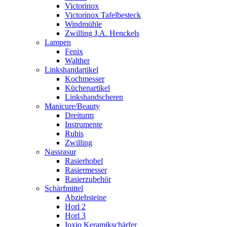
Victorinox
Victorinox Tafelbesteck
Windmühle
Zwilling J.A. Henckels
Lampen
Fenix
Walther
Linkshandartikel
Kochmesser
Küchenartikel
Linkshandscheren
Manicure/Beauty
Dreiturm
Instrumente
Rubis
Zwilling
Nassrasur
Rasierhobel
Rasiermesser
Rasierzubehör
Schärfmittel
Abziehsteine
Horl 2
Horl 3
Ioxio Keramikschärfer