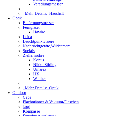
Veredlungsmesser
Mehr Details:
Haushalt
Optik
Entfernungsmesser
Ferngläser
Hawke
Leica
Leuchtpunktvisiere
Nachtsichtgeräte,Wildcamera
Spektiv
Zielfernrohre
Konus
Nikko Stirling
Umarex
UX
Walther
Mehr Details:
Optik
Outdoor
Caps
Flachmänner & Vakuum-Flaschen
Jagd
Kompasse
Sonstige Ausrüstung