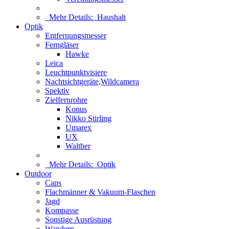
Mehr Details:
Haushalt
Optik
Entfernungsmesser
Ferngläser
Hawke
Leica
Leuchtpunktvisiere
Nachtsichtgeräte,Wildcamera
Spektiv
Zielfernrohre
Konus
Nikko Stirling
Umarex
UX
Walther
Mehr Details:
Optik
Outdoor
Caps
Flachmänner & Vakuum-Flaschen
Jagd
Kompasse
Sonstige Ausrüstung
Wandern