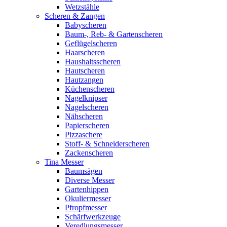
Wetzstähle
Scheren & Zangen
Babyscheren
Baum-, Reb- & Gartenscheren
Geflügelscheren
Haarscheren
Haushaltsscheren
Hautscheren
Hautzangen
Küchenscheren
Nagelknipser
Nagelscheren
Nähscheren
Papierscheren
Pizzaschere
Stoff- & Schneiderscheren
Zackenscheren
Tina Messer
Baumsägen
Diverse Messer
Gartenhippen
Okuliermesser
Pfropfmesser
Schärfwerkzeuge
Veredlungsmesser