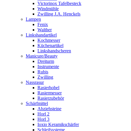
Victorinox Tafelbesteck
Windmühle
Zwilling J.A. Henckels
Lampen
Fenix
Walther
Linkshandartikel
Kochmesser
Küchenartikel
Linkshandscheren
Manicure/Beauty
Dreiturm
Instrumente
Rubis
Zwilling
Nassrasur
Rasierhobel
Rasiermesser
Rasierzubehör
Schärfmittel
Abziehsteine
Horl 2
Horl 3
Ioxio Keramikschärfer
Schleifsysteme