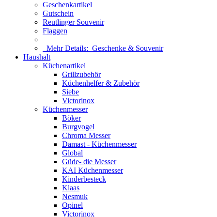
Geschenkartikel
Gutschein
Reutlinger Souvenir
Flaggen
Mehr Details:
Geschenke & Souvenir
Haushalt
Küchenartikel
Grillzubehör
Küchenhelfer & Zubehör
Siebe
Victorinox
Küchenmesser
Böker
Burgvogel
Chroma Messer
Damast - Küchenmesser
Global
Güde- die Messer
KAI Küchenmesser
Kinderbesteck
Klaas
Nesmuk
Opinel
Victorinox