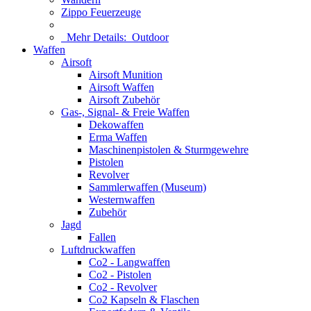
Zippo Feuerzeuge
Mehr Details:
Outdoor
Waffen
Airsoft
Airsoft Munition
Airsoft Waffen
Airsoft Zubehör
Gas-, Signal- & Freie Waffen
Dekowaffen
Erma Waffen
Maschinenpistolen & Sturmgewehre
Pistolen
Revolver
Sammlerwaffen (Museum)
Westernwaffen
Zubehör
Jagd
Fallen
Luftdruckwaffen
Co2 - Langwaffen
Co2 - Pistolen
Co2 - Revolver
Co2 Kapseln & Flaschen