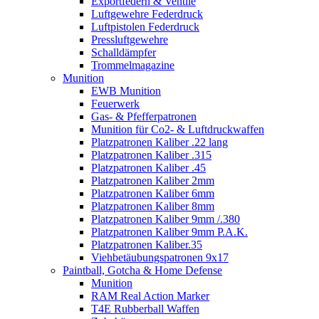
Exportfedern & Ventile
Luftgewehre Federdruck
Luftpistolen Federdruck
Pressluftgewehre
Schalldämpfer
Trommelmagazine
Munition
EWB Munition
Feuerwerk
Gas- & Pfefferpatronen
Munition für Co2- & Luftdruckwaffen
Platzpatronen Kaliber .22 lang
Platzpatronen Kaliber .315
Platzpatronen Kaliber .45
Platzpatronen Kaliber 2mm
Platzpatronen Kaliber 6mm
Platzpatronen Kaliber 8mm
Platzpatronen Kaliber 9mm /.380
Platzpatronen Kaliber 9mm P.A.K.
Platzpatronen Kaliber.35
Viehbetäubungspatronen 9x17
Paintball, Gotcha & Home Defense
Munition
RAM Real Action Marker
T4E Rubberball Waffen