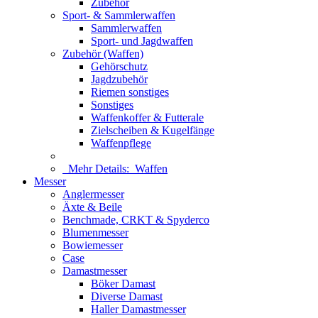
Zubehör
Sport- & Sammlerwaffen
Sammlerwaffen
Sport- und Jagdwaffen
Zubehör (Waffen)
Gehörschutz
Jagdzubehör
Riemen sonstiges
Sonstiges
Waffenkoffer & Futterale
Zielscheiben & Kugelfänge
Waffenpflege
Mehr Details:
Waffen
Messer
Anglermesser
Äxte & Beile
Benchmade, CRKT & Spyderco
Blumenmesser
Bowiemesser
Case
Damastmesser
Böker Damast
Diverse Damast
Haller Damastmesser