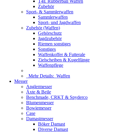
T4E Rubberball Waffen
Zubehör
Sport- & Sammlerwaffen
Sammlerwaffen
Sport- und Jagdwaffen
Zubehör (Waffen)
Gehörschutz
Jagdzubehör
Riemen sonstiges
Sonstiges
Waffenkoffer & Futterale
Zielscheiben & Kugelfänge
Waffenpflege
Mehr Details:
Waffen
Messer
Anglermesser
Äxte & Beile
Benchmade, CRKT & Spyderco
Blumenmesser
Bowiemesser
Case
Damastmesser
Böker Damast
Diverse Damast