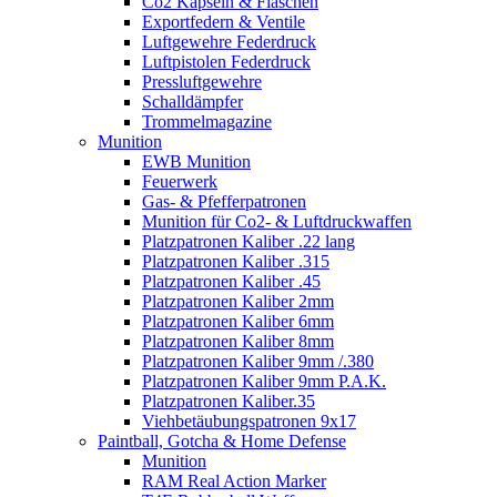
Co2 Kapseln & Flaschen
Exportfedern & Ventile
Luftgewehre Federdruck
Luftpistolen Federdruck
Pressluftgewehre
Schalldämpfer
Trommelmagazine
Munition
EWB Munition
Feuerwerk
Gas- & Pfefferpatronen
Munition für Co2- & Luftdruckwaffen
Platzpatronen Kaliber .22 lang
Platzpatronen Kaliber .315
Platzpatronen Kaliber .45
Platzpatronen Kaliber 2mm
Platzpatronen Kaliber 6mm
Platzpatronen Kaliber 8mm
Platzpatronen Kaliber 9mm /.380
Platzpatronen Kaliber 9mm P.A.K.
Platzpatronen Kaliber.35
Viehbetäubungspatronen 9x17
Paintball, Gotcha & Home Defense
Munition
RAM Real Action Marker