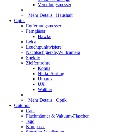
Veredlungsmesser
Mehr Details:
Haushalt
Optik
Entfernungsmesser
Ferngläser
Hawke
Leica
Leuchtpunktvisiere
Nachtsichtgeräte,Wildcamera
Spektiv
Zielfernrohre
Konus
Nikko Stirling
Umarex
UX
Walther
Mehr Details:
Optik
Outdoor
Caps
Flachmänner & Vakuum-Flaschen
Jagd
Kompasse
Sonstige Ausrüstung