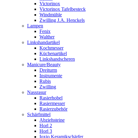
Victorinox
Victorinox Tafelbesteck
Windmühle
Zwilling J.A. Henckels
Lampen
Fenix
Walther
Linkshandartikel
Kochmesser
Küchenartikel
Linkshandscheren
Manicure/Beauty
Dreiturm
Instrumente
Rubis
Zwilling
Nassrasur
Rasierhobel
Rasiermesser
Rasierzubehör
Schärfmittel
Abziehsteine
Horl 2
Horl 3
Ioxio Keramikschärfer