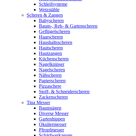
Schleifsysteme
Wetzstähle
Scheren & Zangen
Babyscheren
Baum-, Reb- & Gartenscheren
Geflügelscheren
Haarscheren
Haushaltsscheren
Hautscheren
Hautzangen
Küchenscheren
Nagelknipser
Nagelscheren
Nähscheren
Papierscheren
Pizzaschere
Stoff- & Schneiderscheren
Zackenscheren
Tina Messer
Baumsägen
Diverse Messer
Gartenhippen
Okuliermesser
Pfropfmesser
Schärfwerkzeuge