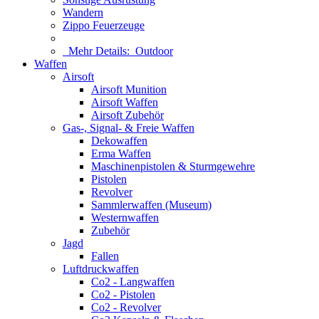
Wandern
Zippo Feuerzeuge
Mehr Details:
Outdoor
Waffen
Airsoft
Airsoft Munition
Airsoft Waffen
Airsoft Zubehör
Gas-, Signal- & Freie Waffen
Dekowaffen
Erma Waffen
Maschinenpistolen & Sturmgewehre
Pistolen
Revolver
Sammlerwaffen (Museum)
Westernwaffen
Zubehör
Jagd
Fallen
Luftdruckwaffen
Co2 - Langwaffen
Co2 - Pistolen
Co2 - Revolver