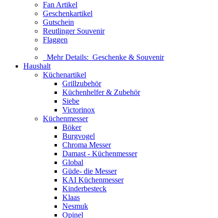
Fan Artikel
Geschenkartikel
Gutschein
Reutlinger Souvenir
Flaggen
Mehr Details:
Geschenke & Souvenir
Haushalt
Küchenartikel
Grillzubehör
Küchenhelfer & Zubehör
Siebe
Victorinox
Küchenmesser
Böker
Burgvogel
Chroma Messer
Damast - Küchenmesser
Global
Güde- die Messer
KAI Küchenmesser
Kinderbesteck
Klaas
Nesmuk
Opinel