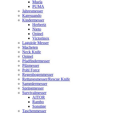
Muela
PUMA
Jahresmesser
Karesuando
Kindermesser
Herbertz
Nieto
Opinel
Victorinox
Laguiole Messer
Macheten
Neck Knife
Opinel
Pfadfindermesser
Pilzmesser
Pohl Force
Regenbogenmesser
Rettungsmesser/Rescue Knife
Sammlermesser
Springmesser
Survivalmesser
AITOR
Rambo
Sonstige
Taschenmesser