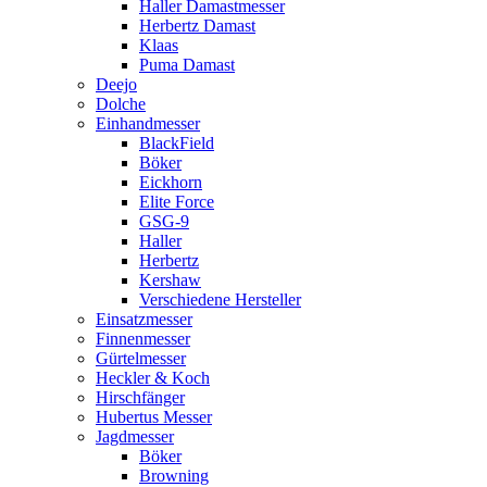
Haller Damastmesser
Herbertz Damast
Klaas
Puma Damast
Deejo
Dolche
Einhandmesser
BlackField
Böker
Eickhorn
Elite Force
GSG-9
Haller
Herbertz
Kershaw
Verschiedene Hersteller
Einsatzmesser
Finnenmesser
Gürtelmesser
Heckler & Koch
Hirschfänger
Hubertus Messer
Jagdmesser
Böker
Browning