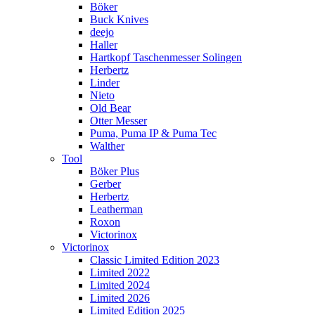
Böker
Buck Knives
deejo
Haller
Hartkopf Taschenmesser Solingen
Herbertz
Linder
Nieto
Old Bear
Otter Messer
Puma, Puma IP & Puma Tec
Walther
Tool
Böker Plus
Gerber
Herbertz
Leatherman
Roxon
Victorinox
Victorinox
Classic Limited Edition 2023
Limited 2022
Limited 2024
Limited 2026
Limited Edition 2025