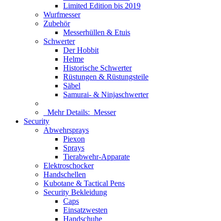
Limited Edition bis 2019
Wurfmesser
Zubehör
Messerhüllen & Etuis
Schwerter
Der Hobbit
Helme
Historische Schwerter
Rüstungen & Rüstungsteile
Säbel
Samurai- & Ninjaschwerter
Mehr Details:
Messer
Security
Abwehrsprays
Piexon
Sprays
Tierabwehr-Apparate
Elektroschocker
Handschellen
Kubotane & Tactical Pens
Security Bekleidung
Caps
Einsatzwesten
Handschuhe