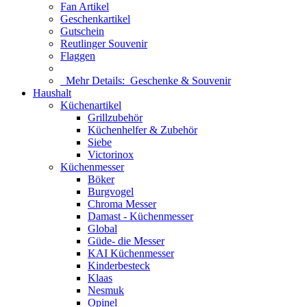
Fan Artikel
Geschenkartikel
Gutschein
Reutlinger Souvenir
Flaggen
Mehr Details:
Geschenke & Souvenir
Haushalt
Küchenartikel
Grillzubehör
Küchenhelfer & Zubehör
Siebe
Victorinox
Küchenmesser
Böker
Burgvogel
Chroma Messer
Damast - Küchenmesser
Global
Güde- die Messer
KAI Küchenmesser
Kinderbesteck
Klaas
Nesmuk
Opinel