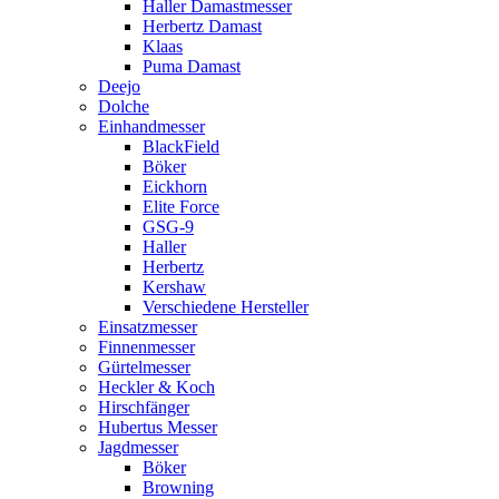
Haller Damastmesser
Herbertz Damast
Klaas
Puma Damast
Deejo
Dolche
Einhandmesser
BlackField
Böker
Eickhorn
Elite Force
GSG-9
Haller
Herbertz
Kershaw
Verschiedene Hersteller
Einsatzmesser
Finnenmesser
Gürtelmesser
Heckler & Koch
Hirschfänger
Hubertus Messer
Jagdmesser
Böker
Browning