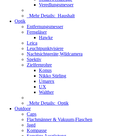
Veredlungsmesser
Mehr Details:
Haushalt
Optik
Entfernungsmesser
Ferngläser
Hawke
Leica
Leuchtpunktvisiere
Nachtsichtgeräte,Wildcamera
Spektiv
Zielfernrohre
Konus
Nikko Stirling
Umarex
UX
Walther
Mehr Details:
Optik
Outdoor
Caps
Flachmänner & Vakuum-Flaschen
Jagd
Kompasse
Sonstige Ausrüstung