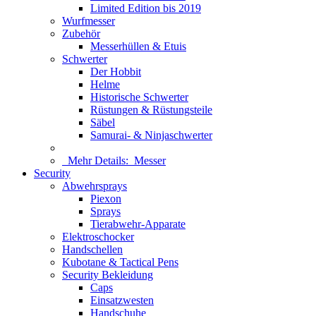
Limited Edition bis 2019
Wurfmesser
Zubehör
Messerhüllen & Etuis
Schwerter
Der Hobbit
Helme
Historische Schwerter
Rüstungen & Rüstungsteile
Säbel
Samurai- & Ninjaschwerter
Mehr Details:
Messer
Security
Abwehrsprays
Piexon
Sprays
Tierabwehr-Apparate
Elektroschocker
Handschellen
Kubotane & Tactical Pens
Security Bekleidung
Caps
Einsatzwesten
Handschuhe