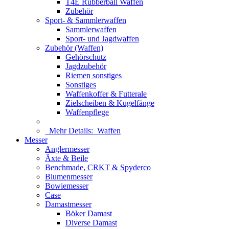
T4E Rubberball Waffen
Zubehör
Sport- & Sammlerwaffen
Sammlerwaffen
Sport- und Jagdwaffen
Zubehör (Waffen)
Gehörschutz
Jagdzubehör
Riemen sonstiges
Sonstiges
Waffenkoffer & Futterale
Zielscheiben & Kugelfänge
Waffenpflege
Mehr Details:
Waffen
Messer
Anglermesser
Äxte & Beile
Benchmade, CRKT & Spyderco
Blumenmesser
Bowiemesser
Case
Damastmesser
Böker Damast
Diverse Damast