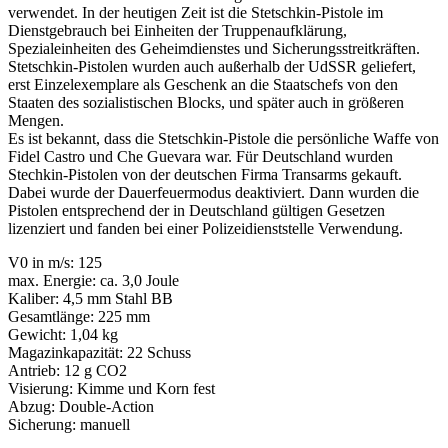
verwendet. In der heutigen Zeit ist die Stetschkin-Pistole im
Dienstgebrauch bei Einheiten der Truppenaufklärung,
Spezialeinheiten des Geheimdienstes und Sicherungsstreitkräften.
Stetschkin-Pistolen wurden auch außerhalb der UdSSR geliefert,
erst Einzelexemplare als Geschenk an die Staatschefs von den
Staaten des sozialistischen Blocks, und später auch in größeren
Mengen.
Es ist bekannt, dass die Stetschkin-Pistole die persönliche Waffe von
Fidel Castro und Che Guevara war. Für Deutschland wurden
Stechkin-Pistolen von der deutschen Firma Transarms gekauft.
Dabei wurde der Dauerfeuermodus deaktiviert. Dann wurden die
Pistolen entsprechend der in Deutschland gültigen Gesetzen
lizenziert und fanden bei einer Polizeidienststelle Verwendung.
V0 in m/s: 125
max. Energie: ca. 3,0 Joule
Kaliber: 4,5 mm Stahl BB
Gesamtlänge: 225 mm
Gewicht: 1,04 kg
Magazinkapazität: 22 Schuss
Antrieb: 12 g CO2
Visierung: Kimme und Korn fest
Abzug: Double-Action
Sicherung: manuell