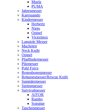
Muela
PUMA
Jahresmesser
Karesuando
Kindermesser
Herbertz
Nieto
Opinel
Victorinox
Laguiole Messer
Macheten
Neck Knife
Opinel
Pfadfindermesser
Pilzmesser
Pohl Force
Regenbogenmesser
Rettungsmesser/Rescue Knife
Sammlermesser
Springmesser
Survivalmesser
AITOR
Rambo
Sonstige
Taschenmesser