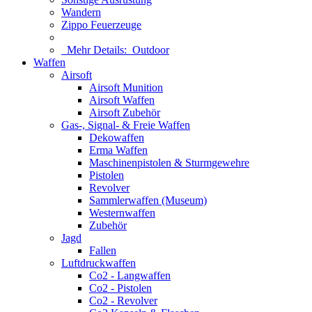
Wandern
Zippo Feuerzeuge
Mehr Details:
Outdoor
Waffen
Airsoft
Airsoft Munition
Airsoft Waffen
Airsoft Zubehör
Gas-, Signal- & Freie Waffen
Dekowaffen
Erma Waffen
Maschinenpistolen & Sturmgewehre
Pistolen
Revolver
Sammlerwaffen (Museum)
Westernwaffen
Zubehör
Jagd
Fallen
Luftdruckwaffen
Co2 - Langwaffen
Co2 - Pistolen
Co2 - Revolver