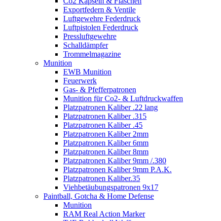
Co2 Kapseln & Flaschen
Exportfedern & Ventile
Luftgewehre Federdruck
Luftpistolen Federdruck
Pressluftgewehre
Schalldämpfer
Trommelmagazine
Munition
EWB Munition
Feuerwerk
Gas- & Pfefferpatronen
Munition für Co2- & Luftdruckwaffen
Platzpatronen Kaliber .22 lang
Platzpatronen Kaliber .315
Platzpatronen Kaliber .45
Platzpatronen Kaliber 2mm
Platzpatronen Kaliber 6mm
Platzpatronen Kaliber 8mm
Platzpatronen Kaliber 9mm /.380
Platzpatronen Kaliber 9mm P.A.K.
Platzpatronen Kaliber.35
Viehbetäubungspatronen 9x17
Paintball, Gotcha & Home Defense
Munition
RAM Real Action Marker