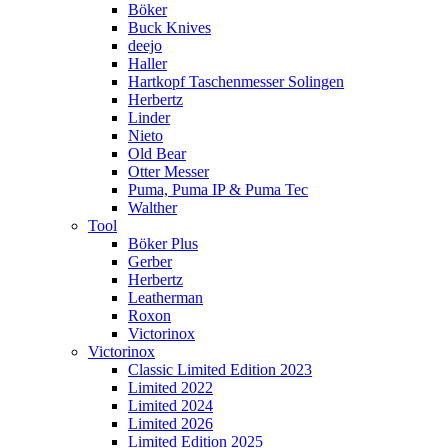
Böker
Buck Knives
deejo
Haller
Hartkopf Taschenmesser Solingen
Herbertz
Linder
Nieto
Old Bear
Otter Messer
Puma, Puma IP & Puma Tec
Walther
Tool
Böker Plus
Gerber
Herbertz
Leatherman
Roxon
Victorinox
Victorinox
Classic Limited Edition 2023
Limited 2022
Limited 2024
Limited 2026
Limited Edition 2025