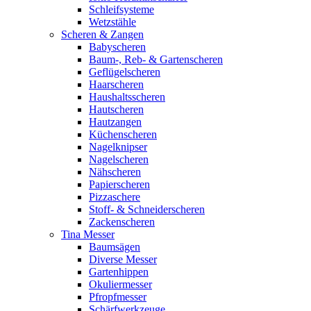
Schleifsysteme
Wetzstähle
Scheren & Zangen
Babyscheren
Baum-, Reb- & Gartenscheren
Geflügelscheren
Haarscheren
Haushaltsscheren
Hautscheren
Hautzangen
Küchenscheren
Nagelknipser
Nagelscheren
Nähscheren
Papierscheren
Pizzaschere
Stoff- & Schneiderscheren
Zackenscheren
Tina Messer
Baumsägen
Diverse Messer
Gartenhippen
Okuliermesser
Pfropfmesser
Schärfwerkzeuge