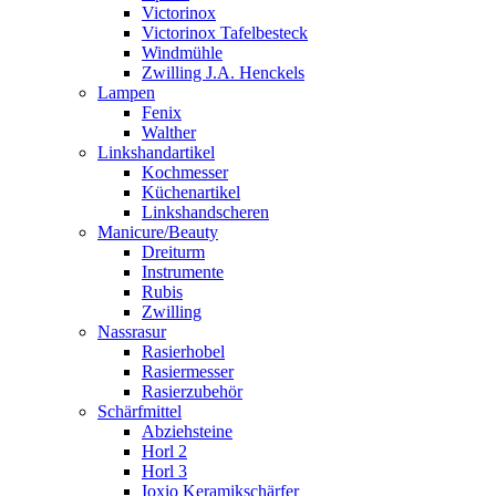
Victorinox
Victorinox Tafelbesteck
Windmühle
Zwilling J.A. Henckels
Lampen
Fenix
Walther
Linkshandartikel
Kochmesser
Küchenartikel
Linkshandscheren
Manicure/Beauty
Dreiturm
Instrumente
Rubis
Zwilling
Nassrasur
Rasierhobel
Rasiermesser
Rasierzubehör
Schärfmittel
Abziehsteine
Horl 2
Horl 3
Ioxio Keramikschärfer