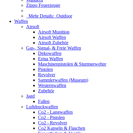
Zippo Feuerzeuge
Mehr Details:
Outdoor
Waffen
Airsoft
Airsoft Munition
Airsoft Waffen
Airsoft Zubehör
Gas-, Signal- & Freie Waffen
Dekowaffen
Erma Waffen
Maschinenpistolen & Sturmgewehre
Pistolen
Revolver
Sammlerwaffen (Museum)
Westernwaffen
Zubehör
Jagd
Fallen
Luftdruckwaffen
Co2 - Langwaffen
Co2 - Pistolen
Co2 - Revolver
Co2 Kapseln & Flaschen