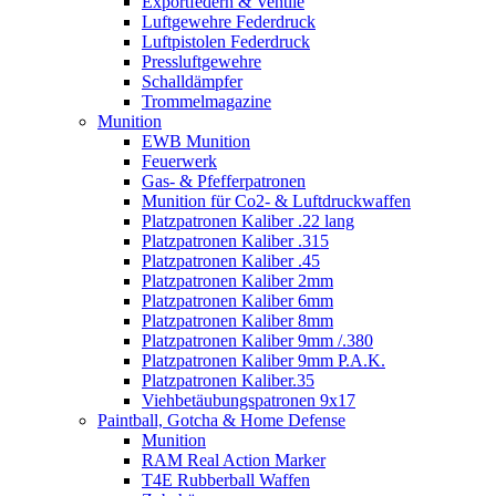
Exportfedern & Ventile
Luftgewehre Federdruck
Luftpistolen Federdruck
Pressluftgewehre
Schalldämpfer
Trommelmagazine
Munition
EWB Munition
Feuerwerk
Gas- & Pfefferpatronen
Munition für Co2- & Luftdruckwaffen
Platzpatronen Kaliber .22 lang
Platzpatronen Kaliber .315
Platzpatronen Kaliber .45
Platzpatronen Kaliber 2mm
Platzpatronen Kaliber 6mm
Platzpatronen Kaliber 8mm
Platzpatronen Kaliber 9mm /.380
Platzpatronen Kaliber 9mm P.A.K.
Platzpatronen Kaliber.35
Viehbetäubungspatronen 9x17
Paintball, Gotcha & Home Defense
Munition
RAM Real Action Marker
T4E Rubberball Waffen