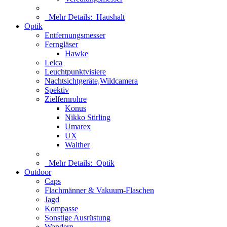
Mehr Details:
Haushalt
Optik
Entfernungsmesser
Ferngläser
Hawke
Leica
Leuchtpunktvisiere
Nachtsichtgeräte,Wildcamera
Spektiv
Zielfernrohre
Konus
Nikko Stirling
Umarex
UX
Walther
Mehr Details:
Optik
Outdoor
Caps
Flachmänner & Vakuum-Flaschen
Jagd
Kompasse
Sonstige Ausrüstung
Wandern