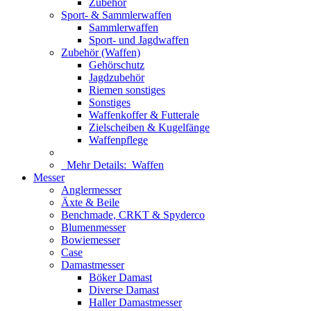
Zubehör
Sport- & Sammlerwaffen
Sammlerwaffen
Sport- und Jagdwaffen
Zubehör (Waffen)
Gehörschutz
Jagdzubehör
Riemen sonstiges
Sonstiges
Waffenkoffer & Futterale
Zielscheiben & Kugelfänge
Waffenpflege
Mehr Details:
Waffen
Messer
Anglermesser
Äxte & Beile
Benchmade, CRKT & Spyderco
Blumenmesser
Bowiemesser
Case
Damastmesser
Böker Damast
Diverse Damast
Haller Damastmesser