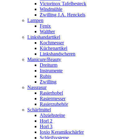
Victorinox Tafelbesteck
Windmühle
Zwilling J.A. Henckels
Lampen
Fenix
Walther
Linkshandartikel
Kochmesser
Küchenartikel
Linkshandscheren
Manicure/Beauty
Dreiturm
Instrumente
Rubis
Zwilling
Nassrasur
Rasierhobel
Rasiermesser
Rasierzubehör
Schärfmittel
Abziehsteine
Horl 2
Horl 3
Ioxio Keramikschärfer
Schleifsysteme