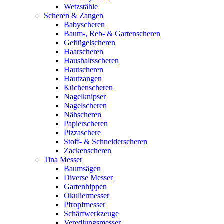
Wetzstähle
Scheren & Zangen
Babyscheren
Baum-, Reb- & Gartenscheren
Geflügelscheren
Haarscheren
Haushaltsscheren
Hautscheren
Hautzangen
Küchenscheren
Nagelknipser
Nagelscheren
Nähscheren
Papierscheren
Pizzaschere
Stoff- & Schneiderscheren
Zackenscheren
Tina Messer
Baumsägen
Diverse Messer
Gartenhippen
Okuliermesser
Pfropfmesser
Schärfwerkzeuge
Veredlungsmesser