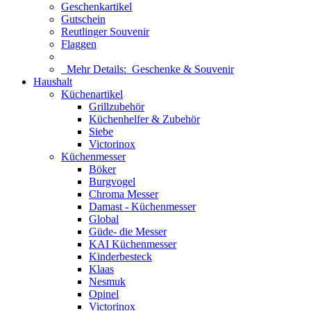
Geschenkartikel
Gutschein
Reutlinger Souvenir
Flaggen
Mehr Details:
Geschenke & Souvenir
Haushalt
Küchenartikel
Grillzubehör
Küchenhelfer & Zubehör
Siebe
Victorinox
Küchenmesser
Böker
Burgvogel
Chroma Messer
Damast - Küchenmesser
Global
Güde- die Messer
KAI Küchenmesser
Kinderbesteck
Klaas
Nesmuk
Opinel
Victorinox