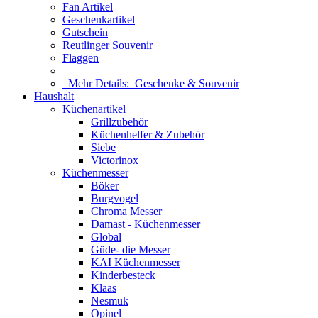
Fan Artikel
Geschenkartikel
Gutschein
Reutlinger Souvenir
Flaggen
Mehr Details:
Geschenke & Souvenir
Haushalt
Küchenartikel
Grillzubehör
Küchenhelfer & Zubehör
Siebe
Victorinox
Küchenmesser
Böker
Burgvogel
Chroma Messer
Damast - Küchenmesser
Global
Güde- die Messer
KAI Küchenmesser
Kinderbesteck
Klaas
Nesmuk
Opinel