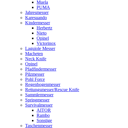
Muela
PUMA
Jahresmesser
Karesuando
Kindermesser
Herbertz
Nieto
Opinel
Victorinox
Laguiole Messer
Macheten
Neck Knife
Opinel
Pfadfindermesser
Pilzmesser
Pohl Force
Regenbogenmesser
Rettungsmesser/Rescue Knife
Sammlermesser
Springmesser
Survivalmesser
AITOR
Rambo
Sonstige
Taschenmesser