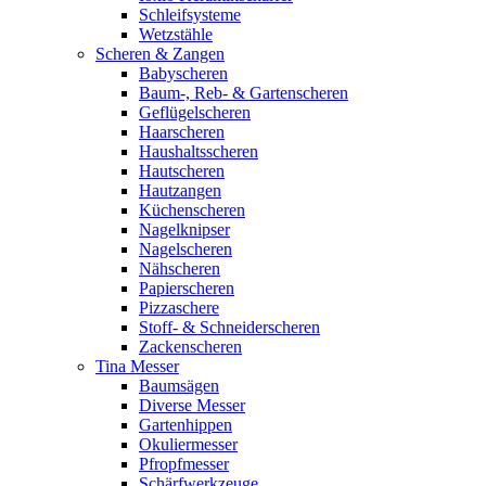
Schleifsysteme
Wetzstähle
Scheren & Zangen
Babyscheren
Baum-, Reb- & Gartenscheren
Geflügelscheren
Haarscheren
Haushaltsscheren
Hautscheren
Hautzangen
Küchenscheren
Nagelknipser
Nagelscheren
Nähscheren
Papierscheren
Pizzaschere
Stoff- & Schneiderscheren
Zackenscheren
Tina Messer
Baumsägen
Diverse Messer
Gartenhippen
Okuliermesser
Pfropfmesser
Schärfwerkzeuge