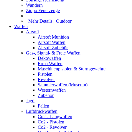
Wandern
Zippo Feuerzeuge
Mehr Details:
Outdoor
Waffen
Airsoft
Airsoft Munition
Airsoft Waffen
Airsoft Zubehör
Gas-, Signal- & Freie Waffen
Dekowaffen
Erma Waffen
Maschinenpistolen & Sturmgewehre
Pistolen
Revolver
Sammlerwaffen (Museum)
Westernwaffen
Zubehör
Jagd
Fallen
Luftdruckwaffen
Co2 - Langwaffen
Co2 - Pistolen
Co2 - Revolver