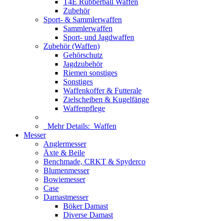
T4E Rubberball Waffen
Zubehör
Sport- & Sammlerwaffen
Sammlerwaffen
Sport- und Jagdwaffen
Zubehör (Waffen)
Gehörschutz
Jagdzubehör
Riemen sonstiges
Sonstiges
Waffenkoffer & Futterale
Zielscheiben & Kugelfänge
Waffenpflege
Mehr Details:
Waffen
Messer
Anglermesser
Äxte & Beile
Benchmade, CRKT & Spyderco
Blumenmesser
Bowiemesser
Case
Damastmesser
Böker Damast
Diverse Damast