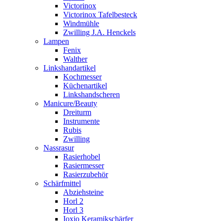
Victorinox
Victorinox Tafelbesteck
Windmühle
Zwilling J.A. Henckels
Lampen
Fenix
Walther
Linkshandartikel
Kochmesser
Küchenartikel
Linkshandscheren
Manicure/Beauty
Dreiturm
Instrumente
Rubis
Zwilling
Nassrasur
Rasierhobel
Rasiermesser
Rasierzubehör
Schärfmittel
Abziehsteine
Horl 2
Horl 3
Ioxio Keramikschärfer