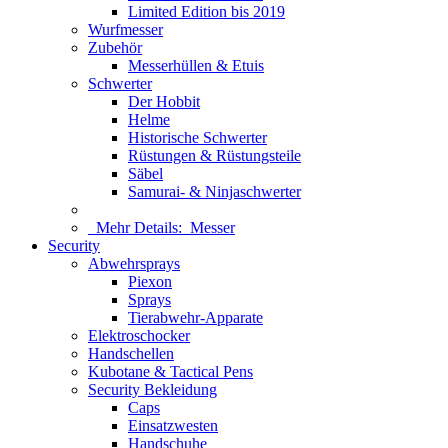
Limited Edition bis 2019
Wurfmesser
Zubehör
Messerhüllen & Etuis
Schwerter
Der Hobbit
Helme
Historische Schwerter
Rüstungen & Rüstungsteile
Säbel
Samurai- & Ninjaschwerter
Mehr Details:
Messer
Security
Abwehrsprays
Piexon
Sprays
Tierabwehr-Apparate
Elektroschocker
Handschellen
Kubotane & Tactical Pens
Security Bekleidung
Caps
Einsatzwesten
Handschuhe