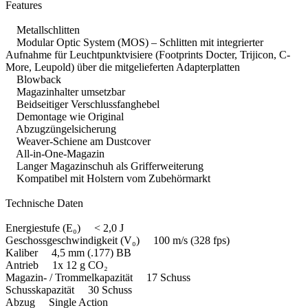
Features
Metallschlitten
Modular Optic System (MOS) – Schlitten mit integrierter
Aufnahme für Leuchtpunktvisiere (Footprints Docter, Trijicon, C-
More, Leupold) über die mitgelieferten Adapterplatten
Blowback
Magazinhalter umsetzbar
Beidseitiger Verschlussfanghebel
Demontage wie Original
Abzugzüngelsicherung
Weaver-Schiene am Dustcover
All-in-One-Magazin
Langer Magazinschuh als Grifferweiterung
Kompatibel mit Holstern vom Zubehörmarkt
Technische Daten
Energiestufe (E₀) < 2,0 J
Geschossgeschwindigkeit (V₀) 100 m/s (328 fps)
Kaliber 4,5 mm (.177) BB
Antrieb 1x 12 g CO₂
Magazin- / Trommelkapazität 17 Schuss
Schusskapazität 30 Schuss
Abzug Single Action