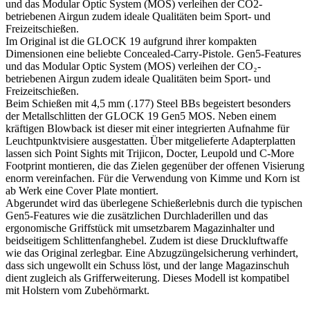
und das Modular Optic System (MOS) verleihen der CO2-
betriebenen Airgun zudem ideale Qualitäten beim Sport- und
Freizeitschießen.
Im Original ist die GLOCK 19 aufgrund ihrer kompakten
Dimensionen eine beliebte Concealed-Carry-Pistole. Gen5-Features
und das Modular Optic System (MOS) verleihen der CO₂-
betriebenen Airgun zudem ideale Qualitäten beim Sport- und
Freizeitschießen.
Beim Schießen mit 4,5 mm (.177) Steel BBs begeistert besonders
der Metallschlitten der GLOCK 19 Gen5 MOS. Neben einem
kräftigen Blowback ist dieser mit einer integrierten Aufnahme für
Leuchtpunktvisiere ausgestatten. Über mitgelieferte Adapterplatten
lassen sich Point Sights mit Trijicon, Docter, Leupold und C-More
Footprint montieren, die das Zielen gegenüber der offenen Visierung
enorm vereinfachen. Für die Verwendung von Kimme und Korn ist
ab Werk eine Cover Plate montiert.
Abgerundet wird das überlegene Schießerlebnis durch die typischen
Gen5-Features wie die zusätzlichen Durchladerillen und das
ergonomische Griffstück mit umsetzbarem Magazinhalter und
beidseitigem Schlittenfanghebel. Zudem ist diese Druckluftwaffe
wie das Original zerlegbar. Eine Abzugzüngelsicherung verhindert,
dass sich ungewollt ein Schuss löst, und der lange Magazinschuh
dient zugleich als Grifferweiterung. Dieses Modell ist kompatibel
mit Holstern vom Zubehörmarkt.