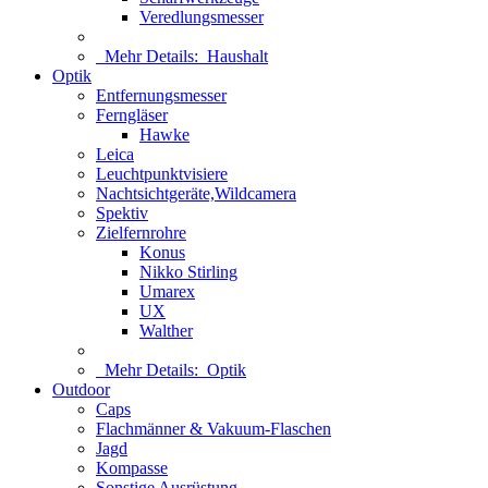
Veredlungsmesser
Mehr Details:
Haushalt
Optik
Entfernungsmesser
Ferngläser
Hawke
Leica
Leuchtpunktvisiere
Nachtsichtgeräte,Wildcamera
Spektiv
Zielfernrohre
Konus
Nikko Stirling
Umarex
UX
Walther
Mehr Details:
Optik
Outdoor
Caps
Flachmänner & Vakuum-Flaschen
Jagd
Kompasse
Sonstige Ausrüstung