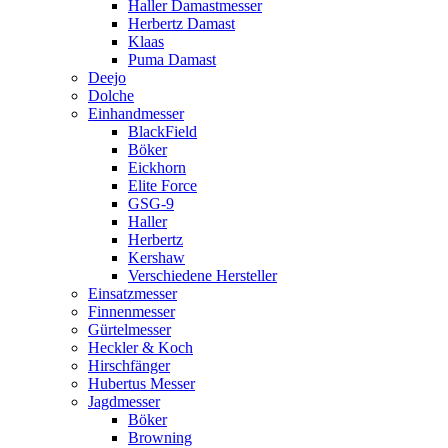
Haller Damastmesser
Herbertz Damast
Klaas
Puma Damast
Deejo
Dolche
Einhandmesser
BlackField
Böker
Eickhorn
Elite Force
GSG-9
Haller
Herbertz
Kershaw
Verschiedene Hersteller
Einsatzmesser
Finnenmesser
Gürtelmesser
Heckler & Koch
Hirschfänger
Hubertus Messer
Jagdmesser
Böker
Browning