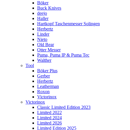
Böker
Buck Knives
deejo
Haller
Hartkopf Taschenmesser Solingen
Herbertz
Linder
Nieto
Old Bear
Otter Messer
Puma, Puma IP & Puma Tec
Walther
Tool
Böker Plus
Gerber
Herbertz
Leatherman
Roxon
Victorinox
Victorinox
Classic Limited Edition 2023
Limited 2022
Limited 2024
Limited 2026
Limited Edition 2025