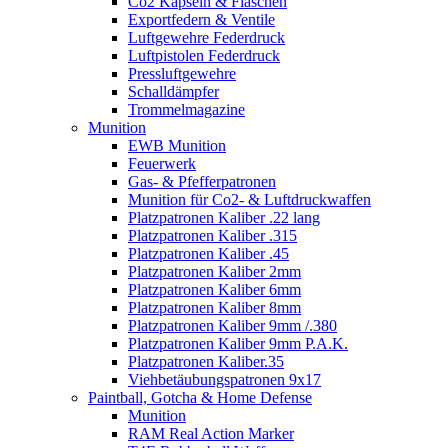
Co2 Kapseln & Flaschen
Exportfedern & Ventile
Luftgewehre Federdruck
Luftpistolen Federdruck
Pressluftgewehre
Schalldämpfer
Trommelmagazine
Munition
EWB Munition
Feuerwerk
Gas- & Pfefferpatronen
Munition für Co2- & Luftdruckwaffen
Platzpatronen Kaliber .22 lang
Platzpatronen Kaliber .315
Platzpatronen Kaliber .45
Platzpatronen Kaliber 2mm
Platzpatronen Kaliber 6mm
Platzpatronen Kaliber 8mm
Platzpatronen Kaliber 9mm /.380
Platzpatronen Kaliber 9mm P.A.K.
Platzpatronen Kaliber.35
Viehbetäubungspatronen 9x17
Paintball, Gotcha & Home Defense
Munition
RAM Real Action Marker