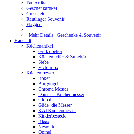
Fan Artikel
Geschenkartikel
Gutschein
Reutlinger Souvenir
Flaggen
Mehr Details:
Geschenke & Souvenir
Haushalt
Küchenartikel
Grillzubehör
Küchenhelfer & Zubehör
Siebe
Victorinox
Küchenmesser
Böker
Burgvogel
Chroma Messer
Damast - Küchenmesser
Global
Güde- die Messer
KAI Küchenmesser
Kinderbesteck
Klaas
Nesmuk
Opinel