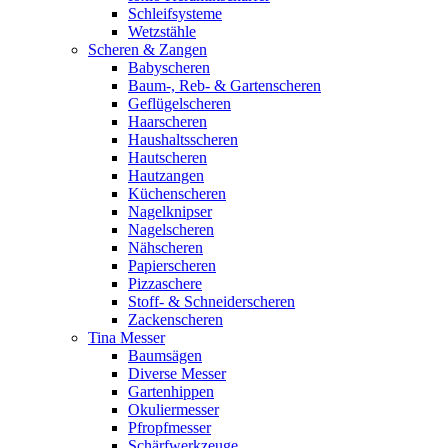
Schleifsysteme
Wetzstähle
Scheren & Zangen
Babyscheren
Baum-, Reb- & Gartenscheren
Geflügelscheren
Haarscheren
Haushaltsscheren
Hautscheren
Hautzangen
Küchenscheren
Nagelknipser
Nagelscheren
Nähscheren
Papierscheren
Pizzaschere
Stoff- & Schneiderscheren
Zackenscheren
Tina Messer
Baumsägen
Diverse Messer
Gartenhippen
Okuliermesser
Pfropfmesser
Schärfwerkzeuge