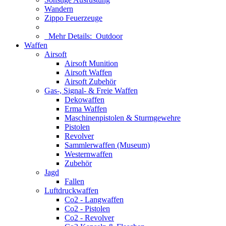
Wandern
Zippo Feuerzeuge
Mehr Details:
Outdoor
Waffen
Airsoft
Airsoft Munition
Airsoft Waffen
Airsoft Zubehör
Gas-, Signal- & Freie Waffen
Dekowaffen
Erma Waffen
Maschinenpistolen & Sturmgewehre
Pistolen
Revolver
Sammlerwaffen (Museum)
Westernwaffen
Zubehör
Jagd
Fallen
Luftdruckwaffen
Co2 - Langwaffen
Co2 - Pistolen
Co2 - Revolver