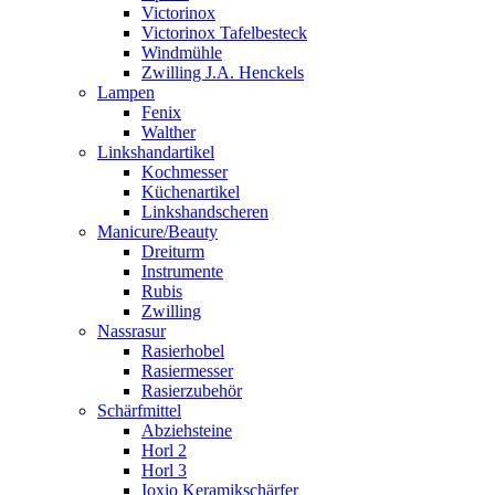
Victorinox
Victorinox Tafelbesteck
Windmühle
Zwilling J.A. Henckels
Lampen
Fenix
Walther
Linkshandartikel
Kochmesser
Küchenartikel
Linkshandscheren
Manicure/Beauty
Dreiturm
Instrumente
Rubis
Zwilling
Nassrasur
Rasierhobel
Rasiermesser
Rasierzubehör
Schärfmittel
Abziehsteine
Horl 2
Horl 3
Ioxio Keramikschärfer