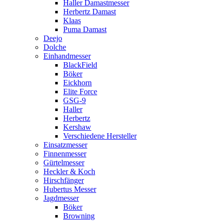
Haller Damastmesser
Herbertz Damast
Klaas
Puma Damast
Deejo
Dolche
Einhandmesser
BlackField
Böker
Eickhorn
Elite Force
GSG-9
Haller
Herbertz
Kershaw
Verschiedene Hersteller
Einsatzmesser
Finnenmesser
Gürtelmesser
Heckler & Koch
Hirschfänger
Hubertus Messer
Jagdmesser
Böker
Browning