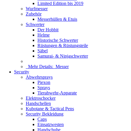
Limited Edition bis 2019
Wurfmesser
Zubehör
Messerhüllen & Etuis
Schwerter
Der Hobbit
Helme
Historische Schwerter
Rüstungen & Rüstungsteile
Säbel
Samurai- & Ninjaschwerter
Mehr Details:
Messer
Security
Abwehrsprays
Piexon
Sprays
Tierabwehr-Apparate
Elektroschocker
Handschellen
Kubotane & Tactical Pens
Security Bekleidung
Caps
Einsatzwesten
Handschuhe