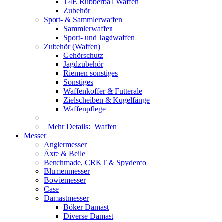
T4E Rubberball Waffen
Zubehör
Sport- & Sammlerwaffen
Sammlerwaffen
Sport- und Jagdwaffen
Zubehör (Waffen)
Gehörschutz
Jagdzubehör
Riemen sonstiges
Sonstiges
Waffenkoffer & Futterale
Zielscheiben & Kugelfänge
Waffenpflege
Mehr Details:
Waffen
Messer
Anglermesser
Äxte & Beile
Benchmade, CRKT & Spyderco
Blumenmesser
Bowiemesser
Case
Damastmesser
Böker Damast
Diverse Damast