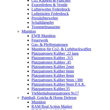
Co2 Kapseln & Flaschen
Exportfedern & Ventile
Luftgewehre Federdruck
Luftpistolen Federdruck
Pressluftgewehre
Schalldämpfer
Trommelmagazine
Munition
EWB Munition
Feuerwerk
Gas- & Pfefferpatronen
Munition für Co2- & Luftdruckwaffen
Platzpatronen Kaliber .22 lang
Platzpatronen Kaliber .315
Platzpatronen Kaliber .45
Platzpatronen Kaliber 2mm
Platzpatronen Kaliber 6mm
Platzpatronen Kaliber 8mm
Platzpatronen Kaliber 9mm /.380
Platzpatronen Kaliber 9mm P.A.K.
Platzpatronen Kaliber.35
Viehbetäubungspatronen 9x17
Paintball, Gotcha & Home Defense
Munition
RAM Real Action Marker