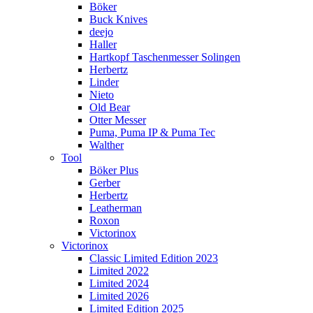
Böker
Buck Knives
deejo
Haller
Hartkopf Taschenmesser Solingen
Herbertz
Linder
Nieto
Old Bear
Otter Messer
Puma, Puma IP & Puma Tec
Walther
Tool
Böker Plus
Gerber
Herbertz
Leatherman
Roxon
Victorinox
Victorinox
Classic Limited Edition 2023
Limited 2022
Limited 2024
Limited 2026
Limited Edition 2025