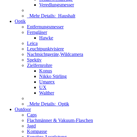
Veredlungsmesser
Mehr Details:
Haushalt
Optik
Entfernungsmesser
Ferngläser
Hawke
Leica
Leuchtpunktvisiere
Nachtsichtgeräte,Wildcamera
Spektiv
Zielfernrohre
Konus
Nikko Stirling
Umarex
UX
Walther
Mehr Details:
Optik
Outdoor
Caps
Flachmänner & Vakuum-Flaschen
Jagd
Kompasse
Sonstige Ausrüstung