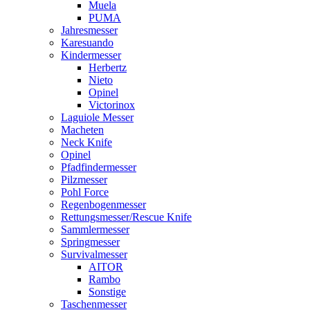
Muela
PUMA
Jahresmesser
Karesuando
Kindermesser
Herbertz
Nieto
Opinel
Victorinox
Laguiole Messer
Macheten
Neck Knife
Opinel
Pfadfindermesser
Pilzmesser
Pohl Force
Regenbogenmesser
Rettungsmesser/Rescue Knife
Sammlermesser
Springmesser
Survivalmesser
AITOR
Rambo
Sonstige
Taschenmesser