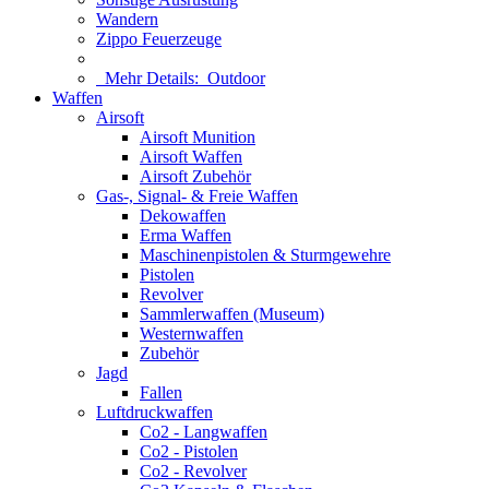
Wandern
Zippo Feuerzeuge
Mehr Details:
Outdoor
Waffen
Airsoft
Airsoft Munition
Airsoft Waffen
Airsoft Zubehör
Gas-, Signal- & Freie Waffen
Dekowaffen
Erma Waffen
Maschinenpistolen & Sturmgewehre
Pistolen
Revolver
Sammlerwaffen (Museum)
Westernwaffen
Zubehör
Jagd
Fallen
Luftdruckwaffen
Co2 - Langwaffen
Co2 - Pistolen
Co2 - Revolver