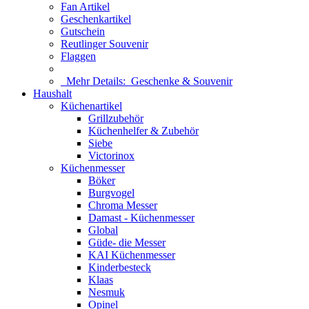
Fan Artikel
Geschenkartikel
Gutschein
Reutlinger Souvenir
Flaggen
Mehr Details:
Geschenke & Souvenir
Haushalt
Küchenartikel
Grillzubehör
Küchenhelfer & Zubehör
Siebe
Victorinox
Küchenmesser
Böker
Burgvogel
Chroma Messer
Damast - Küchenmesser
Global
Güde- die Messer
KAI Küchenmesser
Kinderbesteck
Klaas
Nesmuk
Opinel