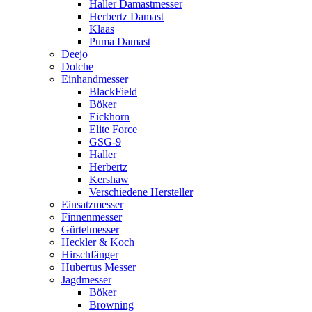
Haller Damastmesser
Herbertz Damast
Klaas
Puma Damast
Deejo
Dolche
Einhandmesser
BlackField
Böker
Eickhorn
Elite Force
GSG-9
Haller
Herbertz
Kershaw
Verschiedene Hersteller
Einsatzmesser
Finnenmesser
Gürtelmesser
Heckler & Koch
Hirschfänger
Hubertus Messer
Jagdmesser
Böker
Browning