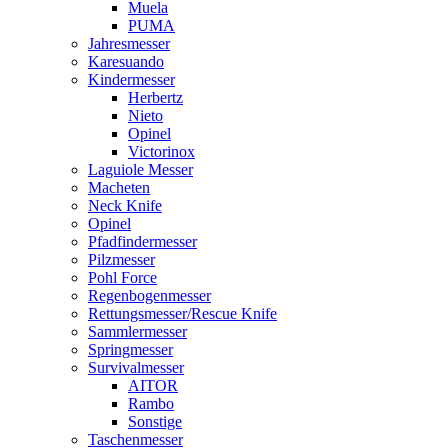
Muela
PUMA
Jahresmesser
Karesuando
Kindermesser
Herbertz
Nieto
Opinel
Victorinox
Laguiole Messer
Macheten
Neck Knife
Opinel
Pfadfindermesser
Pilzmesser
Pohl Force
Regenbogenmesser
Rettungsmesser/Rescue Knife
Sammlermesser
Springmesser
Survivalmesser
AITOR
Rambo
Sonstige
Taschenmesser