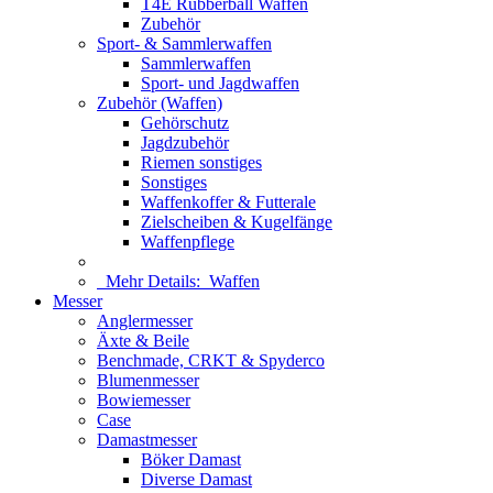
T4E Rubberball Waffen
Zubehör
Sport- & Sammlerwaffen
Sammlerwaffen
Sport- und Jagdwaffen
Zubehör (Waffen)
Gehörschutz
Jagdzubehör
Riemen sonstiges
Sonstiges
Waffenkoffer & Futterale
Zielscheiben & Kugelfänge
Waffenpflege
Mehr Details:
Waffen
Messer
Anglermesser
Äxte & Beile
Benchmade, CRKT & Spyderco
Blumenmesser
Bowiemesser
Case
Damastmesser
Böker Damast
Diverse Damast