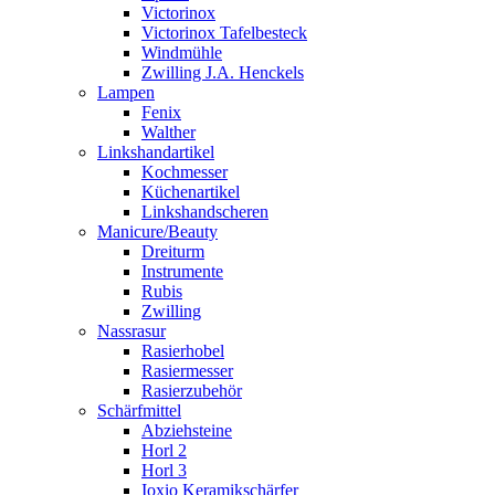
Victorinox
Victorinox Tafelbesteck
Windmühle
Zwilling J.A. Henckels
Lampen
Fenix
Walther
Linkshandartikel
Kochmesser
Küchenartikel
Linkshandscheren
Manicure/Beauty
Dreiturm
Instrumente
Rubis
Zwilling
Nassrasur
Rasierhobel
Rasiermesser
Rasierzubehör
Schärfmittel
Abziehsteine
Horl 2
Horl 3
Ioxio Keramikschärfer