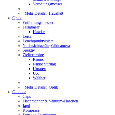
Veredlungsmesser
Mehr Details:
Haushalt
Optik
Entfernungsmesser
Ferngläser
Hawke
Leica
Leuchtpunktvisiere
Nachtsichtgeräte,Wildcamera
Spektiv
Zielfernrohre
Konus
Nikko Stirling
Umarex
UX
Walther
Mehr Details:
Optik
Outdoor
Caps
Flachmänner & Vakuum-Flaschen
Jagd
Kompasse
Sonstige Ausrüstung