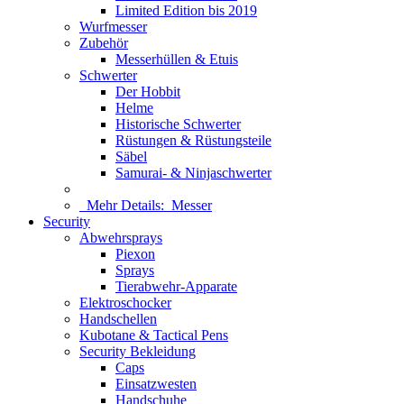
Limited Edition bis 2019
Wurfmesser
Zubehör
Messerhüllen & Etuis
Schwerter
Der Hobbit
Helme
Historische Schwerter
Rüstungen & Rüstungsteile
Säbel
Samurai- & Ninjaschwerter
Mehr Details:
Messer
Security
Abwehrsprays
Piexon
Sprays
Tierabwehr-Apparate
Elektroschocker
Handschellen
Kubotane & Tactical Pens
Security Bekleidung
Caps
Einsatzwesten
Handschuhe