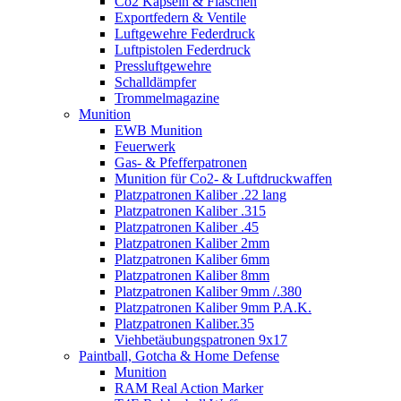
Co2 Kapseln & Flaschen
Exportfedern & Ventile
Luftgewehre Federdruck
Luftpistolen Federdruck
Pressluftgewehre
Schalldämpfer
Trommelmagazine
Munition
EWB Munition
Feuerwerk
Gas- & Pfefferpatronen
Munition für Co2- & Luftdruckwaffen
Platzpatronen Kaliber .22 lang
Platzpatronen Kaliber .315
Platzpatronen Kaliber .45
Platzpatronen Kaliber 2mm
Platzpatronen Kaliber 6mm
Platzpatronen Kaliber 8mm
Platzpatronen Kaliber 9mm /.380
Platzpatronen Kaliber 9mm P.A.K.
Platzpatronen Kaliber.35
Viehbetäubungspatronen 9x17
Paintball, Gotcha & Home Defense
Munition
RAM Real Action Marker