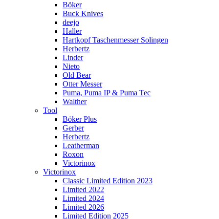
Böker
Buck Knives
deejo
Haller
Hartkopf Taschenmesser Solingen
Herbertz
Linder
Nieto
Old Bear
Otter Messer
Puma, Puma IP & Puma Tec
Walther
Tool
Böker Plus
Gerber
Herbertz
Leatherman
Roxon
Victorinox
Victorinox
Classic Limited Edition 2023
Limited 2022
Limited 2024
Limited 2026
Limited Edition 2025