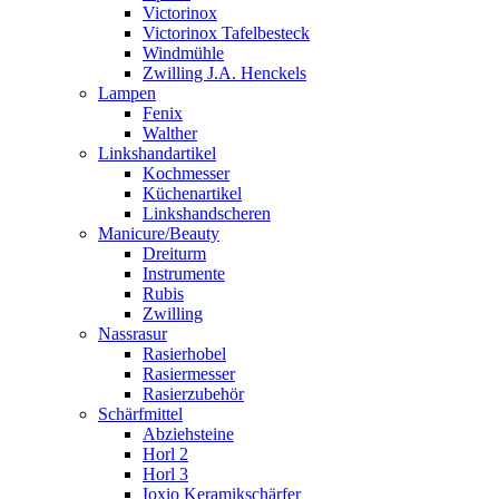
Victorinox
Victorinox Tafelbesteck
Windmühle
Zwilling J.A. Henckels
Lampen
Fenix
Walther
Linkshandartikel
Kochmesser
Küchenartikel
Linkshandscheren
Manicure/Beauty
Dreiturm
Instrumente
Rubis
Zwilling
Nassrasur
Rasierhobel
Rasiermesser
Rasierzubehör
Schärfmittel
Abziehsteine
Horl 2
Horl 3
Ioxio Keramikschärfer