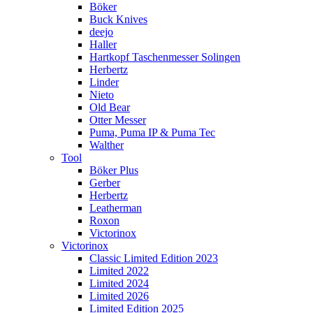
Böker
Buck Knives
deejo
Haller
Hartkopf Taschenmesser Solingen
Herbertz
Linder
Nieto
Old Bear
Otter Messer
Puma, Puma IP & Puma Tec
Walther
Tool
Böker Plus
Gerber
Herbertz
Leatherman
Roxon
Victorinox
Victorinox
Classic Limited Edition 2023
Limited 2022
Limited 2024
Limited 2026
Limited Edition 2025