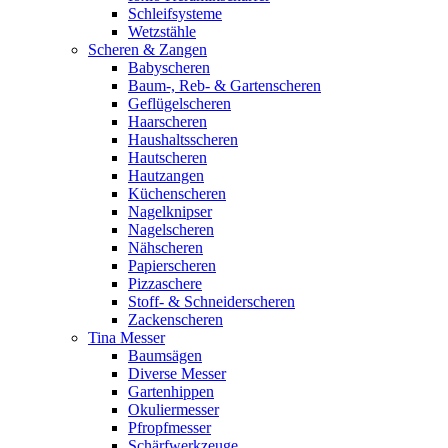
Schleifsysteme
Wetzstähle
Scheren & Zangen
Babyscheren
Baum-, Reb- & Gartenscheren
Geflügelscheren
Haarscheren
Haushaltsscheren
Hautscheren
Hautzangen
Küchenscheren
Nagelknipser
Nagelscheren
Nähscheren
Papierscheren
Pizzaschere
Stoff- & Schneiderscheren
Zackenscheren
Tina Messer
Baumsägen
Diverse Messer
Gartenhippen
Okuliermesser
Pfropfmesser
Schärfwerkzeuge