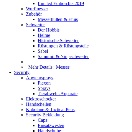
Limited Edition bis 2019
Wurfmesser
Zubehör
Messerhüllen & Etuis
Schwerter
Der Hobbit
Helme
Historische Schwerter
Rüstungen & Rüstungsteile
Säbel
Samurai- & Ninjaschwerter
Mehr Details:
Messer
Security
Abwehrsprays
Piexon
Sprays
Tierabwehr-Apparate
Elektroschocker
Handschellen
Kubotane & Tactical Pens
Security Bekleidung
Caps
Einsatzwesten
Handschuhe