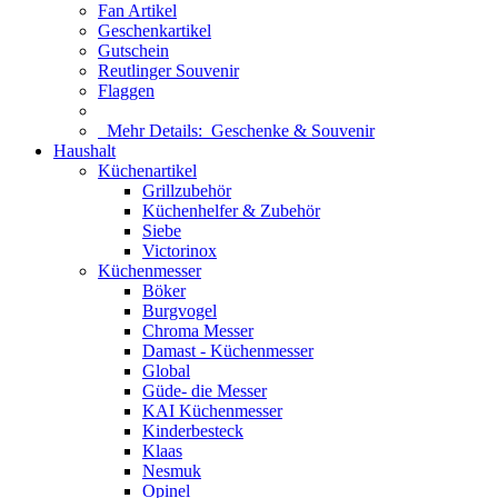
Fan Artikel
Geschenkartikel
Gutschein
Reutlinger Souvenir
Flaggen
Mehr Details:
Geschenke & Souvenir
Haushalt
Küchenartikel
Grillzubehör
Küchenhelfer & Zubehör
Siebe
Victorinox
Küchenmesser
Böker
Burgvogel
Chroma Messer
Damast - Küchenmesser
Global
Güde- die Messer
KAI Küchenmesser
Kinderbesteck
Klaas
Nesmuk
Opinel