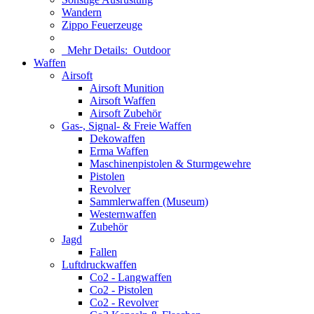
Wandern
Zippo Feuerzeuge
Mehr Details:
Outdoor
Waffen
Airsoft
Airsoft Munition
Airsoft Waffen
Airsoft Zubehör
Gas-, Signal- & Freie Waffen
Dekowaffen
Erma Waffen
Maschinenpistolen & Sturmgewehre
Pistolen
Revolver
Sammlerwaffen (Museum)
Westernwaffen
Zubehör
Jagd
Fallen
Luftdruckwaffen
Co2 - Langwaffen
Co2 - Pistolen
Co2 - Revolver