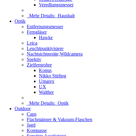
Veredlungsmesser
Mehr Details:
Haushalt
Optik
Entfernungsmesser
Ferngläser
Hawke
Leica
Leuchtpunktvisiere
Nachtsichtgeräte,Wildcamera
Spektiv
Zielfernrohre
Konus
Nikko Stirling
Umarex
UX
Walther
Mehr Details:
Optik
Outdoor
Caps
Flachmänner & Vakuum-Flaschen
Jagd
Kompasse
Sonstige Ausrüstung