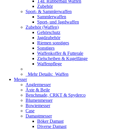
T4E Rubberball Waffen
Zubehör
Sport- & Sammlerwaffen
Sammlerwaffen
Sport- und Jagdwaffen
Zubehör (Waffen)
Gehörschutz
Jagdzubehör
Riemen sonstiges
Sonstiges
Waffenkoffer & Futterale
Zielscheiben & Kugelfänge
Waffenpflege
Mehr Details:
Waffen
Messer
Anglermesser
Äxte & Beile
Benchmade, CRKT & Spyderco
Blumenmesser
Bowiemesser
Case
Damastmesser
Böker Damast
Diverse Damast