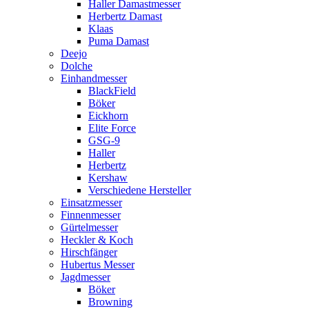
Haller Damastmesser
Herbertz Damast
Klaas
Puma Damast
Deejo
Dolche
Einhandmesser
BlackField
Böker
Eickhorn
Elite Force
GSG-9
Haller
Herbertz
Kershaw
Verschiedene Hersteller
Einsatzmesser
Finnenmesser
Gürtelmesser
Heckler & Koch
Hirschfänger
Hubertus Messer
Jagdmesser
Böker
Browning