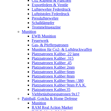
Co2 Kapseln & Flaschen
Exportfedern & Ventile
Luftgewehre Federdruck
Luftpistolen Federdruck
Pressluftgewehre
Schalldämpfer
Trommelmagazine
Munition
EWB Munition
Feuerwerk
Gas- & Pfefferpatronen
Munition für Co2- & Luftdruckwaffen
Platzpatronen Kaliber .22 lang
Platzpatronen Kaliber .315
Platzpatronen Kaliber .45
Platzpatronen Kaliber 2mm
Platzpatronen Kaliber 6mm
Platzpatronen Kaliber 8mm
Platzpatronen Kaliber 9mm /.380
Platzpatronen Kaliber 9mm P.A.K.
Platzpatronen Kaliber.35
Viehbetäubungspatronen 9x17
Paintball, Gotcha & Home Defense
Munition
RAM Real Action Marker