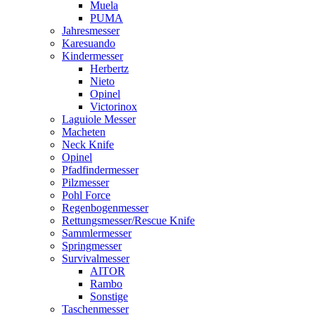
Muela
PUMA
Jahresmesser
Karesuando
Kindermesser
Herbertz
Nieto
Opinel
Victorinox
Laguiole Messer
Macheten
Neck Knife
Opinel
Pfadfindermesser
Pilzmesser
Pohl Force
Regenbogenmesser
Rettungsmesser/Rescue Knife
Sammlermesser
Springmesser
Survivalmesser
AITOR
Rambo
Sonstige
Taschenmesser