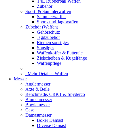
T4E Rubberball Waffen
Zubehör
Sport- & Sammlerwaffen
Sammlerwaffen
Sport- und Jagdwaffen
Zubehör (Waffen)
Gehörschutz
Jagdzubehör
Riemen sonstiges
Sonstiges
Waffenkoffer & Futterale
Zielscheiben & Kugelfänge
Waffenpflege
Mehr Details:
Waffen
Messer
Anglermesser
Äxte & Beile
Benchmade, CRKT & Spyderco
Blumenmesser
Bowiemesser
Case
Damastmesser
Böker Damast
Diverse Damast