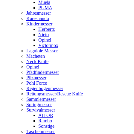
Muela
PUMA
Jahresmesser
Karesuando
Kindermesser
Herbertz
Nieto
Opinel
Victorinox
Laguiole Messer
Macheten
Neck Knife
Opinel
Pfadfindermesser
Pilzmesser
Pohl Force
Regenbogenmesser
Rettungsmesser/Rescue Knife
Sammlermesser
Springmesser
Survivalmesser
AITOR
Rambo
Sonstige
Taschenmesser