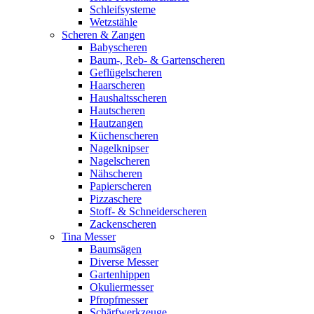
Schleifsysteme
Wetzstähle
Scheren & Zangen
Babyscheren
Baum-, Reb- & Gartenscheren
Geflügelscheren
Haarscheren
Haushaltsscheren
Hautscheren
Hautzangen
Küchenscheren
Nagelknipser
Nagelscheren
Nähscheren
Papierscheren
Pizzaschere
Stoff- & Schneiderscheren
Zackenscheren
Tina Messer
Baumsägen
Diverse Messer
Gartenhippen
Okuliermesser
Pfropfmesser
Schärfwerkzeuge