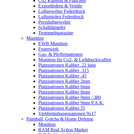
Co2 Kapseln & Flaschen
Exportfedern & Ventile
Luftgewehre Federdruck
Luftpistolen Federdruck
Pressluftgewehre
Schalldämpfer
Trommelmagazine
Munition
EWB Munition
Feuerwerk
Gas- & Pfefferpatronen
Munition für Co2- & Luftdruckwaffen
Platzpatronen Kaliber .22 lang
Platzpatronen Kaliber .315
Platzpatronen Kaliber .45
Platzpatronen Kaliber 2mm
Platzpatronen Kaliber 6mm
Platzpatronen Kaliber 8mm
Platzpatronen Kaliber 9mm /.380
Platzpatronen Kaliber 9mm P.A.K.
Platzpatronen Kaliber.35
Viehbetäubungspatronen 9x17
Paintball, Gotcha & Home Defense
Munition
RAM Real Action Marker