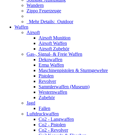
Wandern
Zippo Feuerzeuge
Mehr Details:
Outdoor
Waffen
Airsoft
Airsoft Munition
Airsoft Waffen
Airsoft Zubehör
Gas-, Signal- & Freie Waffen
Dekowaffen
Erma Waffen
Maschinenpistolen & Sturmgewehre
Pistolen
Revolver
Sammlerwaffen (Museum)
Westernwaffen
Zubehör
Jagd
Fallen
Luftdruckwaffen
Co2 - Langwaffen
Co2 - Pistolen
Co2 - Revolver