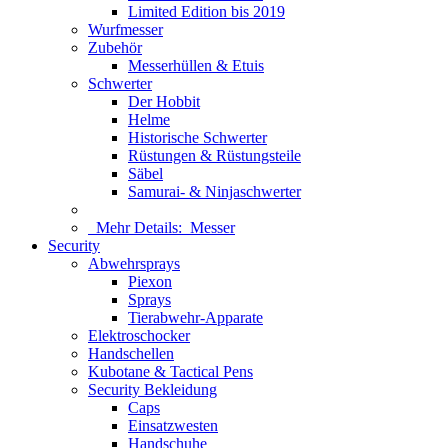
Limited Edition bis 2019
Wurfmesser
Zubehör
Messerhüllen & Etuis
Schwerter
Der Hobbit
Helme
Historische Schwerter
Rüstungen & Rüstungsteile
Säbel
Samurai- & Ninjaschwerter
Mehr Details:
Messer
Security
Abwehrsprays
Piexon
Sprays
Tierabwehr-Apparate
Elektroschocker
Handschellen
Kubotane & Tactical Pens
Security Bekleidung
Caps
Einsatzwesten
Handschuhe