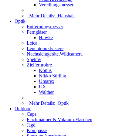
Veredlungsmesser
Mehr Details:
Haushalt
Optik
Entfernungsmesser
Ferngläser
Hawke
Leica
Leuchtpunktvisiere
Nachtsichtgeräte,Wildcamera
Spektiv
Zielfernrohre
Konus
Nikko Stirling
Umarex
UX
Walther
Mehr Details:
Optik
Outdoor
Caps
Flachmänner & Vakuum-Flaschen
Jagd
Kompasse
Sonstige Ausrüstung