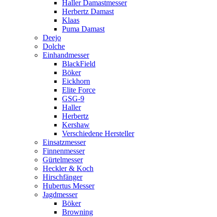
Haller Damastmesser
Herbertz Damast
Klaas
Puma Damast
Deejo
Dolche
Einhandmesser
BlackField
Böker
Eickhorn
Elite Force
GSG-9
Haller
Herbertz
Kershaw
Verschiedene Hersteller
Einsatzmesser
Finnenmesser
Gürtelmesser
Heckler & Koch
Hirschfänger
Hubertus Messer
Jagdmesser
Böker
Browning