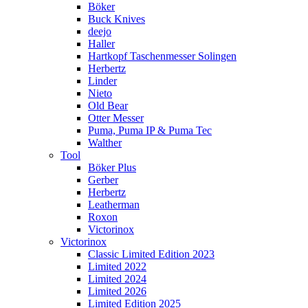
Böker
Buck Knives
deejo
Haller
Hartkopf Taschenmesser Solingen
Herbertz
Linder
Nieto
Old Bear
Otter Messer
Puma, Puma IP & Puma Tec
Walther
Tool
Böker Plus
Gerber
Herbertz
Leatherman
Roxon
Victorinox
Victorinox
Classic Limited Edition 2023
Limited 2022
Limited 2024
Limited 2026
Limited Edition 2025