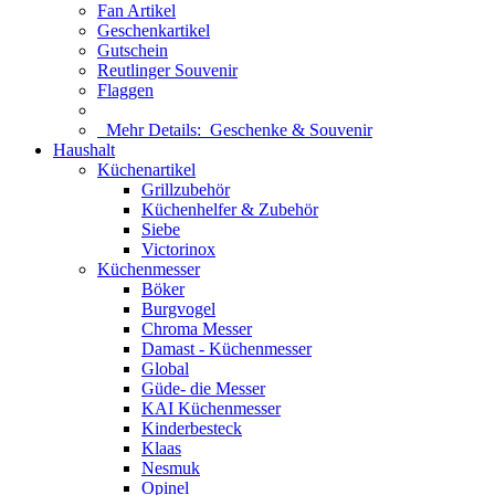
Fan Artikel
Geschenkartikel
Gutschein
Reutlinger Souvenir
Flaggen
Mehr Details:
Geschenke & Souvenir
Haushalt
Küchenartikel
Grillzubehör
Küchenhelfer & Zubehör
Siebe
Victorinox
Küchenmesser
Böker
Burgvogel
Chroma Messer
Damast - Küchenmesser
Global
Güde- die Messer
KAI Küchenmesser
Kinderbesteck
Klaas
Nesmuk
Opinel