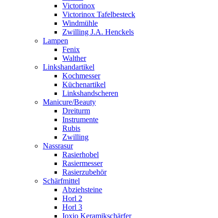
Victorinox
Victorinox Tafelbesteck
Windmühle
Zwilling J.A. Henckels
Lampen
Fenix
Walther
Linkshandartikel
Kochmesser
Küchenartikel
Linkshandscheren
Manicure/Beauty
Dreiturm
Instrumente
Rubis
Zwilling
Nassrasur
Rasierhobel
Rasiermesser
Rasierzubehör
Schärfmittel
Abziehsteine
Horl 2
Horl 3
Ioxio Keramikschärfer