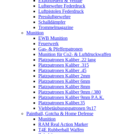
Exportfedern & Ventile
Luftgewehre Federdruck
Luftpistolen Federdruck
Pressluftgewehre
Schalldämpfer
Trommelmagazine
Munition
EWB Munition
Feuerwerk
Gas- & Pfefferpatronen
Munition für Co2- & Luftdruckwaffen
Platzpatronen Kaliber .22 lang
Platzpatronen Kaliber .315
Platzpatronen Kaliber .45
Platzpatronen Kaliber 2mm
Platzpatronen Kaliber 6mm
Platzpatronen Kaliber 8mm
Platzpatronen Kaliber 9mm /.380
Platzpatronen Kaliber 9mm P.A.K.
Platzpatronen Kaliber.35
Viehbetäubungspatronen 9x17
Paintball, Gotcha & Home Defense
Munition
RAM Real Action Marker
T4E Rubberball Waffen