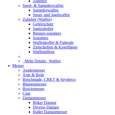
Zubehör
Sport- & Sammlerwaffen
Sammlerwaffen
Sport- und Jagdwaffen
Zubehör (Waffen)
Gehörschutz
Jagdzubehör
Riemen sonstiges
Sonstiges
Waffenkoffer & Futterale
Zielscheiben & Kugelfänge
Waffenpflege
Mehr Details:
Waffen
Messer
Anglermesser
Äxte & Beile
Benchmade, CRKT & Spyderco
Blumenmesser
Bowiemesser
Case
Damastmesser
Böker Damast
Diverse Damast
Haller Damastmesser