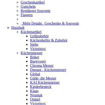
Geschenkartikel
Gutschein
Reutlinger Souvenir
Flaggen
Mehr Details:
Geschenke & Souvenir
Haushalt
Küchenartikel
Grillzubehör
Küchenhelfer & Zubehör
Siebe
Victorinox
Küchenmesser
Böker
Burgvogel
Chroma Messer
Damast - Küchenmesser
Global
Güde- die Messer
KAI Küchenmesser
Kinderbesteck
Klaas
Nesmuk
Opinel
Victorinox