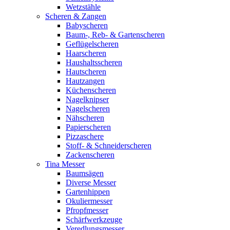
Wetzstähle
Scheren & Zangen
Babyscheren
Baum-, Reb- & Gartenscheren
Geflügelscheren
Haarscheren
Haushaltsscheren
Hautscheren
Hautzangen
Küchenscheren
Nagelknipser
Nagelscheren
Nähscheren
Papierscheren
Pizzaschere
Stoff- & Schneiderscheren
Zackenscheren
Tina Messer
Baumsägen
Diverse Messer
Gartenhippen
Okuliermesser
Pfropfmesser
Schärfwerkzeuge
Veredlungsmesser