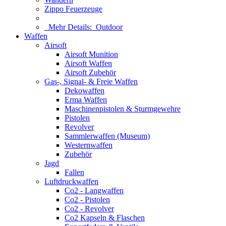
Zippo Feuerzeuge
Mehr Details:
Outdoor
Waffen
Airsoft
Airsoft Munition
Airsoft Waffen
Airsoft Zubehör
Gas-, Signal- & Freie Waffen
Dekowaffen
Erma Waffen
Maschinenpistolen & Sturmgewehre
Pistolen
Revolver
Sammlerwaffen (Museum)
Westernwaffen
Zubehör
Jagd
Fallen
Luftdruckwaffen
Co2 - Langwaffen
Co2 - Pistolen
Co2 - Revolver
Co2 Kapseln & Flaschen