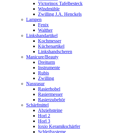
Victorinox Tafelbesteck
Windmühle
Zwilling J.A. Henckels
Lampen
Fenix
Walther
Linkshandartikel
Kochmesser
Küchenartikel
Linkshandscheren
Manicure/Beauty
Dreiturm
Instrumente
Rubis
Zwilling
Nassrasur
Rasierhobel
Rasiermesser
Rasierzubehör
Schärfmittel
Abziehsteine
Horl 2
Horl 3
Ioxio Keramikschärfer
Schleifsysteme