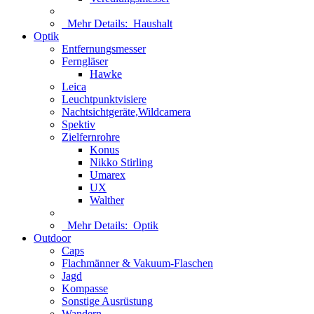
Mehr Details:
Haushalt
Optik
Entfernungsmesser
Ferngläser
Hawke
Leica
Leuchtpunktvisiere
Nachtsichtgeräte,Wildcamera
Spektiv
Zielfernrohre
Konus
Nikko Stirling
Umarex
UX
Walther
Mehr Details:
Optik
Outdoor
Caps
Flachmänner & Vakuum-Flaschen
Jagd
Kompasse
Sonstige Ausrüstung
Wandern