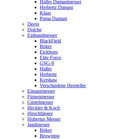
Haller Damastmesser
Herbertz Damast
Klaas
Puma Damast
Deejo
Dolche
Einhandmesser
BlackField
Böker
Eickhorn
Elite Force
GSG-9
Haller
Herbertz
Kershaw
Verschiedene Hersteller
Einsatzmesser
Finnenmesser
Gürtelmesser
Heckler & Koch
Hirschfänger
Hubertus Messer
Jagdmesser
Böker
Browning