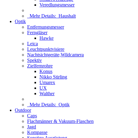
Veredlungsmesser
Mehr Details:
Haushalt
Optik
Entfernungsmesser
Ferngläser
Hawke
Leica
Leuchtpunktvisiere
Nachtsichtgeräte,Wildcamera
Spektiv
Zielfernrohre
Konus
Nikko Stirling
Umarex
UX
Walther
Mehr Details:
Optik
Outdoor
Caps
Flachmänner & Vakuum-Flaschen
Jagd
Kompasse
Sonstige Ausrüstung