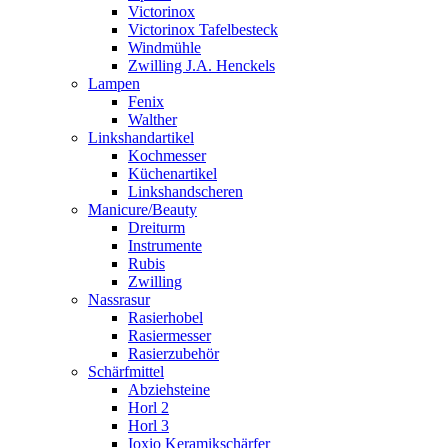
Victorinox
Victorinox Tafelbesteck
Windmühle
Zwilling J.A. Henckels
Lampen
Fenix
Walther
Linkshandartikel
Kochmesser
Küchenartikel
Linkshandscheren
Manicure/Beauty
Dreiturm
Instrumente
Rubis
Zwilling
Nassrasur
Rasierhobel
Rasiermesser
Rasierzubehör
Schärfmittel
Abziehsteine
Horl 2
Horl 3
Ioxio Keramikschärfer