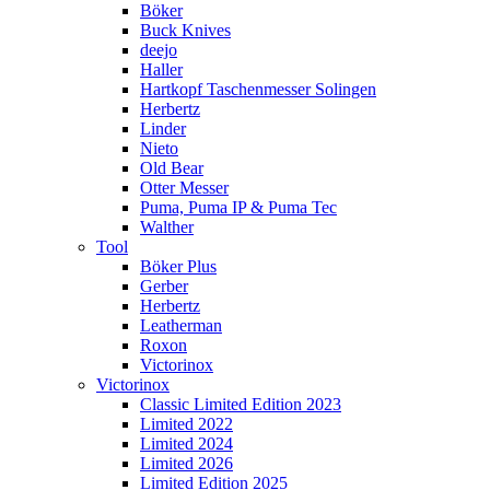
Böker
Buck Knives
deejo
Haller
Hartkopf Taschenmesser Solingen
Herbertz
Linder
Nieto
Old Bear
Otter Messer
Puma, Puma IP & Puma Tec
Walther
Tool
Böker Plus
Gerber
Herbertz
Leatherman
Roxon
Victorinox
Victorinox
Classic Limited Edition 2023
Limited 2022
Limited 2024
Limited 2026
Limited Edition 2025