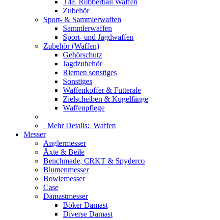
T4E Rubberball Waffen
Zubehör
Sport- & Sammlerwaffen
Sammlerwaffen
Sport- und Jagdwaffen
Zubehör (Waffen)
Gehörschutz
Jagdzubehör
Riemen sonstiges
Sonstiges
Waffenkoffer & Futterale
Zielscheiben & Kugelfänge
Waffenpflege
Mehr Details:
Waffen
Messer
Anglermesser
Äxte & Beile
Benchmade, CRKT & Spyderco
Blumenmesser
Bowiemesser
Case
Damastmesser
Böker Damast
Diverse Damast