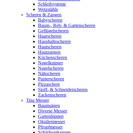
Schleifsysteme
Wetzstähle
Scheren & Zangen
Babyscheren
Baum-, Reb- & Gartenscheren
Geflügelscheren
Haarscheren
Haushaltsscheren
Hautscheren
Hautzangen
Küchenscheren
Nagelknipser
Nagelscheren
Nähscheren
Papierscheren
Pizzaschere
Stoff- & Schneiderscheren
Zackenscheren
Tina Messer
Baumsägen
Diverse Messer
Gartenhippen
Okuliermesser
Pfropfmesser
Schärfwerkzeuge