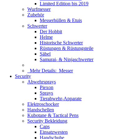
Limited Edition bis 2019
Wurfmesser
Zubehör
Messerhüllen & Etuis
Schwerter
Der Hobbit
Helme
Historische Schwerter
Rüstungen & Rüstungsteile
Säbel
Samurai- & Ninjaschwerter
Mehr Details:
Messer
Security
Abwehrsprays
Piexon
Sprays
Tierabwehr-Apparate
Elektroschocker
Handschellen
Kubotane & Tactical Pens
Security Bekleidung
Caps
Einsatzwesten
Handschuhe