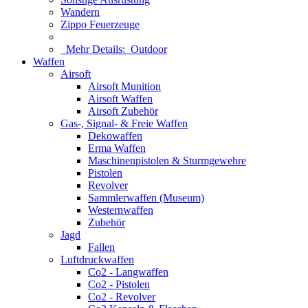
Wandern
Zippo Feuerzeuge
Mehr Details:
Outdoor
Waffen
Airsoft
Airsoft Munition
Airsoft Waffen
Airsoft Zubehör
Gas-, Signal- & Freie Waffen
Dekowaffen
Erma Waffen
Maschinenpistolen & Sturmgewehre
Pistolen
Revolver
Sammlerwaffen (Museum)
Westernwaffen
Zubehör
Jagd
Fallen
Luftdruckwaffen
Co2 - Langwaffen
Co2 - Pistolen
Co2 - Revolver