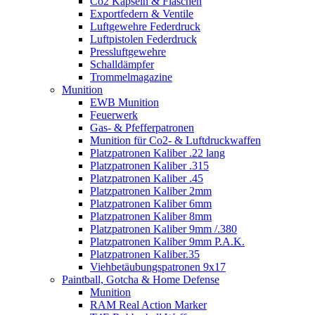
Co2 Kapseln & Flaschen
Exportfedern & Ventile
Luftgewehre Federdruck
Luftpistolen Federdruck
Pressluftgewehre
Schalldämpfer
Trommelmagazine
Munition
EWB Munition
Feuerwerk
Gas- & Pfefferpatronen
Munition für Co2- & Luftdruckwaffen
Platzpatronen Kaliber .22 lang
Platzpatronen Kaliber .315
Platzpatronen Kaliber .45
Platzpatronen Kaliber 2mm
Platzpatronen Kaliber 6mm
Platzpatronen Kaliber 8mm
Platzpatronen Kaliber 9mm /.380
Platzpatronen Kaliber 9mm P.A.K.
Platzpatronen Kaliber.35
Viehbetäubungspatronen 9x17
Paintball, Gotcha & Home Defense
Munition
RAM Real Action Marker