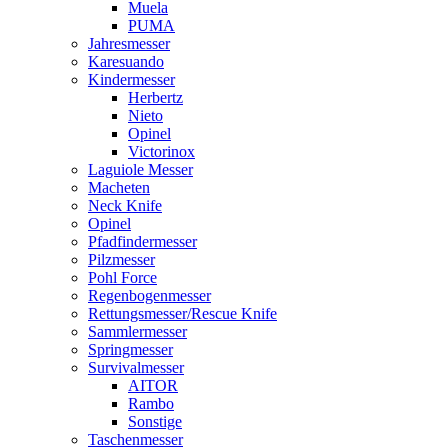
Muela
PUMA
Jahresmesser
Karesuando
Kindermesser
Herbertz
Nieto
Opinel
Victorinox
Laguiole Messer
Macheten
Neck Knife
Opinel
Pfadfindermesser
Pilzmesser
Pohl Force
Regenbogenmesser
Rettungsmesser/Rescue Knife
Sammlermesser
Springmesser
Survivalmesser
AITOR
Rambo
Sonstige
Taschenmesser