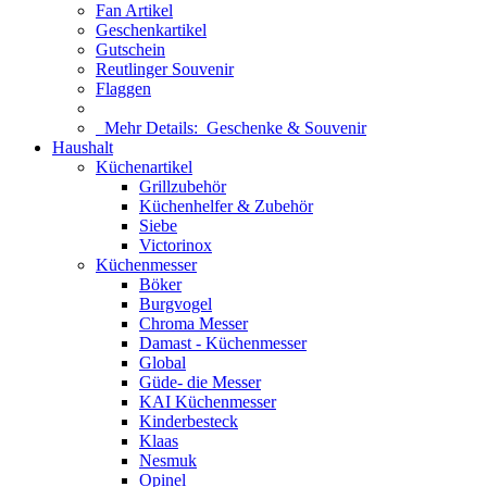
Fan Artikel
Geschenkartikel
Gutschein
Reutlinger Souvenir
Flaggen
Mehr Details:
Geschenke & Souvenir
Haushalt
Küchenartikel
Grillzubehör
Küchenhelfer & Zubehör
Siebe
Victorinox
Küchenmesser
Böker
Burgvogel
Chroma Messer
Damast - Küchenmesser
Global
Güde- die Messer
KAI Küchenmesser
Kinderbesteck
Klaas
Nesmuk
Opinel