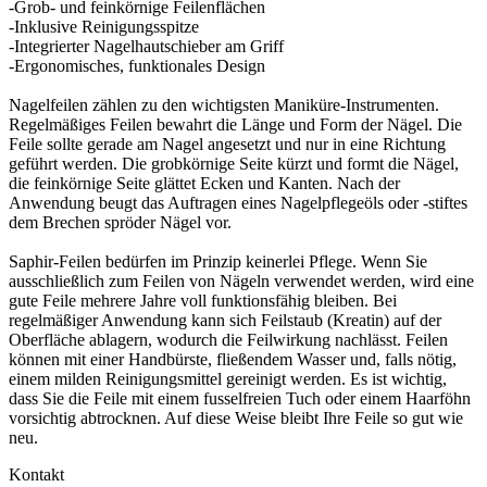
-Grob- und feinkörnige Feilenflächen
-Inklusive Reinigungsspitze
-Integrierter Nagelhautschieber am Griff
-Ergonomisches, funktionales Design
Nagelfeilen zählen zu den wichtigsten Maniküre-Instrumenten.
Regelmäßiges Feilen bewahrt die Länge und Form der Nägel. Die
Feile sollte gerade am Nagel angesetzt und nur in eine Richtung
geführt werden. Die grobkörnige Seite kürzt und formt die Nägel,
die feinkörnige Seite glättet Ecken und Kanten. Nach der
Anwendung beugt das Auftragen eines Nagelpflegeöls oder -stiftes
dem Brechen spröder Nägel vor.
Saphir-Feilen bedürfen im Prinzip keinerlei Pflege. Wenn Sie
ausschließlich zum Feilen von Nägeln verwendet werden, wird eine
gute Feile mehrere Jahre voll funktionsfähig bleiben. Bei
regelmäßiger Anwendung kann sich Feilstaub (Kreatin) auf der
Oberfläche ablagern, wodurch die Feilwirkung nachlässt. Feilen
können mit einer Handbürste, fließendem Wasser und, falls nötig,
einem milden Reinigungsmittel gereinigt werden. Es ist wichtig,
dass Sie die Feile mit einem fusselfreien Tuch oder einem Haarföhn
vorsichtig abtrocknen. Auf diese Weise bleibt Ihre Feile so gut wie
neu.
Kontakt