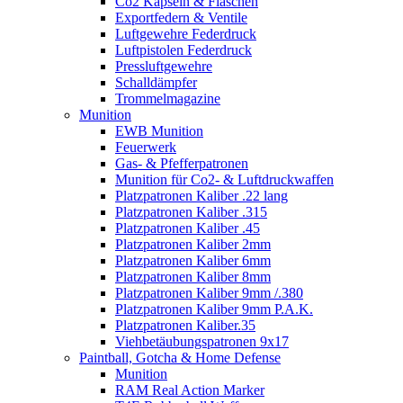
Co2 Kapseln & Flaschen
Exportfedern & Ventile
Luftgewehre Federdruck
Luftpistolen Federdruck
Pressluftgewehre
Schalldämpfer
Trommelmagazine
Munition
EWB Munition
Feuerwerk
Gas- & Pfefferpatronen
Munition für Co2- & Luftdruckwaffen
Platzpatronen Kaliber .22 lang
Platzpatronen Kaliber .315
Platzpatronen Kaliber .45
Platzpatronen Kaliber 2mm
Platzpatronen Kaliber 6mm
Platzpatronen Kaliber 8mm
Platzpatronen Kaliber 9mm /.380
Platzpatronen Kaliber 9mm P.A.K.
Platzpatronen Kaliber.35
Viehbetäubungspatronen 9x17
Paintball, Gotcha & Home Defense
Munition
RAM Real Action Marker