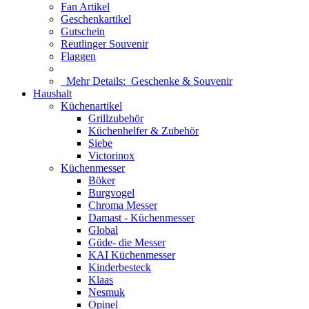
Fan Artikel
Geschenkartikel
Gutschein
Reutlinger Souvenir
Flaggen
Mehr Details:
Geschenke & Souvenir
Haushalt
Küchenartikel
Grillzubehör
Küchenhelfer & Zubehör
Siebe
Victorinox
Küchenmesser
Böker
Burgvogel
Chroma Messer
Damast - Küchenmesser
Global
Güde- die Messer
KAI Küchenmesser
Kinderbesteck
Klaas
Nesmuk
Opinel