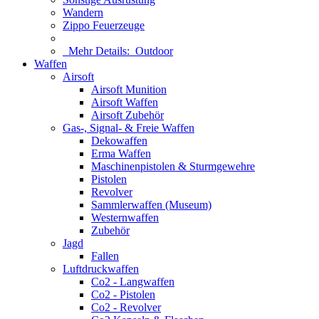
Wandern
Zippo Feuerzeuge
Mehr Details:
Outdoor
Waffen
Airsoft
Airsoft Munition
Airsoft Waffen
Airsoft Zubehör
Gas-, Signal- & Freie Waffen
Dekowaffen
Erma Waffen
Maschinenpistolen & Sturmgewehre
Pistolen
Revolver
Sammlerwaffen (Museum)
Westernwaffen
Zubehör
Jagd
Fallen
Luftdruckwaffen
Co2 - Langwaffen
Co2 - Pistolen
Co2 - Revolver