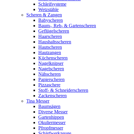
Schleifsysteme
Wetzstähle
Scheren & Zangen
Babyscheren
Baum-, Reb- & Gartenscheren
Geflügelscheren
Haarscheren
Haushaltsscheren
Hautscheren
Hautzangen
Küchenscheren
Nagelknipser
Nagelscheren
Nähscheren
Papierscheren
Pizzaschere
Stoff- & Schneiderscheren
Zackenscheren
Tina Messer
Baumsägen
Diverse Messer
Gartenhippen
Okuliermesser
Pfropfmesser
Schärfwerkzeuge