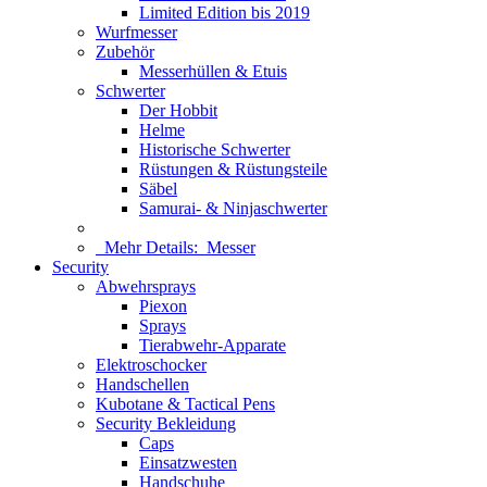
Limited Edition bis 2019
Wurfmesser
Zubehör
Messerhüllen & Etuis
Schwerter
Der Hobbit
Helme
Historische Schwerter
Rüstungen & Rüstungsteile
Säbel
Samurai- & Ninjaschwerter
Mehr Details:
Messer
Security
Abwehrsprays
Piexon
Sprays
Tierabwehr-Apparate
Elektroschocker
Handschellen
Kubotane & Tactical Pens
Security Bekleidung
Caps
Einsatzwesten
Handschuhe