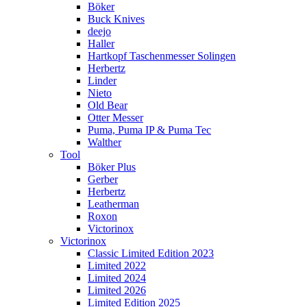
Böker
Buck Knives
deejo
Haller
Hartkopf Taschenmesser Solingen
Herbertz
Linder
Nieto
Old Bear
Otter Messer
Puma, Puma IP & Puma Tec
Walther
Tool
Böker Plus
Gerber
Herbertz
Leatherman
Roxon
Victorinox
Victorinox
Classic Limited Edition 2023
Limited 2022
Limited 2024
Limited 2026
Limited Edition 2025