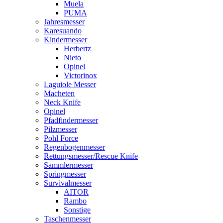
Muela
PUMA
Jahresmesser
Karesuando
Kindermesser
Herbertz
Nieto
Opinel
Victorinox
Laguiole Messer
Macheten
Neck Knife
Opinel
Pfadfindermesser
Pilzmesser
Pohl Force
Regenbogenmesser
Rettungsmesser/Rescue Knife
Sammlermesser
Springmesser
Survivalmesser
AITOR
Rambo
Sonstige
Taschenmesser