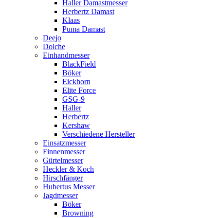
Haller Damastmesser
Herbertz Damast
Klaas
Puma Damast
Deejo
Dolche
Einhandmesser
BlackField
Böker
Eickhorn
Elite Force
GSG-9
Haller
Herbertz
Kershaw
Verschiedene Hersteller
Einsatzmesser
Finnenmesser
Gürtelmesser
Heckler & Koch
Hirschfänger
Hubertus Messer
Jagdmesser
Böker
Browning