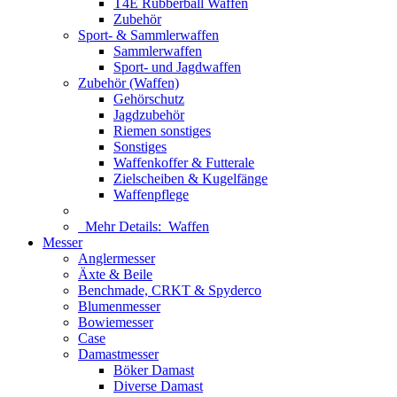
T4E Rubberball Waffen
Zubehör
Sport- & Sammlerwaffen
Sammlerwaffen
Sport- und Jagdwaffen
Zubehör (Waffen)
Gehörschutz
Jagdzubehör
Riemen sonstiges
Sonstiges
Waffenkoffer & Futterale
Zielscheiben & Kugelfänge
Waffenpflege
Mehr Details:
Waffen
Messer
Anglermesser
Äxte & Beile
Benchmade, CRKT & Spyderco
Blumenmesser
Bowiemesser
Case
Damastmesser
Böker Damast
Diverse Damast