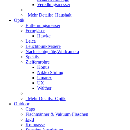
Veredlungsmesser
Mehr Details:
Haushalt
Optik
Entfernungsmesser
Ferngläser
Hawke
Leica
Leuchtpunktvisiere
Nachtsichtgeräte,Wildcamera
Spektiv
Zielfernrohre
Konus
Nikko Stirling
Umarex
UX
Walther
Mehr Details:
Optik
Outdoor
Caps
Flachmänner & Vakuum-Flaschen
Jagd
Kompasse
Sonstige Ausrüstung