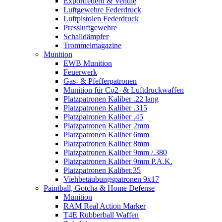
Exportfedern & Ventile
Luftgewehre Federdruck
Luftpistolen Federdruck
Pressluftgewehre
Schalldämpfer
Trommelmagazine
Munition
EWB Munition
Feuerwerk
Gas- & Pfefferpatronen
Munition für Co2- & Luftdruckwaffen
Platzpatronen Kaliber .22 lang
Platzpatronen Kaliber .315
Platzpatronen Kaliber .45
Platzpatronen Kaliber 2mm
Platzpatronen Kaliber 6mm
Platzpatronen Kaliber 8mm
Platzpatronen Kaliber 9mm /.380
Platzpatronen Kaliber 9mm P.A.K.
Platzpatronen Kaliber.35
Viehbetäubungspatronen 9x17
Paintball, Gotcha & Home Defense
Munition
RAM Real Action Marker
T4E Rubberball Waffen