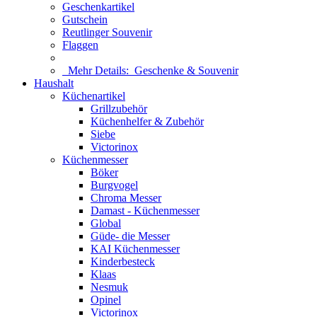
Geschenkartikel
Gutschein
Reutlinger Souvenir
Flaggen
Mehr Details:
Geschenke & Souvenir
Haushalt
Küchenartikel
Grillzubehör
Küchenhelfer & Zubehör
Siebe
Victorinox
Küchenmesser
Böker
Burgvogel
Chroma Messer
Damast - Küchenmesser
Global
Güde- die Messer
KAI Küchenmesser
Kinderbesteck
Klaas
Nesmuk
Opinel
Victorinox