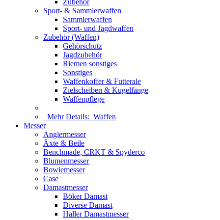
Zubehör
Sport- & Sammlerwaffen
Sammlerwaffen
Sport- und Jagdwaffen
Zubehör (Waffen)
Gehörschutz
Jagdzubehör
Riemen sonstiges
Sonstiges
Waffenkoffer & Futterale
Zielscheiben & Kugelfänge
Waffenpflege
Mehr Details:
Waffen
Messer
Anglermesser
Äxte & Beile
Benchmade, CRKT & Spyderco
Blumenmesser
Bowiemesser
Case
Damastmesser
Böker Damast
Diverse Damast
Haller Damastmesser