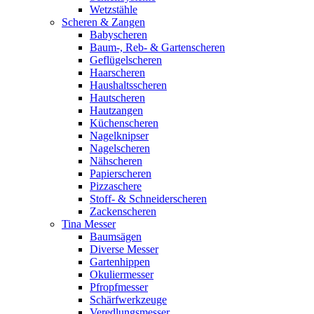
Wetzstähle
Scheren & Zangen
Babyscheren
Baum-, Reb- & Gartenscheren
Geflügelscheren
Haarscheren
Haushaltsscheren
Hautscheren
Hautzangen
Küchenscheren
Nagelknipser
Nagelscheren
Nähscheren
Papierscheren
Pizzaschere
Stoff- & Schneiderscheren
Zackenscheren
Tina Messer
Baumsägen
Diverse Messer
Gartenhippen
Okuliermesser
Pfropfmesser
Schärfwerkzeuge
Veredlungsmesser