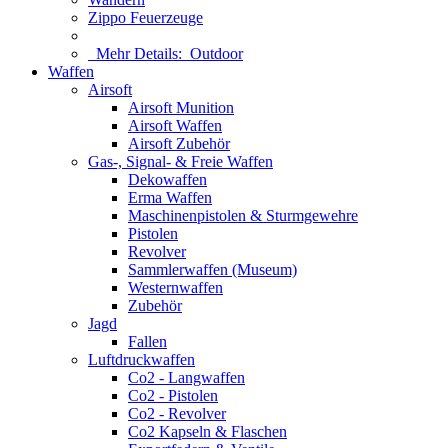
Zippo Feuerzeuge
Mehr Details:
Outdoor
Waffen
Airsoft
Airsoft Munition
Airsoft Waffen
Airsoft Zubehör
Gas-, Signal- & Freie Waffen
Dekowaffen
Erma Waffen
Maschinenpistolen & Sturmgewehre
Pistolen
Revolver
Sammlerwaffen (Museum)
Westernwaffen
Zubehör
Jagd
Fallen
Luftdruckwaffen
Co2 - Langwaffen
Co2 - Pistolen
Co2 - Revolver
Co2 Kapseln & Flaschen