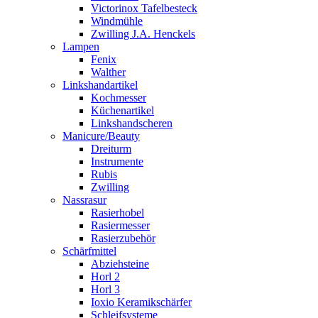
Victorinox Tafelbesteck
Windmühle
Zwilling J.A. Henckels
Lampen
Fenix
Walther
Linkshandartikel
Kochmesser
Küchenartikel
Linkshandscheren
Manicure/Beauty
Dreiturm
Instrumente
Rubis
Zwilling
Nassrasur
Rasierhobel
Rasiermesser
Rasierzubehör
Schärfmittel
Abziehsteine
Horl 2
Horl 3
Ioxio Keramikschärfer
Schleifsysteme