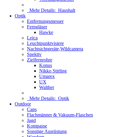
Mehr Details:
Haushalt
Optik
Entfernungsmesser
Ferngläser
Hawke
Leica
Leuchtpunktvisiere
Nachtsichtgeräte,Wildcamera
Spektiv
Zielfernrohre
Konus
Nikko Stirling
Umarex
UX
Walther
Mehr Details:
Optik
Outdoor
Caps
Flachmänner & Vakuum-Flaschen
Jagd
Kompasse
Sonstige Ausrüstung
Wandern