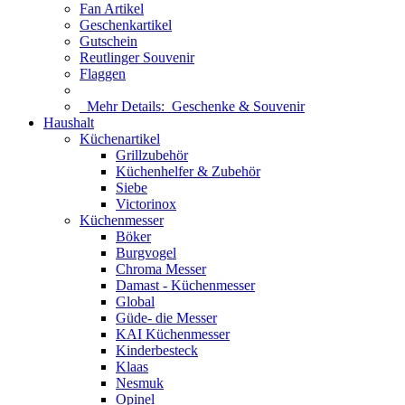
Fan Artikel
Geschenkartikel
Gutschein
Reutlinger Souvenir
Flaggen
Mehr Details:
Geschenke & Souvenir
Haushalt
Küchenartikel
Grillzubehör
Küchenhelfer & Zubehör
Siebe
Victorinox
Küchenmesser
Böker
Burgvogel
Chroma Messer
Damast - Küchenmesser
Global
Güde- die Messer
KAI Küchenmesser
Kinderbesteck
Klaas
Nesmuk
Opinel