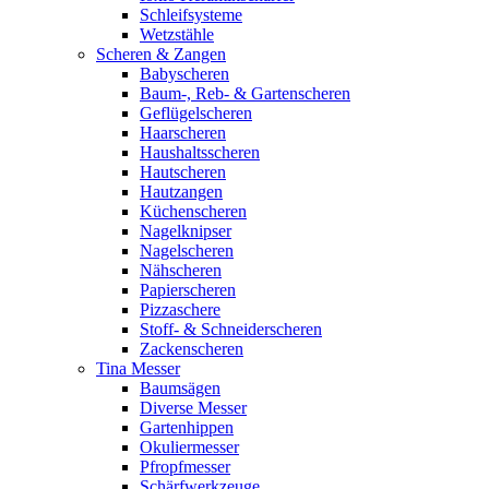
Schleifsysteme
Wetzstähle
Scheren & Zangen
Babyscheren
Baum-, Reb- & Gartenscheren
Geflügelscheren
Haarscheren
Haushaltsscheren
Hautscheren
Hautzangen
Küchenscheren
Nagelknipser
Nagelscheren
Nähscheren
Papierscheren
Pizzaschere
Stoff- & Schneiderscheren
Zackenscheren
Tina Messer
Baumsägen
Diverse Messer
Gartenhippen
Okuliermesser
Pfropfmesser
Schärfwerkzeuge