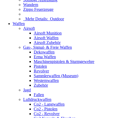
Wandern
Zippo Feuerzeuge
Mehr Details:
Outdoor
Waffen
Airsoft
Airsoft Munition
Airsoft Waffen
Airsoft Zubehör
Gas-, Signal- & Freie Waffen
Dekowaffen
Erma Waffen
Maschinenpistolen & Sturmgewehre
Pistolen
Revolver
Sammlerwaffen (Museum)
Westernwaffen
Zubehör
Jagd
Fallen
Luftdruckwaffen
Co2 - Langwaffen
Co2 - Pistolen
Co2 - Revolver