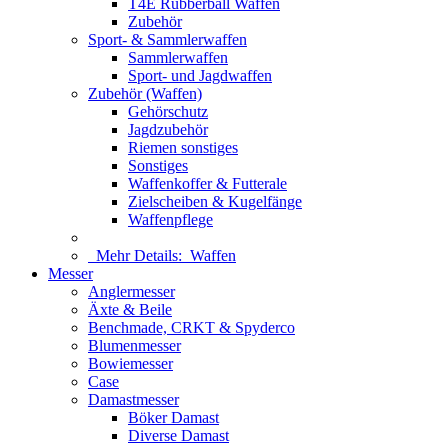
T4E Rubberball Waffen
Zubehör
Sport- & Sammlerwaffen
Sammlerwaffen
Sport- und Jagdwaffen
Zubehör (Waffen)
Gehörschutz
Jagdzubehör
Riemen sonstiges
Sonstiges
Waffenkoffer & Futterale
Zielscheiben & Kugelfänge
Waffenpflege
Mehr Details:
Waffen
Messer
Anglermesser
Äxte & Beile
Benchmade, CRKT & Spyderco
Blumenmesser
Bowiemesser
Case
Damastmesser
Böker Damast
Diverse Damast