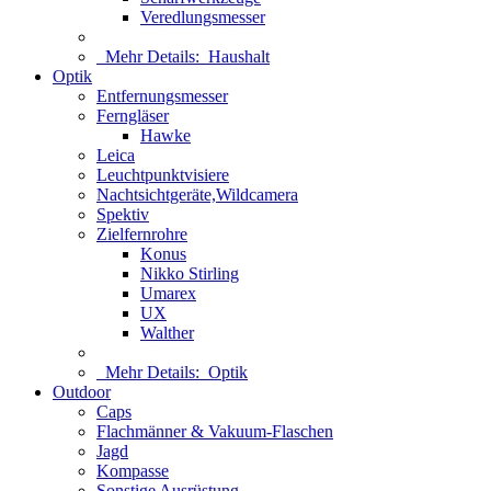
Veredlungsmesser
Mehr Details:
Haushalt
Optik
Entfernungsmesser
Ferngläser
Hawke
Leica
Leuchtpunktvisiere
Nachtsichtgeräte,Wildcamera
Spektiv
Zielfernrohre
Konus
Nikko Stirling
Umarex
UX
Walther
Mehr Details:
Optik
Outdoor
Caps
Flachmänner & Vakuum-Flaschen
Jagd
Kompasse
Sonstige Ausrüstung