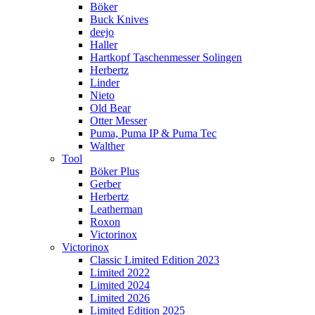
Böker
Buck Knives
deejo
Haller
Hartkopf Taschenmesser Solingen
Herbertz
Linder
Nieto
Old Bear
Otter Messer
Puma, Puma IP & Puma Tec
Walther
Tool
Böker Plus
Gerber
Herbertz
Leatherman
Roxon
Victorinox
Victorinox
Classic Limited Edition 2023
Limited 2022
Limited 2024
Limited 2026
Limited Edition 2025