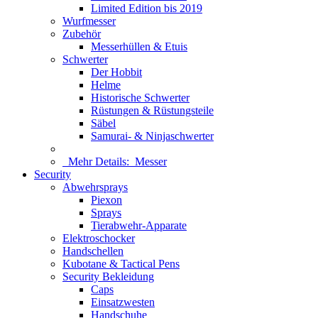
Limited Edition bis 2019
Wurfmesser
Zubehör
Messerhüllen & Etuis
Schwerter
Der Hobbit
Helme
Historische Schwerter
Rüstungen & Rüstungsteile
Säbel
Samurai- & Ninjaschwerter
Mehr Details:
Messer
Security
Abwehrsprays
Piexon
Sprays
Tierabwehr-Apparate
Elektroschocker
Handschellen
Kubotane & Tactical Pens
Security Bekleidung
Caps
Einsatzwesten
Handschuhe