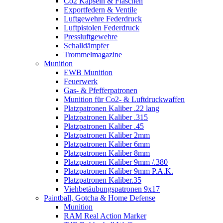
Co2 Kapseln & Flaschen
Exportfedern & Ventile
Luftgewehre Federdruck
Luftpistolen Federdruck
Pressluftgewehre
Schalldämpfer
Trommelmagazine
Munition
EWB Munition
Feuerwerk
Gas- & Pfefferpatronen
Munition für Co2- & Luftdruckwaffen
Platzpatronen Kaliber .22 lang
Platzpatronen Kaliber .315
Platzpatronen Kaliber .45
Platzpatronen Kaliber 2mm
Platzpatronen Kaliber 6mm
Platzpatronen Kaliber 8mm
Platzpatronen Kaliber 9mm /.380
Platzpatronen Kaliber 9mm P.A.K.
Platzpatronen Kaliber.35
Viehbetäubungspatronen 9x17
Paintball, Gotcha & Home Defense
Munition
RAM Real Action Marker