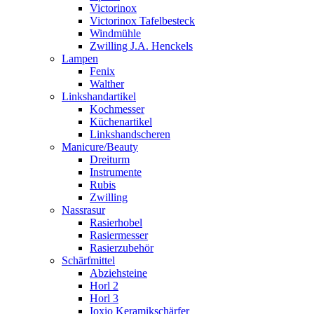
Victorinox
Victorinox Tafelbesteck
Windmühle
Zwilling J.A. Henckels
Lampen
Fenix
Walther
Linkshandartikel
Kochmesser
Küchenartikel
Linkshandscheren
Manicure/Beauty
Dreiturm
Instrumente
Rubis
Zwilling
Nassrasur
Rasierhobel
Rasiermesser
Rasierzubehör
Schärfmittel
Abziehsteine
Horl 2
Horl 3
Ioxio Keramikschärfer