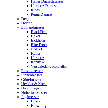
Haller Damastmesser
Herbertz Damast
Klaas
Puma Damast
Deejo
Dolche
Einhandmesser
BlackField
Böker
Eickhorn
Elite Force
GSG-9
Haller
Herbertz
Kershaw
Verschiedene Hersteller
Einsatzmesser
Finnenmesser
Gürtelmesser
Heckler & Koch
Hirschfänger
Hubertus Messer
Jagdmesser
Böker
Browning