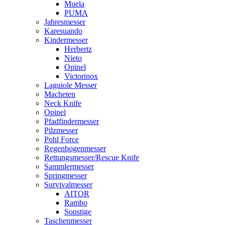
Muela
PUMA
Jahresmesser
Karesuando
Kindermesser
Herbertz
Nieto
Opinel
Victorinox
Laguiole Messer
Macheten
Neck Knife
Opinel
Pfadfindermesser
Pilzmesser
Pohl Force
Regenbogenmesser
Rettungsmesser/Rescue Knife
Sammlermesser
Springmesser
Survivalmesser
AITOR
Rambo
Sonstige
Taschenmesser