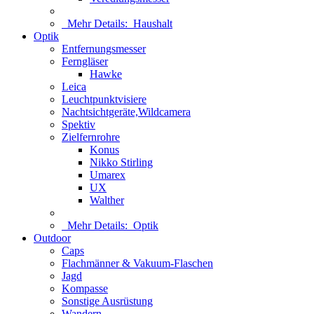
Mehr Details:
Haushalt
Optik
Entfernungsmesser
Ferngläser
Hawke
Leica
Leuchtpunktvisiere
Nachtsichtgeräte,Wildcamera
Spektiv
Zielfernrohre
Konus
Nikko Stirling
Umarex
UX
Walther
Mehr Details:
Optik
Outdoor
Caps
Flachmänner & Vakuum-Flaschen
Jagd
Kompasse
Sonstige Ausrüstung
Wandern