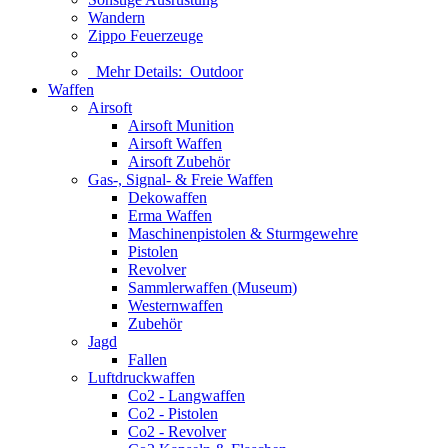
Wandern
Zippo Feuerzeuge
Mehr Details:
Outdoor
Waffen
Airsoft
Airsoft Munition
Airsoft Waffen
Airsoft Zubehör
Gas-, Signal- & Freie Waffen
Dekowaffen
Erma Waffen
Maschinenpistolen & Sturmgewehre
Pistolen
Revolver
Sammlerwaffen (Museum)
Westernwaffen
Zubehör
Jagd
Fallen
Luftdruckwaffen
Co2 - Langwaffen
Co2 - Pistolen
Co2 - Revolver