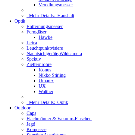
Veredlungsmesser
Mehr Details:
Haushalt
Optik
Entfernungsmesser
Ferngläser
Hawke
Leica
Leuchtpunktvisiere
Nachtsichtgeräte,Wildcamera
Spektiv
Zielfernrohre
Konus
Nikko Stirling
Umarex
UX
Walther
Mehr Details:
Optik
Outdoor
Caps
Flachmänner & Vakuum-Flaschen
Jagd
Kompasse
Sonstige Ausrüstung