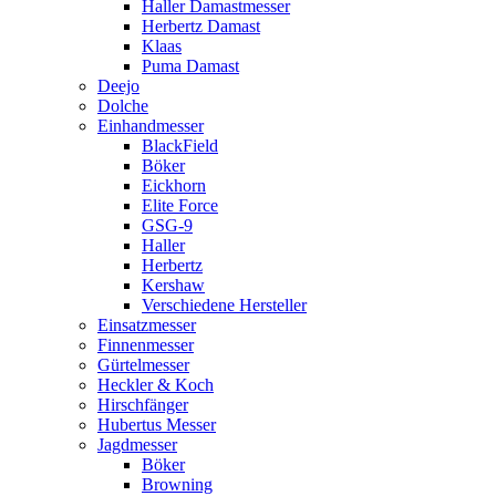
Haller Damastmesser
Herbertz Damast
Klaas
Puma Damast
Deejo
Dolche
Einhandmesser
BlackField
Böker
Eickhorn
Elite Force
GSG-9
Haller
Herbertz
Kershaw
Verschiedene Hersteller
Einsatzmesser
Finnenmesser
Gürtelmesser
Heckler & Koch
Hirschfänger
Hubertus Messer
Jagdmesser
Böker
Browning