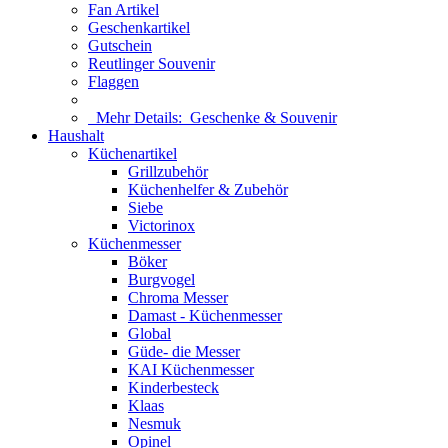
Fan Artikel
Geschenkartikel
Gutschein
Reutlinger Souvenir
Flaggen
Mehr Details:
Geschenke & Souvenir
Haushalt
Küchenartikel
Grillzubehör
Küchenhelfer & Zubehör
Siebe
Victorinox
Küchenmesser
Böker
Burgvogel
Chroma Messer
Damast - Küchenmesser
Global
Güde- die Messer
KAI Küchenmesser
Kinderbesteck
Klaas
Nesmuk
Opinel