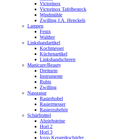
Victorinox
Victorinox Tafelbesteck
Windmühle
Zwilling J.A. Henckels
Lampen
Fenix
Walther
Linkshandartikel
Kochmesser
Küchenartikel
Linkshandscheren
Manicure/Beauty
Dreiturm
Instrumente
Rubis
Zwilling
Nassrasur
Rasierhobel
Rasiermesser
Rasierzubehör
Schärfmittel
Abziehsteine
Horl 2
Horl 3
Ioxio Keramikschärfer