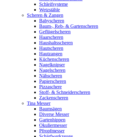
Schleifsysteme
Wetzstähle
Scheren & Zangen
Babyscheren
Baum-, Reb- & Gartenscheren
Geflügelscheren
Haarscheren
Haushaltsscheren
Hautscheren
Hautzangen
Küchenscheren
Nagelknipser
Nagelscheren
Nähscheren
Papierscheren
Pizzaschere
Stoff- & Schneiderscheren
Zackenscheren
Tina Messer
Baumsägen
Diverse Messer
Gartenhippen
Okuliermesser
Pfropfmesser
Schärfwerkzeuge