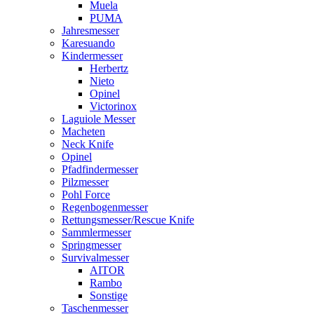
Muela
PUMA
Jahresmesser
Karesuando
Kindermesser
Herbertz
Nieto
Opinel
Victorinox
Laguiole Messer
Macheten
Neck Knife
Opinel
Pfadfindermesser
Pilzmesser
Pohl Force
Regenbogenmesser
Rettungsmesser/Rescue Knife
Sammlermesser
Springmesser
Survivalmesser
AITOR
Rambo
Sonstige
Taschenmesser