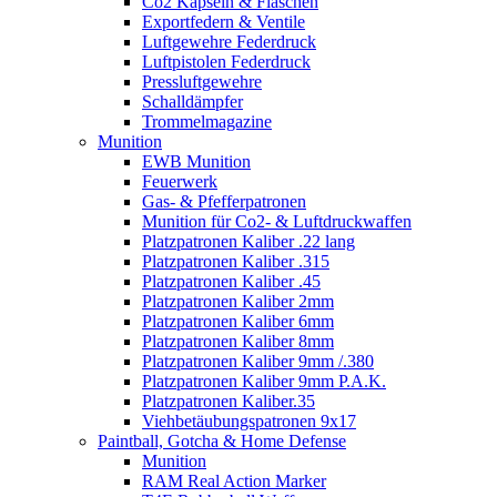
Co2 Kapseln & Flaschen
Exportfedern & Ventile
Luftgewehre Federdruck
Luftpistolen Federdruck
Pressluftgewehre
Schalldämpfer
Trommelmagazine
Munition
EWB Munition
Feuerwerk
Gas- & Pfefferpatronen
Munition für Co2- & Luftdruckwaffen
Platzpatronen Kaliber .22 lang
Platzpatronen Kaliber .315
Platzpatronen Kaliber .45
Platzpatronen Kaliber 2mm
Platzpatronen Kaliber 6mm
Platzpatronen Kaliber 8mm
Platzpatronen Kaliber 9mm /.380
Platzpatronen Kaliber 9mm P.A.K.
Platzpatronen Kaliber.35
Viehbetäubungspatronen 9x17
Paintball, Gotcha & Home Defense
Munition
RAM Real Action Marker