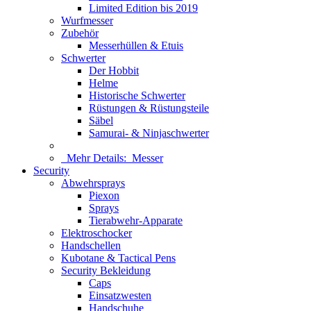
Limited Edition bis 2019
Wurfmesser
Zubehör
Messerhüllen & Etuis
Schwerter
Der Hobbit
Helme
Historische Schwerter
Rüstungen & Rüstungsteile
Säbel
Samurai- & Ninjaschwerter
Mehr Details:
Messer
Security
Abwehrsprays
Piexon
Sprays
Tierabwehr-Apparate
Elektroschocker
Handschellen
Kubotane & Tactical Pens
Security Bekleidung
Caps
Einsatzwesten
Handschuhe