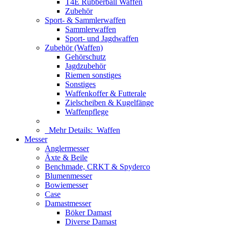
T4E Rubberball Waffen
Zubehör
Sport- & Sammlerwaffen
Sammlerwaffen
Sport- und Jagdwaffen
Zubehör (Waffen)
Gehörschutz
Jagdzubehör
Riemen sonstiges
Sonstiges
Waffenkoffer & Futterale
Zielscheiben & Kugelfänge
Waffenpflege
Mehr Details:
Waffen
Messer
Anglermesser
Äxte & Beile
Benchmade, CRKT & Spyderco
Blumenmesser
Bowiemesser
Case
Damastmesser
Böker Damast
Diverse Damast