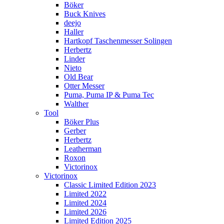
Böker
Buck Knives
deejo
Haller
Hartkopf Taschenmesser Solingen
Herbertz
Linder
Nieto
Old Bear
Otter Messer
Puma, Puma IP & Puma Tec
Walther
Tool
Böker Plus
Gerber
Herbertz
Leatherman
Roxon
Victorinox
Victorinox
Classic Limited Edition 2023
Limited 2022
Limited 2024
Limited 2026
Limited Edition 2025