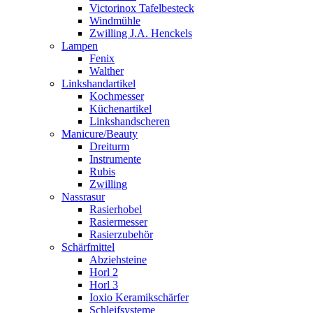
Victorinox Tafelbesteck
Windmühle
Zwilling J.A. Henckels
Lampen
Fenix
Walther
Linkshandartikel
Kochmesser
Küchenartikel
Linkshandscheren
Manicure/Beauty
Dreiturm
Instrumente
Rubis
Zwilling
Nassrasur
Rasierhobel
Rasiermesser
Rasierzubehör
Schärfmittel
Abziehsteine
Horl 2
Horl 3
Ioxio Keramikschärfer
Schleifsysteme