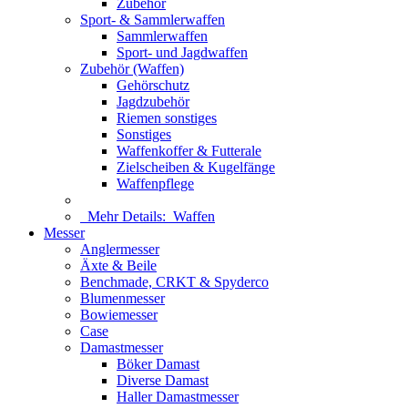
Zubehör
Sport- & Sammlerwaffen
Sammlerwaffen
Sport- und Jagdwaffen
Zubehör (Waffen)
Gehörschutz
Jagdzubehör
Riemen sonstiges
Sonstiges
Waffenkoffer & Futterale
Zielscheiben & Kugelfänge
Waffenpflege
Mehr Details:
Waffen
Messer
Anglermesser
Äxte & Beile
Benchmade, CRKT & Spyderco
Blumenmesser
Bowiemesser
Case
Damastmesser
Böker Damast
Diverse Damast
Haller Damastmesser