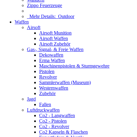
Zippo Feuerzeuge
Mehr Details:
Outdoor
Waffen
Airsoft
Airsoft Munition
Airsoft Waffen
Airsoft Zubehör
Gas-, Signal- & Freie Waffen
Dekowaffen
Erma Waffen
Maschinenpistolen & Sturmgewehre
Pistolen
Revolver
Sammlerwaffen (Museum)
Westernwaffen
Zubehör
Jagd
Fallen
Luftdruckwaffen
Co2 - Langwaffen
Co2 - Pistolen
Co2 - Revolver
Co2 Kapseln & Flaschen