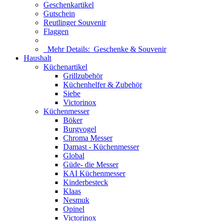
Geschenkartikel
Gutschein
Reutlinger Souvenir
Flaggen
Mehr Details:
Geschenke & Souvenir
Haushalt
Küchenartikel
Grillzubehör
Küchenhelfer & Zubehör
Siebe
Victorinox
Küchenmesser
Böker
Burgvogel
Chroma Messer
Damast - Küchenmesser
Global
Güde- die Messer
KAI Küchenmesser
Kinderbesteck
Klaas
Nesmuk
Opinel
Victorinox