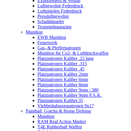
Exportfedern & Ventile
Luftgewehre Federdruck
Luftpistolen Federdruck
Pressluftgewehre
Schalldämpfer
Trommelmagazine
Munition
EWB Munition
Feuerwerk
Gas- & Pfefferpatronen
Munition für Co2- & Luftdruckwaffen
Platzpatronen Kaliber .22 lang
Platzpatronen Kaliber .315
Platzpatronen Kaliber .45
Platzpatronen Kaliber 2mm
Platzpatronen Kaliber 6mm
Platzpatronen Kaliber 8mm
Platzpatronen Kaliber 9mm /.380
Platzpatronen Kaliber 9mm P.A.K.
Platzpatronen Kaliber.35
Viehbetäubungspatronen 9x17
Paintball, Gotcha & Home Defense
Munition
RAM Real Action Marker
T4E Rubberball Waffen