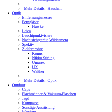
Mehr Details:
Haushalt
Optik
Entfernungsmesser
Ferngläser
Hawke
Leica
Leuchtpunktvisiere
Nachtsichtgeräte,Wildcamera
Spektiv
Zielfernrohre
Konus
Nikko Stirling
Umarex
UX
Walther
Mehr Details:
Optik
Outdoor
Caps
Flachmänner & Vakuum-Flaschen
Jagd
Kompasse
Sonstige Ausrüstung
Wandern