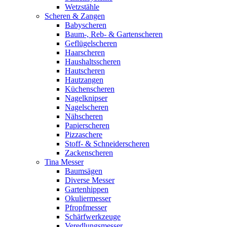
Wetzstähle
Scheren & Zangen
Babyscheren
Baum-, Reb- & Gartenscheren
Geflügelscheren
Haarscheren
Haushaltsscheren
Hautscheren
Hautzangen
Küchenscheren
Nagelknipser
Nagelscheren
Nähscheren
Papierscheren
Pizzaschere
Stoff- & Schneiderscheren
Zackenscheren
Tina Messer
Baumsägen
Diverse Messer
Gartenhippen
Okuliermesser
Pfropfmesser
Schärfwerkzeuge
Veredlungsmesser