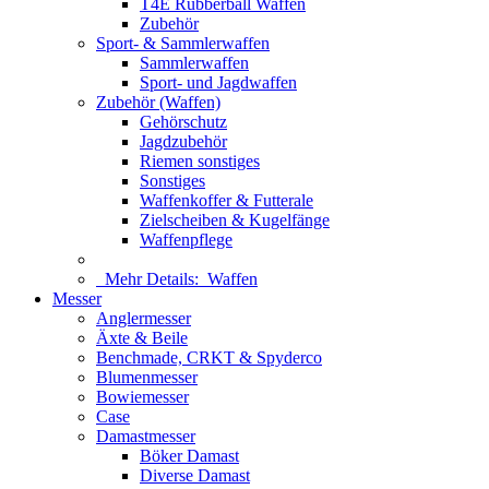
T4E Rubberball Waffen
Zubehör
Sport- & Sammlerwaffen
Sammlerwaffen
Sport- und Jagdwaffen
Zubehör (Waffen)
Gehörschutz
Jagdzubehör
Riemen sonstiges
Sonstiges
Waffenkoffer & Futterale
Zielscheiben & Kugelfänge
Waffenpflege
Mehr Details:
Waffen
Messer
Anglermesser
Äxte & Beile
Benchmade, CRKT & Spyderco
Blumenmesser
Bowiemesser
Case
Damastmesser
Böker Damast
Diverse Damast