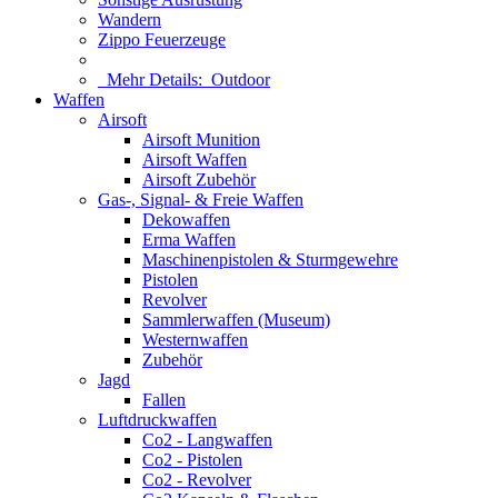
Wandern
Zippo Feuerzeuge
Mehr Details:
Outdoor
Waffen
Airsoft
Airsoft Munition
Airsoft Waffen
Airsoft Zubehör
Gas-, Signal- & Freie Waffen
Dekowaffen
Erma Waffen
Maschinenpistolen & Sturmgewehre
Pistolen
Revolver
Sammlerwaffen (Museum)
Westernwaffen
Zubehör
Jagd
Fallen
Luftdruckwaffen
Co2 - Langwaffen
Co2 - Pistolen
Co2 - Revolver