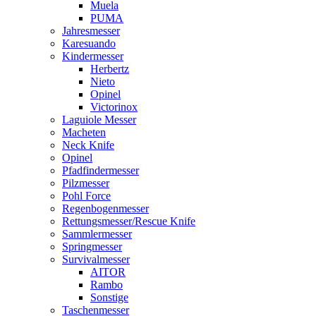
Muela
PUMA
Jahresmesser
Karesuando
Kindermesser
Herbertz
Nieto
Opinel
Victorinox
Laguiole Messer
Macheten
Neck Knife
Opinel
Pfadfindermesser
Pilzmesser
Pohl Force
Regenbogenmesser
Rettungsmesser/Rescue Knife
Sammlermesser
Springmesser
Survivalmesser
AITOR
Rambo
Sonstige
Taschenmesser