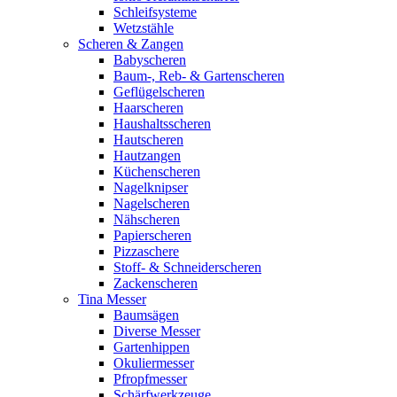
Schleifsysteme
Wetzstähle
Scheren & Zangen
Babyscheren
Baum-, Reb- & Gartenscheren
Geflügelscheren
Haarscheren
Haushaltsscheren
Hautscheren
Hautzangen
Küchenscheren
Nagelknipser
Nagelscheren
Nähscheren
Papierscheren
Pizzaschere
Stoff- & Schneiderscheren
Zackenscheren
Tina Messer
Baumsägen
Diverse Messer
Gartenhippen
Okuliermesser
Pfropfmesser
Schärfwerkzeuge