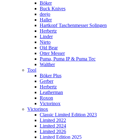
Böker
Buck Knives
deejo
Haller
Hartkopf Taschenmesser Solingen
Herbertz
Linder
Nieto
Old Bear
Otter Messer
Puma, Puma IP & Puma Tec
Walther
Tool
Böker Plus
Gerber
Herbertz
Leatherman
Roxon
Victorinox
Victorinox
Classic Limited Edition 2023
Limited 2022
Limited 2024
Limited 2026
Limited Edition 2025