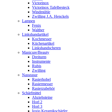
Victorinox
Victorinox Tafelbesteck
Windmühle
Zwilling J.A. Henckels
Lampen
Fenix
Walther
Linkshandartikel
Kochmesser
Küchenartikel
Linkshandscheren
Manicure/Beauty
Dreiturm
Instrumente
Rubis
Zwilling
Nassrasur
Rasierhobel
Rasiermesser
Rasierzubehör
Schärfmittel
Abziehsteine
Horl 2
Horl 3
Ioxio Keramikschärfer