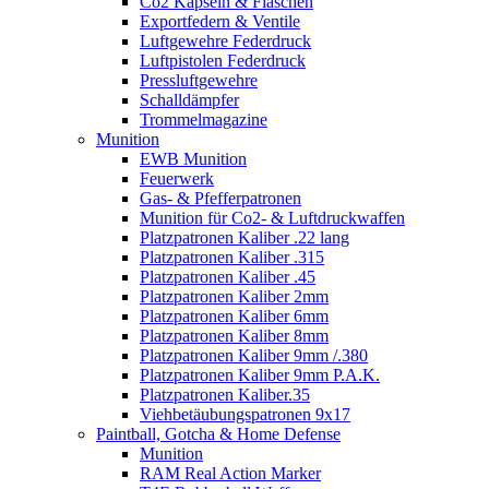
Co2 Kapseln & Flaschen
Exportfedern & Ventile
Luftgewehre Federdruck
Luftpistolen Federdruck
Pressluftgewehre
Schalldämpfer
Trommelmagazine
Munition
EWB Munition
Feuerwerk
Gas- & Pfefferpatronen
Munition für Co2- & Luftdruckwaffen
Platzpatronen Kaliber .22 lang
Platzpatronen Kaliber .315
Platzpatronen Kaliber .45
Platzpatronen Kaliber 2mm
Platzpatronen Kaliber 6mm
Platzpatronen Kaliber 8mm
Platzpatronen Kaliber 9mm /.380
Platzpatronen Kaliber 9mm P.A.K.
Platzpatronen Kaliber.35
Viehbetäubungspatronen 9x17
Paintball, Gotcha & Home Defense
Munition
RAM Real Action Marker