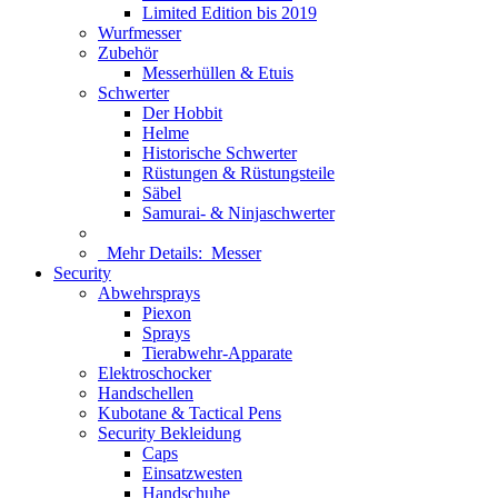
Limited Edition bis 2019
Wurfmesser
Zubehör
Messerhüllen & Etuis
Schwerter
Der Hobbit
Helme
Historische Schwerter
Rüstungen & Rüstungsteile
Säbel
Samurai- & Ninjaschwerter
Mehr Details:
Messer
Security
Abwehrsprays
Piexon
Sprays
Tierabwehr-Apparate
Elektroschocker
Handschellen
Kubotane & Tactical Pens
Security Bekleidung
Caps
Einsatzwesten
Handschuhe