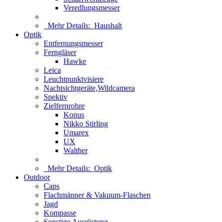
Veredlungsmesser
Mehr Details:
Haushalt
Optik
Entfernungsmesser
Ferngläser
Hawke
Leica
Leuchtpunktvisiere
Nachtsichtgeräte,Wildcamera
Spektiv
Zielfernrohre
Konus
Nikko Stirling
Umarex
UX
Walther
Mehr Details:
Optik
Outdoor
Caps
Flachmänner & Vakuum-Flaschen
Jagd
Kompasse
Sonstige Ausrüstung