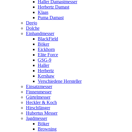
Haller Damastmesser
Herbertz Damast
Klaas
Puma Damast
Deejo
Dolche
Einhandmesser
BlackField
Böker
Eickhorn
Elite Force
GSG-9
Haller
Herbertz
Kershaw
Verschiedene Hersteller
Einsatzmesser
Finnenmesser
Gürtelmesser
Heckler & Koch
Hirschfänger
Hubertus Messer
Jagdmesser
Böker
Browning