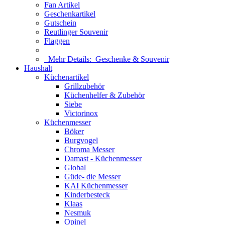
Fan Artikel
Geschenkartikel
Gutschein
Reutlinger Souvenir
Flaggen
Mehr Details:
Geschenke & Souvenir
Haushalt
Küchenartikel
Grillzubehör
Küchenhelfer & Zubehör
Siebe
Victorinox
Küchenmesser
Böker
Burgvogel
Chroma Messer
Damast - Küchenmesser
Global
Güde- die Messer
KAI Küchenmesser
Kinderbesteck
Klaas
Nesmuk
Opinel