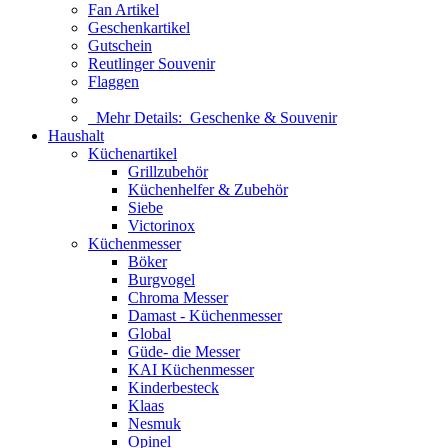
Fan Artikel
Geschenkartikel
Gutschein
Reutlinger Souvenir
Flaggen
Mehr Details:
Geschenke & Souvenir
Haushalt
Küchenartikel
Grillzubehör
Küchenhelfer & Zubehör
Siebe
Victorinox
Küchenmesser
Böker
Burgvogel
Chroma Messer
Damast - Küchenmesser
Global
Güde- die Messer
KAI Küchenmesser
Kinderbesteck
Klaas
Nesmuk
Opinel