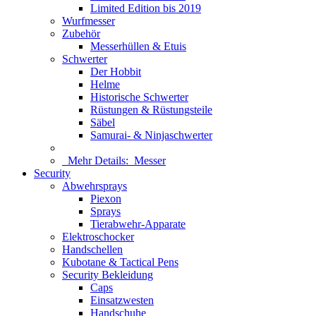
Limited Edition bis 2019
Wurfmesser
Zubehör
Messerhüllen & Etuis
Schwerter
Der Hobbit
Helme
Historische Schwerter
Rüstungen & Rüstungsteile
Säbel
Samurai- & Ninjaschwerter
Mehr Details:
Messer
Security
Abwehrsprays
Piexon
Sprays
Tierabwehr-Apparate
Elektroschocker
Handschellen
Kubotane & Tactical Pens
Security Bekleidung
Caps
Einsatzwesten
Handschuhe