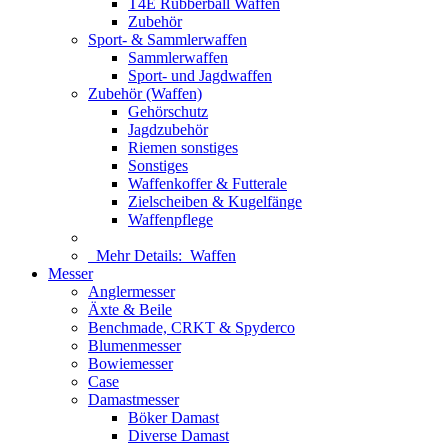
T4E Rubberball Waffen
Zubehör
Sport- & Sammlerwaffen
Sammlerwaffen
Sport- und Jagdwaffen
Zubehör (Waffen)
Gehörschutz
Jagdzubehör
Riemen sonstiges
Sonstiges
Waffenkoffer & Futterale
Zielscheiben & Kugelfänge
Waffenpflege
Mehr Details:
Waffen
Messer
Anglermesser
Äxte & Beile
Benchmade, CRKT & Spyderco
Blumenmesser
Bowiemesser
Case
Damastmesser
Böker Damast
Diverse Damast