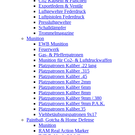
Co2 Kapseln & Flaschen
Exportfedern & Ventile
Luftgewehre Federdruck
Luftpistolen Federdruck
Pressluftgewehre
Schalldämpfer
Trommelmagazine
Munition
EWB Munition
Feuerwerk
Gas- & Pfefferpatronen
Munition für Co2- & Luftdruckwaffen
Platzpatronen Kaliber .22 lang
Platzpatronen Kaliber .315
Platzpatronen Kaliber .45
Platzpatronen Kaliber 2mm
Platzpatronen Kaliber 6mm
Platzpatronen Kaliber 8mm
Platzpatronen Kaliber 9mm /.380
Platzpatronen Kaliber 9mm P.A.K.
Platzpatronen Kaliber.35
Viehbetäubungspatronen 9x17
Paintball, Gotcha & Home Defense
Munition
RAM Real Action Marker