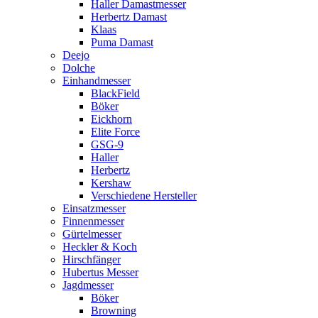
Haller Damastmesser
Herbertz Damast
Klaas
Puma Damast
Deejo
Dolche
Einhandmesser
BlackField
Böker
Eickhorn
Elite Force
GSG-9
Haller
Herbertz
Kershaw
Verschiedene Hersteller
Einsatzmesser
Finnenmesser
Gürtelmesser
Heckler & Koch
Hirschfänger
Hubertus Messer
Jagdmesser
Böker
Browning