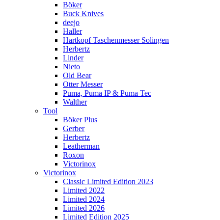
Böker
Buck Knives
deejo
Haller
Hartkopf Taschenmesser Solingen
Herbertz
Linder
Nieto
Old Bear
Otter Messer
Puma, Puma IP & Puma Tec
Walther
Tool
Böker Plus
Gerber
Herbertz
Leatherman
Roxon
Victorinox
Victorinox
Classic Limited Edition 2023
Limited 2022
Limited 2024
Limited 2026
Limited Edition 2025