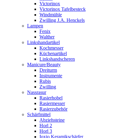
Victorinox
Victorinox Tafelbesteck
Windmühle
Zwilling J.A. Henckels
Lampen
Fenix
Walther
Linkshandartikel
Kochmesser
Küchenartikel
Linkshandscheren
Manicure/Beauty
Dreiturm
Instrumente
Rubis
Zwilling
Nassrasur
Rasierhobel
Rasiermesser
Rasierzubehör
Schärfmittel
Abziehsteine
Horl 2
Horl 3
Ioxio Keramikschärfer