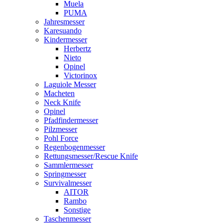
Muela
PUMA
Jahresmesser
Karesuando
Kindermesser
Herbertz
Nieto
Opinel
Victorinox
Laguiole Messer
Macheten
Neck Knife
Opinel
Pfadfindermesser
Pilzmesser
Pohl Force
Regenbogenmesser
Rettungsmesser/Rescue Knife
Sammlermesser
Springmesser
Survivalmesser
AITOR
Rambo
Sonstige
Taschenmesser