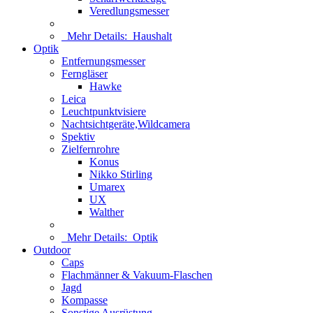
Veredlungsmesser
Mehr Details:
Haushalt
Optik
Entfernungsmesser
Ferngläser
Hawke
Leica
Leuchtpunktvisiere
Nachtsichtgeräte,Wildcamera
Spektiv
Zielfernrohre
Konus
Nikko Stirling
Umarex
UX
Walther
Mehr Details:
Optik
Outdoor
Caps
Flachmänner & Vakuum-Flaschen
Jagd
Kompasse
Sonstige Ausrüstung