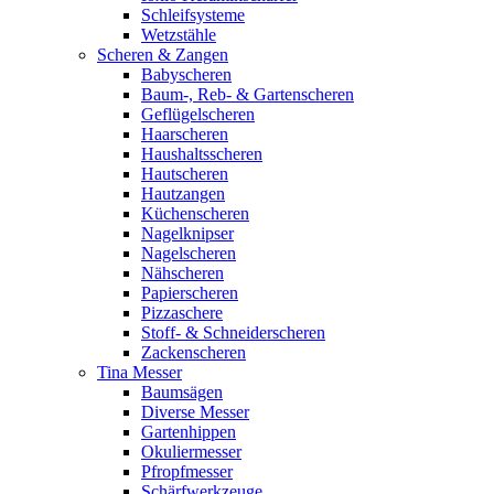
Schleifsysteme
Wetzstähle
Scheren & Zangen
Babyscheren
Baum-, Reb- & Gartenscheren
Geflügelscheren
Haarscheren
Haushaltsscheren
Hautscheren
Hautzangen
Küchenscheren
Nagelknipser
Nagelscheren
Nähscheren
Papierscheren
Pizzaschere
Stoff- & Schneiderscheren
Zackenscheren
Tina Messer
Baumsägen
Diverse Messer
Gartenhippen
Okuliermesser
Pfropfmesser
Schärfwerkzeuge