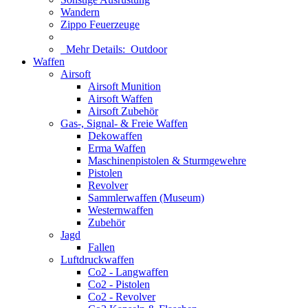
Wandern
Zippo Feuerzeuge
Mehr Details:
Outdoor
Waffen
Airsoft
Airsoft Munition
Airsoft Waffen
Airsoft Zubehör
Gas-, Signal- & Freie Waffen
Dekowaffen
Erma Waffen
Maschinenpistolen & Sturmgewehre
Pistolen
Revolver
Sammlerwaffen (Museum)
Westernwaffen
Zubehör
Jagd
Fallen
Luftdruckwaffen
Co2 - Langwaffen
Co2 - Pistolen
Co2 - Revolver