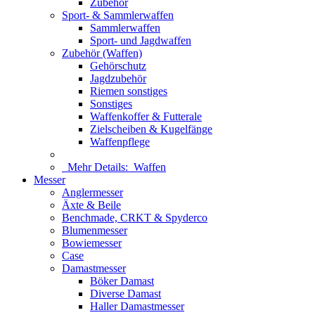
Zubehör
Sport- & Sammlerwaffen
Sammlerwaffen
Sport- und Jagdwaffen
Zubehör (Waffen)
Gehörschutz
Jagdzubehör
Riemen sonstiges
Sonstiges
Waffenkoffer & Futterale
Zielscheiben & Kugelfänge
Waffenpflege
Mehr Details:
Waffen
Messer
Anglermesser
Äxte & Beile
Benchmade, CRKT & Spyderco
Blumenmesser
Bowiemesser
Case
Damastmesser
Böker Damast
Diverse Damast
Haller Damastmesser