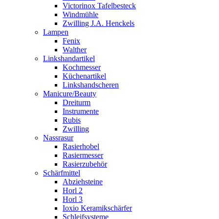
Victorinox Tafelbesteck
Windmühle
Zwilling J.A. Henckels
Lampen
Fenix
Walther
Linkshandartikel
Kochmesser
Küchenartikel
Linkshandscheren
Manicure/Beauty
Dreiturm
Instrumente
Rubis
Zwilling
Nassrasur
Rasierhobel
Rasiermesser
Rasierzubehör
Schärfmittel
Abziehsteine
Horl 2
Horl 3
Ioxio Keramikschärfer
Schleifsysteme