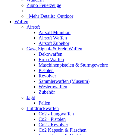
Zippo Feuerzeuge
Mehr Details:
Outdoor
Waffen
Airsoft
Airsoft Munition
Airsoft Waffen
Airsoft Zubehör
Gas-, Signal- & Freie Waffen
Dekowaffen
Erma Waffen
Maschinenpistolen & Sturmgewehre
Pistolen
Revolver
Sammlerwaffen (Museum)
Westernwaffen
Zubehör
Jagd
Fallen
Luftdruckwaffen
Co2 - Langwaffen
Co2 - Pistolen
Co2 - Revolver
Co2 Kapseln & Flaschen