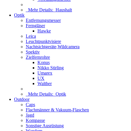
Mehr Details:
Haushalt
Optik
Entfernungsmesser
Ferngläser
Hawke
Leica
Leuchtpunktvisiere
Nachtsichtgeräte,Wildcamera
Spektiv
Zielfernrohre
Konus
Nikko Stirling
Umarex
UX
Walther
Mehr Details:
Optik
Outdoor
Caps
Flachmänner & Vakuum-Flaschen
Jagd
Kompasse
Sonstige Ausrüstung
Wandern