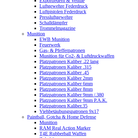
Exportfedern & Ventile
Luftgewehre Federdruck
Luftpistolen Federdruck
Pressluftgewehre
Schalldämpfer
Trommelmagazine
Munition
EWB Munition
Feuerwerk
Gas- & Pfefferpatronen
Munition für Co2- & Luftdruckwaffen
Platzpatronen Kaliber .22 lang
Platzpatronen Kaliber .315
Platzpatronen Kaliber .45
Platzpatronen Kaliber 2mm
Platzpatronen Kaliber 6mm
Platzpatronen Kaliber 8mm
Platzpatronen Kaliber 9mm /.380
Platzpatronen Kaliber 9mm P.A.K.
Platzpatronen Kaliber.35
Viehbetäubungspatronen 9x17
Paintball, Gotcha & Home Defense
Munition
RAM Real Action Marker
T4E Rubberball Waffen