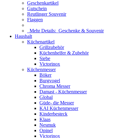
Geschenkartikel
Gutschein
Reutlinger Souvenir
Flaggen
Mehr Details:
Geschenke & Souvenir
Haushalt
Küchenartikel
Grillzubehör
Küchenhelfer & Zubehör
Siebe
Victorinox
Küchenmesser
Böker
Burgvogel
Chroma Messer
Damast - Küchenmesser
Global
Güde- die Messer
KAI Küchenmesser
Kinderbesteck
Klaas
Nesmuk
Opinel
Victorinox