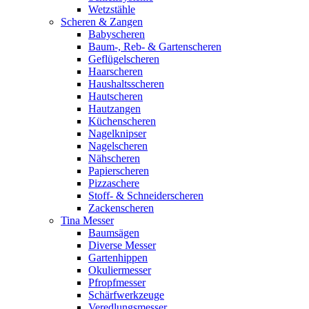
Wetzstähle
Scheren & Zangen
Babyscheren
Baum-, Reb- & Gartenscheren
Geflügelscheren
Haarscheren
Haushaltsscheren
Hautscheren
Hautzangen
Küchenscheren
Nagelknipser
Nagelscheren
Nähscheren
Papierscheren
Pizzaschere
Stoff- & Schneiderscheren
Zackenscheren
Tina Messer
Baumsägen
Diverse Messer
Gartenhippen
Okuliermesser
Pfropfmesser
Schärfwerkzeuge
Veredlungsmesser