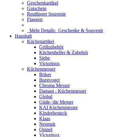
Geschenkartikel
Gutschein
Reutlinger Souvenir
Flaggen
Mehr Details:
Geschenke & Souvenir
Haushalt
Küchenartikel
Grillzubehör
Küchenhelfer & Zubehör
Siebe
Victorinox
Küchenmesser
Böker
Burgvogel
Chroma Messer
Damast - Küchenmesser
Global
Güde- die Messer
KAI Küchenmesser
Kinderbesteck
Klaas
Nesmuk
Opinel
Victorinox