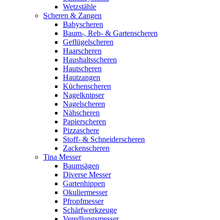
Wetzstähle
Scheren & Zangen
Babyscheren
Baum-, Reb- & Gartenscheren
Geflügelscheren
Haarscheren
Haushaltsscheren
Hautscheren
Hautzangen
Küchenscheren
Nagelknipser
Nagelscheren
Nähscheren
Papierscheren
Pizzaschere
Stoff- & Schneiderscheren
Zackenscheren
Tina Messer
Baumsägen
Diverse Messer
Gartenhippen
Okuliermesser
Pfropfmesser
Schärfwerkzeuge
Veredlungsmesser