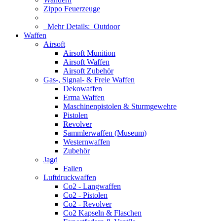
Zippo Feuerzeuge
Mehr Details:
Outdoor
Waffen
Airsoft
Airsoft Munition
Airsoft Waffen
Airsoft Zubehör
Gas-, Signal- & Freie Waffen
Dekowaffen
Erma Waffen
Maschinenpistolen & Sturmgewehre
Pistolen
Revolver
Sammlerwaffen (Museum)
Westernwaffen
Zubehör
Jagd
Fallen
Luftdruckwaffen
Co2 - Langwaffen
Co2 - Pistolen
Co2 - Revolver
Co2 Kapseln & Flaschen