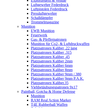
Exportfedern & Ventile
Luftgewehre Federdruck
Luftpistolen Federdruck
Pressluftgewehre
Schalldämpfer
Trommelmagazine
Munition
EWB Munition
Feuerwerk
Gas- & Pfefferpatronen
Munition für Co2- & Luftdruckwaffen
Platzpatronen Kaliber .22 lang
Platzpatronen Kaliber .315
Platzpatronen Kaliber .45
Platzpatronen Kaliber 2mm
Platzpatronen Kaliber 6mm
Platzpatronen Kaliber 8mm
Platzpatronen Kaliber 9mm /.380
Platzpatronen Kaliber 9mm P.A.K.
Platzpatronen Kaliber.35
Viehbetäubungspatronen 9x17
Paintball, Gotcha & Home Defense
Munition
RAM Real Action Marker
T4E Rubberball Waffen