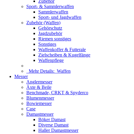
Zubehör
Sport- & Sammlerwaffen
Sammlerwaffen
Sport- und Jagdwaffen
Zubehör (Waffen)
Gehörschutz
Jagdzubehör
Riemen sonstiges
Sonstiges
Waffenkoffer & Futterale
Zielscheiben & Kugelfänge
Waffenpflege
Mehr Details:
Waffen
Messer
Anglermesser
Äxte & Beile
Benchmade, CRKT & Spyderco
Blumenmesser
Bowiemesser
Case
Damastmesser
Böker Damast
Diverse Damast
Haller Damastmesser