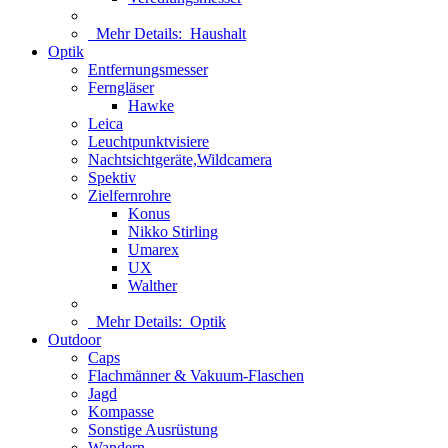
Mehr Details:
Haushalt
Optik
Entfernungsmesser
Ferngläser
Hawke
Leica
Leuchtpunktvisiere
Nachtsichtgeräte,Wildcamera
Spektiv
Zielfernrohre
Konus
Nikko Stirling
Umarex
UX
Walther
Mehr Details:
Optik
Outdoor
Caps
Flachmänner & Vakuum-Flaschen
Jagd
Kompasse
Sonstige Ausrüstung
Wandern