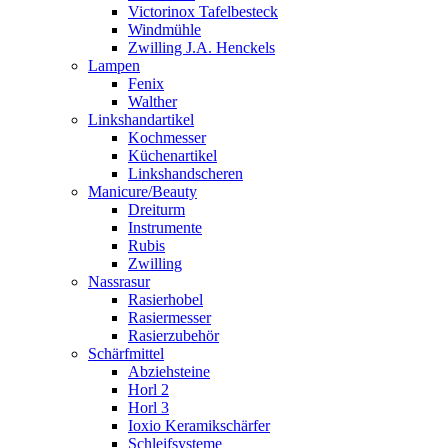
Victorinox Tafelbesteck
Windmühle
Zwilling J.A. Henckels
Lampen
Fenix
Walther
Linkshandartikel
Kochmesser
Küchenartikel
Linkshandscheren
Manicure/Beauty
Dreiturm
Instrumente
Rubis
Zwilling
Nassrasur
Rasierhobel
Rasiermesser
Rasierzubehör
Schärfmittel
Abziehsteine
Horl 2
Horl 3
Ioxio Keramikschärfer
Schleifsysteme