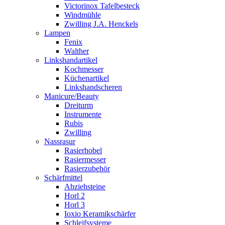
Victorinox Tafelbesteck
Windmühle
Zwilling J.A. Henckels
Lampen
Fenix
Walther
Linkshandartikel
Kochmesser
Küchenartikel
Linkshandscheren
Manicure/Beauty
Dreiturm
Instrumente
Rubis
Zwilling
Nassrasur
Rasierhobel
Rasiermesser
Rasierzubehör
Schärfmittel
Abziehsteine
Horl 2
Horl 3
Ioxio Keramikschärfer
Schleifsysteme