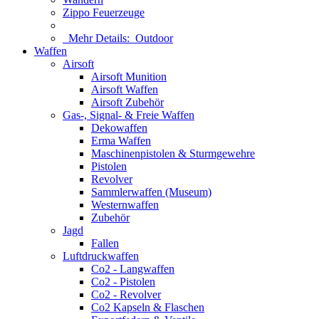
Zippo Feuerzeuge
Mehr Details:
Outdoor
Waffen
Airsoft
Airsoft Munition
Airsoft Waffen
Airsoft Zubehör
Gas-, Signal- & Freie Waffen
Dekowaffen
Erma Waffen
Maschinenpistolen & Sturmgewehre
Pistolen
Revolver
Sammlerwaffen (Museum)
Westernwaffen
Zubehör
Jagd
Fallen
Luftdruckwaffen
Co2 - Langwaffen
Co2 - Pistolen
Co2 - Revolver
Co2 Kapseln & Flaschen