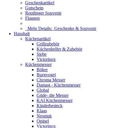
Geschenkartikel
Gutschein
Reutlinger Souvenir
Flaggen
Mehr Details:
Geschenke & Souvenir
Haushalt
Küchenartikel
Grillzubehör
Küchenhelfer & Zubehör
Siebe
Victorinox
Küchenmesser
Böker
Burgvogel
Chroma Messer
Damast - Küchenmesser
Global
Güde- die Messer
KAI Küchenmesser
Kinderbesteck
Klaas
Nesmuk
Opinel
Victorinox