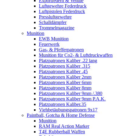
Exportfedern & Ventile
Luftgewehre Federdruck
Luftpistolen Federdruck
Pressluftgewehre
Schalldämpfer
Trommelmagazine
Munition
EWB Munition
Feuerwerk
Gas- & Pfefferpatronen
Munition für Co2- & Luftdruckwaffen
Platzpatronen Kaliber .22 lang
Platzpatronen Kaliber .315
Platzpatronen Kaliber .45
Platzpatronen Kaliber 2mm
Platzpatronen Kaliber 6mm
Platzpatronen Kaliber 8mm
Platzpatronen Kaliber 9mm /.380
Platzpatronen Kaliber 9mm P.A.K.
Platzpatronen Kaliber.35
Viehbetäubungspatronen 9x17
Paintball, Gotcha & Home Defense
Munition
RAM Real Action Marker
T4E Rubberball Waffen