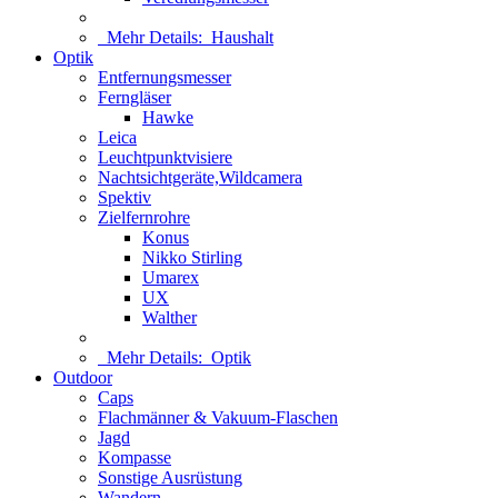
Mehr Details:
Haushalt
Optik
Entfernungsmesser
Ferngläser
Hawke
Leica
Leuchtpunktvisiere
Nachtsichtgeräte,Wildcamera
Spektiv
Zielfernrohre
Konus
Nikko Stirling
Umarex
UX
Walther
Mehr Details:
Optik
Outdoor
Caps
Flachmänner & Vakuum-Flaschen
Jagd
Kompasse
Sonstige Ausrüstung
Wandern