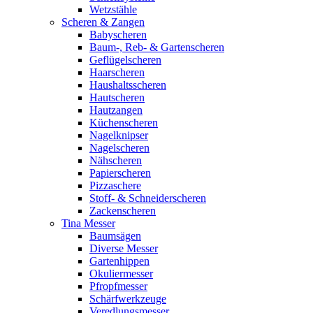
Wetzstähle
Scheren & Zangen
Babyscheren
Baum-, Reb- & Gartenscheren
Geflügelscheren
Haarscheren
Haushaltsscheren
Hautscheren
Hautzangen
Küchenscheren
Nagelknipser
Nagelscheren
Nähscheren
Papierscheren
Pizzaschere
Stoff- & Schneiderscheren
Zackenscheren
Tina Messer
Baumsägen
Diverse Messer
Gartenhippen
Okuliermesser
Pfropfmesser
Schärfwerkzeuge
Veredlungsmesser