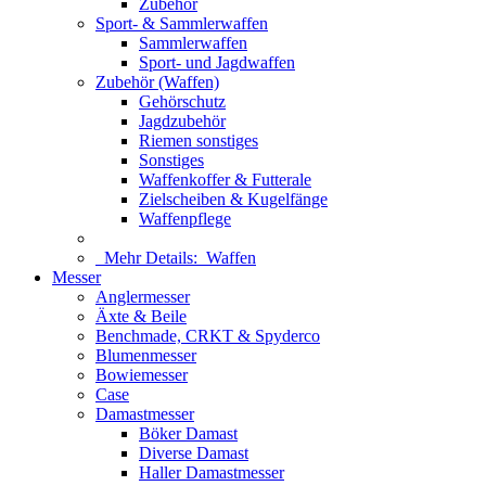
Zubehör
Sport- & Sammlerwaffen
Sammlerwaffen
Sport- und Jagdwaffen
Zubehör (Waffen)
Gehörschutz
Jagdzubehör
Riemen sonstiges
Sonstiges
Waffenkoffer & Futterale
Zielscheiben & Kugelfänge
Waffenpflege
Mehr Details:
Waffen
Messer
Anglermesser
Äxte & Beile
Benchmade, CRKT & Spyderco
Blumenmesser
Bowiemesser
Case
Damastmesser
Böker Damast
Diverse Damast
Haller Damastmesser