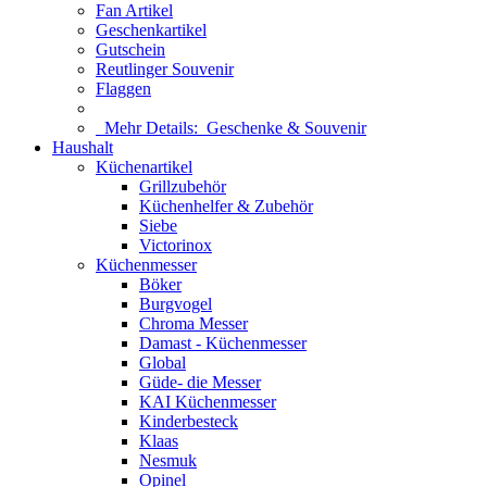
Fan Artikel
Geschenkartikel
Gutschein
Reutlinger Souvenir
Flaggen
Mehr Details:
Geschenke & Souvenir
Haushalt
Küchenartikel
Grillzubehör
Küchenhelfer & Zubehör
Siebe
Victorinox
Küchenmesser
Böker
Burgvogel
Chroma Messer
Damast - Küchenmesser
Global
Güde- die Messer
KAI Küchenmesser
Kinderbesteck
Klaas
Nesmuk
Opinel