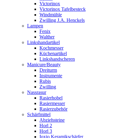
Victorinox
Victorinox Tafelbesteck
Windmühle
Zwilling J.A. Henckels
Lampen
Fenix
Walther
Linkshandartikel
Kochmesser
Küchenartikel
Linkshandscheren
Manicure/Beauty
Dreiturm
Instrumente
Rubis
Zwilling
Nassrasur
Rasierhobel
Rasiermesser
Rasierzubehör
Schärfmittel
Abziehsteine
Horl 2
Horl 3
Ioxio Keramikschärfer