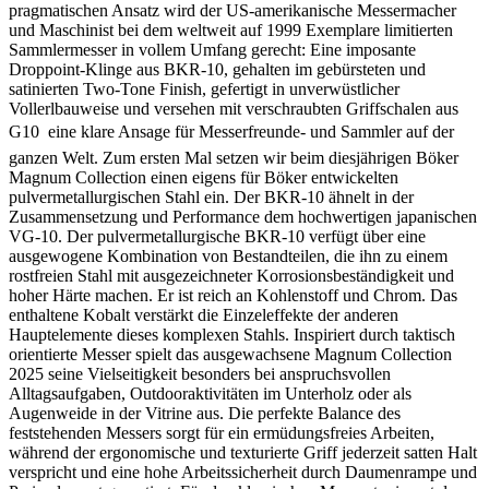
pragmatischen Ansatz wird der US-amerikanische Messermacher
und Maschinist bei dem weltweit auf 1999 Exemplare limitierten
Sammlermesser in vollem Umfang gerecht: Eine imposante
Droppoint-Klinge aus BKR-10, gehalten im gebürsteten und
satinierten Two-Tone Finish, gefertigt in unverwüstlicher
Vollerlbauweise und versehen mit verschraubten Griffschalen aus
G10  eine klare Ansage für Messerfreunde- und Sammler auf der
ganzen Welt. Zum ersten Mal setzen wir beim diesjährigen Böker
Magnum Collection einen eigens für Böker entwickelten
pulvermetallurgischen Stahl ein. Der BKR-10 ähnelt in der
Zusammensetzung und Performance dem hochwertigen japanischen
VG-10. Der pulvermetallurgische BKR-10 verfügt über eine
ausgewogene Kombination von Bestandteilen, die ihn zu einem
rostfreien Stahl mit ausgezeichneter Korrosionsbeständigkeit und
hoher Härte machen. Er ist reich an Kohlenstoff und Chrom. Das
enthaltene Kobalt verstärkt die Einzeleffekte der anderen
Hauptelemente dieses komplexen Stahls. Inspiriert durch taktisch
orientierte Messer spielt das ausgewachsene Magnum Collection
2025 seine Vielseitigkeit besonders bei anspruchsvollen
Alltagsaufgaben, Outdooraktivitäten im Unterholz oder als
Augenweide in der Vitrine aus. Die perfekte Balance des
feststehenden Messers sorgt für ein ermüdungsfreies Arbeiten,
während der ergonomische und texturierte Griff jederzeit satten Halt
verspricht und eine hohe Arbeitssicherheit durch Daumenrampe und