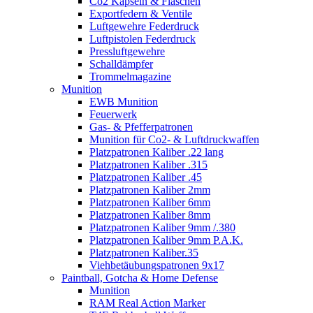
Co2 Kapseln & Flaschen
Exportfedern & Ventile
Luftgewehre Federdruck
Luftpistolen Federdruck
Pressluftgewehre
Schalldämpfer
Trommelmagazine
Munition
EWB Munition
Feuerwerk
Gas- & Pfefferpatronen
Munition für Co2- & Luftdruckwaffen
Platzpatronen Kaliber .22 lang
Platzpatronen Kaliber .315
Platzpatronen Kaliber .45
Platzpatronen Kaliber 2mm
Platzpatronen Kaliber 6mm
Platzpatronen Kaliber 8mm
Platzpatronen Kaliber 9mm /.380
Platzpatronen Kaliber 9mm P.A.K.
Platzpatronen Kaliber.35
Viehbetäubungspatronen 9x17
Paintball, Gotcha & Home Defense
Munition
RAM Real Action Marker