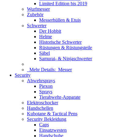
Limited Edition bis 2019
Wurfmesser
Zubehör
Messerhüllen & Etuis
Schwerter
Der Hobbit
Helme
Historische Schwerter
Rüstungen & Rüstungsteile
Säbel
Samurai- & Ninjaschwerter
Mehr Details:
Messer
Security
Abwehrsprays
Piexon
Sprays
Tierabwehr-Apparate
Elektroschocker
Handschellen
Kubotane & Tactical Pens
Security Bekleidung
Caps
Einsatzwesten
Handschuhe