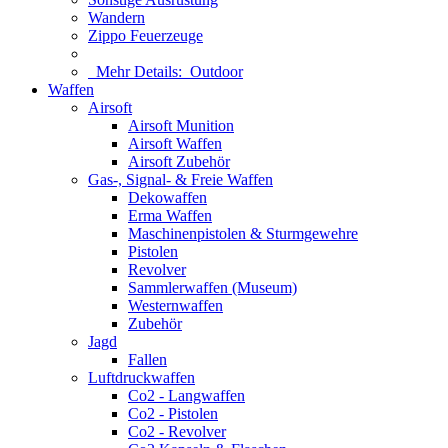
Wandern
Zippo Feuerzeuge
Mehr Details:
Outdoor
Waffen
Airsoft
Airsoft Munition
Airsoft Waffen
Airsoft Zubehör
Gas-, Signal- & Freie Waffen
Dekowaffen
Erma Waffen
Maschinenpistolen & Sturmgewehre
Pistolen
Revolver
Sammlerwaffen (Museum)
Westernwaffen
Zubehör
Jagd
Fallen
Luftdruckwaffen
Co2 - Langwaffen
Co2 - Pistolen
Co2 - Revolver