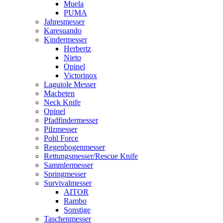
Muela
PUMA
Jahresmesser
Karesuando
Kindermesser
Herbertz
Nieto
Opinel
Victorinox
Laguiole Messer
Macheten
Neck Knife
Opinel
Pfadfindermesser
Pilzmesser
Pohl Force
Regenbogenmesser
Rettungsmesser/Rescue Knife
Sammlermesser
Springmesser
Survivalmesser
AITOR
Rambo
Sonstige
Taschenmesser