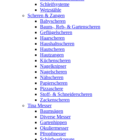
Schleifsysteme
Wetzstähle
Scheren & Zangen
Babyscheren
Baum-, Reb- & Gartenscheren
Geflügelscheren
Haarscheren
Haushaltsscheren
Hautscheren
Hautzangen
Küchenscheren
Nagelknipser
Nagelscheren
Nähscheren
Papierscheren
Pizzaschere
Stoff- & Schneiderscheren
Zackenscheren
Tina Messer
Baumsägen
Diverse Messer
Gartenhippen
Okuliermesser
Pfropfmesser
Schärfwerkzeuge