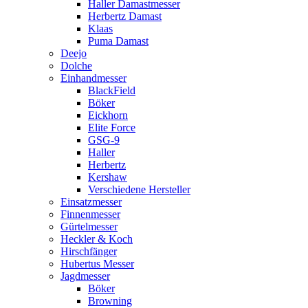
Haller Damastmesser
Herbertz Damast
Klaas
Puma Damast
Deejo
Dolche
Einhandmesser
BlackField
Böker
Eickhorn
Elite Force
GSG-9
Haller
Herbertz
Kershaw
Verschiedene Hersteller
Einsatzmesser
Finnenmesser
Gürtelmesser
Heckler & Koch
Hirschfänger
Hubertus Messer
Jagdmesser
Böker
Browning