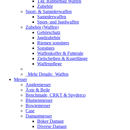
T4E Rubberball Waffen
Zubehör
Sport- & Sammlerwaffen
Sammlerwaffen
Sport- und Jagdwaffen
Zubehör (Waffen)
Gehörschutz
Jagdzubehör
Riemen sonstiges
Sonstiges
Waffenkoffer & Futterale
Zielscheiben & Kugelfänge
Waffenpflege
Mehr Details:
Waffen
Messer
Anglermesser
Äxte & Beile
Benchmade, CRKT & Spyderco
Blumenmesser
Bowiemesser
Case
Damastmesser
Böker Damast
Diverse Damast