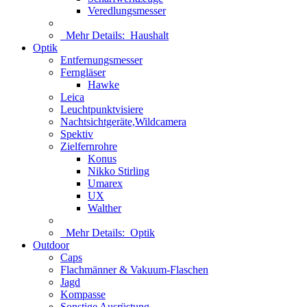
Veredlungsmesser
Mehr Details:
Haushalt
Optik
Entfernungsmesser
Ferngläser
Hawke
Leica
Leuchtpunktvisiere
Nachtsichtgeräte,Wildcamera
Spektiv
Zielfernrohre
Konus
Nikko Stirling
Umarex
UX
Walther
Mehr Details:
Optik
Outdoor
Caps
Flachmänner & Vakuum-Flaschen
Jagd
Kompasse
Sonstige Ausrüstung