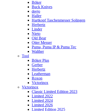
Böker
Buck Knives
deejo
Haller
Hartkopf Taschenmesser Solingen
Herbertz
Linder
Nieto
Old Bear
Otter Messer
Puma, Puma IP & Puma Tec
Walther
Tool
Böker Plus
Gerber
Herbertz
Leatherman
Roxon
Victorinox
Victorinox
Classic Limited Edition 2023
Limited 2022
Limited 2024
Limited 2026
Limited Edition 2025