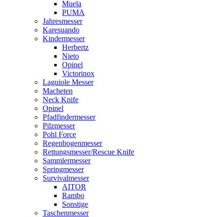
Muela
PUMA
Jahresmesser
Karesuando
Kindermesser
Herbertz
Nieto
Opinel
Victorinox
Laguiole Messer
Macheten
Neck Knife
Opinel
Pfadfindermesser
Pilzmesser
Pohl Force
Regenbogenmesser
Rettungsmesser/Rescue Knife
Sammlermesser
Springmesser
Survivalmesser
AITOR
Rambo
Sonstige
Taschenmesser