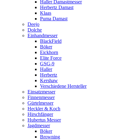
Haller Damastmesser
Herbertz Damast
Klaas
Puma Damast
Deejo
Dolche
Einhandmesser
BlackField
Böker
Eickhorn
Elite Force
GSG-9
Haller
Herbertz
Kershaw
Verschiedene Hersteller
Einsatzmesser
Finnenmesser
Gürtelmesser
Heckler & Koch
Hirschfänger
Hubertus Messer
Jagdmesser
Böker
Browning