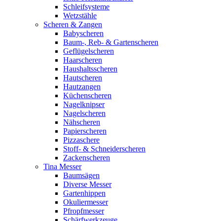
Schleifsysteme
Wetzstähle
Scheren & Zangen
Babyscheren
Baum-, Reb- & Gartenscheren
Geflügelscheren
Haarscheren
Haushaltsscheren
Hautscheren
Hautzangen
Küchenscheren
Nagelknipser
Nagelscheren
Nähscheren
Papierscheren
Pizzaschere
Stoff- & Schneiderscheren
Zackenscheren
Tina Messer
Baumsägen
Diverse Messer
Gartenhippen
Okuliermesser
Pfropfmesser
Schärfwerkzeuge