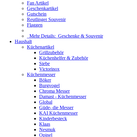
Fan Artikel
Geschenkartikel
Gutschein
Reutlinger Souvenir
Flaggen
Mehr Details:
Geschenke & Souvenir
Haushalt
Küchenartikel
Grillzubehör
Küchenhelfer & Zubehör
Siebe
Victorinox
Küchenmesser
Böker
Burgvogel
Chroma Messer
Damast - Küchenmesser
Global
Güde- die Messer
KAI Küchenmesser
Kinderbesteck
Klaas
Nesmuk
Opinel