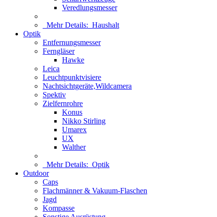
Veredlungsmesser
Mehr Details:
Haushalt
Optik
Entfernungsmesser
Ferngläser
Hawke
Leica
Leuchtpunktvisiere
Nachtsichtgeräte,Wildcamera
Spektiv
Zielfernrohre
Konus
Nikko Stirling
Umarex
UX
Walther
Mehr Details:
Optik
Outdoor
Caps
Flachmänner & Vakuum-Flaschen
Jagd
Kompasse
Sonstige Ausrüstung