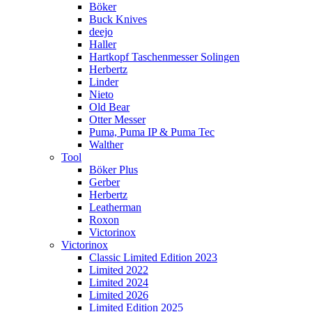
Böker
Buck Knives
deejo
Haller
Hartkopf Taschenmesser Solingen
Herbertz
Linder
Nieto
Old Bear
Otter Messer
Puma, Puma IP & Puma Tec
Walther
Tool
Böker Plus
Gerber
Herbertz
Leatherman
Roxon
Victorinox
Victorinox
Classic Limited Edition 2023
Limited 2022
Limited 2024
Limited 2026
Limited Edition 2025