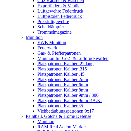
Co2 Kapseln & Flaschen
Exportfedern & Ventile
Luftgewehre Federdruck
Luftpistolen Federdruck
Pressluftgewehre
Schalldämpfer
Trommelmagazine
Munition
EWB Munition
Feuerwerk
Gas- & Pfefferpatronen
Munition für Co2- & Luftdruckwaffen
Platzpatronen Kaliber .22 lang
Platzpatronen Kaliber .315
Platzpatronen Kaliber .45
Platzpatronen Kaliber 2mm
Platzpatronen Kaliber 6mm
Platzpatronen Kaliber 8mm
Platzpatronen Kaliber 9mm /.380
Platzpatronen Kaliber 9mm P.A.K.
Platzpatronen Kaliber.35
Viehbetäubungspatronen 9x17
Paintball, Gotcha & Home Defense
Munition
RAM Real Action Marker