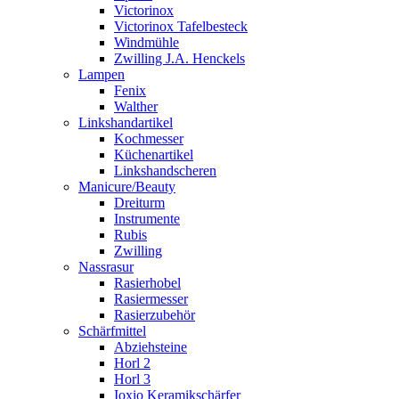
Victorinox
Victorinox Tafelbesteck
Windmühle
Zwilling J.A. Henckels
Lampen
Fenix
Walther
Linkshandartikel
Kochmesser
Küchenartikel
Linkshandscheren
Manicure/Beauty
Dreiturm
Instrumente
Rubis
Zwilling
Nassrasur
Rasierhobel
Rasiermesser
Rasierzubehör
Schärfmittel
Abziehsteine
Horl 2
Horl 3
Ioxio Keramikschärfer