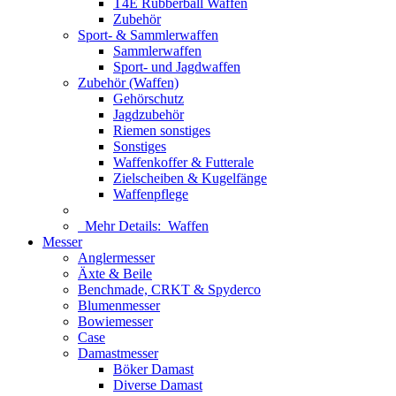
T4E Rubberball Waffen
Zubehör
Sport- & Sammlerwaffen
Sammlerwaffen
Sport- und Jagdwaffen
Zubehör (Waffen)
Gehörschutz
Jagdzubehör
Riemen sonstiges
Sonstiges
Waffenkoffer & Futterale
Zielscheiben & Kugelfänge
Waffenpflege
Mehr Details:
Waffen
Messer
Anglermesser
Äxte & Beile
Benchmade, CRKT & Spyderco
Blumenmesser
Bowiemesser
Case
Damastmesser
Böker Damast
Diverse Damast