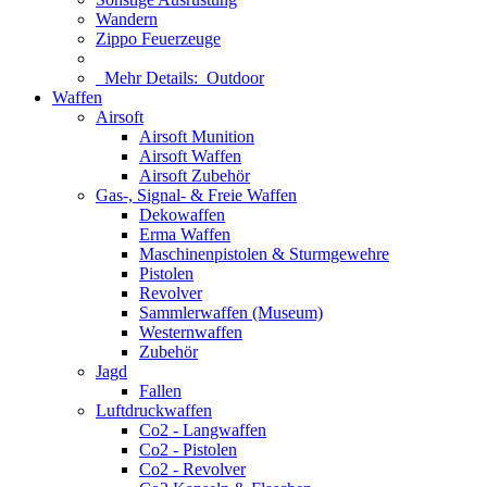
Wandern
Zippo Feuerzeuge
Mehr Details:
Outdoor
Waffen
Airsoft
Airsoft Munition
Airsoft Waffen
Airsoft Zubehör
Gas-, Signal- & Freie Waffen
Dekowaffen
Erma Waffen
Maschinenpistolen & Sturmgewehre
Pistolen
Revolver
Sammlerwaffen (Museum)
Westernwaffen
Zubehör
Jagd
Fallen
Luftdruckwaffen
Co2 - Langwaffen
Co2 - Pistolen
Co2 - Revolver