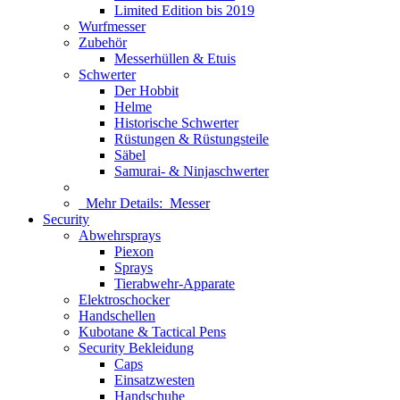
Limited Edition bis 2019
Wurfmesser
Zubehör
Messerhüllen & Etuis
Schwerter
Der Hobbit
Helme
Historische Schwerter
Rüstungen & Rüstungsteile
Säbel
Samurai- & Ninjaschwerter
Mehr Details:
Messer
Security
Abwehrsprays
Piexon
Sprays
Tierabwehr-Apparate
Elektroschocker
Handschellen
Kubotane & Tactical Pens
Security Bekleidung
Caps
Einsatzwesten
Handschuhe