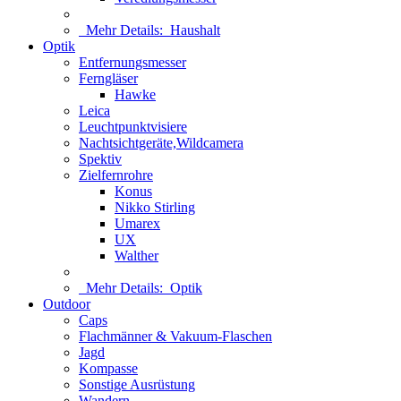
Mehr Details:
Haushalt
Optik
Entfernungsmesser
Ferngläser
Hawke
Leica
Leuchtpunktvisiere
Nachtsichtgeräte,Wildcamera
Spektiv
Zielfernrohre
Konus
Nikko Stirling
Umarex
UX
Walther
Mehr Details:
Optik
Outdoor
Caps
Flachmänner & Vakuum-Flaschen
Jagd
Kompasse
Sonstige Ausrüstung
Wandern