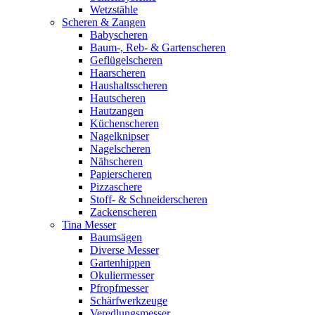
Wetzstähle
Scheren & Zangen
Babyscheren
Baum-, Reb- & Gartenscheren
Geflügelscheren
Haarscheren
Haushaltsscheren
Hautscheren
Hautzangen
Küchenscheren
Nagelknipser
Nagelscheren
Nähscheren
Papierscheren
Pizzaschere
Stoff- & Schneiderscheren
Zackenscheren
Tina Messer
Baumsägen
Diverse Messer
Gartenhippen
Okuliermesser
Pfropfmesser
Schärfwerkzeuge
Veredlungsmesser