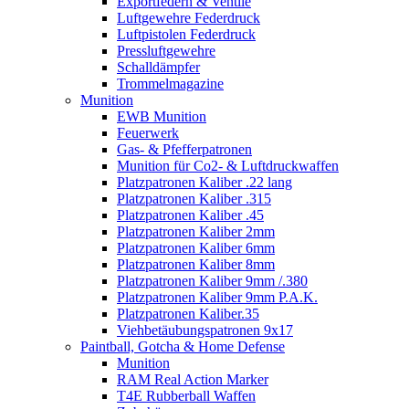
Exportfedern & Ventile
Luftgewehre Federdruck
Luftpistolen Federdruck
Pressluftgewehre
Schalldämpfer
Trommelmagazine
Munition
EWB Munition
Feuerwerk
Gas- & Pfefferpatronen
Munition für Co2- & Luftdruckwaffen
Platzpatronen Kaliber .22 lang
Platzpatronen Kaliber .315
Platzpatronen Kaliber .45
Platzpatronen Kaliber 2mm
Platzpatronen Kaliber 6mm
Platzpatronen Kaliber 8mm
Platzpatronen Kaliber 9mm /.380
Platzpatronen Kaliber 9mm P.A.K.
Platzpatronen Kaliber.35
Viehbetäubungspatronen 9x17
Paintball, Gotcha & Home Defense
Munition
RAM Real Action Marker
T4E Rubberball Waffen