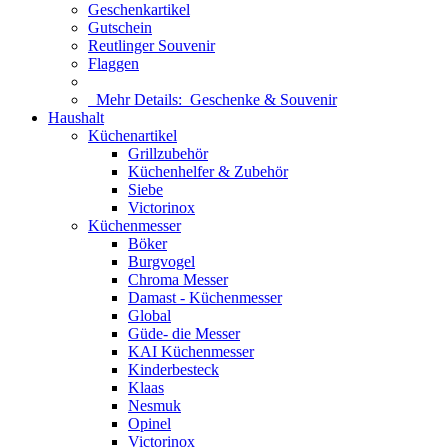
Geschenkartikel
Gutschein
Reutlinger Souvenir
Flaggen
Mehr Details:
Geschenke & Souvenir
Haushalt
Küchenartikel
Grillzubehör
Küchenhelfer & Zubehör
Siebe
Victorinox
Küchenmesser
Böker
Burgvogel
Chroma Messer
Damast - Küchenmesser
Global
Güde- die Messer
KAI Küchenmesser
Kinderbesteck
Klaas
Nesmuk
Opinel
Victorinox