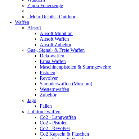
Zippo Feuerzeuge
Mehr Details:
Outdoor
Waffen
Airsoft
Airsoft Munition
Airsoft Waffen
Airsoft Zubehör
Gas-, Signal- & Freie Waffen
Dekowaffen
Erma Waffen
Maschinenpistolen & Sturmgewehre
Pistolen
Revolver
Sammlerwaffen (Museum)
Westernwaffen
Zubehör
Jagd
Fallen
Luftdruckwaffen
Co2 - Langwaffen
Co2 - Pistolen
Co2 - Revolver
Co2 Kapseln & Flaschen