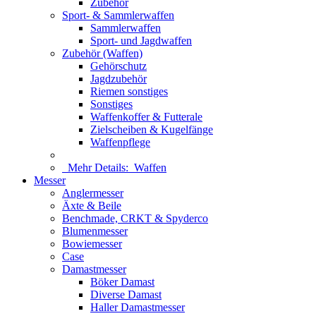
Zubehör
Sport- & Sammlerwaffen
Sammlerwaffen
Sport- und Jagdwaffen
Zubehör (Waffen)
Gehörschutz
Jagdzubehör
Riemen sonstiges
Sonstiges
Waffenkoffer & Futterale
Zielscheiben & Kugelfänge
Waffenpflege
Mehr Details:
Waffen
Messer
Anglermesser
Äxte & Beile
Benchmade, CRKT & Spyderco
Blumenmesser
Bowiemesser
Case
Damastmesser
Böker Damast
Diverse Damast
Haller Damastmesser