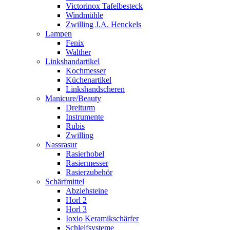
Victorinox Tafelbesteck
Windmühle
Zwilling J.A. Henckels
Lampen
Fenix
Walther
Linkshandartikel
Kochmesser
Küchenartikel
Linkshandscheren
Manicure/Beauty
Dreiturm
Instrumente
Rubis
Zwilling
Nassrasur
Rasierhobel
Rasiermesser
Rasierzubehör
Schärfmittel
Abziehsteine
Horl 2
Horl 3
Ioxio Keramikschärfer
Schleifsysteme