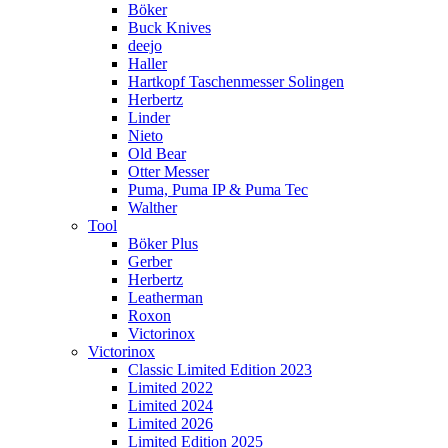
Böker
Buck Knives
deejo
Haller
Hartkopf Taschenmesser Solingen
Herbertz
Linder
Nieto
Old Bear
Otter Messer
Puma, Puma IP & Puma Tec
Walther
Tool
Böker Plus
Gerber
Herbertz
Leatherman
Roxon
Victorinox
Victorinox
Classic Limited Edition 2023
Limited 2022
Limited 2024
Limited 2026
Limited Edition 2025