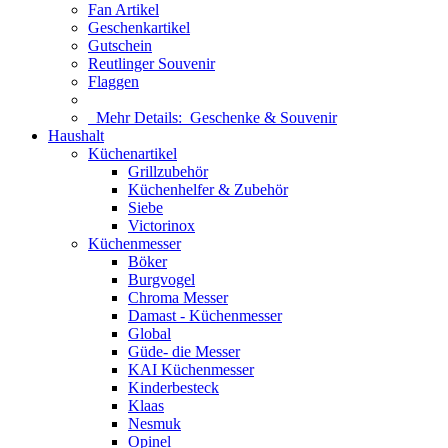
Fan Artikel
Geschenkartikel
Gutschein
Reutlinger Souvenir
Flaggen
Mehr Details:
Geschenke & Souvenir
Haushalt
Küchenartikel
Grillzubehör
Küchenhelfer & Zubehör
Siebe
Victorinox
Küchenmesser
Böker
Burgvogel
Chroma Messer
Damast - Küchenmesser
Global
Güde- die Messer
KAI Küchenmesser
Kinderbesteck
Klaas
Nesmuk
Opinel