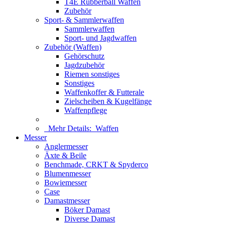
T4E Rubberball Waffen
Zubehör
Sport- & Sammlerwaffen
Sammlerwaffen
Sport- und Jagdwaffen
Zubehör (Waffen)
Gehörschutz
Jagdzubehör
Riemen sonstiges
Sonstiges
Waffenkoffer & Futterale
Zielscheiben & Kugelfänge
Waffenpflege
Mehr Details:
Waffen
Messer
Anglermesser
Äxte & Beile
Benchmade, CRKT & Spyderco
Blumenmesser
Bowiemesser
Case
Damastmesser
Böker Damast
Diverse Damast