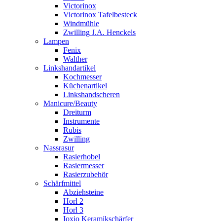
Victorinox
Victorinox Tafelbesteck
Windmühle
Zwilling J.A. Henckels
Lampen
Fenix
Walther
Linkshandartikel
Kochmesser
Küchenartikel
Linkshandscheren
Manicure/Beauty
Dreiturm
Instrumente
Rubis
Zwilling
Nassrasur
Rasierhobel
Rasiermesser
Rasierzubehör
Schärfmittel
Abziehsteine
Horl 2
Horl 3
Ioxio Keramikschärfer