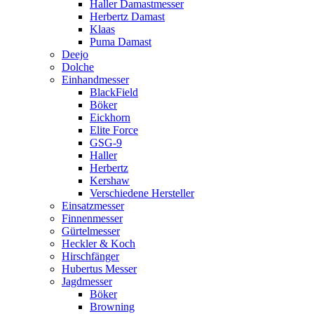
Haller Damastmesser
Herbertz Damast
Klaas
Puma Damast
Deejo
Dolche
Einhandmesser
BlackField
Böker
Eickhorn
Elite Force
GSG-9
Haller
Herbertz
Kershaw
Verschiedene Hersteller
Einsatzmesser
Finnenmesser
Gürtelmesser
Heckler & Koch
Hirschfänger
Hubertus Messer
Jagdmesser
Böker
Browning