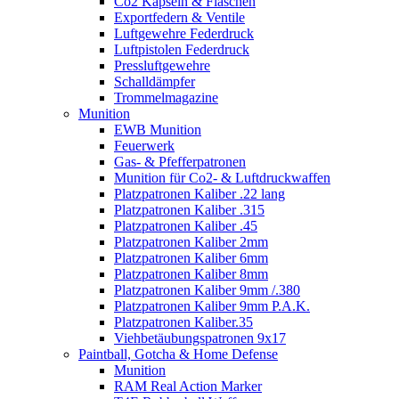
Co2 Kapseln & Flaschen
Exportfedern & Ventile
Luftgewehre Federdruck
Luftpistolen Federdruck
Pressluftgewehre
Schalldämpfer
Trommelmagazine
Munition
EWB Munition
Feuerwerk
Gas- & Pfefferpatronen
Munition für Co2- & Luftdruckwaffen
Platzpatronen Kaliber .22 lang
Platzpatronen Kaliber .315
Platzpatronen Kaliber .45
Platzpatronen Kaliber 2mm
Platzpatronen Kaliber 6mm
Platzpatronen Kaliber 8mm
Platzpatronen Kaliber 9mm /.380
Platzpatronen Kaliber 9mm P.A.K.
Platzpatronen Kaliber.35
Viehbetäubungspatronen 9x17
Paintball, Gotcha & Home Defense
Munition
RAM Real Action Marker