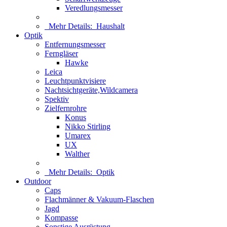
Veredlungsmesser
Mehr Details:
Haushalt
Optik
Entfernungsmesser
Ferngläser
Hawke
Leica
Leuchtpunktvisiere
Nachtsichtgeräte,Wildcamera
Spektiv
Zielfernrohre
Konus
Nikko Stirling
Umarex
UX
Walther
Mehr Details:
Optik
Outdoor
Caps
Flachmänner & Vakuum-Flaschen
Jagd
Kompasse
Sonstige Ausrüstung