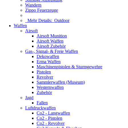
Wandern
Zippo Feuerzeuge
Mehr Details:
Outdoor
Waffen
Airsoft
Airsoft Munition
Airsoft Waffen
Airsoft Zubehör
Gas-, Signal- & Freie Waffen
Dekowaffen
Erma Waffen
Maschinenpistolen & Sturmgewehre
Pistolen
Revolver
Sammlerwaffen (Museum)
Westernwaffen
Zubehör
Jagd
Fallen
Luftdruckwaffen
Co2 - Langwaffen
Co2 - Pistolen
Co2 - Revolver