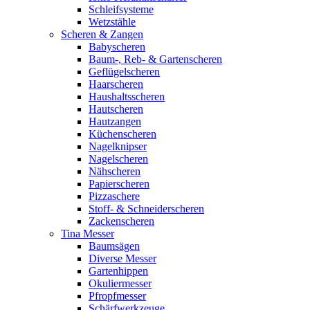
Schleifsysteme
Wetzstähle
Scheren & Zangen
Babyscheren
Baum-, Reb- & Gartenscheren
Geflügelscheren
Haarscheren
Haushaltsscheren
Hautscheren
Hautzangen
Küchenscheren
Nagelknipser
Nagelscheren
Nähscheren
Papierscheren
Pizzaschere
Stoff- & Schneiderscheren
Zackenscheren
Tina Messer
Baumsägen
Diverse Messer
Gartenhippen
Okuliermesser
Pfropfmesser
Schärfwerkzeuge