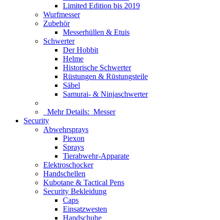
Limited Edition bis 2019
Wurfmesser
Zubehör
Messerhüllen & Etuis
Schwerter
Der Hobbit
Helme
Historische Schwerter
Rüstungen & Rüstungsteile
Säbel
Samurai- & Ninjaschwerter
Mehr Details:
Messer
Security
Abwehrsprays
Piexon
Sprays
Tierabwehr-Apparate
Elektroschocker
Handschellen
Kubotane & Tactical Pens
Security Bekleidung
Caps
Einsatzwesten
Handschuhe