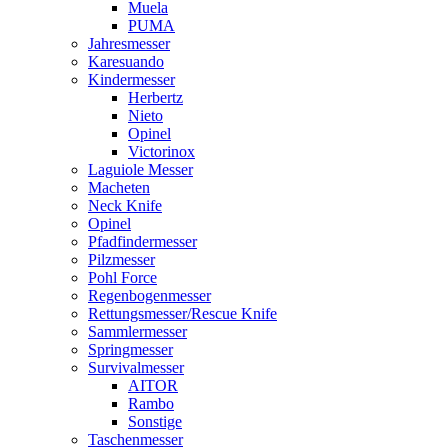
Muela
PUMA
Jahresmesser
Karesuando
Kindermesser
Herbertz
Nieto
Opinel
Victorinox
Laguiole Messer
Macheten
Neck Knife
Opinel
Pfadfindermesser
Pilzmesser
Pohl Force
Regenbogenmesser
Rettungsmesser/Rescue Knife
Sammlermesser
Springmesser
Survivalmesser
AITOR
Rambo
Sonstige
Taschenmesser