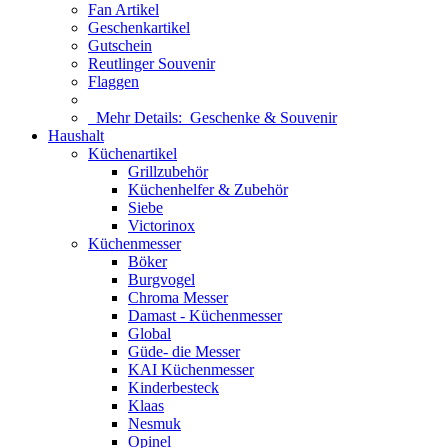
Fan Artikel
Geschenkartikel
Gutschein
Reutlinger Souvenir
Flaggen
Mehr Details:
Geschenke & Souvenir
Haushalt
Küchenartikel
Grillzubehör
Küchenhelfer & Zubehör
Siebe
Victorinox
Küchenmesser
Böker
Burgvogel
Chroma Messer
Damast - Küchenmesser
Global
Güde- die Messer
KAI Küchenmesser
Kinderbesteck
Klaas
Nesmuk
Opinel