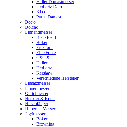
Haller Damastmesser
Herbertz Damast
Klaas
Puma Damast
Deejo
Dolche
Einhandmesser
BlackField
Böker
Eickhorn
Elite Force
GSG-9
Haller
Herbertz
Kershaw
Verschiedene Hersteller
Einsatzmesser
Finnenmesser
Gürtelmesser
Heckler & Koch
Hirschfänger
Hubertus Messer
Jagdmesser
Böker
Browning