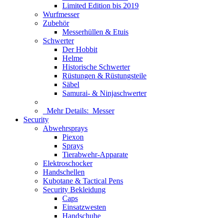
Limited Edition bis 2019
Wurfmesser
Zubehör
Messerhüllen & Etuis
Schwerter
Der Hobbit
Helme
Historische Schwerter
Rüstungen & Rüstungsteile
Säbel
Samurai- & Ninjaschwerter
Mehr Details:
Messer
Security
Abwehrsprays
Piexon
Sprays
Tierabwehr-Apparate
Elektroschocker
Handschellen
Kubotane & Tactical Pens
Security Bekleidung
Caps
Einsatzwesten
Handschuhe