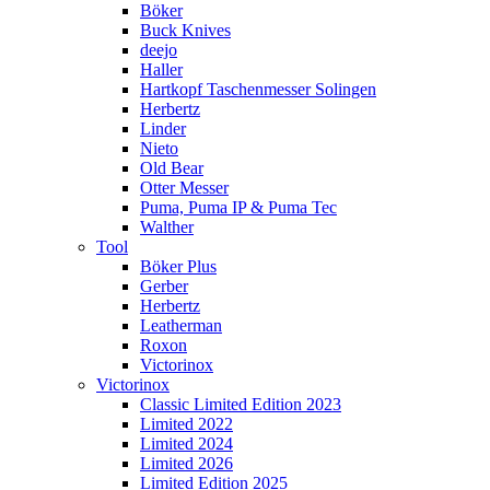
Böker
Buck Knives
deejo
Haller
Hartkopf Taschenmesser Solingen
Herbertz
Linder
Nieto
Old Bear
Otter Messer
Puma, Puma IP & Puma Tec
Walther
Tool
Böker Plus
Gerber
Herbertz
Leatherman
Roxon
Victorinox
Victorinox
Classic Limited Edition 2023
Limited 2022
Limited 2024
Limited 2026
Limited Edition 2025