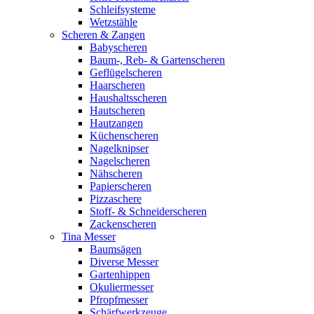
Schleifsysteme
Wetzstähle
Scheren & Zangen
Babyscheren
Baum-, Reb- & Gartenscheren
Geflügelscheren
Haarscheren
Haushaltsscheren
Hautscheren
Hautzangen
Küchenscheren
Nagelknipser
Nagelscheren
Nähscheren
Papierscheren
Pizzaschere
Stoff- & Schneiderscheren
Zackenscheren
Tina Messer
Baumsägen
Diverse Messer
Gartenhippen
Okuliermesser
Pfropfmesser
Schärfwerkzeuge