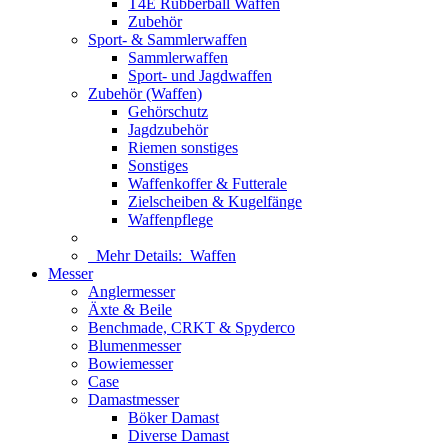
T4E Rubberball Waffen
Zubehör
Sport- & Sammlerwaffen
Sammlerwaffen
Sport- und Jagdwaffen
Zubehör (Waffen)
Gehörschutz
Jagdzubehör
Riemen sonstiges
Sonstiges
Waffenkoffer & Futterale
Zielscheiben & Kugelfänge
Waffenpflege
Mehr Details:
Waffen
Messer
Anglermesser
Äxte & Beile
Benchmade, CRKT & Spyderco
Blumenmesser
Bowiemesser
Case
Damastmesser
Böker Damast
Diverse Damast