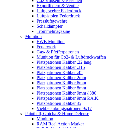
Co2 Kapseln & Flaschen
Exportfedern & Ventile
Luftgewehre Federdruck
Luftpistolen Federdruck
Pressluftgewehre
Schalldämpfer
Trommelmagazine
Munition
EWB Munition
Feuerwerk
Gas- & Pfefferpatronen
Munition für Co2- & Luftdruckwaffen
Platzpatronen Kaliber .22 lang
Platzpatronen Kaliber .315
Platzpatronen Kaliber .45
Platzpatronen Kaliber 2mm
Platzpatronen Kaliber 6mm
Platzpatronen Kaliber 8mm
Platzpatronen Kaliber 9mm /.380
Platzpatronen Kaliber 9mm P.A.K.
Platzpatronen Kaliber.35
Viehbetäubungspatronen 9x17
Paintball, Gotcha & Home Defense
Munition
RAM Real Action Marker