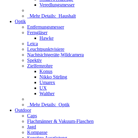
Veredlungsmesser
Mehr Details:
Haushalt
Optik
Entfernungsmesser
Ferngläser
Hawke
Leica
Leuchtpunktvisiere
Nachtsichtgeräte,Wildcamera
Spektiv
Zielfernrohre
Konus
Nikko Stirling
Umarex
UX
Walther
Mehr Details:
Optik
Outdoor
Caps
Flachmänner & Vakuum-Flaschen
Jagd
Kompasse
Sonstige Ausrüstung