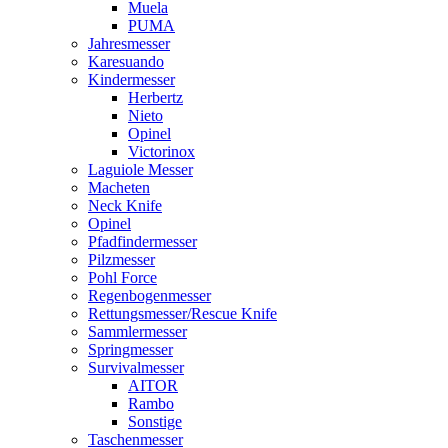
Muela
PUMA
Jahresmesser
Karesuando
Kindermesser
Herbertz
Nieto
Opinel
Victorinox
Laguiole Messer
Macheten
Neck Knife
Opinel
Pfadfindermesser
Pilzmesser
Pohl Force
Regenbogenmesser
Rettungsmesser/Rescue Knife
Sammlermesser
Springmesser
Survivalmesser
AITOR
Rambo
Sonstige
Taschenmesser