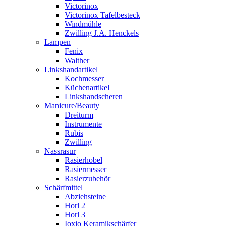
Victorinox
Victorinox Tafelbesteck
Windmühle
Zwilling J.A. Henckels
Lampen
Fenix
Walther
Linkshandartikel
Kochmesser
Küchenartikel
Linkshandscheren
Manicure/Beauty
Dreiturm
Instrumente
Rubis
Zwilling
Nassrasur
Rasierhobel
Rasiermesser
Rasierzubehör
Schärfmittel
Abziehsteine
Horl 2
Horl 3
Ioxio Keramikschärfer