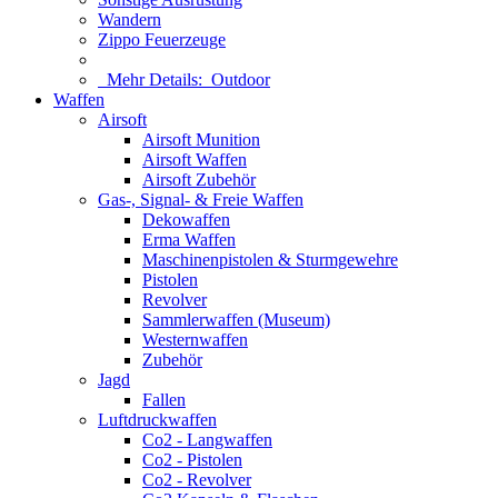
Wandern
Zippo Feuerzeuge
Mehr Details:
Outdoor
Waffen
Airsoft
Airsoft Munition
Airsoft Waffen
Airsoft Zubehör
Gas-, Signal- & Freie Waffen
Dekowaffen
Erma Waffen
Maschinenpistolen & Sturmgewehre
Pistolen
Revolver
Sammlerwaffen (Museum)
Westernwaffen
Zubehör
Jagd
Fallen
Luftdruckwaffen
Co2 - Langwaffen
Co2 - Pistolen
Co2 - Revolver