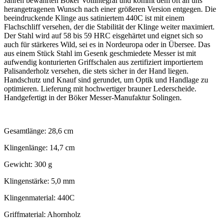
Jahren bewährten Böker Vollintegral und kommt dem oft an uns
herangetragenen Wunsch nach einer größeren Version entgegen. Die
beeindruckende Klinge aus satiniertem 440C ist mit einem
Flachschliff versehen, der die Stabilität der Klinge weiter maximiert.
Der Stahl wird auf 58 bis 59 HRC eisgehärtet und eignet sich so
auch für stärkeres Wild, sei es in Nordeuropa oder in Übersee. Das
aus einem Stück Stahl im Gesenk geschmiedete Messer ist mit
aufwendig konturierten Griffschalen aus zertifiziert importiertem
Palisanderholz versehen, die stets sicher in der Hand liegen.
Handschutz und Knauf sind gerundet, um Optik und Handlage zu
optimieren. Lieferung mit hochwertiger brauner Lederscheide.
Handgefertigt in der Böker Messer-Manufaktur Solingen.
Gesamtlänge: 28,6 cm
Klingenlänge: 14,7 cm
Gewicht: 300 g
Klingenstärke: 5,0 mm
Klingenmaterial: 440C
Griffmaterial: Ahornholz