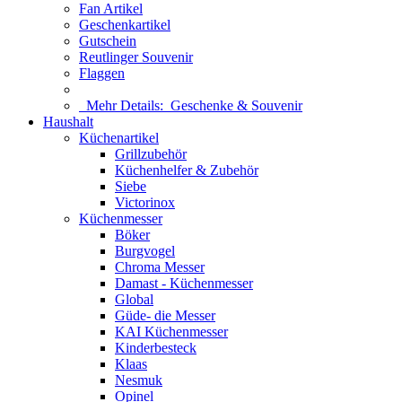
Fan Artikel
Geschenkartikel
Gutschein
Reutlinger Souvenir
Flaggen
Mehr Details:
Geschenke & Souvenir
Haushalt
Küchenartikel
Grillzubehör
Küchenhelfer & Zubehör
Siebe
Victorinox
Küchenmesser
Böker
Burgvogel
Chroma Messer
Damast - Küchenmesser
Global
Güde- die Messer
KAI Küchenmesser
Kinderbesteck
Klaas
Nesmuk
Opinel