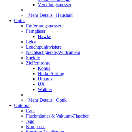
Veredlungsmesser
Mehr Details:
Haushalt
Optik
Entfernungsmesser
Ferngläser
Hawke
Leica
Leuchtpunktvisiere
Nachtsichtgeräte,Wildcamera
Spektiv
Zielfernrohre
Konus
Nikko Stirling
Umarex
UX
Walther
Mehr Details:
Optik
Outdoor
Caps
Flachmänner & Vakuum-Flaschen
Jagd
Kompasse
Sonstige Ausrüstung