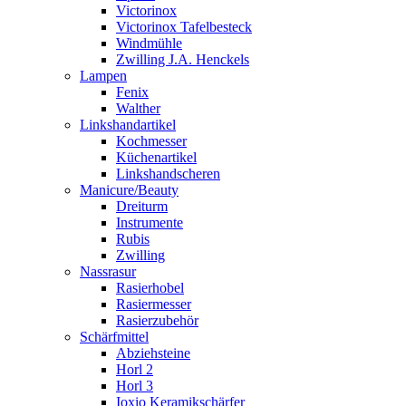
Victorinox
Victorinox Tafelbesteck
Windmühle
Zwilling J.A. Henckels
Lampen
Fenix
Walther
Linkshandartikel
Kochmesser
Küchenartikel
Linkshandscheren
Manicure/Beauty
Dreiturm
Instrumente
Rubis
Zwilling
Nassrasur
Rasierhobel
Rasiermesser
Rasierzubehör
Schärfmittel
Abziehsteine
Horl 2
Horl 3
Ioxio Keramikschärfer