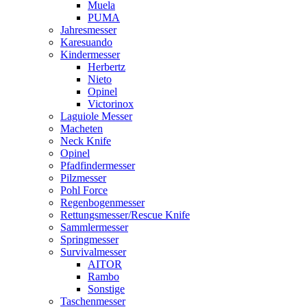
Muela
PUMA
Jahresmesser
Karesuando
Kindermesser
Herbertz
Nieto
Opinel
Victorinox
Laguiole Messer
Macheten
Neck Knife
Opinel
Pfadfindermesser
Pilzmesser
Pohl Force
Regenbogenmesser
Rettungsmesser/Rescue Knife
Sammlermesser
Springmesser
Survivalmesser
AITOR
Rambo
Sonstige
Taschenmesser