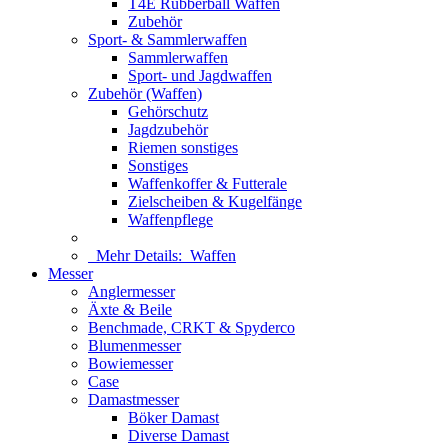
T4E Rubberball Waffen
Zubehör
Sport- & Sammlerwaffen
Sammlerwaffen
Sport- und Jagdwaffen
Zubehör (Waffen)
Gehörschutz
Jagdzubehör
Riemen sonstiges
Sonstiges
Waffenkoffer & Futterale
Zielscheiben & Kugelfänge
Waffenpflege
Mehr Details:
Waffen
Messer
Anglermesser
Äxte & Beile
Benchmade, CRKT & Spyderco
Blumenmesser
Bowiemesser
Case
Damastmesser
Böker Damast
Diverse Damast