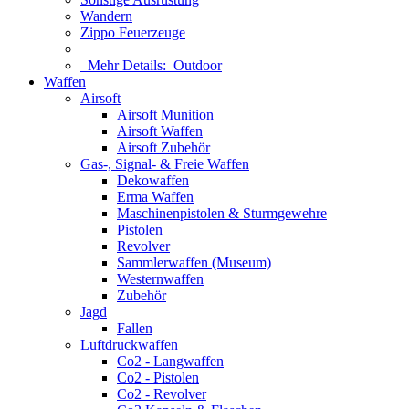
Wandern
Zippo Feuerzeuge
Mehr Details:
Outdoor
Waffen
Airsoft
Airsoft Munition
Airsoft Waffen
Airsoft Zubehör
Gas-, Signal- & Freie Waffen
Dekowaffen
Erma Waffen
Maschinenpistolen & Sturmgewehre
Pistolen
Revolver
Sammlerwaffen (Museum)
Westernwaffen
Zubehör
Jagd
Fallen
Luftdruckwaffen
Co2 - Langwaffen
Co2 - Pistolen
Co2 - Revolver