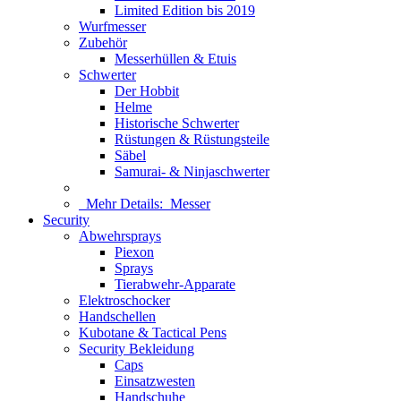
Limited Edition bis 2019
Wurfmesser
Zubehör
Messerhüllen & Etuis
Schwerter
Der Hobbit
Helme
Historische Schwerter
Rüstungen & Rüstungsteile
Säbel
Samurai- & Ninjaschwerter
Mehr Details:
Messer
Security
Abwehrsprays
Piexon
Sprays
Tierabwehr-Apparate
Elektroschocker
Handschellen
Kubotane & Tactical Pens
Security Bekleidung
Caps
Einsatzwesten
Handschuhe