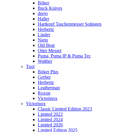
Böker
Buck Knives
deejo
Haller
Hartkopf Taschenmesser Solingen
Herbertz
Linder
Nieto
Old Bear
Otter Messer
Puma, Puma IP & Puma Tec
Walther
Tool
Böker Plus
Gerber
Herbertz
Leatherman
Roxon
Victorinox
Victorinox
Classic Limited Edition 2023
Limited 2022
Limited 2024
Limited 2026
Limited Edition 2025