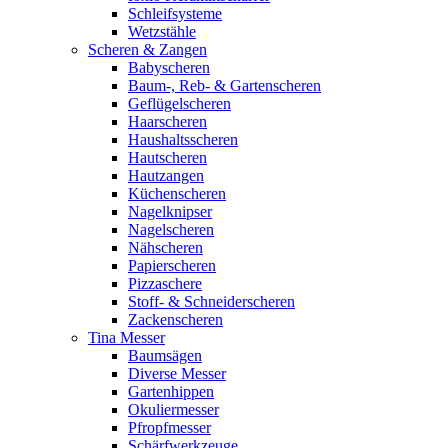
Schleifsysteme
Wetzstähle
Scheren & Zangen
Babyscheren
Baum-, Reb- & Gartenscheren
Geflügelscheren
Haarscheren
Haushaltsscheren
Hautscheren
Hautzangen
Küchenscheren
Nagelknipser
Nagelscheren
Nähscheren
Papierscheren
Pizzaschere
Stoff- & Schneiderscheren
Zackenscheren
Tina Messer
Baumsägen
Diverse Messer
Gartenhippen
Okuliermesser
Pfropfmesser
Schärfwerkzeuge