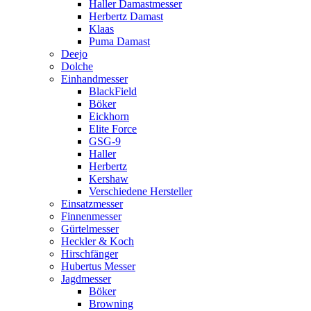
Haller Damastmesser
Herbertz Damast
Klaas
Puma Damast
Deejo
Dolche
Einhandmesser
BlackField
Böker
Eickhorn
Elite Force
GSG-9
Haller
Herbertz
Kershaw
Verschiedene Hersteller
Einsatzmesser
Finnenmesser
Gürtelmesser
Heckler & Koch
Hirschfänger
Hubertus Messer
Jagdmesser
Böker
Browning