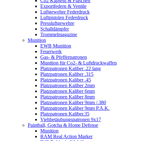
Co2 Kapseln & Flaschen
Exportfedern & Ventile
Luftgewehre Federdruck
Luftpistolen Federdruck
Pressluftgewehre
Schalldämpfer
Trommelmagazine
Munition
EWB Munition
Feuerwerk
Gas- & Pfefferpatronen
Munition für Co2- & Luftdruckwaffen
Platzpatronen Kaliber .22 lang
Platzpatronen Kaliber .315
Platzpatronen Kaliber .45
Platzpatronen Kaliber 2mm
Platzpatronen Kaliber 6mm
Platzpatronen Kaliber 8mm
Platzpatronen Kaliber 9mm /.380
Platzpatronen Kaliber 9mm P.A.K.
Platzpatronen Kaliber.35
Viehbetäubungspatronen 9x17
Paintball, Gotcha & Home Defense
Munition
RAM Real Action Marker