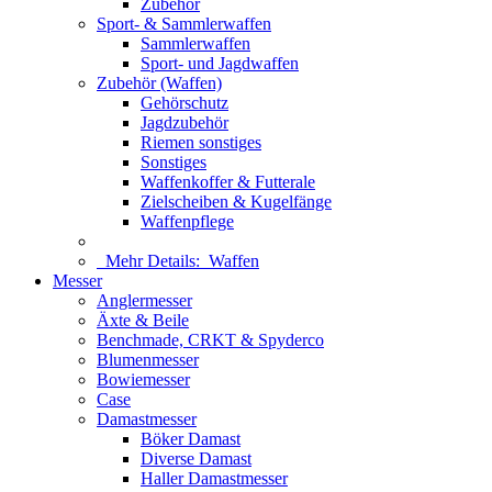
Zubehör
Sport- & Sammlerwaffen
Sammlerwaffen
Sport- und Jagdwaffen
Zubehör (Waffen)
Gehörschutz
Jagdzubehör
Riemen sonstiges
Sonstiges
Waffenkoffer & Futterale
Zielscheiben & Kugelfänge
Waffenpflege
Mehr Details:
Waffen
Messer
Anglermesser
Äxte & Beile
Benchmade, CRKT & Spyderco
Blumenmesser
Bowiemesser
Case
Damastmesser
Böker Damast
Diverse Damast
Haller Damastmesser