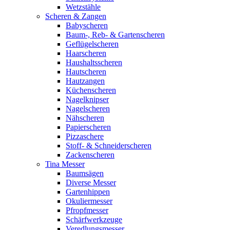
Wetzstähle
Scheren & Zangen
Babyscheren
Baum-, Reb- & Gartenscheren
Geflügelscheren
Haarscheren
Haushaltsscheren
Hautscheren
Hautzangen
Küchenscheren
Nagelknipser
Nagelscheren
Nähscheren
Papierscheren
Pizzaschere
Stoff- & Schneiderscheren
Zackenscheren
Tina Messer
Baumsägen
Diverse Messer
Gartenhippen
Okuliermesser
Pfropfmesser
Schärfwerkzeuge
Veredlungsmesser