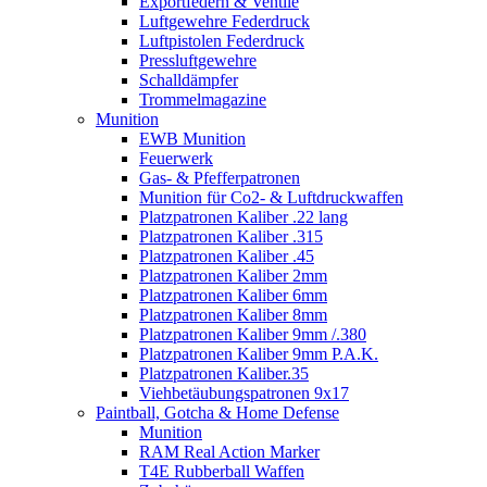
Exportfedern & Ventile
Luftgewehre Federdruck
Luftpistolen Federdruck
Pressluftgewehre
Schalldämpfer
Trommelmagazine
Munition
EWB Munition
Feuerwerk
Gas- & Pfefferpatronen
Munition für Co2- & Luftdruckwaffen
Platzpatronen Kaliber .22 lang
Platzpatronen Kaliber .315
Platzpatronen Kaliber .45
Platzpatronen Kaliber 2mm
Platzpatronen Kaliber 6mm
Platzpatronen Kaliber 8mm
Platzpatronen Kaliber 9mm /.380
Platzpatronen Kaliber 9mm P.A.K.
Platzpatronen Kaliber.35
Viehbetäubungspatronen 9x17
Paintball, Gotcha & Home Defense
Munition
RAM Real Action Marker
T4E Rubberball Waffen