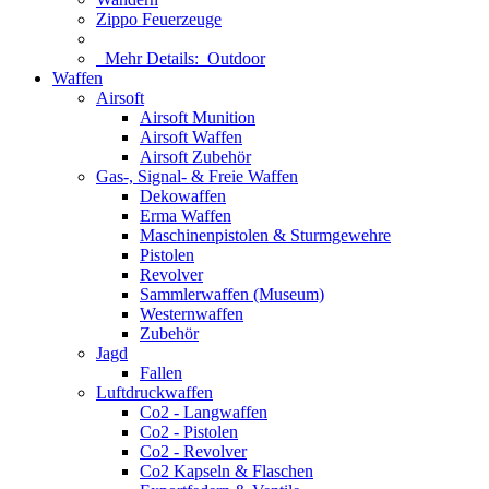
Zippo Feuerzeuge
Mehr Details:
Outdoor
Waffen
Airsoft
Airsoft Munition
Airsoft Waffen
Airsoft Zubehör
Gas-, Signal- & Freie Waffen
Dekowaffen
Erma Waffen
Maschinenpistolen & Sturmgewehre
Pistolen
Revolver
Sammlerwaffen (Museum)
Westernwaffen
Zubehör
Jagd
Fallen
Luftdruckwaffen
Co2 - Langwaffen
Co2 - Pistolen
Co2 - Revolver
Co2 Kapseln & Flaschen