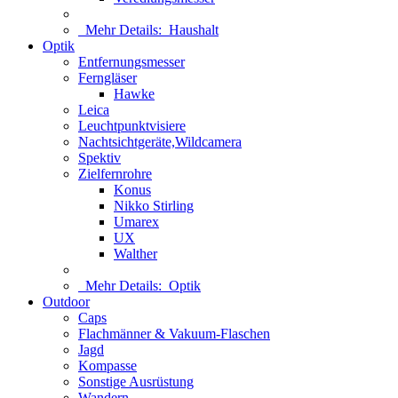
Mehr Details:
Haushalt
Optik
Entfernungsmesser
Ferngläser
Hawke
Leica
Leuchtpunktvisiere
Nachtsichtgeräte,Wildcamera
Spektiv
Zielfernrohre
Konus
Nikko Stirling
Umarex
UX
Walther
Mehr Details:
Optik
Outdoor
Caps
Flachmänner & Vakuum-Flaschen
Jagd
Kompasse
Sonstige Ausrüstung
Wandern