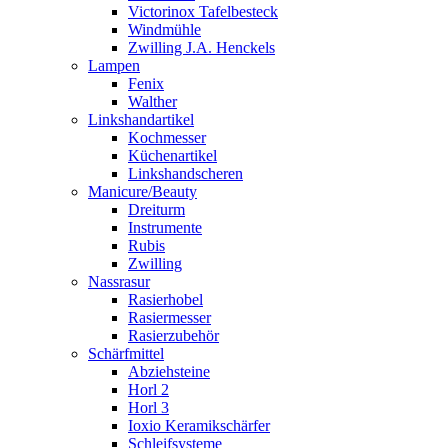
Victorinox Tafelbesteck
Windmühle
Zwilling J.A. Henckels
Lampen
Fenix
Walther
Linkshandartikel
Kochmesser
Küchenartikel
Linkshandscheren
Manicure/Beauty
Dreiturm
Instrumente
Rubis
Zwilling
Nassrasur
Rasierhobel
Rasiermesser
Rasierzubehör
Schärfmittel
Abziehsteine
Horl 2
Horl 3
Ioxio Keramikschärfer
Schleifsysteme