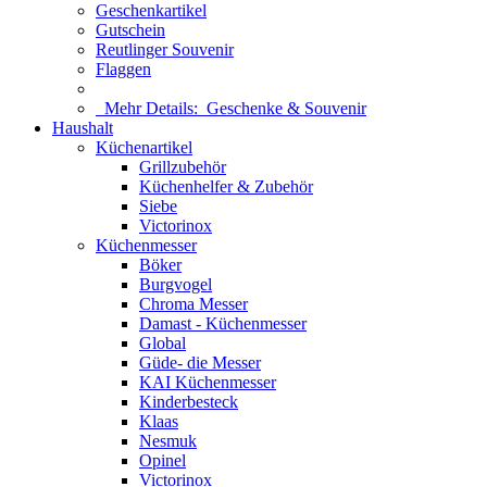
Geschenkartikel
Gutschein
Reutlinger Souvenir
Flaggen
Mehr Details:
Geschenke & Souvenir
Haushalt
Küchenartikel
Grillzubehör
Küchenhelfer & Zubehör
Siebe
Victorinox
Küchenmesser
Böker
Burgvogel
Chroma Messer
Damast - Küchenmesser
Global
Güde- die Messer
KAI Küchenmesser
Kinderbesteck
Klaas
Nesmuk
Opinel
Victorinox