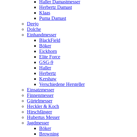
Haller Damastmesser
Herbertz Damast
Klaas
Puma Damast
Deejo
Dolche
Einhandmesser
BlackField
Böker
Eickhorn
Elite Force
GSG-9
Haller
Herbertz
Kershaw
Verschiedene Hersteller
Einsatzmesser
Finnenmesser
Gürtelmesser
Heckler & Koch
Hirschfänger
Hubertus Messer
Jagdmesser
Böker
Browning