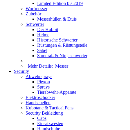
Limited Edition bis 2019
Wurfmesser
Zubehör
Messerhüllen & Etuis
Schwerter
Der Hobbit
Helme
Historische Schwerter
Rüstungen & Rüstungsteile
Säbel
Samurai- & Ninjaschwerter
Mehr Details:
Messer
Security
Abwehrsprays
Piexon
Sprays
Tierabwehr-Apparate
Elektroschocker
Handschellen
Kubotane & Tactical Pens
Security Bekleidung
Caps
Einsatzwesten
Handschuhe