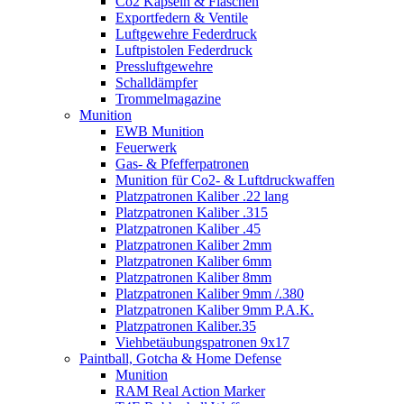
Co2 Kapseln & Flaschen
Exportfedern & Ventile
Luftgewehre Federdruck
Luftpistolen Federdruck
Pressluftgewehre
Schalldämpfer
Trommelmagazine
Munition
EWB Munition
Feuerwerk
Gas- & Pfefferpatronen
Munition für Co2- & Luftdruckwaffen
Platzpatronen Kaliber .22 lang
Platzpatronen Kaliber .315
Platzpatronen Kaliber .45
Platzpatronen Kaliber 2mm
Platzpatronen Kaliber 6mm
Platzpatronen Kaliber 8mm
Platzpatronen Kaliber 9mm /.380
Platzpatronen Kaliber 9mm P.A.K.
Platzpatronen Kaliber.35
Viehbetäubungspatronen 9x17
Paintball, Gotcha & Home Defense
Munition
RAM Real Action Marker