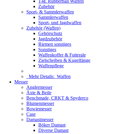
T4E Rubberball Waffen
Zubehör
Sport- & Sammlerwaffen
Sammlerwaffen
Sport- und Jagdwaffen
Zubehör (Waffen)
Gehörschutz
Jagdzubehör
Riemen sonstiges
Sonstiges
Waffenkoffer & Futterale
Zielscheiben & Kugelfänge
Waffenpflege
Mehr Details:
Waffen
Messer
Anglermesser
Äxte & Beile
Benchmade, CRKT & Spyderco
Blumenmesser
Bowiemesser
Case
Damastmesser
Böker Damast
Diverse Damast