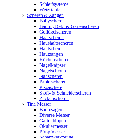
Schleifsysteme
Wetzstähle
Scheren & Zangen
Babyscheren
Baum-, Reb- & Gartenscheren
Geflügelscheren
Haarscheren
Haushaltsscheren
Hautscheren
Hautzangen
Küchenscheren
Nagelknipser
Nagelscheren
Nähscheren
Papierscheren
Pizzaschere
Stoff- & Schneiderscheren
Zackenscheren
Tina Messer
Baumsägen
Diverse Messer
Gartenhippen
Okuliermesser
Pfropfmesser
Schärfwerkzeuge