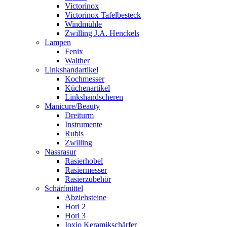
Victorinox
Victorinox Tafelbesteck
Windmühle
Zwilling J.A. Henckels
Lampen
Fenix
Walther
Linkshandartikel
Kochmesser
Küchenartikel
Linkshandscheren
Manicure/Beauty
Dreiturm
Instrumente
Rubis
Zwilling
Nassrasur
Rasierhobel
Rasiermesser
Rasierzubehör
Schärfmittel
Abziehsteine
Horl 2
Horl 3
Ioxio Keramikschärfer