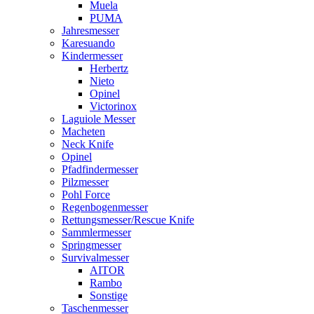
Muela
PUMA
Jahresmesser
Karesuando
Kindermesser
Herbertz
Nieto
Opinel
Victorinox
Laguiole Messer
Macheten
Neck Knife
Opinel
Pfadfindermesser
Pilzmesser
Pohl Force
Regenbogenmesser
Rettungsmesser/Rescue Knife
Sammlermesser
Springmesser
Survivalmesser
AITOR
Rambo
Sonstige
Taschenmesser