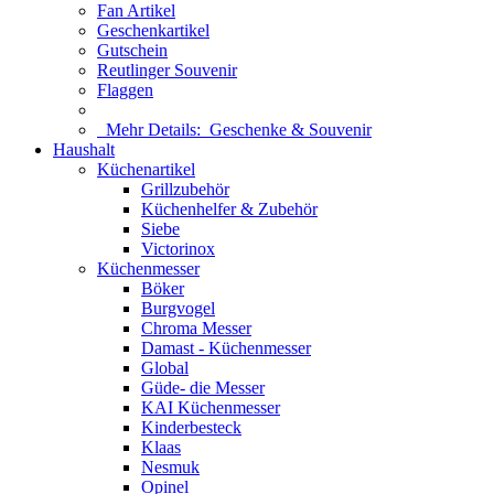
Fan Artikel
Geschenkartikel
Gutschein
Reutlinger Souvenir
Flaggen
Mehr Details:
Geschenke & Souvenir
Haushalt
Küchenartikel
Grillzubehör
Küchenhelfer & Zubehör
Siebe
Victorinox
Küchenmesser
Böker
Burgvogel
Chroma Messer
Damast - Küchenmesser
Global
Güde- die Messer
KAI Küchenmesser
Kinderbesteck
Klaas
Nesmuk
Opinel