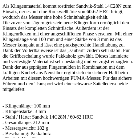
Als Klingenmaterial kommt rostfreier Sandvik-Stahl 14C28N zum
Einsatz, der es auf eine Rockwellhärte von 60-62 HRC bringt,
wodurch das Messer eine hohe Schnitthaltigkeit erhält.
Die zuvor von Jägern getestete neue Klingenform ermöglicht den
Einsatz der kompletten Schnittfläche. Außerdem ist der
Klingenrücken mit einer angeschliffenen Phase versehen. Mit einer
Klingenlänge von 100 mm und einer Stärke von 3 mm ist das
Messer kompakt und lässt eine praxisgerechte Handhabung zu.
Dank der Vollerlbauweise ist das „saubart“ zudem sehr stabil. Für
die Griffbeschalung wurde Pakkaholz gewählt. Dieses laminierte
und verfestigte Material ist sehr beständig und verzugsfrei zugleich.
Dank der ausgeprägten Fingermulden in Kombination mit dem
kräftigen Knebel aus Neusilber ergibt sich ein sicherer Halt beim
Arbeiten mit diesem hochwertigen PUMA-Messer. Für das sichere
Führen und den Transport wird eine schwarze Sattellederscheide
mitgeliefert.
- Klingenlänge: 100 mm
- Klingenstärke: 3 mm
- Stahl / Härte: Sandvik 14C28N / 60-62 HRC
- Gesamtlänge: 212 mm
- Messergewicht: 182 g
- Beschalung: Pakkaholz