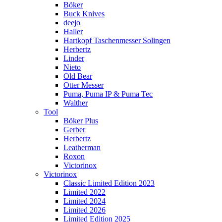
Böker
Buck Knives
deejo
Haller
Hartkopf Taschenmesser Solingen
Herbertz
Linder
Nieto
Old Bear
Otter Messer
Puma, Puma IP & Puma Tec
Walther
Tool
Böker Plus
Gerber
Herbertz
Leatherman
Roxon
Victorinox
Victorinox
Classic Limited Edition 2023
Limited 2022
Limited 2024
Limited 2026
Limited Edition 2025