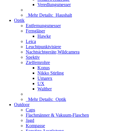
Veredlungsmesser
Mehr Details:
Haushalt
Optik
Entfernungsmesser
Ferngläser
Hawke
Leica
Leuchtpunktvisiere
Nachtsichtgeräte,Wildcamera
Spektiv
Zielfernrohre
Konus
Nikko Stirling
Umarex
UX
Walther
Mehr Details:
Optik
Outdoor
Caps
Flachmänner & Vakuum-Flaschen
Jagd
Kompasse
Sonstige Ausrüstung