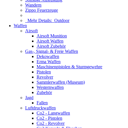
Wandern
Zippo Feuerzeuge
Mehr Details:
Outdoor
Waffen
Airsoft
Airsoft Munition
Airsoft Waffen
Airsoft Zubehör
Gas-, Signal- & Freie Waffen
Dekowaffen
Erma Waffen
Maschinenpistolen & Sturmgewehre
Pistolen
Revolver
Sammlerwaffen (Museum)
Westernwaffen
Zubehör
Jagd
Fallen
Luftdruckwaffen
Co2 - Langwaffen
Co2 - Pistolen
Co2 - Revolver