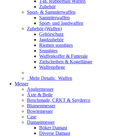
T4E Rubberball Waffen
Zubehör
Sport- & Sammlerwaffen
Sammlerwaffen
Sport- und Jagdwaffen
Zubehör (Waffen)
Gehörschutz
Jagdzubehör
Riemen sonstiges
Sonstiges
Waffenkoffer & Futterale
Zielscheiben & Kugelfänge
Waffenpflege
Mehr Details:
Waffen
Messer
Anglermesser
Äxte & Beile
Benchmade, CRKT & Spyderco
Blumenmesser
Bowiemesser
Case
Damastmesser
Böker Damast
Diverse Damast