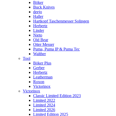
Böker
Buck Knives
deejo
Haller
Hartkopf Taschenmesser Solingen
Herbertz
Linder
Nieto
Old Bear
Otter Messer
Puma, Puma IP & Puma Tec
Walther
Tool
Böker Plus
Gerber
Herbertz
Leatherman
Roxon
Victorinox
Victorinox
Classic Limited Edition 2023
Limited 2022
Limited 2024
Limited 2026
Limited Edition 2025