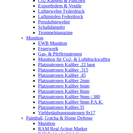
Co2 Kapseln & Flaschen
Exportfedern & Ventile
Luftgewehre Federdruck
Luftpistolen Federdruck
Pressluftgewehre
Schalldämpfer
Trommelmagazine
Munition
EWB Munition
Feuerwerk
Gas- & Pfefferpatronen
Munition für Co2- & Luftdruckwaffen
Platzpatronen Kaliber .22 lang
Platzpatronen Kaliber .315
Platzpatronen Kaliber .45
Platzpatronen Kaliber 2mm
Platzpatronen Kaliber 6mm
Platzpatronen Kaliber 8mm
Platzpatronen Kaliber 9mm /.380
Platzpatronen Kaliber 9mm P.A.K.
Platzpatronen Kaliber.35
Viehbetäubungspatronen 9x17
Paintball, Gotcha & Home Defense
Munition
RAM Real Action Marker