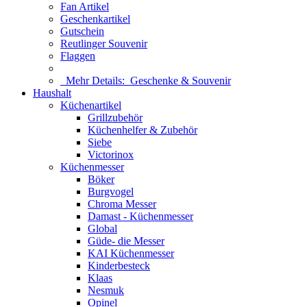
Fan Artikel
Geschenkartikel
Gutschein
Reutlinger Souvenir
Flaggen
Mehr Details:
Geschenke & Souvenir
Haushalt
Küchenartikel
Grillzubehör
Küchenhelfer & Zubehör
Siebe
Victorinox
Küchenmesser
Böker
Burgvogel
Chroma Messer
Damast - Küchenmesser
Global
Güde- die Messer
KAI Küchenmesser
Kinderbesteck
Klaas
Nesmuk
Opinel