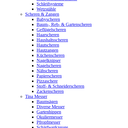
Schleifsysteme
Wetzstähle
Scheren & Zangen
Babyscheren
Baum-, Reb- & Gartenscheren
Geflügelscheren
Haarscheren
Haushaltsscheren
Hautscheren
Hautzangen
Küchenscheren
Nagelknipser
Nagelscheren
Nähscheren
Papierscheren
Pizzaschere
Stoff- & Schneiderscheren
Zackenscheren
Tina Messer
Baumsägen
Diverse Messer
Gartenhippen
Okuliermesser
Pfropfmesser
Schärfwerkzeuge