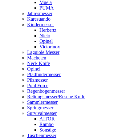
Muela
PUMA
Jahresmesser
Karesuando
Kindermesser
Herbertz
Nieto
Opinel
Victorinox
Laguiole Messer
Macheten
Neck Knife
Opinel
Pfadfindermesser
Pilzmesser
Pohl Force
Regenbogenmesser
Rettungsmesser/Rescue Knife
Sammlermesser
Springmesser
Survivalmesser
AITOR
Rambo
Sonstige
Taschenmesser