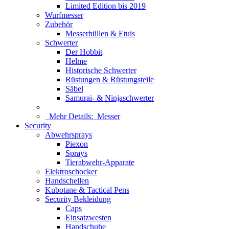
Limited Edition bis 2019
Wurfmesser
Zubehör
Messerhüllen & Etuis
Schwerter
Der Hobbit
Helme
Historische Schwerter
Rüstungen & Rüstungsteile
Säbel
Samurai- & Ninjaschwerter
Mehr Details:
Messer
Security
Abwehrsprays
Piexon
Sprays
Tierabwehr-Apparate
Elektroschocker
Handschellen
Kubotane & Tactical Pens
Security Bekleidung
Caps
Einsatzwesten
Handschuhe