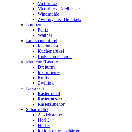
Victorinox
Victorinox Tafelbesteck
Windmühle
Zwilling J.A. Henckels
Lampen
Fenix
Walther
Linkshandartikel
Kochmesser
Küchenartikel
Linkshandscheren
Manicure/Beauty
Dreiturm
Instrumente
Rubis
Zwilling
Nassrasur
Rasierhobel
Rasiermesser
Rasierzubehör
Schärfmittel
Abziehsteine
Horl 2
Horl 3
Ioxio Keramikschärfer