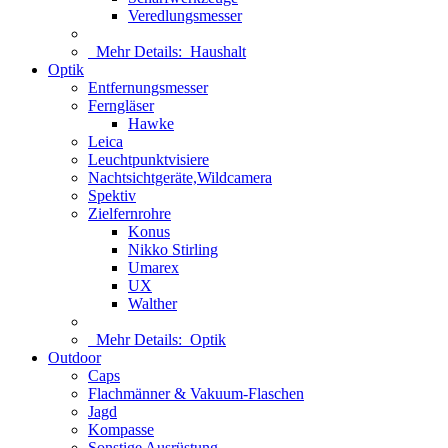
Veredlungsmesser
Mehr Details:
Haushalt
Optik
Entfernungsmesser
Ferngläser
Hawke
Leica
Leuchtpunktvisiere
Nachtsichtgeräte,Wildcamera
Spektiv
Zielfernrohre
Konus
Nikko Stirling
Umarex
UX
Walther
Mehr Details:
Optik
Outdoor
Caps
Flachmänner & Vakuum-Flaschen
Jagd
Kompasse
Sonstige Ausrüstung