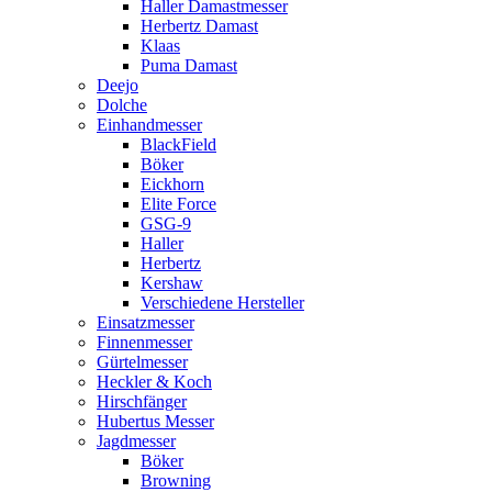
Haller Damastmesser
Herbertz Damast
Klaas
Puma Damast
Deejo
Dolche
Einhandmesser
BlackField
Böker
Eickhorn
Elite Force
GSG-9
Haller
Herbertz
Kershaw
Verschiedene Hersteller
Einsatzmesser
Finnenmesser
Gürtelmesser
Heckler & Koch
Hirschfänger
Hubertus Messer
Jagdmesser
Böker
Browning