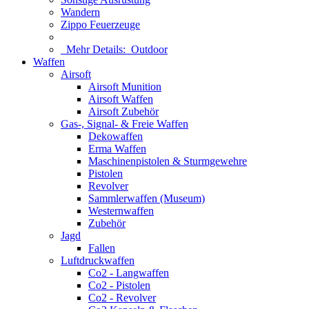
Wandern
Zippo Feuerzeuge
Mehr Details:
Outdoor
Waffen
Airsoft
Airsoft Munition
Airsoft Waffen
Airsoft Zubehör
Gas-, Signal- & Freie Waffen
Dekowaffen
Erma Waffen
Maschinenpistolen & Sturmgewehre
Pistolen
Revolver
Sammlerwaffen (Museum)
Westernwaffen
Zubehör
Jagd
Fallen
Luftdruckwaffen
Co2 - Langwaffen
Co2 - Pistolen
Co2 - Revolver