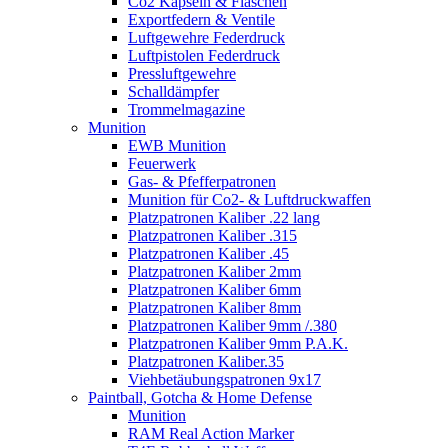
Co2 Kapseln & Flaschen
Exportfedern & Ventile
Luftgewehre Federdruck
Luftpistolen Federdruck
Pressluftgewehre
Schalldämpfer
Trommelmagazine
Munition
EWB Munition
Feuerwerk
Gas- & Pfefferpatronen
Munition für Co2- & Luftdruckwaffen
Platzpatronen Kaliber .22 lang
Platzpatronen Kaliber .315
Platzpatronen Kaliber .45
Platzpatronen Kaliber 2mm
Platzpatronen Kaliber 6mm
Platzpatronen Kaliber 8mm
Platzpatronen Kaliber 9mm /.380
Platzpatronen Kaliber 9mm P.A.K.
Platzpatronen Kaliber.35
Viehbetäubungspatronen 9x17
Paintball, Gotcha & Home Defense
Munition
RAM Real Action Marker