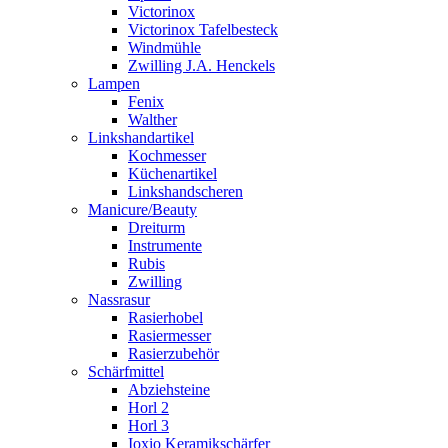
Victorinox
Victorinox Tafelbesteck
Windmühle
Zwilling J.A. Henckels
Lampen
Fenix
Walther
Linkshandartikel
Kochmesser
Küchenartikel
Linkshandscheren
Manicure/Beauty
Dreiturm
Instrumente
Rubis
Zwilling
Nassrasur
Rasierhobel
Rasiermesser
Rasierzubehör
Schärfmittel
Abziehsteine
Horl 2
Horl 3
Ioxio Keramikschärfer