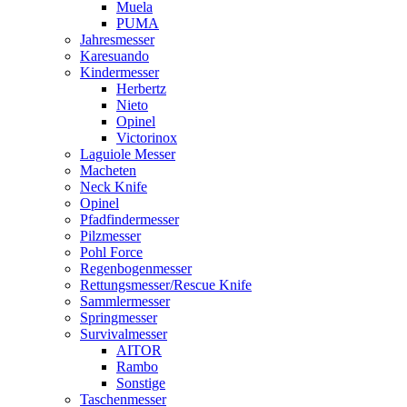
Muela
PUMA
Jahresmesser
Karesuando
Kindermesser
Herbertz
Nieto
Opinel
Victorinox
Laguiole Messer
Macheten
Neck Knife
Opinel
Pfadfindermesser
Pilzmesser
Pohl Force
Regenbogenmesser
Rettungsmesser/Rescue Knife
Sammlermesser
Springmesser
Survivalmesser
AITOR
Rambo
Sonstige
Taschenmesser