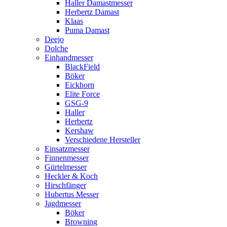
Haller Damastmesser
Herbertz Damast
Klaas
Puma Damast
Deejo
Dolche
Einhandmesser
BlackField
Böker
Eickhorn
Elite Force
GSG-9
Haller
Herbertz
Kershaw
Verschiedene Hersteller
Einsatzmesser
Finnenmesser
Gürtelmesser
Heckler & Koch
Hirschfänger
Hubertus Messer
Jagdmesser
Böker
Browning