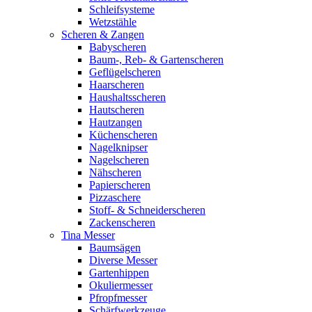
Schleifsysteme
Wetzstähle
Scheren & Zangen
Babyscheren
Baum-, Reb- & Gartenscheren
Geflügelscheren
Haarscheren
Haushaltsscheren
Hautscheren
Hautzangen
Küchenscheren
Nagelknipser
Nagelscheren
Nähscheren
Papierscheren
Pizzaschere
Stoff- & Schneiderscheren
Zackenscheren
Tina Messer
Baumsägen
Diverse Messer
Gartenhippen
Okuliermesser
Pfropfmesser
Schärfwerkzeuge