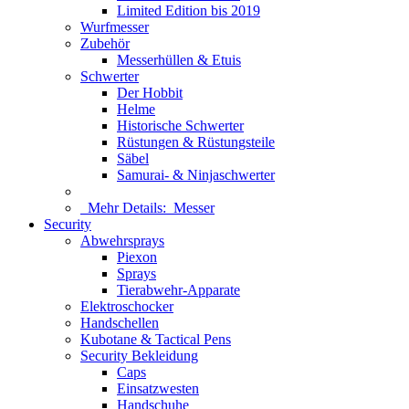
Limited Edition bis 2019
Wurfmesser
Zubehör
Messerhüllen & Etuis
Schwerter
Der Hobbit
Helme
Historische Schwerter
Rüstungen & Rüstungsteile
Säbel
Samurai- & Ninjaschwerter
Mehr Details:
Messer
Security
Abwehrsprays
Piexon
Sprays
Tierabwehr-Apparate
Elektroschocker
Handschellen
Kubotane & Tactical Pens
Security Bekleidung
Caps
Einsatzwesten
Handschuhe