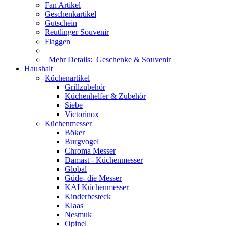
Fan Artikel
Geschenkartikel
Gutschein
Reutlinger Souvenir
Flaggen
Mehr Details:
Geschenke & Souvenir
Haushalt
Küchenartikel
Grillzubehör
Küchenhelfer & Zubehör
Siebe
Victorinox
Küchenmesser
Böker
Burgvogel
Chroma Messer
Damast - Küchenmesser
Global
Güde- die Messer
KAI Küchenmesser
Kinderbesteck
Klaas
Nesmuk
Opinel