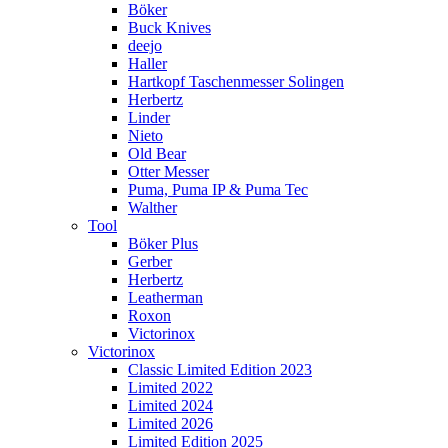
Böker
Buck Knives
deejo
Haller
Hartkopf Taschenmesser Solingen
Herbertz
Linder
Nieto
Old Bear
Otter Messer
Puma, Puma IP & Puma Tec
Walther
Tool
Böker Plus
Gerber
Herbertz
Leatherman
Roxon
Victorinox
Victorinox
Classic Limited Edition 2023
Limited 2022
Limited 2024
Limited 2026
Limited Edition 2025