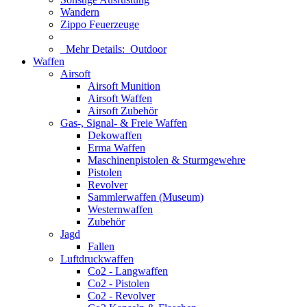
Wandern
Zippo Feuerzeuge
Mehr Details:
Outdoor
Waffen
Airsoft
Airsoft Munition
Airsoft Waffen
Airsoft Zubehör
Gas-, Signal- & Freie Waffen
Dekowaffen
Erma Waffen
Maschinenpistolen & Sturmgewehre
Pistolen
Revolver
Sammlerwaffen (Museum)
Westernwaffen
Zubehör
Jagd
Fallen
Luftdruckwaffen
Co2 - Langwaffen
Co2 - Pistolen
Co2 - Revolver