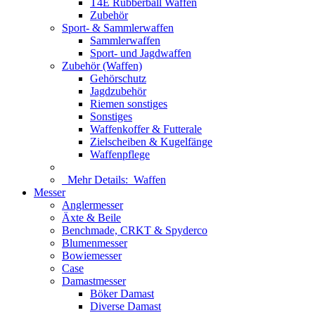
T4E Rubberball Waffen
Zubehör
Sport- & Sammlerwaffen
Sammlerwaffen
Sport- und Jagdwaffen
Zubehör (Waffen)
Gehörschutz
Jagdzubehör
Riemen sonstiges
Sonstiges
Waffenkoffer & Futterale
Zielscheiben & Kugelfänge
Waffenpflege
Mehr Details:
Waffen
Messer
Anglermesser
Äxte & Beile
Benchmade, CRKT & Spyderco
Blumenmesser
Bowiemesser
Case
Damastmesser
Böker Damast
Diverse Damast