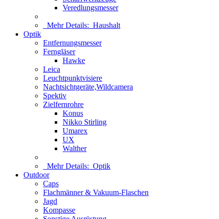
Veredlungsmesser
Mehr Details:
Haushalt
Optik
Entfernungsmesser
Ferngläser
Hawke
Leica
Leuchtpunktvisiere
Nachtsichtgeräte,Wildcamera
Spektiv
Zielfernrohre
Konus
Nikko Stirling
Umarex
UX
Walther
Mehr Details:
Optik
Outdoor
Caps
Flachmänner & Vakuum-Flaschen
Jagd
Kompasse
Sonstige Ausrüstung