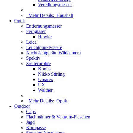
Veredlungsmesser
Mehr Details:
Haushalt
Optik
Entfernungsmesser
Ferngläser
Hawke
Leica
Leuchtpunktvisiere
Nachtsichtgeräte,Wildcamera
Spektiv
Zielfernrohre
Konus
Nikko Stirling
Umarex
UX
Walther
Mehr Details:
Optik
Outdoor
Caps
Flachmänner & Vakuum-Flaschen
Jagd
Kompasse
Sonstige Ausrüstung