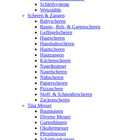
Schleifsysteme
Wetzstähle
Scheren & Zangen
Babyscheren
Baum-, Reb- & Gartenscheren
Geflügelscheren
Haarscheren
Haushaltsscheren
Hautscheren
Hautzangen
Küchenscheren
Nagelknipser
Nagelscheren
Nähscheren
Papierscheren
Pizzaschere
Stoff- & Schneiderscheren
Zackenscheren
Tina Messer
Baumsägen
Diverse Messer
Gartenhippen
Okuliermesser
Pfropfmesser
Schärfwerkzeuge