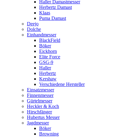
Haller Damastmesser
Herbertz Damast
Klaas
Puma Damast
Deejo
Dolche
Einhandmesser
BlackField
Böker
Eickhorn
Elite Force
GSG-9
Haller
Herbertz
Kershaw
Verschiedene Hersteller
Einsatzmesser
Finnenmesser
Gürtelmesser
Heckler & Koch
Hirschfänger
Hubertus Messer
Jagdmesser
Böker
Browning