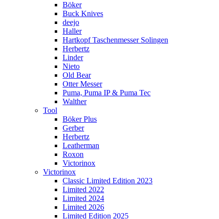
Böker
Buck Knives
deejo
Haller
Hartkopf Taschenmesser Solingen
Herbertz
Linder
Nieto
Old Bear
Otter Messer
Puma, Puma IP & Puma Tec
Walther
Tool
Böker Plus
Gerber
Herbertz
Leatherman
Roxon
Victorinox
Victorinox
Classic Limited Edition 2023
Limited 2022
Limited 2024
Limited 2026
Limited Edition 2025