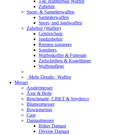
T4E Rubberball Waffen
Zubehör
Sport- & Sammlerwaffen
Sammlerwaffen
Sport- und Jagdwaffen
Zubehör (Waffen)
Gehörschutz
Jagdzubehör
Riemen sonstiges
Sonstiges
Waffenkoffer & Futterale
Zielscheiben & Kugelfänge
Waffenpflege
Mehr Details:
Waffen
Messer
Anglermesser
Äxte & Beile
Benchmade, CRKT & Spyderco
Blumenmesser
Bowiemesser
Case
Damastmesser
Böker Damast
Diverse Damast