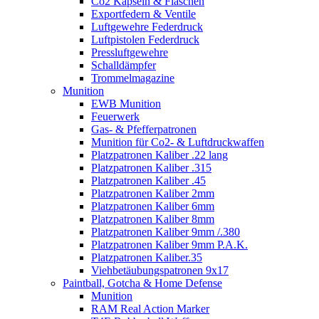
Co2 Kapseln & Flaschen
Exportfedern & Ventile
Luftgewehre Federdruck
Luftpistolen Federdruck
Pressluftgewehre
Schalldämpfer
Trommelmagazine
Munition
EWB Munition
Feuerwerk
Gas- & Pfefferpatronen
Munition für Co2- & Luftdruckwaffen
Platzpatronen Kaliber .22 lang
Platzpatronen Kaliber .315
Platzpatronen Kaliber .45
Platzpatronen Kaliber 2mm
Platzpatronen Kaliber 6mm
Platzpatronen Kaliber 8mm
Platzpatronen Kaliber 9mm /.380
Platzpatronen Kaliber 9mm P.A.K.
Platzpatronen Kaliber.35
Viehbetäubungspatronen 9x17
Paintball, Gotcha & Home Defense
Munition
RAM Real Action Marker