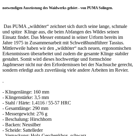
notwendigen Ausrüstung des Waidwerks gehört - von PUMA Solingen.
Das PUMA „wildtöter“ zeichnet sich durch seine lange, schmale
und spitze Klinge aus, die beim Abfangen des Wildes seinen
Einsatz findet. Das Messer entstand in seiner Urform bereits im
Jahre 1975 in Zusammenarbeit mit Schweißhundführer Tassius.
Mittlerweile haben wir den „wildtöter“ nach neuen, ergonomischen
Erkenntnissen überarbeitet und zudem die gesamte Klinge stabiler
gestaltet. Somit wird dieses hochwertige und formschöne
Jagdmesser nicht nur den Erfordernissen bei der Nachsuche gerecht,
sondern erledigt auch zuverlässig viele andere Arbeiten im Revier.
.
- Klingenlänge: 160 mm
- Klingenstärke: 3,5 mm
- Stahl / Härte: 1.4116 / 55-57 HRC
- Gesamtlänge: 290 mm
- Messergewicht: 276 g
- Beschalung: Hirschhorn
- Backen: Neusilber
- Scheide: Sattelleder
- Verpackung: Holz-Geschenkbox, schwarz