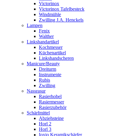
Victorinox
Victorinox Tafelbesteck
Windmühle
Zwilling J.A. Henckels
Lampen
Fenix
Walther
Linkshandartikel
Kochmesser
Küchenartikel
Linkshandscheren
Manicure/Beauty
Dreiturm
Instrumente
Rubis
Zwilling
Nassrasur
Rasierhobel
Rasiermesser
Rasierzubehör
Schärfmittel
Abziehsteine
Horl 2
Horl 3
Ioxio Keramikschärfer