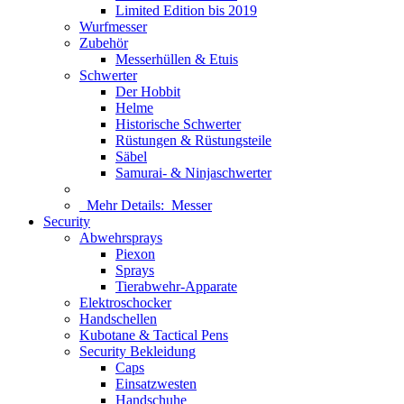
Limited Edition bis 2019
Wurfmesser
Zubehör
Messerhüllen & Etuis
Schwerter
Der Hobbit
Helme
Historische Schwerter
Rüstungen & Rüstungsteile
Säbel
Samurai- & Ninjaschwerter
Mehr Details:
Messer
Security
Abwehrsprays
Piexon
Sprays
Tierabwehr-Apparate
Elektroschocker
Handschellen
Kubotane & Tactical Pens
Security Bekleidung
Caps
Einsatzwesten
Handschuhe