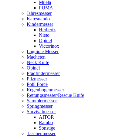
Muela
PUMA
Jahresmesser
Karesuando
Kindermesser
Herbertz
Nieto
Opinel
Victorinox
Laguiole Messer
Macheten
Neck Knife
Opinel
Pfadfindermesser
Pilzmesser
Pohl Force
Regenbogenmesser
Rettungsmesser/Rescue Knife
Sammlermesser
Springmesser
Survivalmesser
AITOR
Rambo
Sonstige
Taschenmesser