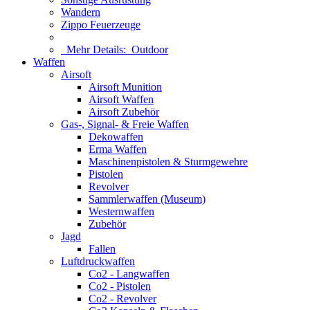
Wandern
Zippo Feuerzeuge
Mehr Details:
Outdoor
Waffen
Airsoft
Airsoft Munition
Airsoft Waffen
Airsoft Zubehör
Gas-, Signal- & Freie Waffen
Dekowaffen
Erma Waffen
Maschinenpistolen & Sturmgewehre
Pistolen
Revolver
Sammlerwaffen (Museum)
Westernwaffen
Zubehör
Jagd
Fallen
Luftdruckwaffen
Co2 - Langwaffen
Co2 - Pistolen
Co2 - Revolver