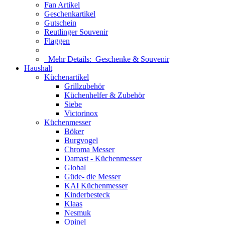
Fan Artikel
Geschenkartikel
Gutschein
Reutlinger Souvenir
Flaggen
Mehr Details:
Geschenke & Souvenir
Haushalt
Küchenartikel
Grillzubehör
Küchenhelfer & Zubehör
Siebe
Victorinox
Küchenmesser
Böker
Burgvogel
Chroma Messer
Damast - Küchenmesser
Global
Güde- die Messer
KAI Küchenmesser
Kinderbesteck
Klaas
Nesmuk
Opinel