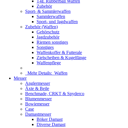
T4E Rubberball Waffen
Zubehör
Sport- & Sammlerwaffen
Sammlerwaffen
Sport- und Jagdwaffen
Zubehör (Waffen)
Gehörschutz
Jagdzubehör
Riemen sonstiges
Sonstiges
Waffenkoffer & Futterale
Zielscheiben & Kugelfänge
Waffenpflege
Mehr Details:
Waffen
Messer
Anglermesser
Äxte & Beile
Benchmade, CRKT & Spyderco
Blumenmesser
Bowiemesser
Case
Damastmesser
Böker Damast
Diverse Damast