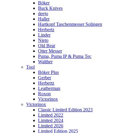
Böker
Buck Knives
deejo
Haller
Hartkopf Taschenmesser Solingen
Herbertz
Linder
Nieto
Old Bear
Otter Messer
Puma, Puma IP & Puma Tec
Walther
Tool
Böker Plus
Gerber
Herbertz
Leatherman
Roxon
Victorinox
Victorinox
Classic Limited Edition 2023
Limited 2022
Limited 2024
Limited 2026
Limited Edition 2025