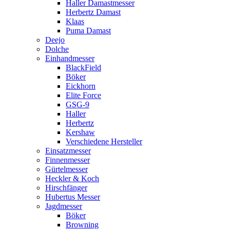
Haller Damastmesser
Herbertz Damast
Klaas
Puma Damast
Deejo
Dolche
Einhandmesser
BlackField
Böker
Eickhorn
Elite Force
GSG-9
Haller
Herbertz
Kershaw
Verschiedene Hersteller
Einsatzmesser
Finnenmesser
Gürtelmesser
Heckler & Koch
Hirschfänger
Hubertus Messer
Jagdmesser
Böker
Browning