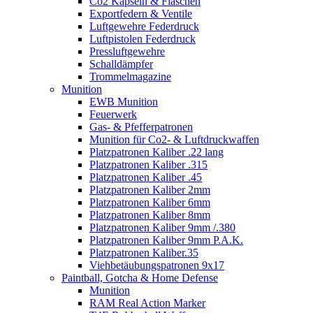
Co2 Kapseln & Flaschen
Exportfedern & Ventile
Luftgewehre Federdruck
Luftpistolen Federdruck
Pressluftgewehre
Schalldämpfer
Trommelmagazine
Munition
EWB Munition
Feuerwerk
Gas- & Pfefferpatronen
Munition für Co2- & Luftdruckwaffen
Platzpatronen Kaliber .22 lang
Platzpatronen Kaliber .315
Platzpatronen Kaliber .45
Platzpatronen Kaliber 2mm
Platzpatronen Kaliber 6mm
Platzpatronen Kaliber 8mm
Platzpatronen Kaliber 9mm /.380
Platzpatronen Kaliber 9mm P.A.K.
Platzpatronen Kaliber.35
Viehbetäubungspatronen 9x17
Paintball, Gotcha & Home Defense
Munition
RAM Real Action Marker