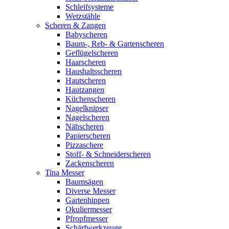
Schleifsysteme
Wetzstähle
Scheren & Zangen
Babyscheren
Baum-, Reb- & Gartenscheren
Geflügelscheren
Haarscheren
Haushaltsscheren
Hautscheren
Hautzangen
Küchenscheren
Nagelknipser
Nagelscheren
Nähscheren
Papierscheren
Pizzaschere
Stoff- & Schneiderscheren
Zackenscheren
Tina Messer
Baumsägen
Diverse Messer
Gartenhippen
Okuliermesser
Pfropfmesser
Schärfwerkzeuge