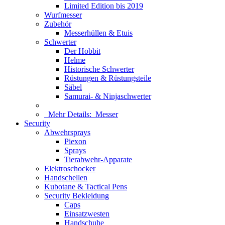
Limited Edition bis 2019
Wurfmesser
Zubehör
Messerhüllen & Etuis
Schwerter
Der Hobbit
Helme
Historische Schwerter
Rüstungen & Rüstungsteile
Säbel
Samurai- & Ninjaschwerter
Mehr Details:
Messer
Security
Abwehrsprays
Piexon
Sprays
Tierabwehr-Apparate
Elektroschocker
Handschellen
Kubotane & Tactical Pens
Security Bekleidung
Caps
Einsatzwesten
Handschuhe