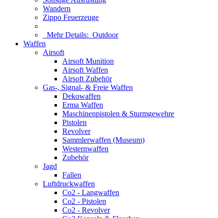
Wandern
Zippo Feuerzeuge
Mehr Details:
Outdoor
Waffen
Airsoft
Airsoft Munition
Airsoft Waffen
Airsoft Zubehör
Gas-, Signal- & Freie Waffen
Dekowaffen
Erma Waffen
Maschinenpistolen & Sturmgewehre
Pistolen
Revolver
Sammlerwaffen (Museum)
Westernwaffen
Zubehör
Jagd
Fallen
Luftdruckwaffen
Co2 - Langwaffen
Co2 - Pistolen
Co2 - Revolver