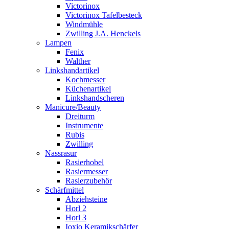
Victorinox
Victorinox Tafelbesteck
Windmühle
Zwilling J.A. Henckels
Lampen
Fenix
Walther
Linkshandartikel
Kochmesser
Küchenartikel
Linkshandscheren
Manicure/Beauty
Dreiturm
Instrumente
Rubis
Zwilling
Nassrasur
Rasierhobel
Rasiermesser
Rasierzubehör
Schärfmittel
Abziehsteine
Horl 2
Horl 3
Ioxio Keramikschärfer