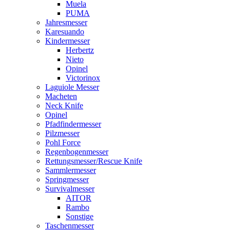
Muela
PUMA
Jahresmesser
Karesuando
Kindermesser
Herbertz
Nieto
Opinel
Victorinox
Laguiole Messer
Macheten
Neck Knife
Opinel
Pfadfindermesser
Pilzmesser
Pohl Force
Regenbogenmesser
Rettungsmesser/Rescue Knife
Sammlermesser
Springmesser
Survivalmesser
AITOR
Rambo
Sonstige
Taschenmesser