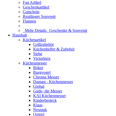
Fan Artikel
Geschenkartikel
Gutschein
Reutlinger Souvenir
Flaggen
Mehr Details:
Geschenke & Souvenir
Haushalt
Küchenartikel
Grillzubehör
Küchenhelfer & Zubehör
Siebe
Victorinox
Küchenmesser
Böker
Burgvogel
Chroma Messer
Damast - Küchenmesser
Global
Güde- die Messer
KAI Küchenmesser
Kinderbesteck
Klaas
Nesmuk
Opinel