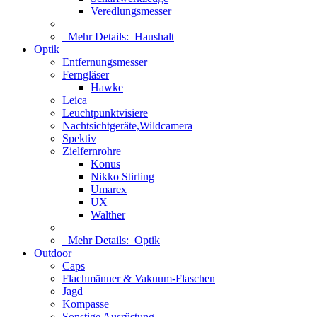
Veredlungsmesser
Mehr Details:
Haushalt
Optik
Entfernungsmesser
Ferngläser
Hawke
Leica
Leuchtpunktvisiere
Nachtsichtgeräte,Wildcamera
Spektiv
Zielfernrohre
Konus
Nikko Stirling
Umarex
UX
Walther
Mehr Details:
Optik
Outdoor
Caps
Flachmänner & Vakuum-Flaschen
Jagd
Kompasse
Sonstige Ausrüstung