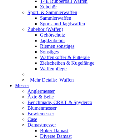
T4E Rubberball Waffen
Zubehör
Sport- & Sammlerwaffen
Sammlerwaffen
Sport- und Jagdwaffen
Zubehör (Waffen)
Gehörschutz
Jagdzubehör
Riemen sonstiges
Sonstiges
Waffenkoffer & Futterale
Zielscheiben & Kugelfänge
Waffenpflege
Mehr Details:
Waffen
Messer
Anglermesser
Äxte & Beile
Benchmade, CRKT & Spyderco
Blumenmesser
Bowiemesser
Case
Damastmesser
Böker Damast
Diverse Damast