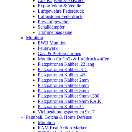
Co2 Kapseln & Flaschen
Exportfedern & Ventile
Luftgewehre Federdruck
Luftpistolen Federdruck
Pressluftgewehre
Schalldämpfer
Trommelmagazine
Munition
EWB Munition
Feuerwerk
Gas- & Pfefferpatronen
Munition für Co2- & Luftdruckwaffen
Platzpatronen Kaliber .22 lang
Platzpatronen Kaliber .315
Platzpatronen Kaliber .45
Platzpatronen Kaliber 2mm
Platzpatronen Kaliber 6mm
Platzpatronen Kaliber 8mm
Platzpatronen Kaliber 9mm /.380
Platzpatronen Kaliber 9mm P.A.K.
Platzpatronen Kaliber.35
Viehbetäubungspatronen 9x17
Paintball, Gotcha & Home Defense
Munition
RAM Real Action Marker