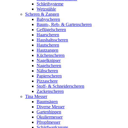
Schleifsysteme
Wetzstähle
Scheren & Zangen
Babyscheren
Baum-, Reb- & Gartenscheren
Geflügelscheren
Haarscheren
Haushaltsscheren
Hautscheren
Hautzangen
Küchenscheren
Nagelknipser
Nagelscheren
Nähscheren
Papierscheren
Pizzaschere
Stoff- & Schneiderscheren
Zackenscheren
Tina Messer
Baumsägen
Diverse Messer
Gartenhippen
Okuliermesser
Pfropfmesser
Schärfwerkzeuge