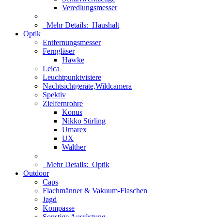
Veredlungsmesser
Mehr Details:
Haushalt
Optik
Entfernungsmesser
Ferngläser
Hawke
Leica
Leuchtpunktvisiere
Nachtsichtgeräte,Wildcamera
Spektiv
Zielfernrohre
Konus
Nikko Stirling
Umarex
UX
Walther
Mehr Details:
Optik
Outdoor
Caps
Flachmänner & Vakuum-Flaschen
Jagd
Kompasse
Sonstige Ausrüstung