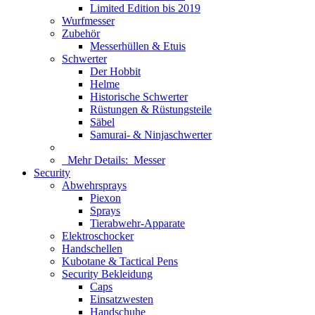
Limited Edition bis 2019
Wurfmesser
Zubehör
Messerhüllen & Etuis
Schwerter
Der Hobbit
Helme
Historische Schwerter
Rüstungen & Rüstungsteile
Säbel
Samurai- & Ninjaschwerter
Mehr Details:
Messer
Security
Abwehrsprays
Piexon
Sprays
Tierabwehr-Apparate
Elektroschocker
Handschellen
Kubotane & Tactical Pens
Security Bekleidung
Caps
Einsatzwesten
Handschuhe