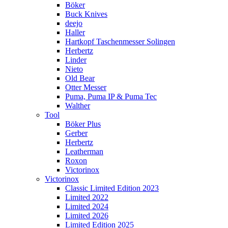
Böker
Buck Knives
deejo
Haller
Hartkopf Taschenmesser Solingen
Herbertz
Linder
Nieto
Old Bear
Otter Messer
Puma, Puma IP & Puma Tec
Walther
Tool
Böker Plus
Gerber
Herbertz
Leatherman
Roxon
Victorinox
Victorinox
Classic Limited Edition 2023
Limited 2022
Limited 2024
Limited 2026
Limited Edition 2025