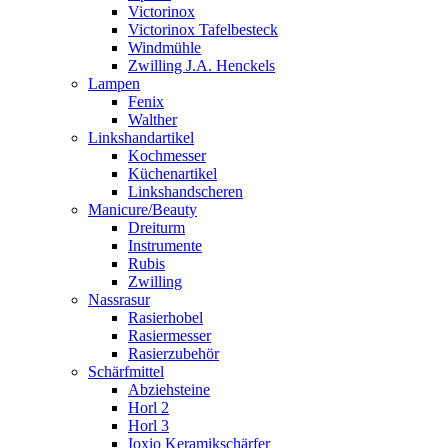
Victorinox
Victorinox Tafelbesteck
Windmühle
Zwilling J.A. Henckels
Lampen
Fenix
Walther
Linkshandartikel
Kochmesser
Küchenartikel
Linkshandscheren
Manicure/Beauty
Dreiturm
Instrumente
Rubis
Zwilling
Nassrasur
Rasierhobel
Rasiermesser
Rasierzubehör
Schärfmittel
Abziehsteine
Horl 2
Horl 3
Ioxio Keramikschärfer