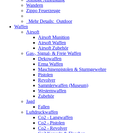
Wandern
Zippo Feuerzeuge
Mehr Details:
Outdoor
Waffen
Airsoft
Airsoft Munition
Airsoft Waffen
Airsoft Zubehör
Gas-, Signal- & Freie Waffen
Dekowaffen
Erma Waffen
Maschinenpistolen & Sturmgewehre
Pistolen
Revolver
Sammlerwaffen (Museum)
Westernwaffen
Zubehör
Jagd
Fallen
Luftdruckwaffen
Co2 - Langwaffen
Co2 - Pistolen
Co2 - Revolver