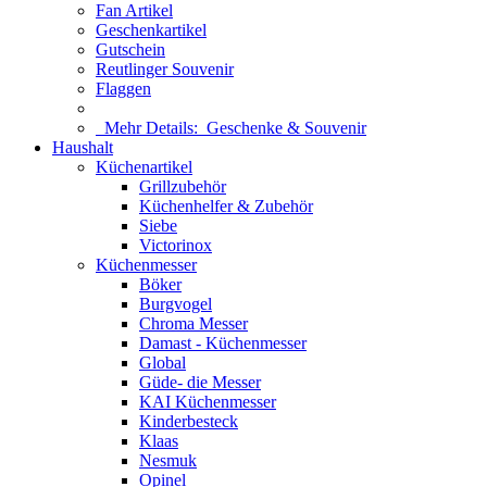
Fan Artikel
Geschenkartikel
Gutschein
Reutlinger Souvenir
Flaggen
Mehr Details:
Geschenke & Souvenir
Haushalt
Küchenartikel
Grillzubehör
Küchenhelfer & Zubehör
Siebe
Victorinox
Küchenmesser
Böker
Burgvogel
Chroma Messer
Damast - Küchenmesser
Global
Güde- die Messer
KAI Küchenmesser
Kinderbesteck
Klaas
Nesmuk
Opinel