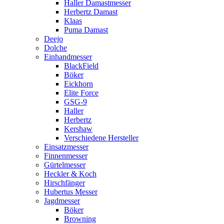
Haller Damastmesser
Herbertz Damast
Klaas
Puma Damast
Deejo
Dolche
Einhandmesser
BlackField
Böker
Eickhorn
Elite Force
GSG-9
Haller
Herbertz
Kershaw
Verschiedene Hersteller
Einsatzmesser
Finnenmesser
Gürtelmesser
Heckler & Koch
Hirschfänger
Hubertus Messer
Jagdmesser
Böker
Browning