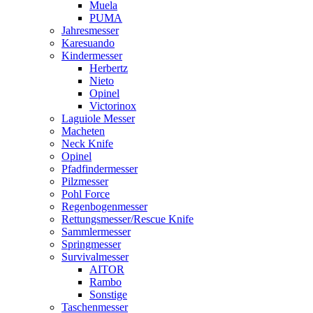
Muela
PUMA
Jahresmesser
Karesuando
Kindermesser
Herbertz
Nieto
Opinel
Victorinox
Laguiole Messer
Macheten
Neck Knife
Opinel
Pfadfindermesser
Pilzmesser
Pohl Force
Regenbogenmesser
Rettungsmesser/Rescue Knife
Sammlermesser
Springmesser
Survivalmesser
AITOR
Rambo
Sonstige
Taschenmesser