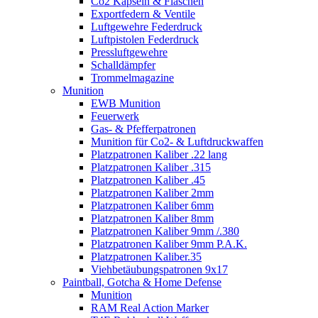
Co2 Kapseln & Flaschen
Exportfedern & Ventile
Luftgewehre Federdruck
Luftpistolen Federdruck
Pressluftgewehre
Schalldämpfer
Trommelmagazine
Munition
EWB Munition
Feuerwerk
Gas- & Pfefferpatronen
Munition für Co2- & Luftdruckwaffen
Platzpatronen Kaliber .22 lang
Platzpatronen Kaliber .315
Platzpatronen Kaliber .45
Platzpatronen Kaliber 2mm
Platzpatronen Kaliber 6mm
Platzpatronen Kaliber 8mm
Platzpatronen Kaliber 9mm /.380
Platzpatronen Kaliber 9mm P.A.K.
Platzpatronen Kaliber.35
Viehbetäubungspatronen 9x17
Paintball, Gotcha & Home Defense
Munition
RAM Real Action Marker