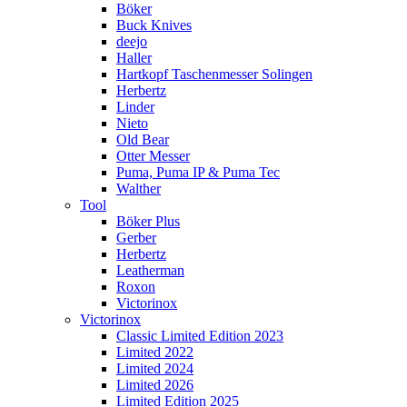
Böker
Buck Knives
deejo
Haller
Hartkopf Taschenmesser Solingen
Herbertz
Linder
Nieto
Old Bear
Otter Messer
Puma, Puma IP & Puma Tec
Walther
Tool
Böker Plus
Gerber
Herbertz
Leatherman
Roxon
Victorinox
Victorinox
Classic Limited Edition 2023
Limited 2022
Limited 2024
Limited 2026
Limited Edition 2025