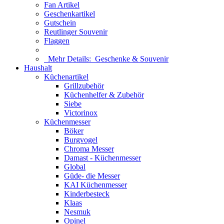
Fan Artikel
Geschenkartikel
Gutschein
Reutlinger Souvenir
Flaggen
Mehr Details:
Geschenke & Souvenir
Haushalt
Küchenartikel
Grillzubehör
Küchenhelfer & Zubehör
Siebe
Victorinox
Küchenmesser
Böker
Burgvogel
Chroma Messer
Damast - Küchenmesser
Global
Güde- die Messer
KAI Küchenmesser
Kinderbesteck
Klaas
Nesmuk
Opinel