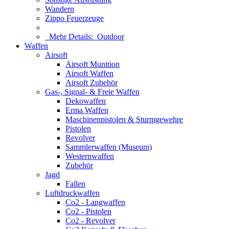
Wandern
Zippo Feuerzeuge
Mehr Details:
Outdoor
Waffen
Airsoft
Airsoft Munition
Airsoft Waffen
Airsoft Zubehör
Gas-, Signal- & Freie Waffen
Dekowaffen
Erma Waffen
Maschinenpistolen & Sturmgewehre
Pistolen
Revolver
Sammlerwaffen (Museum)
Westernwaffen
Zubehör
Jagd
Fallen
Luftdruckwaffen
Co2 - Langwaffen
Co2 - Pistolen
Co2 - Revolver