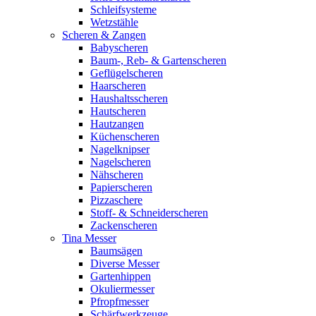
Schleifsysteme
Wetzstähle
Scheren & Zangen
Babyscheren
Baum-, Reb- & Gartenscheren
Geflügelscheren
Haarscheren
Haushaltsscheren
Hautscheren
Hautzangen
Küchenscheren
Nagelknipser
Nagelscheren
Nähscheren
Papierscheren
Pizzaschere
Stoff- & Schneiderscheren
Zackenscheren
Tina Messer
Baumsägen
Diverse Messer
Gartenhippen
Okuliermesser
Pfropfmesser
Schärfwerkzeuge