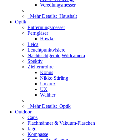
Veredlungsmesser
Mehr Details:
Haushalt
Optik
Entfernungsmesser
Ferngläser
Hawke
Leica
Leuchtpunktvisiere
Nachtsichtgeräte,Wildcamera
Spektiv
Zielfernrohre
Konus
Nikko Stirling
Umarex
UX
Walther
Mehr Details:
Optik
Outdoor
Caps
Flachmänner & Vakuum-Flaschen
Jagd
Kompasse
Sonstige Ausrüstung