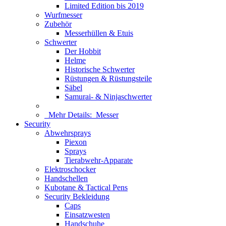
Limited Edition bis 2019
Wurfmesser
Zubehör
Messerhüllen & Etuis
Schwerter
Der Hobbit
Helme
Historische Schwerter
Rüstungen & Rüstungsteile
Säbel
Samurai- & Ninjaschwerter
Mehr Details:
Messer
Security
Abwehrsprays
Piexon
Sprays
Tierabwehr-Apparate
Elektroschocker
Handschellen
Kubotane & Tactical Pens
Security Bekleidung
Caps
Einsatzwesten
Handschuhe