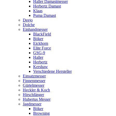
Haller Damastmesser
Herbertz Damast
Klaas
Puma Damast
Deejo
Dolche
Einhandmesser
BlackField
Böker
Eickhorn
Elite Force
GSG-9
Haller
Herbertz
Kershaw
Verschiedene Hersteller
Einsatzmesser
Finnenmesser
Gürtelmesser
Heckler & Koch
Hirschfänger
Hubertus Messer
Jagdmesser
Böker
Browning