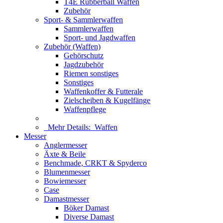
T4E Rubberball Waffen
Zubehör
Sport- & Sammlerwaffen
Sammlerwaffen
Sport- und Jagdwaffen
Zubehör (Waffen)
Gehörschutz
Jagdzubehör
Riemen sonstiges
Sonstiges
Waffenkoffer & Futterale
Zielscheiben & Kugelfänge
Waffenpflege
Mehr Details:
Waffen
Messer
Anglermesser
Äxte & Beile
Benchmade, CRKT & Spyderco
Blumenmesser
Bowiemesser
Case
Damastmesser
Böker Damast
Diverse Damast