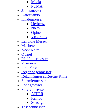
Muela
PUMA
Jahresmesser
Karesuando
Kindermesser
Herbertz
Nieto
Opinel
Victorinox
Laguiole Messer
Macheten
Neck Knife
Opinel
Pfadfindermesser
Pilzmesser
Pohl Force
Regenbogenmesser
Rettungsmesser/Rescue Knife
Sammlermesser
Springmesser
Survivalmesser
AITOR
Rambo
Sonstige
Taschenmesser