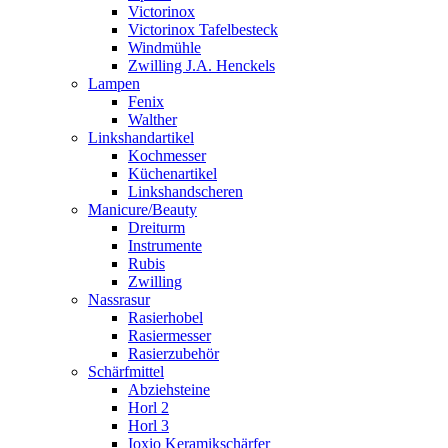
Victorinox
Victorinox Tafelbesteck
Windmühle
Zwilling J.A. Henckels
Lampen
Fenix
Walther
Linkshandartikel
Kochmesser
Küchenartikel
Linkshandscheren
Manicure/Beauty
Dreiturm
Instrumente
Rubis
Zwilling
Nassrasur
Rasierhobel
Rasiermesser
Rasierzubehör
Schärfmittel
Abziehsteine
Horl 2
Horl 3
Ioxio Keramikschärfer